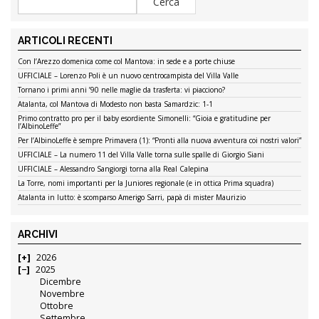
ARTICOLI RECENTI
Con l’Arezzo domenica come col Mantova: in sede e a porte chiuse
UFFICIALE – Lorenzo Poli è un nuovo centrocampista del Villa Valle
Tornano i primi anni ’90 nelle maglie da trasferta: vi piacciono?
Atalanta, col Mantova di Modesto non basta Samardzic: 1-1
Primo contratto pro per il baby esordiente Simonelli: “Gioia e gratitudine per
l’AlbinoLeffe”
Per l’AlbinoLeffe è sempre Primavera (1): “Pronti alla nuova avventura coi nostri valori”
UFFICIALE – La numero 11 del Villa Valle torna sulle spalle di Giorgio Siani
UFFICIALE – Alessandro Sangiorgi torna alla Real Calepina
La Torre, nomi importanti per la Juniores regionale (e in ottica Prima squadra)
Atalanta in lutto: è scomparso Amerigo Sarri, papà di mister Maurizio
ARCHIVI
2026
2025
Dicembre
Novembre
Ottobre
Settembre