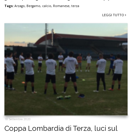
Tags:
Arzago
,
Bergamo
,
calcio
,
Romanese
,
terza
LEGGI TUTTO
18 Settembre 2020
Coppa Lombardia di Terza, luci sul