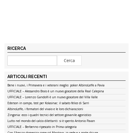
RICERCA
ARTICOLI RECENTI
Bene i nuovi, i Primavera e i veterani meglio: poker AlbinoLeffe a Pavia
UFFICIALE – Alessandro Brais è un nuovo giocatore della Real Calepina
UFFICIALE – Lorenzo Gandolfi è un nuovo giocatore del Villa Valle
Ederson in campo, test per Kolasinac: il sabato felice di Sarri
AlbinoLeffe, i formatori del vivaio e le loro dichiarazioni
Zingonia: ecco i quadri tecnici del settore giovanile agonistico
Lutto nel mondo del calcio dilettanti: si è spento Antonio Pavan
UFFICIALE – Berbenno ripescato in Prima categoria
Con l’Arezzo domenica come col Mantova: in sede e a porte chiuse