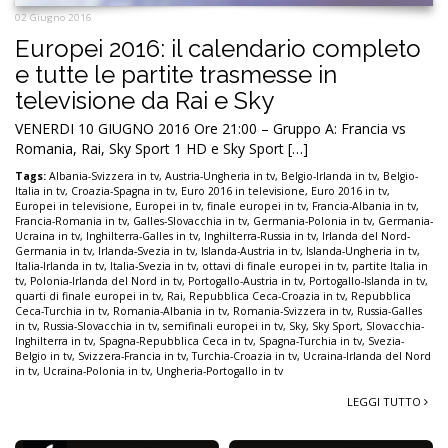
02 Giugno 2016
Europei 2016: il calendario completo
e tutte le partite trasmesse in
televisione da Rai e Sky
VENERDI 10 GIUGNO 2016 Ore 21:00 – Gruppo A: Francia vs
Romania, Rai, Sky Sport 1 HD e Sky Sport […]
Tags:
Albania-Svizzera in tv
,
Austria-Ungheria in tv
,
Belgio-Irlanda in tv
,
Belgio-
Italia in tv
,
Croazia-Spagna in tv
,
Euro 2016 in televisione
,
Euro 2016 in tv
,
Europei in televisione
,
Europei in tv
,
finale europei in tv
,
Francia-Albania in tv
,
Francia-Romania in tv
,
Galles-Slovacchia in tv
,
Germania-Polonia in tv
,
Germania-
Ucraina in tv
,
Inghilterra-Galles in tv
,
Inghilterra-Russia in tv
,
Irlanda del Nord-
Germania in tv
,
Irlanda-Svezia in tv
,
Islanda-Austria in tv
,
Islanda-Ungheria in tv
,
Italia-Irlanda in tv
,
Italia-Svezia in tv
,
ottavi di finale europei in tv
,
partite Italia in
tv
,
Polonia-Irlanda del Nord in tv
,
Portogallo-Austria in tv
,
Portogallo-Islanda in tv
,
quarti di finale europei in tv
,
Rai
,
Repubblica Ceca-Croazia in tv
,
Repubblica
Ceca-Turchia in tv
,
Romania-Albania in tv
,
Romania-Svizzera in tv
,
Russia-Galles
in tv
,
Russia-Slovacchia in tv
,
semifinali europei in tv
,
Sky
,
Sky Sport
,
Slovacchia-
Inghilterra in tv
,
Spagna-Repubblica Ceca in tv
,
Spagna-Turchia in tv
,
Svezia-
Belgio in tv
,
Svizzera-Francia in tv
,
Turchia-Croazia in tv
,
Ucraina-Irlanda del Nord
in tv
,
Ucraina-Polonia in tv
,
Ungheria-Portogallo in tv
LEGGI TUTTO