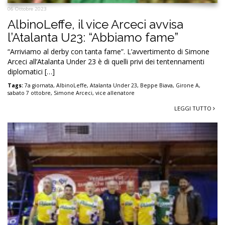
06 Ottobre 2023
AlbinoLeffe, il vice Arceci avvisa
l’Atalanta U23: “Abbiamo fame”
“Arriviamo al derby con tanta fame”. L’avvertimento di Simone
Arceci all’Atalanta Under 23 è di quelli privi dei tentennamenti
diplomatici […]
Tags:
7a giornata
,
AlbinoLeffe
,
Atalanta Under 23
,
Beppe Biava
,
Girone A
,
sabato 7 ottobre
,
Simone Arceci
,
vice allenatore
LEGGI TUTTO