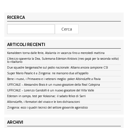
RICERCA
ARTICOLI RECENTI
Kamaldeen torna dalle ferie, Atalanta in vacanza fino a mercoledì mattina
L’Arezzo spaventa la Dea, Sulemana-Ederson-Krstovic (neo papà per la seconda volta)
lo ribaltano
Due squadre bergamasche sul podio nazionale: Albano ancora campione CSI
Super Mario Pasalic è a Zingonia: ne mancano due all’appello
Bene i nuovi, i Primavera e i veterani meglio: poker AlbinoLeffe a Pavia
UFFICIALE – Alessandro Brais è un nuovo giocatore della Real Calepina
UFFICIALE – Lorenzo Gandolfi è un nuovo giocatore del Villa Valle
Ederson in campo, test per Kolasinac: il sabato felice di Sarri
AlbinoLeffe, i formatori del vivaio e le loro dichiarazioni
Zingonia: ecco i quadri tecnici del settore giovanile agonistico
ARCHIVI