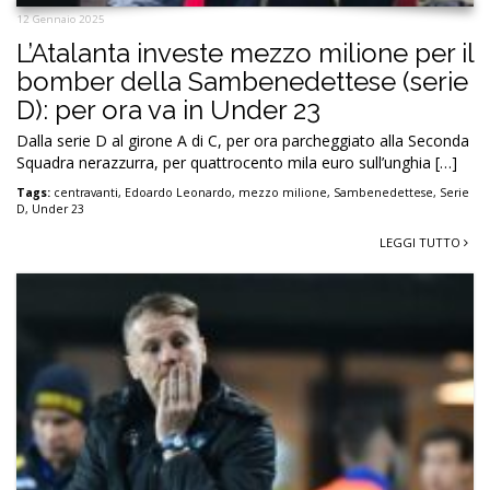
12 Gennaio 2025
L’Atalanta investe mezzo milione per il
bomber della Sambenedettese (serie
D): per ora va in Under 23
Dalla serie D al girone A di C, per ora parcheggiato alla Seconda
Squadra nerazzurra, per quattrocento mila euro sull’unghia […]
Tags:
centravanti
,
Edoardo Leonardo
,
mezzo milione
,
Sambenedettese
,
Serie
D
,
Under 23
LEGGI TUTTO