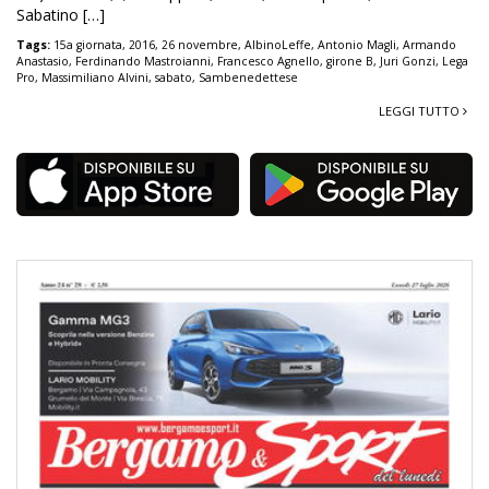
Sabatino […]
Tags:
15a giornata
,
2016
,
26 novembre
,
AlbinoLeffe
,
Antonio Magli
,
Armando
Anastasio
,
Ferdinando Mastroianni
,
Francesco Agnello
,
girone B
,
Juri Gonzi
,
Lega
Pro
,
Massimiliano Alvini
,
sabato
,
Sambenedettese
LEGGI TUTTO