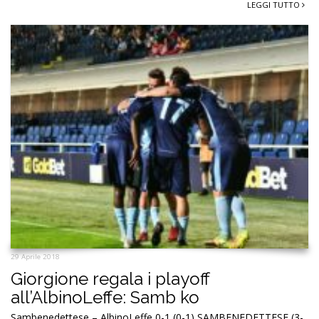
LEGGI TUTTO
29 Aprile 2018
Giorgione regala i playoff
all’AlbinoLeffe: Samb ko
Sambenedettese – AlbinoLeffe 0-1 (0-1) SAMBENEDETTESE (3-