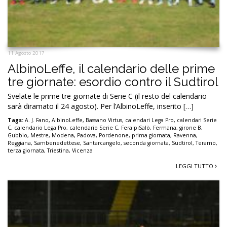
11 Agosto 2017
AlbinoLeffe, il calendario delle prime
tre giornate: esordio contro il Sudtirol
Svelate le prime tre giornate di Serie C (il resto del calendario
sarà diramato il 24 agosto). Per l’AlbinoLeffe, inserito […]
Tags:
A. J. Fano
,
AlbinoLeffe
,
Bassano Virtus
,
calendari Lega Pro
,
calendari Serie
C
,
calendario Lega Pro
,
calendario Serie C
,
FeraIpiSalò
,
Fermana
,
girone B
,
Gubbio
,
Mestre
,
Modena
,
Padova
,
Pordenone
,
prima giornata
,
Ravenna
,
Reggiana
,
Sambenedettese
,
Santarcangelo
,
seconda giornata
,
Sudtirol
,
Teramo
,
terza giornata
,
Triestina
,
Vicenza
LEGGI TUTTO