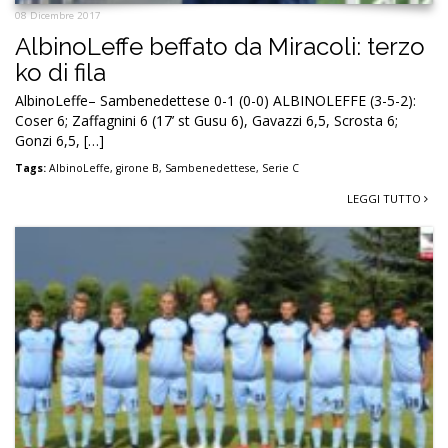
08 Dicembre 2017
AlbinoLeffe beffato da Miracoli: terzo
ko di fila
AlbinoLeffe– Sambenedettese 0-1 (0-0) ALBINOLEFFE (3-5-2):
Coser 6; Zaffagnini 6 (17’ st Gusu 6), Gavazzi 6,5, Scrosta 6;
Gonzi 6,5, […]
Tags:
AlbinoLeffe
,
girone B
,
Sambenedettese
,
Serie C
LEGGI TUTTO