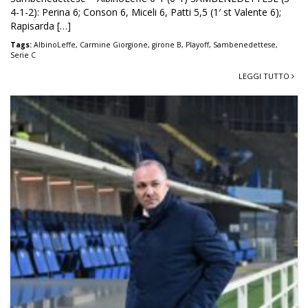
4-1-2): Perina 6; Conson 6, Miceli 6, Patti 5,5 (1′ st Valente 6);
Rapisarda […]
Tags:
AlbinoLeffe
,
Carmine Giorgione
,
girone B
,
Playoff
,
Sambenedettese
,
Serie C
LEGGI TUTTO