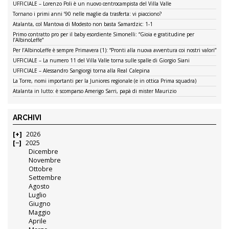
UFFICIALE – Lorenzo Poli è un nuovo centrocampista del Villa Valle
Tornano i primi anni ’90 nelle maglie da trasferta: vi piacciono?
Atalanta, col Mantova di Modesto non basta Samardzic: 1-1
Primo contratto pro per il baby esordiente Simonelli: “Gioia e gratitudine per
l’AlbinoLeffe”
Per l’AlbinoLeffe è sempre Primavera (1): “Pronti alla nuova avventura coi nostri valori”
UFFICIALE – La numero 11 del Villa Valle torna sulle spalle di Giorgio Siani
UFFICIALE – Alessandro Sangiorgi torna alla Real Calepina
La Torre, nomi importanti per la Juniores regionale (e in ottica Prima squadra)
Atalanta in lutto: è scomparso Amerigo Sarri, papà di mister Maurizio
ARCHIVI
2026
2025
Dicembre
Novembre
Ottobre
Settembre
Agosto
Luglio
Giugno
Maggio
Aprile