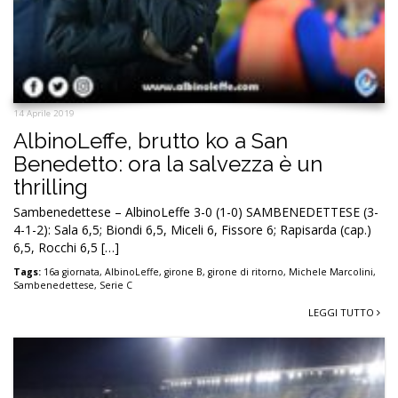
14 Aprile 2019
AlbinoLeffe, brutto ko a San
Benedetto: ora la salvezza è un
thrilling
Sambenedettese – AlbinoLeffe 3-0 (1-0) SAMBENEDETTESE (3-
4-1-2): Sala 6,5; Biondi 6,5, Miceli 6, Fissore 6; Rapisarda (cap.)
6,5, Rocchi 6,5 […]
Tags:
16a giornata
,
AlbinoLeffe
,
girone B
,
girone di ritorno
,
Michele Marcolini
,
Sambenedettese
,
Serie C
LEGGI TUTTO