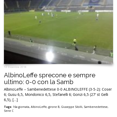
12 Dicembre 2018
AlbinoLeffe sprecone e sempre
ultimo: 0-0 con la Samb
AlbinoLeffe – Sambenedettese 0-0 ALBINOLEFFE (3-5-2): Coser
6; Gusu 6,5, Mondonico 6,5, Stefanelli 6; Gonzi 6,5 (27′ st Gelli
6,5), […]
Tags:
16a giornata
,
AlbinoLeffe
,
girone B
,
Giuseppe Sibilli
,
Sambenedettese
,
Serie C