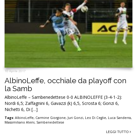
10 Aprile 2017
AlbinoLeffe, occhiale da playoff con
la Samb
AlbinoLeffe – Sambenedettese 0-0 ALBINOLEFFE (3-4-1-2):
Nordi 6,5; Zaffagnini 6, Gavazzi (k) 6,5, Scrosta 6; Gonzi 6,
Nichetti 6, Di […]
Tags:
AlbinoLeffe
,
Carmine Giorgione
,
Juri Gonzi
,
Leo Di Ceglie
,
Luca Sanderra
,
Massimiliano Alvini
,
Sambenedettese
LEGGI TUTTO