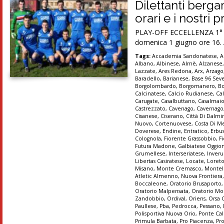
Dilettanti berg
orari e i nostri 
PLAY-OFF ECCELLENZA 1° tur
domenica 1 giugno ore 16. A
Tags:
Accademia Sandonatese
,
A
Albano
,
Albinese
,
Almè
,
Alzanese
Lazzate
,
Ares Redona
,
Arx
,
Arzago
Baradello
,
Barianese
,
Base 96 Sev
Borgolombardo
,
Borgomanero
,
B
Calcinatese
,
Calcio Rudianese
,
Ca
Carugate
,
Casalbuttano
,
Casalmai
Castrezzato
,
Cavenago
,
Cavernago
Cisanese
,
Ciserano
,
Città Di Dalmi
Nuovo
,
Cortenuovese
,
Costa Di M
Doverese
,
Endine
,
Entratico
,
Erbu
Colognola
,
Fiorente Grassobbio
,
Fi
Futura Madone
,
Galbiatese Oggio
Grumellese
,
Interseriatese
,
Inver
Libertas Casiratese
,
Locate
,
Loret
Misano
,
Monte Cremasco
,
Montel
Atletic Almenno
,
Nuova Frontiera
Boccaleone
,
Oratorio Brusaporto
Oratorio Malpensata
,
Oratorio Mo
Zandobbio
,
Ordival
,
Oriens
,
Orsa 
Paullese
,
Pba
,
Pedrocca
,
Pessano
,
Polisportiva Nuova Orio
,
Ponte Cal
Primula Barbata
,
Pro Piacenza
,
Pr