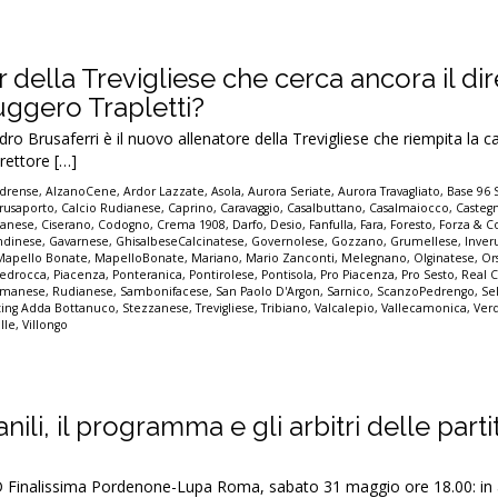
r della Trevigliese che cerca ancora il di
uggero Trapletti?
o Brusaferri è il nuovo allenatore della Trevigliese che riempita la ca
irettore […]
drense
,
AlzanoCene
,
Ardor Lazzate
,
Asola
,
Aurora Seriate
,
Aurora Travagliato
,
Base 96 
rusaporto
,
Calcio Rudianese
,
Caprino
,
Caravaggio
,
Casalbuttano
,
Casalmaiocco
,
Casteg
sanese
,
Ciserano
,
Codogno
,
Crema 1908
,
Darfo
,
Desio
,
Fanfulla
,
Fara
,
Foresto
,
Forza & C
ndinese
,
Gavarnese
,
GhisalbeseCalcinatese
,
Governolese
,
Gozzano
,
Grumellese
,
Inver
Mapello Bonate
,
MapelloBonate
,
Mariano
,
Mario Zanconti
,
Melegnano
,
Olginatese
,
Or
edrocca
,
Piacenza
,
Ponteranica
,
Pontirolese
,
Pontisola
,
Pro Piacenza
,
Pro Sesto
,
Real C
manese
,
Rudianese
,
Sambonifacese
,
San Paolo D'Argon
,
Sarnico
,
ScanzoPedrengo
,
Se
ting Adda Bottanuco
,
Stezzanese
,
Trevigliese
,
Tribiano
,
Valcalepio
,
Vallecamonica
,
Ver
alle
,
Villongo
anili, il programma e gli arbitri delle parti
nalissima Pordenone-Lupa Roma, sabato 31 maggio ore 18.00: in a