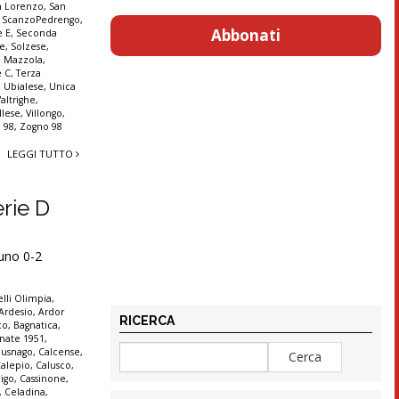
n Lorenzo
,
San
,
ScanzoPedrengo
,
Abbonati
e E
,
Seconda
ne
,
Solzese
,
o Mazzola
,
e C
,
Terza
,
Ubialese
,
Unica
Valtrighe
,
llese
,
Villongo
,
 98
,
Zogno 98
LEGGI TUTTO
erie D
runo 0-2
lli Olimpia
,
Ardesio
,
Ardor
RICERCA
co
,
Bagnatica
,
nate 1951
,
Busnago
,
Calcense
,
alepio
,
Calusco
,
igo
,
Cassinone
,
,
Celadina
,