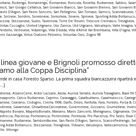
voltana
,
Rodengo
,
Romanengo
,
Romanese
,
Roncola
,
Rovetta
,
Rudianese
,
Sabbio
,
Saia
escit
,
San Giorgio Cellatica
,
San Giovanni Bianco
,
San Giovanni Bienno
,
San Giovanni 
Paolo D'Argon
,
San Paolo Soncino
,
San Pellegrino
,
San Tomaso
,
Sarnico
,
Scannabuese
,
ne
,
Solzese
,
Sondrio
,
Soresinese
,
Sorisolese
,
Sovere
,
Spinese
,
Sporting Adda Bottanuco
azzola
,
Stezzanese
,
Suisio
,
Tavernola
,
Torre De' Roveri
,
Trescore Cremasco
,
Trevigliese
Unitas Coccaglio
,
United Urgnano
,
Uso Zanica
,
Utd Urgnano
,
Valcalepio
,
Valle Imagna
,
Verdello
,
Vertovese
,
Vidalengo
,
Villa D'adda
,
Villa d'Almè Val Brembana
,
Villa D'ogna
,
Vil
orio Gazzaniga
,
Virtus Oratorio Petosino
,
Voluntas Osio
,
Zogno 98
 linea giovane e Brignoli promosso diret
iamo alla Coppa Disciplina”
rde in casa Foresto Sparso. La prima squadra biancazzurra ripartirà 
[…]
drense
,
AlzanoCene
,
Ardor Lazzate
,
Asola
,
Aurora Seriate
,
Aurora Travagliato
,
Base 96 
rusaporto
,
Calcio Rudianese
,
Caprino
,
Caravaggio
,
Casalbuttano
,
Casalmaiocco
,
Casteg
sanese
,
Ciserano
,
Codogno
,
Crema 1908
,
Darfo
,
Desio
,
Fanfulla
,
Fara
,
Foresto
,
Forza & C
ndinese
,
Gavarnese
,
GhisalbeseCalcinatese
,
Governolese
,
Gozzano
,
Grumellese
,
Inver
Mapello Bonate
,
MapelloBonate
,
Mariano
,
Mario Zanconti
,
Melegnano
,
Olginatese
,
Or
edrocca
,
Piacenza
,
Ponteranica
,
Pontirolese
,
Pontisola
,
Pro Piacenza
,
Pro Sesto
,
Real C
manese
,
Rudianese
,
Sambonifacese
,
San Paolo D'Argon
,
Sarnico
,
ScanzoPedrengo
,
Se
ting Adda Bottanuco
,
Stezzanese
,
Trevigliese
,
Tribiano
,
Valcalepio
,
Vallecamonica
,
Ver
alle
,
Villongo