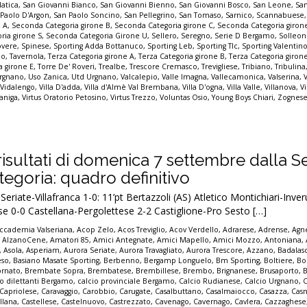
latica
,
San Giovanni Bianco
,
San Giovanni Bienno
,
San Giovanni Bosco
,
San Leone
,
Sa
 Paolo D'Argon
,
San Paolo Soncino
,
San Pellegrino
,
San Tomaso
,
Sarnico
,
Scannabuese
e A
,
Seconda Categoria girone B
,
Seconda Categoria girone C
,
Seconda Categoria giron
ria girone S
,
Seconda Categoria Girone U
,
Sellero
,
Seregno
,
Serie D Bergamo
,
Solleo
overe
,
Spinese
,
Sporting Adda Bottanuco
,
Sporting Leb
,
Sporting Tlc
,
Sporting Valentin
io
,
Tavernola
,
Terza Categoria girone A
,
Terza Categoria girone B
,
Terza Categoria giron
a girone E
,
Torre De' Roveri
,
Trealbe
,
Trescore Cremasco
,
Trevigliese
,
Tribiano
,
Tribulina
rgnano
,
Uso Zanica
,
Utd Urgnano
,
Valcalepio
,
Valle Imagna
,
Vallecamonica
,
Valserina
,
,
Vidalengo
,
Villa D'adda
,
Villa d'Almè Val Brembana
,
Villa D'ogna
,
Villa Valle
,
Villanova
,
Vi
zaniga
,
Virtus Oratorio Petosino
,
Virtus Trezzo
,
Voluntas Osio
,
Young Boys Chiari
,
Zognese
 i risultati di domenica 7 settembre dalla S
egoria: quadro definitivo
riate-Villafranca 1-0: 11’pt Bertazzoli (AS) Atletico Montichiari-Inve
e 0-0 Castellana-Pergolettese 2-2 Castiglione-Pro Sesto […]
ccademia Valseriana
,
Acop Zelo
,
Acos Treviglio
,
Acov Verdello
,
Adrarese
,
Adrense
,
Agne
,
AlzanoCene
,
Amatori 85
,
Amici Antegnate
,
Amici Mapello
,
Amici Mozzo
,
Antoniana
,
,
Asola
,
Asperiam
,
Aurora Seriate
,
Aurora Travagliato
,
Aurora Trescore
,
Azzano
,
Badalas
eso
,
Basiano Masate Sporting
,
Berbenno
,
Bergamp Longuelo
,
Bm Sporting
,
Boltiere
,
Bo
ornato
,
Brembate Sopra
,
Brembatese
,
Brembillese
,
Brembo
,
Brignanese
,
Brusaporto
,
io dilettanti Bergamo
,
calcio provinciale Bergamo
,
Calcio Rudianese
,
Calcio Urgnano
,
C
Capriolese
,
Caravaggio
,
Carobbio
,
Carugate
,
Casalbuttano
,
Casalmaiocco
,
Casazza
,
Casn
llana
,
Castellese
,
Castelnuovo
,
Castrezzato
,
Cavenago
,
Cavernago
,
Cavlera
,
Cazzaghese