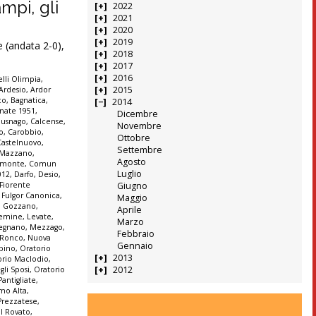
mpi, gli
2022
2021
2020
2019
 (andata 2-0),
2018
2017
2016
lli Olimpia
,
2015
Ardesio
,
Ardor
co
,
Bagnatica
,
2014
nate 1951
,
Dicembre
Busnago
,
Calcense
,
Novembre
o
,
Carobbio
,
Ottobre
Castelnuovo
,
Settembre
e Mazzano
,
Agosto
monte
,
Comun
Luglio
012
,
Darfo
,
Desio
,
Fiorente
Giugno
,
Fulgor Canonica
,
Maggio
,
Gozzano
,
Aprile
emine
,
Levate
,
Marzo
egnano
,
Mezzago
,
Febbraio
 Ronco
,
Nuova
Gennaio
lbino
,
Oratorio
2013
orio Maclodio
,
2012
gli Sposi
,
Oratorio
Pantigliate
,
amo Alta
,
Prezzatese
,
l Rovato
,