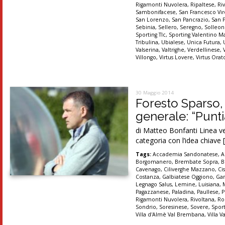
Rigamonti Nuvolera
,
Ripaltese
,
Ri
Sambonifacese
,
San Francesco Vir
San Lorenzo
,
San Pancrazio
,
San 
Sebinia
,
Sellero
,
Seregno
,
Solleo
Sporting Tlc
,
Sporting Valentino M
Tribulina
,
Ubialese
,
Unica Futura
,
Valserina
,
Valtrighe
,
Verdellinese
,
Villongo
,
Virtus Lovere
,
Virtus Orat
30 Maggio 2014
Foresto Sparso,
generale: “Punt
di Matteo Bonfanti Linea ve
categoria con l’idea chiave 
Tags:
Accademia Sandonatese
,
A
Borgomanero
,
Brembate Sopra
,
B
Cavenago
,
Ciliverghe Mazzano
,
Ci
Costanza
,
Galbiatese Oggiono
,
Ga
Legnago Salus
,
Lemine
,
Luisiana
,
Pagazzanese
,
Paladina
,
Paullese
,
P
Rigamonti Nuvolera
,
Rivoltana
,
Ro
Sondrio
,
Soresinese
,
Sovere
,
Spor
Villa d'Almè Val Brembana
,
Villa V