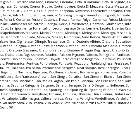
Chignolo
,
Ciliverghe Mazzano
,
Cisanese
,
Ciserano
,
Città Di Dalmine
,
Città Di Segrate
,
Ci
naghese
,
Comonte
,
Comun Nuovo
,
Cortenuovese
,
Costa Di Mezzate
,
Costa Mezzate
,
,
Dalmine 2012
,
Darfo
,
Desio
,
dilettanti Bergamo
,
Doverese
,
Eccellenza Bergamo
,
End
no
,
Falco
,
Falco Albino
,
Fanfulla
,
Fara
,
Fc Caravaggio
,
Filago
,
Fiorente Colognola
,
Fiorente
vo
,
Forza & Costanza
,
Forza e Costanza
,
Frassati Ranica
,
Fulgor Canonica
,
Futura Madon
hiaie
,
GhisalbeseCalcinatese
,
Gorlago
,
Gorle
,
Governolese
,
Gozzano
,
Grumellese
,
Int
a Covo
,
La Sportiva
,
La Torre
,
Lallio
,
Lecco
,
Legnago Salus
,
Lemine
,
Levate
,
Libertas Cas
,
MapelloBonate
,
Mariano
,
Mario Zanconti
,
Medolago
,
Melegnano
,
Mezzago
,
Misano
,
ese
,
Montorfano Rovato
,
Monvico
,
Mozzo
,
Nembrese
,
Nino Ronco
,
Nuova Atletic Alm
lcavallina
,
Olginatese
,
Olimpic Trezzanese
,
Ome
,
Oratorio Albino
,
Oratorio Boccaleo
Oratorio Cologno
,
Oratorio Costa Mezzate
,
Oratorio Leffe
,
Oratorio Maclodio
,
Oratori
bioni
,
Oratorio Stezzano
,
Oratorio Verdello
,
Oratorio Villaggio Degli Sposi
,
Oratorio Za
pra
,
Ospitaletto
,
Pagazzanese
,
Paladina
,
Palazzo Pignano
,
Palosco
,
Pantigliate
,
Paullese
,
acenza
,
Pian Camuno
,
Pieranica
,
Play-off Terza categoria Bergamo
,
Poliscalve
,
Polisport
cio
,
Ponteranica
,
Pontida
,
Pontirolese
,
Pontisola
,
Pozzuolo
,
Pradalunghese
,
Presezzo
,
ta
,
Pro Piacenza
,
Pro Sesto
,
Promozione Bergamo
,
Real Bolgare
,
Real Borgogna
,
Real C
,
Rigamonti Nuvolera
,
Ripaltese
,
Rivoltana
,
Rodengo
,
Romanengo
,
Romanese
,
Roncol
nifacese
,
San Francesco Virescit
,
San Giorgio Cellatica
,
San Giovanni Bianco
,
San Giov
Lorenzo
,
San Pancrazio
,
San Paolo D'Argon
,
San Paolo Soncino
,
San Pellegrino
,
San Tom
ebinia
,
Seconda Categoria Bergamo
,
Sellero
,
Seregno
,
Serie D Bergamo
,
Solleone
,
Sol
inese
,
Sporting Adda Bottanuco
,
Sporting Leb
,
Sporting Tlc
,
Sporting Valentino Mazzol
,
Trescore Cremasco
,
Trevigliese
,
Tribiano
,
Tribulina
,
Ubialese
,
Unica Futura
,
Unitas Cocc
o
,
Valcalepio
,
Valle Imagna
,
Vallecamonica
,
Valserina
,
Valtrighe
,
Verdellinese
,
Verdello
,
lmè Val Brembana
,
Villa D'ogna
,
Villa Valle
,
Villese
,
Villongo
,
Virtus Lovere
,
Virtus Oratorio
Zogno 98