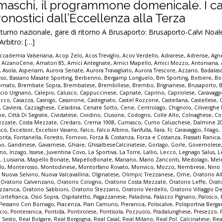
amaschi, il programmone domenicale. I ca
pronostici dall’Eccellenza alla Terza
no nazionale, gare di ritorno A Brusaporto: Brusaporto-Calvi Noale
rbitro: […]
ccademia Valseriana
,
Acop Zelo
,
Acos Treviglio
,
Acov Verdello
,
Adrarese
,
Adrense
,
Agne
,
AlzanoCene
,
Amatori 85
,
Amici Antegnate
,
Amici Mapello
,
Amici Mozzo
,
Antoniana
,
,
Asola
,
Asperiam
,
Aurora Seriate
,
Aurora Travagliato
,
Aurora Trescore
,
Azzano
,
Badalas
eso
,
Basiano Masate Sporting
,
Berbenno
,
Bergamp Longuelo
,
Bm Sporting
,
Boltiere
,
Bo
ornato
,
Brembate Sopra
,
Brembatese
,
Brembillese
,
Brembo
,
Brignanese
,
Brusaporto
,
lcio Urgnano
,
Calepio
,
Calusco
,
Cappuccinese
,
Capriate
,
Caprino
,
Capriolese
,
Caravaggi
occo
,
Casazza
,
Casnigo
,
Cassinone
,
Castegnato
,
Castel Rozzone
,
Castellana
,
Castellese
,
,
Cavlera
,
Cazzaghese
,
Celadina
,
Cenate Sotto
,
Cene
,
Centrolago
,
Chignolo
,
Cilivergh
ne
,
Città Di Segrate
,
Cividatese
,
Cividino
,
Clusone
,
Codogno
,
Colle Alto
,
Colnaghese
,
Co
ezzate
,
Costa Mezzate
,
Credaro
,
Crema 1908
,
Curnasco
,
Curno Caluschese
,
Dalmine 2
sco
,
Excelsior
,
Excelsior Vaiano
,
Falco
,
Falco Albino
,
Fanfulla
,
Fara
,
Fc Caravaggio
,
Filago
,
orita
,
Fontanella
,
Foresto
,
Fornovo
,
Forza & Costanza
,
Forza e Costanza
,
Frassati Ranica
no
,
Gandinese
,
Gavarnese
,
Ghiaie
,
GhisalbeseCalcinatese
,
Gorlago
,
Gorle
,
Governolese
uno
,
Inzago
,
Issese
,
Juventina Covo
,
La Sportiva
,
La Torre
,
Lallio
,
Lecco
,
Legnago Salus
,
L
o
,
Luisiana
,
Mapello Bonate
,
MapelloBonate
,
Mariano
,
Mario Zanconti
,
Medolago
,
Mel
lo
,
Monterosso
,
Montodinese
,
Montorfano Rovato
,
Monvico
,
Mozzo
,
Nembrese
,
Nino
,
Nuova Selvino
,
Nuova Valcavallina
,
Olginatese
,
Olimpic Trezzanese
,
Ome
,
Oratorio A
,
Oratorio Calvenzano
,
Oratorio Cologno
,
Oratorio Costa Mezzate
,
Oratorio Leffe
,
Orat
zzanica
,
Oratorio Sabbioni
,
Oratorio Stezzano
,
Oratorio Verdello
,
Oratorio Villaggio De
Cortefranca
,
Osio Sopra
,
Ospitaletto
,
Pagazzanese
,
Paladina
,
Palazzo Pignano
,
Palosco
,
Pessano Con Bornago
,
Piacenza
,
Pian Camuno
,
Pieranica
,
Poliscalve
,
Polisportiva Berg
cio
,
Ponteranica
,
Pontida
,
Pontirolese
,
Pontisola
,
Pozzuolo
,
Pradalunghese
,
Presezzo
,
o Sesto
,
Real Bolgare
,
Real Borgogna
,
Real Casal
,
Real Milano
,
Real Pol. Calcinatese
,
Rea