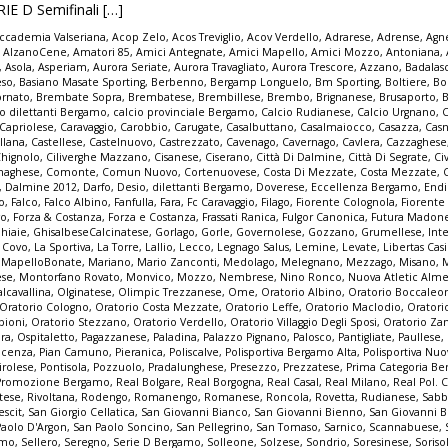
IE D Semifinali […]
ccademia Valseriana
,
Acop Zelo
,
Acos Treviglio
,
Acov Verdello
,
Adrarese
,
Adrense
,
Agne
,
AlzanoCene
,
Amatori 85
,
Amici Antegnate
,
Amici Mapello
,
Amici Mozzo
,
Antoniana
,
,
Asola
,
Asperiam
,
Aurora Seriate
,
Aurora Travagliato
,
Aurora Trescore
,
Azzano
,
Badalas
eso
,
Basiano Masate Sporting
,
Berbenno
,
Bergamp Longuelo
,
Bm Sporting
,
Boltiere
,
Bo
ornato
,
Brembate Sopra
,
Brembatese
,
Brembillese
,
Brembo
,
Brignanese
,
Brusaporto
,
io dilettanti Bergamo
,
calcio provinciale Bergamo
,
Calcio Rudianese
,
Calcio Urgnano
,
C
Capriolese
,
Caravaggio
,
Carobbio
,
Carugate
,
Casalbuttano
,
Casalmaiocco
,
Casazza
,
Casn
llana
,
Castellese
,
Castelnuovo
,
Castrezzato
,
Cavenago
,
Cavernago
,
Cavlera
,
Cazzaghese
Chignolo
,
Ciliverghe Mazzano
,
Cisanese
,
Ciserano
,
Città Di Dalmine
,
Città Di Segrate
,
Ci
naghese
,
Comonte
,
Comun Nuovo
,
Cortenuovese
,
Costa Di Mezzate
,
Costa Mezzate
,
,
Dalmine 2012
,
Darfo
,
Desio
,
dilettanti Bergamo
,
Doverese
,
Eccellenza Bergamo
,
End
no
,
Falco
,
Falco Albino
,
Fanfulla
,
Fara
,
Fc Caravaggio
,
Filago
,
Fiorente Colognola
,
Fiorente
vo
,
Forza & Costanza
,
Forza e Costanza
,
Frassati Ranica
,
Fulgor Canonica
,
Futura Madon
hiaie
,
GhisalbeseCalcinatese
,
Gorlago
,
Gorle
,
Governolese
,
Gozzano
,
Grumellese
,
Int
a Covo
,
La Sportiva
,
La Torre
,
Lallio
,
Lecco
,
Legnago Salus
,
Lemine
,
Levate
,
Libertas Cas
,
MapelloBonate
,
Mariano
,
Mario Zanconti
,
Medolago
,
Melegnano
,
Mezzago
,
Misano
,
ese
,
Montorfano Rovato
,
Monvico
,
Mozzo
,
Nembrese
,
Nino Ronco
,
Nuova Atletic Alm
lcavallina
,
Olginatese
,
Olimpic Trezzanese
,
Ome
,
Oratorio Albino
,
Oratorio Boccaleo
Oratorio Cologno
,
Oratorio Costa Mezzate
,
Oratorio Leffe
,
Oratorio Maclodio
,
Oratori
bioni
,
Oratorio Stezzano
,
Oratorio Verdello
,
Oratorio Villaggio Degli Sposi
,
Oratorio Za
pra
,
Ospitaletto
,
Pagazzanese
,
Paladina
,
Palazzo Pignano
,
Palosco
,
Pantigliate
,
Paullese
,
acenza
,
Pian Camuno
,
Pieranica
,
Poliscalve
,
Polisportiva Bergamo Alta
,
Polisportiva Nuo
irolese
,
Pontisola
,
Pozzuolo
,
Pradalunghese
,
Presezzo
,
Prezzatese
,
Prima Categoria B
Promozione Bergamo
,
Real Bolgare
,
Real Borgogna
,
Real Casal
,
Real Milano
,
Real Pol. 
tese
,
Rivoltana
,
Rodengo
,
Romanengo
,
Romanese
,
Roncola
,
Rovetta
,
Rudianese
,
Sabb
escit
,
San Giorgio Cellatica
,
San Giovanni Bianco
,
San Giovanni Bienno
,
San Giovanni 
Paolo D'Argon
,
San Paolo Soncino
,
San Pellegrino
,
San Tomaso
,
Sarnico
,
Scannabuese
,
amo
,
Sellero
,
Seregno
,
Serie D Bergamo
,
Solleone
,
Solzese
,
Sondrio
,
Soresinese
,
Soriso