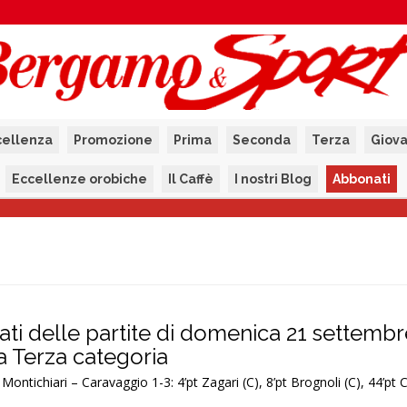
cellenza
Promozione
Prima
Seconda
Terza
Giova
Eccellenze orobiche
Il Caffè
I nostri Blog
Abbonati
ultati delle partite di domenica 21 settemb
la Terza categoria
ontichiari – Caravaggio 1-3: 4’pt Zagari (C), 8’pt Brognoli (C), 44’pt