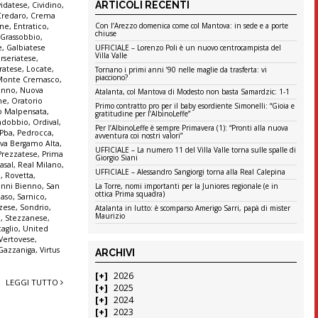
ARTICOLI RECENTI
vidatese
,
Cividino
,
Credaro
,
Crema
Con l’Arezzo domenica come col Mantova: in sede e a porte
ine
,
Entratico
,
chiuse
 Grassobbio
,
e
,
Galbiatese
UFFICIALE – Lorenzo Poli è un nuovo centrocampista del
Villa Valle
erseriatese
,
iratese
,
Locate
,
Tornano i primi anni ’90 nelle maglie da trasferta: vi
piacciono?
Monte Cremasco
,
enno
,
Nuova
Atalanta, col Mantova di Modesto non basta Samardzic: 1-1
ne
,
Oratorio
Primo contratto pro per il baby esordiente Simonelli: “Gioia e
o Malpensata
,
gratitudine per l’AlbinoLeffe”
ndobbio
,
Ordival
,
Per l’AlbinoLeffe è sempre Primavera (1): “Pronti alla nuova
Pba
,
Pedrocca
,
avventura coi nostri valori”
iva Bergamo Alta
,
UFFICIALE – La numero 11 del Villa Valle torna sulle spalle di
Prezzatese
,
Prima
Giorgio Siani
asal
,
Real Milano
,
UFFICIALE – Alessandro Sangiorgi torna alla Real Calepina
a
,
Rovetta
,
anni Bienno
,
San
La Torre, nomi importanti per la Juniores regionale (e in
ottica Prima squadra)
aso
,
Sarnico
,
zese
,
Sondrio
,
Atalanta in lutto: è scomparso Amerigo Sarri, papà di mister
Maurizio
a
,
Stezzanese
,
aglio
,
United
Vertovese
,
 Gazzaniga
,
Virtus
ARCHIVI
2026
LEGGI TUTTO
2025
2024
2023