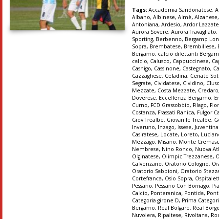
Tags:
Accademia Sandonatese
,
A
Albano
,
Albinese
,
Almè
,
Alzanese
Antoniana
,
Ardesio
,
Ardor Lazzat
Aurora Sovere
,
Aurora Travagliato
Sporting
,
Berbenno
,
Bergamp Lon
Sopra
,
Brembatese
,
Brembillese
,
Bergamo
,
calcio dilettanti Berga
calcio
,
Calusco
,
Cappuccinese
,
Ca
Casnigo
,
Cassinone
,
Castegnato
,
Ca
Cazzaghese
,
Celadina
,
Cenate Sot
Segrate
,
Cividatese
,
Cividino
,
Clus
Mezzate
,
Costa Mezzate
,
Credaro
Doverese
,
Eccellenza Bergamo
,
E
Curno
,
FCD Grassobbio
,
Filago
,
Fio
Costanza
,
Frassati Ranica
,
Fulgor C
Giov Trealbe
,
Giovanile Trealbe
,
G
Inveruno
,
Inzago
,
Issese
,
Juventin
Casiratese
,
Locate
,
Loreto
,
Lucian
Mezzago
,
Misano
,
Monte Cremas
Nembrese
,
Nino Ronco
,
Nuova At
Olginatese
,
Olimpic Trezzanese
,
O
Calvenzano
,
Oratorio Cologno
,
Or
Oratorio Sabbioni
,
Oratorio Stez
Cortefranca
,
Osio Sopra
,
Ospitalet
Pessano
,
Pessano Con Bornago
,
Pi
Calcio
,
Ponteranica
,
Pontida
,
Pont
Categoria girone D
,
Prima Categori
Bergamo
,
Real Bolgare
,
Real Borg
Nuvolera
,
Ripaltese
,
Rivoltana
,
Ro