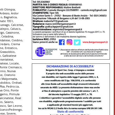
lli Olimpia
,
Ardesio
,
Ardor
co
,
Bagnatica
,
nate 1951
,
Busnago
,
Calcense
,
alepio
,
Calusco
,
igo
,
Cassinone
,
,
Celadina
,
vidatese
,
Cividino
,
Credaro
,
Crema
ine
,
Entratico
,
 Grassobbio
,
e
,
Galbiatese
erseriatese
,
iratese
,
Locate
,
Monte Cremasco
,
enno
,
Nuova
ne
,
Oratorio
o Malpensata
,
ndobbio
,
Ordival
,
Pba
,
Pedrocca
,
va Orio
,
Ponte
ergamo
,
Primula
Calcinatese
,
Real
io
,
Saiano
,
Bosco
,
San Leone
,
ScanzoPedrengo
,
lese
,
Sovere
,