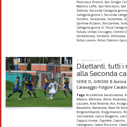
Francesco Virescit
,
San Giorgio Cel
Martino Leffe
,
San Pancrazio
,
San
Sebinia
,
Seconda Categoria giron
Categoria girone I
,
Seconda catego
Sondrio
,
Soresinese
,
Sorisolese
,
S
Sportiva Azzano
,
Stezzanese
,
Suis
Categoria girone D
,
Terza Categori
Futura
,
Unitas Coccaglio
,
United U
Verdellinese
,
Verdello
,
Vertovese
Virtus Lovere
,
Virtus Oratorio Gaz
07 Settembre 2014
Dilettanti, tutti
alla Seconda cat
SERIE D, GIRONE B Aurora Se
Caravaggio-Folgore Carates
Tags:
Accademia Sandonatese
,
A
Albano
,
Albinese
,
Almè
,
Alzanese
Lazzate
,
Ares Redona
,
Arx
,
Arzago
Baradello
,
Barianese
,
Base 96 Sev
Borgolombardo
,
Borgomanero
,
B
Calcinatese
,
calcio Bergamo
,
calc
Cappuccinese
,
Capriate
,
Caprino
,
Castegnato
,
Castel Rozzone
,
Caste