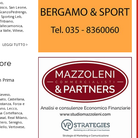
no
,
Bosco
,
San Leone
,
ScanzoPedrengo
,
,
Sporting Leb
,
,
Tribiano
,
Vallecamonica
,
la Valle
,
Villese
,
LEGGI TUTTO
tore
in Prima
Seveso
,
nato
,
Castellana
,
ostanza
,
Forza e
uno
,
Lecco
,
sa Cortefranca
,
asal
,
Real Milano
,
llero
,
Seregno
,
dello
,
Vertovese
,