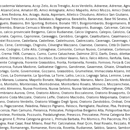
ccademia Valseriana
,
Acop Zelo
,
Acos Treviglio
,
Acov Verdello
,
Adrarese
,
Adrense
,
Agne
,
AlzanoCene
,
Amatori 85
,
Amici Antegnate
,
Amici Mapello
,
Amici Mozzo
,
Amici Orato
e
,
Ares Redona
,
Arx
,
Arzago
,
Asola
,
Asperiam
,
Atletico Chiuduno
,
Atletico San Giuliano
,
Aurora Trescore
,
Azzano
,
Badalasco
,
Bagnatica
,
Baradello
,
Barianese
,
Base 96 Seveso
,
guelo
,
Biassono
,
Bm Sporting
,
Boltiere
,
Bonate 1951
,
Borgolombardo
,
Borgomanero
,
B
Brembo
,
Brianza Cernusco Merate
,
Brignanese
,
Brusaporto
,
Busnago
,
Calcense
,
Calcin
mo
,
calcio provinciale Bergamo
,
Calcio Rudianese
,
Calcio Urgnano
,
Calepio
,
Calolzio
,
Ca
priate
,
Caprino
,
Capriolese
,
Caravaggio
,
Carobbio
,
Carugate
,
Casalbuttano
,
Casalmaioc
stel Rozzone
,
Castellana
,
Castellese
,
Castelnuovo
,
Castrezzato
,
Cavenago
,
Cavernago
,
to
,
Cene
,
Centrolago
,
Chignolo
,
Ciliverghe Mazzano
,
Cisanese
,
Ciserano
,
Città Di Dalm
one
,
Codogno
,
Colle Alto
,
Colnaghese
,
Comonte
,
Comun Nuovo
,
Cornatese
,
Cortenuo
,
Crema 1908
,
Curnasco
,
Curno
,
Curno Caluschese
,
Dalmine 2012
,
Darfo
,
Desio
,
dilett
ndine
,
Entratico
,
Erbusco
,
Excelsior
,
Excelsior Vaiano
,
Falco
,
Falco Albino
,
Fanfulla
,
Fara
rente Colognola
,
Fiorente Grassobbio
,
Fiorita
,
Fontanella
,
Foresto
,
Fornovo
,
Forza & Co
anonica
,
Futura Madone
,
Galbiatese Oggiono
,
Gandinese
,
Gavarnese
,
Ghiaie
,
Ghisalbe
orlago
,
Gorle
,
Governolese
,
Gozzano
,
Grassobbio
,
Grumellese
,
Immacolata Alzano
,
In
a Covo
,
La Dominante
,
La Sportiva
,
La Torre
,
Lallio
,
Lecco
,
Legnago Salus
,
Lemine
,
Leva
o Manara
,
Luisiana
,
Mapello Bonate
,
MapelloBonate
,
Mariano
,
Mario Zanconti
,
Medol
co
,
Montello
,
Monterosso
,
Montodinese
,
Montorfano Rovato
,
Monvico
,
Mozzanichese
letic Almenno
,
Nuova Frontiera
,
Nuova Selvino
,
Nuova Valcavallina
,
Offanenghese
,
Off
mbriano Aurora
,
Ome
,
Oratorio Albino
,
Oratorio Boccaleone
,
Oratorio Brusaporto
,
O
atorio Costa Mezzate
,
Oratorio Leffe
,
Oratorio Maclodio
,
Oratorio Malpensata
,
Orator
zano
,
Oratorio Verdello
,
Oratorio Villaggio Degli Sposi
,
Oratorio Zandobbio
,
Ordival
,
Ori
to
,
Pagazzanese
,
Paladina
,
Palazzo Pignano
,
Palosco
,
Pantigliate
,
Paullese
,
Pba
,
Pedren
acenza
,
Pian Camuno
,
Pieranica
,
Poliscalve
,
Polisportiva Bergamo Alta
,
Polisportiva Nuo
irolese
,
Pontisola
,
Pozzuolo
,
Pradalunghese
,
Presezzo
,
Prezzatese
,
Prima Categoria B
a girone E
,
Prima Categoria girone L
,
Primula Barbata
,
Pro Mornico
,
Pro Piacenza
,
Pro 
ogna
,
Real Casal
,
Real Milano
,
Real Pol. Calcinatese
,
Real Qcm
,
Real Rovato
,
Rezzato
,
R
dengo
,
Romanengo
,
Romanese
,
Roncola
,
Rovetta
,
Rudianese
,
Sabbio
,
Saiano
,
Sambon