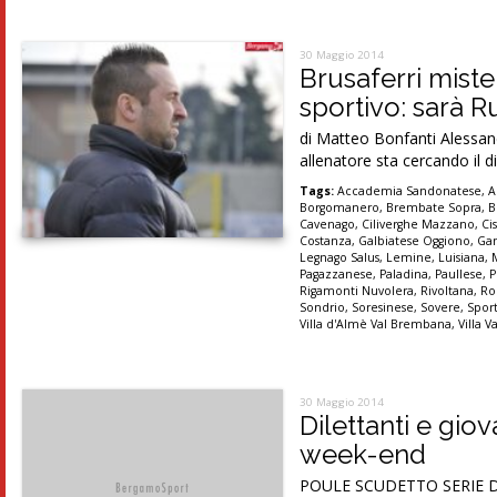
30 Maggio 2014
Brusaferri miste
sportivo: sarà R
di Matteo Bonfanti Alessandr
allenatore sta cercando il d
Tags:
Accademia Sandonatese
,
A
Borgomanero
,
Brembate Sopra
,
B
Cavenago
,
Ciliverghe Mazzano
,
Ci
Costanza
,
Galbiatese Oggiono
,
Ga
Legnago Salus
,
Lemine
,
Luisiana
,
Pagazzanese
,
Paladina
,
Paullese
,
P
Rigamonti Nuvolera
,
Rivoltana
,
Ro
Sondrio
,
Soresinese
,
Sovere
,
Spor
Villa d'Almè Val Brembana
,
Villa V
30 Maggio 2014
Dilettanti e giov
week-end
POULE SCUDETTO SERIE D Fi