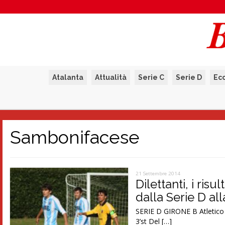
Atalanta
Attualità
Serie C
Serie D
Ec
Sambonifacese
21 Settembre 2014
Dilettanti, i ris
dalla Serie D al
SERIE D GIRONE B Atletico M
3’st Del […]