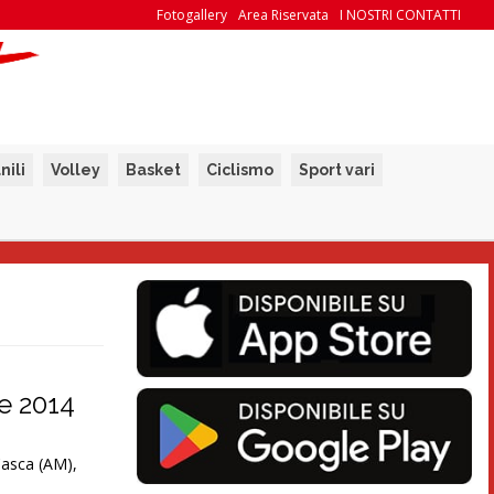
Fotogallery
Area Riservata
I NOSTRI CONTATTI
nili
Volley
Basket
Ciclismo
Sport vari
re 2014
 Casca (AM),