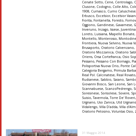
Cenate Sotto
,
Cene
,
Centrolago
,
Clusone
,
Codogno
,
Colle Alto
,
Col
1908
,
Curnasco
,
Curno Caluschese
Erbusco
,
Excelsior
,
Excelsior Vaia
Fiorita
,
Fontanella
,
Foresto
,
Forno
Oggiono
,
Gandinese
,
Gavarnese
,
G
Inveruno
,
Inzago
,
Issese
,
Juventin
Loreto
,
Luisiana
,
Mapello Bonate
Montello
,
Monterosso
,
Montodin
Frontiera
,
Nuova Selvino
,
Nuova Va
Brusaporto
,
Oratorio Calvenzano
,
Oratorio Mozzanica
,
Oratorio Sab
Oriens
,
Orsa Cortefranca
,
Osio So
Pessano
,
Pessano Con Bornago
,
Pi
Polisportiva Nuova Orio
,
Ponte Cal
Categoria Bergamo
,
Primula Barba
Real Pol. Calcinatese
,
Real Rovato
Rudianese
,
Sabbio
,
Saiano
,
Sambo
Giovanni Bosco
,
San Leone
,
San 
Scannabuese
,
ScanzoPedrengo
,
S
Soresinese
,
Sorisolese
,
Sovere
,
Sp
Suisio
,
Tavernola
,
Torre De' Roveri
Urgnano
,
Uso Zanica
,
Utd Urgnan
Vidalengo
,
Villa D'adda
,
Villa d'A
Oratorio Petosino
,
Voluntas Osio
,
31 Maggio 2014