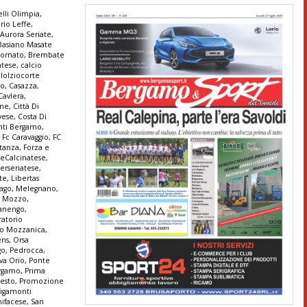
lli Olimpia
,
rio Leffe
,
,
Aurora Seriate
,
Basiano Masate
ornato
,
Brembate
atese
,
calcio
lolziocorte
co
,
Casazza
,
Cavlera
,
ine
,
Città Di
vese
,
Costa Di
anti Bergamo
,
,
Fc Caravaggio
,
FC
stanza
,
Forza e
seCalcinatese
,
terseriatese
,
te
,
Libertas
ago
,
Melegnano
,
,
Mozzo
,
anengo
,
ratorio
io Mozzanica
,
ens
,
Orsa
go
,
Pedrocca
,
va Orio
,
Ponte
ergamo
,
Prima
Sesto
,
Promozione
igamonti
ifacese
,
San