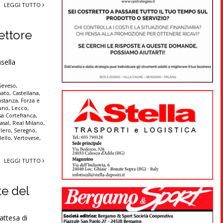
LEGGI TUTTO
rettore
sella
Seveso
,
nato
,
Castellana
,
ostanza
,
Forza e
uno
,
Lecco
,
sa Cortefranca
,
asal
,
Real Milano
,
llero
,
Seregno
,
dello
,
Vertovese
,
LEGGI TUTTO
te del
ttesa di