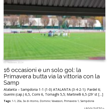
03 Febbraio 2024
16 occasioni e un solo gol: la
Primavera butta via la vittoria con la
Samp
Atalanta – Sampdoria 1-1 (1-0) ATALANTA (3-4-2-1): Pardel 6;
Guerini (cap.) 6,5, Comi 6, Tornaghi 5,5; Martinelli 6,5 (29′ st […]
Tags:
1-1
,
20a
,
3a di ritorno
,
Dominic Vavassori
,
Primavera 1
,
Sampdoria
LEGGI TUTTO