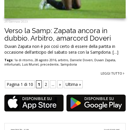
25 Gennaio 2023
Verso la Samp: Zapata ancora in
dubbio. Arbitro, amarcord Doveri
Duvan Zapata non è poi così certo di essere della partita in
occasione dell’anticipo del sabato sera con la Sampdoria. […]
Tags:
1a di ritorno
,
28 agosto 2016
,
arbitro
,
Daniele Doveri
,
Duvan Zapata
,
infortunati
,
Luis Muriel
,
precedente
,
Sampdoria
LEGGI TUTTO
Pagina 1 di 10
1
2
...
»
Ultima »