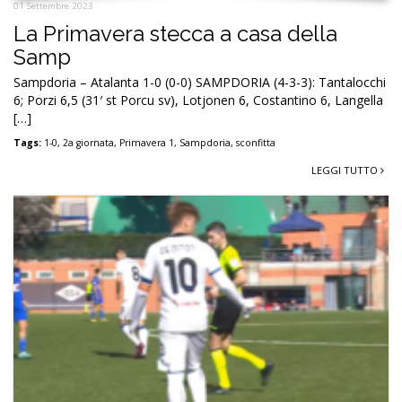
01 Settembre 2023
La Primavera stecca a casa della
Samp
Sampdoria – Atalanta 1-0 (0-0) SAMPDORIA (4-3-3): Tantalocchi
6; Porzi 6,5 (31′ st Porcu sv), Lotjonen 6, Costantino 6, Langella
[…]
Tags:
1-0
,
2a giornata
,
Primavera 1
,
Sampdoria
,
sconfitta
LEGGI TUTTO