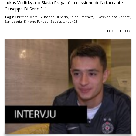
Lukas Vorlicky allo Slavia Praga, è la cessione dell’attaccante
Giuseppe Di Serio […]
Tags:
Christian Mora
,
Giuseppe Di Serio
,
Kaleb Jimenez
,
Lukas Vorlicky
,
Renate
,
Sampdoria
,
Simone Panada
,
Spezia
,
Under 23
LEGGI TUTTO