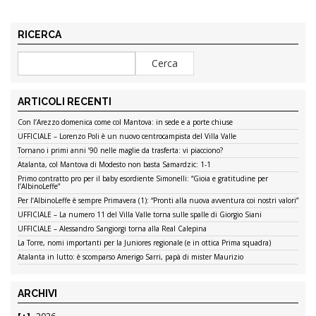
RICERCA
ARTICOLI RECENTI
Con l’Arezzo domenica come col Mantova: in sede e a porte chiuse
UFFICIALE – Lorenzo Poli è un nuovo centrocampista del Villa Valle
Tornano i primi anni ’90 nelle maglie da trasferta: vi piacciono?
Atalanta, col Mantova di Modesto non basta Samardzic: 1-1
Primo contratto pro per il baby esordiente Simonelli: “Gioia e gratitudine per
l’AlbinoLeffe”
Per l’AlbinoLeffe è sempre Primavera (1): “Pronti alla nuova avventura coi nostri valori”
UFFICIALE – La numero 11 del Villa Valle torna sulle spalle di Giorgio Siani
UFFICIALE – Alessandro Sangiorgi torna alla Real Calepina
La Torre, nomi importanti per la Juniores regionale (e in ottica Prima squadra)
Atalanta in lutto: è scomparso Amerigo Sarri, papà di mister Maurizio
ARCHIVI