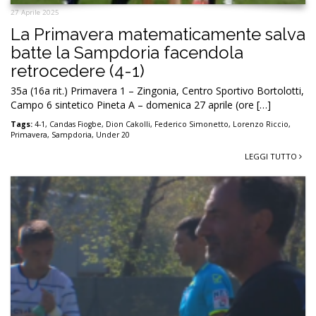
27 Aprile 2025
La Primavera matematicamente salva
batte la Sampdoria facendola
retrocedere (4-1)
35a (16a rit.) Primavera 1 – Zingonia, Centro Sportivo Bortolotti,
Campo 6 sintetico Pineta A – domenica 27 aprile (ore […]
Tags:
4-1
,
Candas Fiogbe
,
Dion Cakolli
,
Federico Simonetto
,
Lorenzo Riccio
,
Primavera
,
Sampdoria
,
Under 20
LEGGI TUTTO