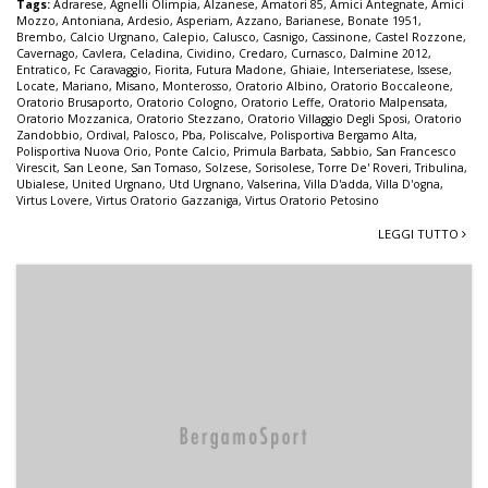
Tags:
Adrarese
,
Agnelli Olimpia
,
Alzanese
,
Amatori 85
,
Amici Antegnate
,
Amici
Mozzo
,
Antoniana
,
Ardesio
,
Asperiam
,
Azzano
,
Barianese
,
Bonate 1951
,
Brembo
,
Calcio Urgnano
,
Calepio
,
Calusco
,
Casnigo
,
Cassinone
,
Castel Rozzone
,
Cavernago
,
Cavlera
,
Celadina
,
Cividino
,
Credaro
,
Curnasco
,
Dalmine 2012
,
Entratico
,
Fc Caravaggio
,
Fiorita
,
Futura Madone
,
Ghiaie
,
Interseriatese
,
Issese
,
Locate
,
Mariano
,
Misano
,
Monterosso
,
Oratorio Albino
,
Oratorio Boccaleone
,
Oratorio Brusaporto
,
Oratorio Cologno
,
Oratorio Leffe
,
Oratorio Malpensata
,
Oratorio Mozzanica
,
Oratorio Stezzano
,
Oratorio Villaggio Degli Sposi
,
Oratorio
Zandobbio
,
Ordival
,
Palosco
,
Pba
,
Poliscalve
,
Polisportiva Bergamo Alta
,
Polisportiva Nuova Orio
,
Ponte Calcio
,
Primula Barbata
,
Sabbio
,
San Francesco
Virescit
,
San Leone
,
San Tomaso
,
Solzese
,
Sorisolese
,
Torre De' Roveri
,
Tribulina
,
Ubialese
,
United Urgnano
,
Utd Urgnano
,
Valserina
,
Villa D'adda
,
Villa D'ogna
,
Virtus Lovere
,
Virtus Oratorio Gazzaniga
,
Virtus Oratorio Petosino
LEGGI TUTTO