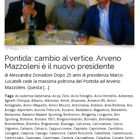
29 Maggio 2014
Pontida: cambio al vertice. Arveno
Mazzoleni è il nuovo presidente
di Alessandra Donadoni Dopo 25 anni di presidenza Marco
Locatelli cede la massima poltrona del Pontida ad Arveno
Mazzoleni. Questa […]
Tags:
Accademia Valseriana
,
Acop Zelo
,
Acos Treviglio
,
Acov Verdello
,
Adrarese
,
Agnelli Olimpia
,
Albano
,
Albinese
,
Almè
,
Alzanese
,
Amatori 85
,
Amici
Antegnate
,
Amici Mapello
,
Amici Mozzo
,
Antoniana
,
Ardesio
,
Ares Redona
,
Arx
,
Arzago
,
Asperiam
,
Aurora Trescore
,
Azzano
,
Badalasco
,
Bagnatica
,
Baradello
,
Barianese
,
Basiano Masate Sporting
,
Berbenno
,
Bergamp Longuelo
,
Bm
Sporting
,
Boltiere
,
Bonate 1951
,
Borgolombardo
,
Bornato
,
Brembatese
,
Brembillese
,
Brembo
,
Brignanese
,
Busnago
,
Calcense
,
Calcinatese
,
Calcio
Urgnano
,
Calepio
,
Calusco
,
Cappuccinese
,
Capriate
,
Capriolese
,
Carobbio
,
Carugate
,
Casazza
,
Casnigo
,
Cassinone
,
Castel Rozzone
,
Castellese
,
Castelnuovo
,
Castrezzato
,
Cavenago
,
Cavernago
,
Cavlera
,
Cazzaghese
,
Celadina
,
Cenate Sotto
,