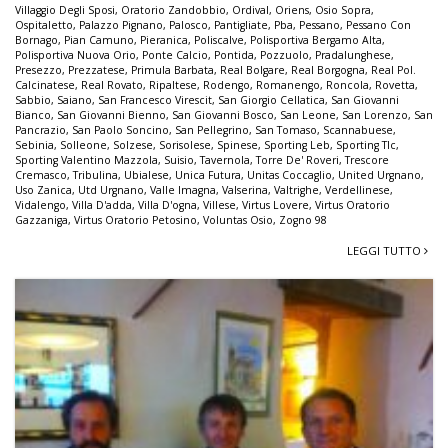
Villaggio Degli Sposi
,
Oratorio Zandobbio
,
Ordival
,
Oriens
,
Osio Sopra
,
Ospitaletto
,
Palazzo Pignano
,
Palosco
,
Pantigliate
,
Pba
,
Pessano
,
Pessano Con
Bornago
,
Pian Camuno
,
Pieranica
,
Poliscalve
,
Polisportiva Bergamo Alta
,
Polisportiva Nuova Orio
,
Ponte Calcio
,
Pontida
,
Pozzuolo
,
Pradalunghese
,
Presezzo
,
Prezzatese
,
Primula Barbata
,
Real Bolgare
,
Real Borgogna
,
Real Pol.
Calcinatese
,
Real Rovato
,
Ripaltese
,
Rodengo
,
Romanengo
,
Roncola
,
Rovetta
,
Sabbio
,
Saiano
,
San Francesco Virescit
,
San Giorgio Cellatica
,
San Giovanni
Bianco
,
San Giovanni Bienno
,
San Giovanni Bosco
,
San Leone
,
San Lorenzo
,
San
Pancrazio
,
San Paolo Soncino
,
San Pellegrino
,
San Tomaso
,
Scannabuese
,
Sebinia
,
Solleone
,
Solzese
,
Sorisolese
,
Spinese
,
Sporting Leb
,
Sporting Tlc
,
Sporting Valentino Mazzola
,
Suisio
,
Tavernola
,
Torre De' Roveri
,
Trescore
Cremasco
,
Tribulina
,
Ubialese
,
Unica Futura
,
Unitas Coccaglio
,
United Urgnano
,
Uso Zanica
,
Utd Urgnano
,
Valle Imagna
,
Valserina
,
Valtrighe
,
Verdellinese
,
Vidalengo
,
Villa D'adda
,
Villa D'ogna
,
Villese
,
Virtus Lovere
,
Virtus Oratorio
Gazzaniga
,
Virtus Oratorio Petosino
,
Voluntas Osio
,
Zogno 98
LEGGI TUTTO