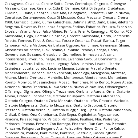
Cazzaghese
,
Celadina
,
Cenate Sotto
,
Cene
,
Centrolago
,
Chignolo
,
Ciliverghe
Mazzano
,
Cisanese
,
Ciserano
,
Città Di Dalmine
,
Città Di Segrate
,
Cividatese
,
Cividino
,
Clusone
,
Codogno
,
Colle Alto
,
Colnaghese
,
Comonte
,
Comun Nuovo
,
Cornatese
,
Cortenuovese
,
Costa Di Mezzate
,
Costa Mezzate
,
Credaro
,
Crema
1908
,
Curnasco
,
Curno
,
Curno Caluschese
,
Dalmine 2012
,
Darfo
,
Desio
,
dilettanti
Bergamo
,
Doverese
,
Eccellenza Bergamo
,
Endine
,
Entratico
,
Erbusco
,
Excelsior
,
Excelsior Vaiano
,
Falco
,
Falco Albino
,
Fanfulla
,
Fara
,
Fc Caravaggio
,
FC Curno
,
FCD
Grassobbio
,
Filago
,
Fiorente Colognola
,
Fiorente Grassobbio
,
Fiorita
,
Fontanella
,
Foresto
,
Fornovo
,
Forza & Costanza
,
Forza e Costanza
,
Frassati Ranica
,
Fulgor
Canonica
,
Futura Madone
,
Galbiatese Oggiono
,
Gandinese
,
Gavarnese
,
Ghiaie
,
GhisalbeseCalcinatese
,
Giov Trealbe
,
Giovanile Trealbe
,
Gorlago
,
Gorle
,
Governolese
,
Gozzano
,
Grassobbio
,
Grumellese
,
Immacolata Alzano
,
Interseriatese
,
Inveruno
,
Inzago
,
Issese
,
Juventina Covo
,
La Dominante
,
La
Sportiva
,
La Torre
,
Lallio
,
Lecco
,
Legnago Salus
,
Lemine
,
Levate
,
Libertas
Casiratese
,
Locate
,
Loreto
,
Luciano Manara
,
Luisiana
,
Mapello Bonate
,
MapelloBonate
,
Mariano
,
Mario Zanconti
,
Medolago
,
Melegnano
,
Mezzago
,
Misano
,
Monte Cremasco
,
Montello
,
Monterosso
,
Montodinese
,
Montorfano
Rovato
,
Monvico
,
Mozzanichese
,
Mozzo
,
Nembrese
,
Nino Ronco
,
Nuova Atletic
Almenno
,
Nuova Frontiera
,
Nuova Selvino
,
Nuova Valcavallina
,
Offanenghese
,
Offanengo
,
Olginatese
,
Olimpic Trezzanese
,
Ombriano Aurora
,
Ome
,
Oratorio
Albino
,
Oratorio Boccaleone
,
Oratorio Brusaporto
,
Oratorio Calvenzano
,
Oratorio Cologno
,
Oratorio Costa Mezzate
,
Oratorio Leffe
,
Oratorio Maclodio
,
Oratorio Malpensata
,
Oratorio Mozzanica
,
Oratorio Sabbioni
,
Oratorio
Stezzano
,
Oratorio Verdello
,
Oratorio Villaggio Degli Sposi
,
Oratorio Zandobbio
,
Ordival
,
Oriens
,
Orsa Cortefranca
,
Osio Sopra
,
Ospitaletto
,
Pagazzanese
,
Paladina
,
Palazzo Pignano
,
Palosco
,
Pantigliate
,
Paullese
,
Pba
,
Pedrengo
,
Pedrocca
,
Pessano
,
Pessano Con Bornago
,
Piacenza
,
Pian Camuno
,
Pieranica
,
Poliscalve
,
Polisportiva Bergamo Alta
,
Polisportiva Nuova Orio
,
Ponte Calcio
,
Ponteranica
,
Pontida
,
Pontirolese
,
Pontisola
,
Pozzuolo
,
Pradalunghese
,
Presezzo
,
Prezzatese
,
Prima Categoria Bergamo
,
Prima Categoria girone D
,