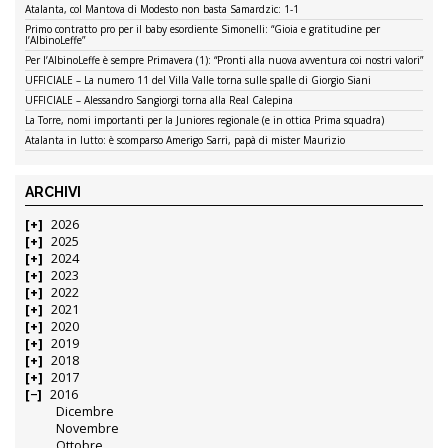
Atalanta, col Mantova di Modesto non basta Samardzic: 1-1
Primo contratto pro per il baby esordiente Simonelli: “Gioia e gratitudine per
l’AlbinoLeffe”
Per l’AlbinoLeffe è sempre Primavera (1): “Pronti alla nuova avventura coi nostri valori”
UFFICIALE – La numero 11 del Villa Valle torna sulle spalle di Giorgio Siani
UFFICIALE – Alessandro Sangiorgi torna alla Real Calepina
La Torre, nomi importanti per la Juniores regionale (e in ottica Prima squadra)
Atalanta in lutto: è scomparso Amerigo Sarri, papà di mister Maurizio
ARCHIVI
2026
2025
2024
2023
2022
2021
2020
2019
2018
2017
2016
Dicembre
Novembre
Ottobre