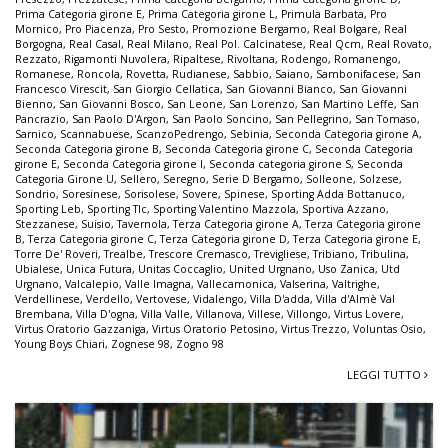
Prima Categoria girone E
,
Prima Categoria girone L
,
Primula Barbata
,
Pro
Mornico
,
Pro Piacenza
,
Pro Sesto
,
Promozione Bergamo
,
Real Bolgare
,
Real
Borgogna
,
Real Casal
,
Real Milano
,
Real Pol. Calcinatese
,
Real Qcm
,
Real Rovato
,
Rezzato
,
Rigamonti Nuvolera
,
Ripaltese
,
Rivoltana
,
Rodengo
,
Romanengo
,
Romanese
,
Roncola
,
Rovetta
,
Rudianese
,
Sabbio
,
Saiano
,
Sambonifacese
,
San
Francesco Virescit
,
San Giorgio Cellatica
,
San Giovanni Bianco
,
San Giovanni
Bienno
,
San Giovanni Bosco
,
San Leone
,
San Lorenzo
,
San Martino Leffe
,
San
Pancrazio
,
San Paolo D'Argon
,
San Paolo Soncino
,
San Pellegrino
,
San Tomaso
,
Sarnico
,
Scannabuese
,
ScanzoPedrengo
,
Sebinia
,
Seconda Categoria girone A
,
Seconda Categoria girone B
,
Seconda Categoria girone C
,
Seconda Categoria
girone E
,
Seconda Categoria girone I
,
Seconda categoria girone S
,
Seconda
Categoria Girone U
,
Sellero
,
Seregno
,
Serie D Bergamo
,
Solleone
,
Solzese
,
Sondrio
,
Soresinese
,
Sorisolese
,
Sovere
,
Spinese
,
Sporting Adda Bottanuco
,
Sporting Leb
,
Sporting Tlc
,
Sporting Valentino Mazzola
,
Sportiva Azzano
,
Stezzanese
,
Suisio
,
Tavernola
,
Terza Categoria girone A
,
Terza Categoria girone
B
,
Terza Categoria girone C
,
Terza Categoria girone D
,
Terza Categoria girone E
,
Torre De' Roveri
,
Trealbe
,
Trescore Cremasco
,
Trevigliese
,
Tribiano
,
Tribulina
,
Ubialese
,
Unica Futura
,
Unitas Coccaglio
,
United Urgnano
,
Uso Zanica
,
Utd
Urgnano
,
Valcalepio
,
Valle Imagna
,
Vallecamonica
,
Valserina
,
Valtrighe
,
Verdellinese
,
Verdello
,
Vertovese
,
Vidalengo
,
Villa D'adda
,
Villa d'Almè Val
Brembana
,
Villa D'ogna
,
Villa Valle
,
Villanova
,
Villese
,
Villongo
,
Virtus Lovere
,
Virtus Oratorio Gazzaniga
,
Virtus Oratorio Petosino
,
Virtus Trezzo
,
Voluntas Osio
,
Young Boys Chiari
,
Zognese 98
,
Zogno 98
LEGGI TUTTO