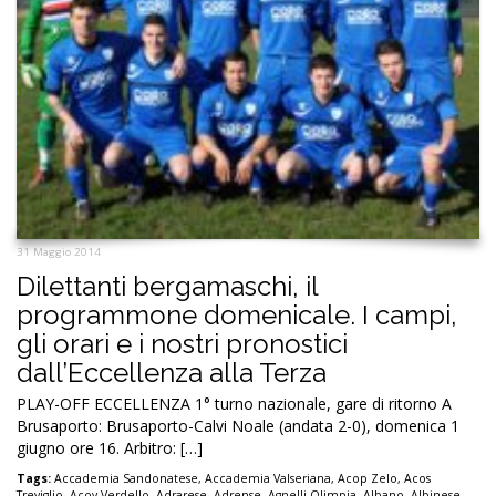
31 Maggio 2014
Dilettanti bergamaschi, il
programmone domenicale. I campi,
gli orari e i nostri pronostici
dall’Eccellenza alla Terza
PLAY-OFF ECCELLENZA 1° turno nazionale, gare di ritorno A
Brusaporto: Brusaporto-Calvi Noale (andata 2-0), domenica 1
giugno ore 16. Arbitro: […]
Tags:
Accademia Sandonatese
,
Accademia Valseriana
,
Acop Zelo
,
Acos
Treviglio
,
Acov Verdello
,
Adrarese
,
Adrense
,
Agnelli Olimpia
,
Albano
,
Albinese
,