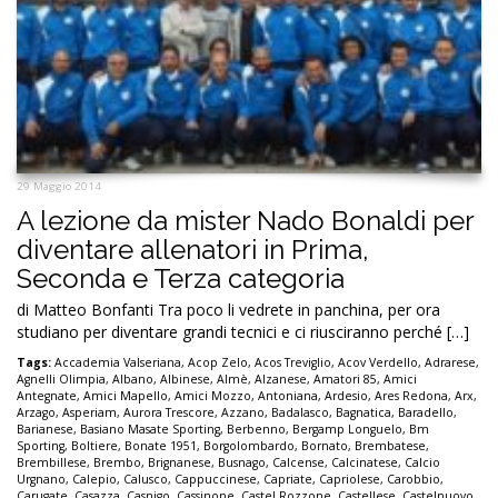
29 Maggio 2014
A lezione da mister Nado Bonaldi per
diventare allenatori in Prima,
Seconda e Terza categoria
di Matteo Bonfanti Tra poco li vedrete in panchina, per ora
studiano per diventare grandi tecnici e ci riusciranno perché […]
Tags:
Accademia Valseriana
,
Acop Zelo
,
Acos Treviglio
,
Acov Verdello
,
Adrarese
,
Agnelli Olimpia
,
Albano
,
Albinese
,
Almè
,
Alzanese
,
Amatori 85
,
Amici
Antegnate
,
Amici Mapello
,
Amici Mozzo
,
Antoniana
,
Ardesio
,
Ares Redona
,
Arx
,
Arzago
,
Asperiam
,
Aurora Trescore
,
Azzano
,
Badalasco
,
Bagnatica
,
Baradello
,
Barianese
,
Basiano Masate Sporting
,
Berbenno
,
Bergamp Longuelo
,
Bm
Sporting
,
Boltiere
,
Bonate 1951
,
Borgolombardo
,
Bornato
,
Brembatese
,
Brembillese
,
Brembo
,
Brignanese
,
Busnago
,
Calcense
,
Calcinatese
,
Calcio
Urgnano
,
Calepio
,
Calusco
,
Cappuccinese
,
Capriate
,
Capriolese
,
Carobbio
,
Carugate
,
Casazza
,
Casnigo
,
Cassinone
,
Castel Rozzone
,
Castellese
,
Castelnuovo
,