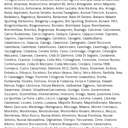
Almè
,
Alzanese
,
AlzanoCene
,
Amatori 85
,
Amici Antegnate
,
Amici Mapello
,
Amici Mozzo
,
Antoniana
,
Ardesio
,
Ardor Lazzate
,
Ares Redona
,
Arx
,
Arzago
,
Asola
,
Asperiam
,
Aurora Seriate
,
Aurora Travagliato
,
Aurora Trescore
,
Azzano
,
Badalasco
,
Bagnatica
,
Baradello
,
Barianese
,
Base 96 Seveso
,
Basiano Masate
Sporting
,
Berbenno
,
Bergamp Longuelo
,
Bm Sporting
,
Boltiere
,
Bonate 1951
,
Borgolombardo
,
Borgomanero
,
Bornato
,
Brembate Sopra
,
Brembatese
,
Brembillese
,
Brembo
,
Brignanese
,
Brusaporto
,
Busnago
,
Calcense
,
Calcinatese
,
Calcio Rudianese
,
Calcio Urgnano
,
Calepio
,
Calusco
,
Cappuccinese
,
Capriate
,
Caprino
,
Capriolese
,
Caravaggio
,
Carobbio
,
Carugate
,
Casalbuttano
,
Casalmaiocco
,
Casazza
,
Casnigo
,
Cassinone
,
Castegnato
,
Castel Rozzone
,
Castellana
,
Castellese
,
Castelnuovo
,
Castrezzato
,
Cavenago
,
Cavernago
,
Cavlera
,
Cazzaghese
,
Celadina
,
Cenate Sotto
,
Cene
,
Centrolago
,
Chignolo
,
Ciliverghe
Mazzano
,
Cisanese
,
Ciserano
,
Città Di Dalmine
,
Città Di Segrate
,
Cividatese
,
Cividino
,
Clusone
,
Codogno
,
Colle Alto
,
Colnaghese
,
Comonte
,
Comun Nuovo
,
Cortenuovese
,
Costa Di Mezzate
,
Costa Mezzate
,
Credaro
,
Crema 1908
,
Curnasco
,
Curno Caluschese
,
Dalmine 2012
,
Darfo
,
Desio
,
Doverese
,
Endine
,
Entratico
,
Erbusco
,
Excelsior
,
Excelsior Vaiano
,
Falco
,
Falco Albino
,
Fanfulla
,
Fara
,
Fc Caravaggio
,
Filago
,
Fiorente Colognola
,
Fiorente Grassobbio
,
Fiorita
,
Fontanella
,
Foresto
,
Fornovo
,
Forza & Costanza
,
Forza e Costanza
,
Frassati
Ranica
,
Fulgor Canonica
,
Futura Madone
,
Galbiatese Oggiono
,
Gandinese
,
Gavarnese
,
Ghiaie
,
GhisalbeseCalcinatese
,
Gorlago
,
Gorle
,
Governolese
,
Gozzano
,
Grumellese
,
Interseriatese
,
Inveruno
,
Inzago
,
Issese
,
Juventina Covo
,
La Sportiva
,
La Torre
,
Lallio
,
Lecco
,
Legnago Salus
,
Lemine
,
Levate
,
Libertas
Casiratese
,
Locate
,
Loreto
,
Luisiana
,
Mapello Bonate
,
MapelloBonate
,
Mariano
,
Mario Zanconti
,
Medolago
,
Melegnano
,
Mezzago
,
Misano
,
Monte Cremasco
,
Montello
,
Monterosso
,
Montodinese
,
Montorfano Rovato
,
Monvico
,
Mozzo
,
Nembrese
,
Nino Ronco
,
Nuova Atletic Almenno
,
Nuova Frontiera
,
Nuova
Selvino
,
Nuova Valcavallina
,
Olginatese
,
Olimpic Trezzanese
,
Ome
,
Oratorio
Albino
,
Oratorio Boccaleone
,
Oratorio Brusaporto
,
Oratorio Calvenzano
,