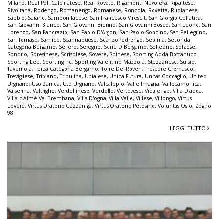
Milano
,
Real Pol. Calcinatese
,
Real Rovato
,
Rigamonti Nuvolera
,
Ripaltese
,
Rivoltana
,
Rodengo
,
Romanengo
,
Romanese
,
Roncola
,
Rovetta
,
Rudianese
,
Sabbio
,
Saiano
,
Sambonifacese
,
San Francesco Virescit
,
San Giorgio Cellatica
,
San Giovanni Bianco
,
San Giovanni Bienno
,
San Giovanni Bosco
,
San Leone
,
San
Lorenzo
,
San Pancrazio
,
San Paolo D'Argon
,
San Paolo Soncino
,
San Pellegrino
,
San Tomaso
,
Sarnico
,
Scannabuese
,
ScanzoPedrengo
,
Sebinia
,
Seconda
Categoria Bergamo
,
Sellero
,
Seregno
,
Serie D Bergamo
,
Solleone
,
Solzese
,
Sondrio
,
Soresinese
,
Sorisolese
,
Sovere
,
Spinese
,
Sporting Adda Bottanuco
,
Sporting Leb
,
Sporting Tlc
,
Sporting Valentino Mazzola
,
Stezzanese
,
Suisio
,
Tavernola
,
Terza Categoria Bergamo
,
Torre De' Roveri
,
Trescore Cremasco
,
Trevigliese
,
Tribiano
,
Tribulina
,
Ubialese
,
Unica Futura
,
Unitas Coccaglio
,
United
Urgnano
,
Uso Zanica
,
Utd Urgnano
,
Valcalepio
,
Valle Imagna
,
Vallecamonica
,
Valserina
,
Valtrighe
,
Verdellinese
,
Verdello
,
Vertovese
,
Vidalengo
,
Villa D'adda
,
Villa d'Almè Val Brembana
,
Villa D'ogna
,
Villa Valle
,
Villese
,
Villongo
,
Virtus
Lovere
,
Virtus Oratorio Gazzaniga
,
Virtus Oratorio Petosino
,
Voluntas Osio
,
Zogno
98
LEGGI TUTTO