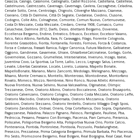
Casazza
,
Casnigo
,
Cassinone
,
Castegnato
,
Castel Rozzone
,
Castellana
,
Castellese
,
Castelnuovo
,
Castrezzato
,
Cavenago
,
Cavernago
,
Cavlera
,
Cazzaghese
,
Celadina
,
Cenate Sotto
,
Cene
,
Centrolago
,
Chignolo
,
Ciliverghe Mazzano
,
Cisanese
,
Ciserano
,
Città Di Dalmine
,
Città Di Segrate
,
Cividatese
,
Cividino
,
Clusone
,
Codogno
,
Colle Alto
,
Colnaghese
,
Comonte
,
Comun Nuovo
,
Cortenuovese
,
Costa Di Mezzate
,
Costa Mezzate
,
Credaro
,
Crema 1908
,
Curnasco
,
Curno
Caluschese
,
Dalmine 2012
,
Darfo
,
Desio
,
dilettanti Bergamo
,
Doverese
,
Eccellenza Bergamo
,
Endine
,
Entratico
,
Erbusco
,
Excelsior
,
Excelsior Vaiano
,
Falco
,
Falco Albino
,
Fanfulla
,
Fara
,
Fc Caravaggio
,
Filago
,
Fiorente Colognola
,
Fiorente Grassobbio
,
Fiorita
,
Fontanella
,
Foresto
,
Fornovo
,
Forza & Costanza
,
Forza e Costanza
,
Frassati Ranica
,
Fulgor Canonica
,
Futura Madone
,
Galbiatese
Oggiono
,
Gandinese
,
Gavarnese
,
Ghiaie
,
GhisalbeseCalcinatese
,
Gorlago
,
Gorle
,
Governolese
,
Gozzano
,
Grumellese
,
Interseriatese
,
Inveruno
,
Inzago
,
Issese
,
Juventina Covo
,
La Sportiva
,
La Torre
,
Lallio
,
Lecco
,
Legnago Salus
,
Lemine
,
Levate
,
Libertas Casiratese
,
Locate
,
Loreto
,
Luisiana
,
Mapello Bonate
,
MapelloBonate
,
Mariano
,
Mario Zanconti
,
Medolago
,
Melegnano
,
Mezzago
,
Misano
,
Monte Cremasco
,
Montello
,
Monterosso
,
Montodinese
,
Montorfano
Rovato
,
Monvico
,
Mozzo
,
Nembrese
,
Nino Ronco
,
Nuova Atletic Almenno
,
Nuova Frontiera
,
Nuova Selvino
,
Nuova Valcavallina
,
Olginatese
,
Olimpic
Trezzanese
,
Ome
,
Oratorio Albino
,
Oratorio Boccaleone
,
Oratorio Brusaporto
,
Oratorio Calvenzano
,
Oratorio Cologno
,
Oratorio Costa Mezzate
,
Oratorio Leffe
,
Oratorio Maclodio
,
Oratorio Malpensata
,
Oratorio Mozzanica
,
Oratorio
Sabbioni
,
Oratorio Stezzano
,
Oratorio Verdello
,
Oratorio Villaggio Degli Sposi
,
Oratorio Zandobbio
,
Ordival
,
Oriens
,
Orsa Cortefranca
,
Osio Sopra
,
Ospitaletto
,
Pagazzanese
,
Paladina
,
Palazzo Pignano
,
Palosco
,
Pantigliate
,
Paullese
,
Pba
,
Pedrocca
,
Pessano
,
Pessano Con Bornago
,
Piacenza
,
Pian Camuno
,
Pieranica
,
Poliscalve
,
Polisportiva Bergamo Alta
,
Polisportiva Nuova Orio
,
Ponte Calcio
,
Ponteranica
,
Pontida
,
Pontirolese
,
Pontisola
,
Pozzuolo
,
Pradalunghese
,
Presezzo
,
Prezzatese
,
Prima Categoria Bergamo
,
Primula Barbata
,
Pro Piacenza
,
Pro Sesto
,
Promozione Bergamo
,
Real Bolgare
,
Real Borgogna
,
Real Casal
,
Real