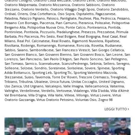
Oratorio Cologno
,
Oratorio Costa Mezzate
,
Oratorio Leffe
,
Oratorio Maclodio
,
Oratorio Malpensata
,
Oratorio Mozzanica
,
Oratorio Sabbioni
,
Oratorio
Stezzano
,
Oratorio Verdello
,
Oratorio Villaggio Degli Sposi
,
Oratorio Zandobbio
,
Ordival
,
Oriens
,
Orsa Cortefranca
,
Osio Sopra
,
Ospitaletto
,
Pagazzanese
,
Paladina
,
Palazzo Pignano
,
Palosco
,
Pantigliate
,
Paullese
,
Pba
,
Pedrocca
,
Pessano
,
Pessano Con Bornago
,
Piacenza
,
Pian Camuno
,
Pieranica
,
Poliscalve
,
Polisportiva
Bergamo Alta
,
Polisportiva Nuova Orio
,
Ponte Calcio
,
Ponteranica
,
Pontida
,
Pontirolese
,
Pontisola
,
Pozzuolo
,
Pradalunghese
,
Presezzo
,
Prezzatese
,
Primula
Barbata
,
Pro Piacenza
,
Pro Sesto
,
Real Bolgare
,
Real Borgogna
,
Real Casal
,
Real
Milano
,
Real Pol. Calcinatese
,
Real Rovato
,
Rigamonti Nuvolera
,
Ripaltese
,
Rivoltana
,
Rodengo
,
Romanengo
,
Romanese
,
Roncola
,
Rovetta
,
Rudianese
,
Sabbio
,
Saiano
,
Sambonifacese
,
San Francesco Virescit
,
San Giorgio Cellatica
,
San Giovanni Bianco
,
San Giovanni Bienno
,
San Giovanni Bosco
,
San Leone
,
San
Lorenzo
,
San Pancrazio
,
San Paolo D'Argon
,
San Paolo Soncino
,
San Pellegrino
,
San Tomaso
,
Sarnico
,
Scannabuese
,
ScanzoPedrengo
,
Sebinia
,
Sellero
,
Seregno
,
Solleone
,
Solzese
,
Sondrio
,
Soresinese
,
Sorisolese
,
Sovere
,
Spinese
,
Sporting
Adda Bottanuco
,
Sporting Leb
,
Sporting Tlc
,
Sporting Valentino Mazzola
,
Stezzanese
,
Suisio
,
Tavernola
,
Torre De' Roveri
,
Trescore Cremasco
,
Trevigliese
,
Tribiano
,
Tribulina
,
Ubialese
,
Unica Futura
,
Unitas Coccaglio
,
United Urgnano
,
Uso Zanica
,
Utd Urgnano
,
Valcalepio
,
Valle Imagna
,
Vallecamonica
,
Valserina
,
Valtrighe
,
Verdellinese
,
Verdello
,
Vertovese
,
Vidalengo
,
Villa D'adda
,
Villa d'Almè
Val Brembana
,
Villa D'ogna
,
Villa Valle
,
Villese
,
Villongo
,
Virtus Lovere
,
Virtus
Oratorio Gazzaniga
,
Virtus Oratorio Petosino
,
Voluntas Osio
,
Zogno 98
LEGGI TUTTO