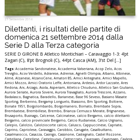
21 Settembre 2014
Dilettanti, i risultati delle partite di
domenica 21 settembre 2014 dalla
Serie D alla Terza categoria
SERIE D GIRONE B Atletico Montichiari – Caravaggio 1-3: 4’pt
Zagari (C), 8’pt Brognoli (C), 44’pt Casca (AM), 3’st Del […]
Tags:
Accademia Sandonatese
,
Accademia Valseriana
,
Acop Zelo
,
Acos
Treviglio
,
Acov Verdello
,
Adrarese
,
Adrense
,
Agnelli Olimpia
,
Albano
,
Albinese
,
Almè
,
Alzanese
,
AlzanoCene
,
Amatori 85
,
Amici Antegnate
,
Amici Mapello
,
Amici Mozzo
,
Amici Oratorio Leffe
,
Antoniana
,
Ardesio
,
Ardor Lazzate
,
Ares
Redona
,
Arx
,
Arzago
,
Asola
,
Asperiam
,
Atletico Chiuduno
,
Atletico San Giuliano
,
Aurora Seriate
,
Aurora Sovere
,
Aurora Travagliato
,
Aurora Trescore
,
Azzano
,
Badalasco
,
Bagnatica
,
Baradello
,
Barianese
,
Base 96 Seveso
,
Basiano Masate
Sporting
,
Berbenno
,
Bergamp Longuelo
,
Biassono
,
Bm Sporting
,
Boltiere
,
Bonate 1951
,
Borgolombardo
,
Borgomanero
,
Bornato
,
Brembate Sopra
,
Brembatese
,
Brembillese
,
Brembo
,
Brianza Cernusco Merate
,
Brignanese
,
Brusaporto
,
Busnago
,
Calcense
,
Calcinatese
,
calcio Bergamo
,
calcio dilettanti
Bergamo
,
calcio provinciale Bergamo
,
Calcio Rudianese
,
Calcio Urgnano
,
Calepio
,
Calolzio
,
Calolziocorte calcio
,
Calusco
,
Cappuccinese
,
Capriate
,
Caprino
,
Capriolese
,
Caravaggio
,
Carobbio
,
Carugate
,
Casalbuttano
,
Casalmaiocco
,
Casazza
,
Casnigo
,
Cassinone
,
Castegnato
,
Castel Rozzone
,
Castellana
,
Castellese
,
Castelnuovo
,
Castrezzato
,
Cavenago
,
Cavernago
,
Cavlera
,