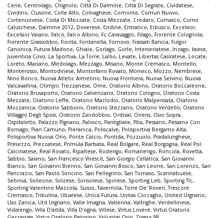
Cene
,
Centrolago
,
Chignolo
,
Città Di Dalmine
,
Città Di Segrate
,
Cividatese
,
Cividino
,
Clusone
,
Colle Alto
,
Colnaghese
,
Comonte
,
Comun Nuovo
,
Cortenuovese
,
Costa Di Mezzate
,
Costa Mezzate
,
Credaro
,
Curnasco
,
Curno
Caluschese
,
Dalmine 2012
,
Doverese
,
Endine
,
Entratico
,
Erbusco
,
Excelsior
,
Excelsior Vaiano
,
Falco
,
Falco Albino
,
Fc Caravaggio
,
Filago
,
Fiorente Colognola
,
Fiorente Grassobbio
,
Fiorita
,
Fontanella
,
Fornovo
,
Frassati Ranica
,
Fulgor
Canonica
,
Futura Madone
,
Ghiaie
,
Gorlago
,
Gorle
,
Interseriatese
,
Inzago
,
Issese
,
Juventina Covo
,
La Sportiva
,
La Torre
,
Lallio
,
Levate
,
Libertas Casiratese
,
Locate
,
Loreto
,
Mariano
,
Medolago
,
Mezzago
,
Misano
,
Monte Cremasco
,
Montello
,
Monterosso
,
Montodinese
,
Montorfano Rovato
,
Monvico
,
Mozzo
,
Nembrese
,
Nino Ronco
,
Nuova Atletic Almenno
,
Nuova Frontiera
,
Nuova Selvino
,
Nuova
Valcavallina
,
Olimpic Trezzanese
,
Ome
,
Oratorio Albino
,
Oratorio Boccaleone
,
Oratorio Brusaporto
,
Oratorio Calvenzano
,
Oratorio Cologno
,
Oratorio Costa
Mezzate
,
Oratorio Leffe
,
Oratorio Maclodio
,
Oratorio Malpensata
,
Oratorio
Mozzanica
,
Oratorio Sabbioni
,
Oratorio Stezzano
,
Oratorio Verdello
,
Oratorio
Villaggio Degli Sposi
,
Oratorio Zandobbio
,
Ordival
,
Oriens
,
Osio Sopra
,
Ospitaletto
,
Palazzo Pignano
,
Palosco
,
Pantigliate
,
Pba
,
Pessano
,
Pessano Con
Bornago
,
Pian Camuno
,
Pieranica
,
Poliscalve
,
Polisportiva Bergamo Alta
,
Polisportiva Nuova Orio
,
Ponte Calcio
,
Pontida
,
Pozzuolo
,
Pradalunghese
,
Presezzo
,
Prezzatese
,
Primula Barbata
,
Real Bolgare
,
Real Borgogna
,
Real Pol.
Calcinatese
,
Real Rovato
,
Ripaltese
,
Rodengo
,
Romanengo
,
Roncola
,
Rovetta
,
Sabbio
,
Saiano
,
San Francesco Virescit
,
San Giorgio Cellatica
,
San Giovanni
Bianco
,
San Giovanni Bienno
,
San Giovanni Bosco
,
San Leone
,
San Lorenzo
,
San
Pancrazio
,
San Paolo Soncino
,
San Pellegrino
,
San Tomaso
,
Scannabuese
,
Sebinia
,
Solleone
,
Solzese
,
Sorisolese
,
Spinese
,
Sporting Leb
,
Sporting Tlc
,
Sporting Valentino Mazzola
,
Suisio
,
Tavernola
,
Torre De' Roveri
,
Trescore
Cremasco
,
Tribulina
,
Ubialese
,
Unica Futura
,
Unitas Coccaglio
,
United Urgnano
,
Uso Zanica
,
Utd Urgnano
,
Valle Imagna
,
Valserina
,
Valtrighe
,
Verdellinese
,
Vidalengo
,
Villa D'adda
,
Villa D'ogna
,
Villese
,
Virtus Lovere
,
Virtus Oratorio
Gazzaniga
,
Virtus Oratorio Petosino
,
Voluntas Osio
,
Zogno 98