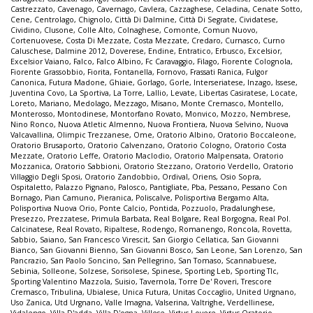
Castrezzato
,
Cavenago
,
Cavernago
,
Cavlera
,
Cazzaghese
,
Celadina
,
Cenate Sotto
,
Cene
,
Centrolago
,
Chignolo
,
Città Di Dalmine
,
Città Di Segrate
,
Cividatese
,
Cividino
,
Clusone
,
Colle Alto
,
Colnaghese
,
Comonte
,
Comun Nuovo
,
Cortenuovese
,
Costa Di Mezzate
,
Costa Mezzate
,
Credaro
,
Curnasco
,
Curno
Caluschese
,
Dalmine 2012
,
Doverese
,
Endine
,
Entratico
,
Erbusco
,
Excelsior
,
Excelsior Vaiano
,
Falco
,
Falco Albino
,
Fc Caravaggio
,
Filago
,
Fiorente Colognola
,
Fiorente Grassobbio
,
Fiorita
,
Fontanella
,
Fornovo
,
Frassati Ranica
,
Fulgor
Canonica
,
Futura Madone
,
Ghiaie
,
Gorlago
,
Gorle
,
Interseriatese
,
Inzago
,
Issese
,
Juventina Covo
,
La Sportiva
,
La Torre
,
Lallio
,
Levate
,
Libertas Casiratese
,
Locate
,
Loreto
,
Mariano
,
Medolago
,
Mezzago
,
Misano
,
Monte Cremasco
,
Montello
,
Monterosso
,
Montodinese
,
Montorfano Rovato
,
Monvico
,
Mozzo
,
Nembrese
,
Nino Ronco
,
Nuova Atletic Almenno
,
Nuova Frontiera
,
Nuova Selvino
,
Nuova
Valcavallina
,
Olimpic Trezzanese
,
Ome
,
Oratorio Albino
,
Oratorio Boccaleone
,
Oratorio Brusaporto
,
Oratorio Calvenzano
,
Oratorio Cologno
,
Oratorio Costa
Mezzate
,
Oratorio Leffe
,
Oratorio Maclodio
,
Oratorio Malpensata
,
Oratorio
Mozzanica
,
Oratorio Sabbioni
,
Oratorio Stezzano
,
Oratorio Verdello
,
Oratorio
Villaggio Degli Sposi
,
Oratorio Zandobbio
,
Ordival
,
Oriens
,
Osio Sopra
,
Ospitaletto
,
Palazzo Pignano
,
Palosco
,
Pantigliate
,
Pba
,
Pessano
,
Pessano Con
Bornago
,
Pian Camuno
,
Pieranica
,
Poliscalve
,
Polisportiva Bergamo Alta
,
Polisportiva Nuova Orio
,
Ponte Calcio
,
Pontida
,
Pozzuolo
,
Pradalunghese
,
Presezzo
,
Prezzatese
,
Primula Barbata
,
Real Bolgare
,
Real Borgogna
,
Real Pol.
Calcinatese
,
Real Rovato
,
Ripaltese
,
Rodengo
,
Romanengo
,
Roncola
,
Rovetta
,
Sabbio
,
Saiano
,
San Francesco Virescit
,
San Giorgio Cellatica
,
San Giovanni
Bianco
,
San Giovanni Bienno
,
San Giovanni Bosco
,
San Leone
,
San Lorenzo
,
San
Pancrazio
,
San Paolo Soncino
,
San Pellegrino
,
San Tomaso
,
Scannabuese
,
Sebinia
,
Solleone
,
Solzese
,
Sorisolese
,
Spinese
,
Sporting Leb
,
Sporting Tlc
,
Sporting Valentino Mazzola
,
Suisio
,
Tavernola
,
Torre De' Roveri
,
Trescore
Cremasco
,
Tribulina
,
Ubialese
,
Unica Futura
,
Unitas Coccaglio
,
United Urgnano
,
Uso Zanica
,
Utd Urgnano
,
Valle Imagna
,
Valserina
,
Valtrighe
,
Verdellinese
,
Vidalengo
,
Villa D'adda
,
Villa D'ogna
,
Villese
,
Virtus Lovere
,
Virtus Oratorio