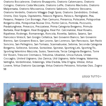
Oratorio Boccaleone
,
Oratorio Brusaporto
,
Oratorio Calvenzano
,
Oratorio
Cologno
,
Oratorio Costa Mezzate
,
Oratorio Leffe
,
Oratorio Maclodio
,
Oratorio
Malpensata
,
Oratorio Mozzanica
,
Oratorio Sabbioni
,
Oratorio Stezzano
,
Oratorio Verdello
,
Oratorio Villaggio Degli Sposi
,
Oratorio Zandobbio
,
Ordival
,
Oriens
,
Osio Sopra
,
Ospitaletto
,
Palazzo Pignano
,
Palosco
,
Pantigliate
,
Pba
,
Pessano
,
Pessano Con Bornago
,
Pian Camuno
,
Pieranica
,
Poliscalve
,
Polisportiva
Bergamo Alta
,
Polisportiva Nuova Orio
,
Ponte Calcio
,
Pontida
,
Pozzuolo
,
Pradalunghese
,
Presezzo
,
Prezzatese
,
Prima Categoria Bergamo
,
Primula
Barbata
,
Real Bolgare
,
Real Borgogna
,
Real Pol. Calcinatese
,
Real Rovato
,
Ripaltese
,
Rodengo
,
Romanengo
,
Roncola
,
Rovetta
,
Sabbio
,
Saiano
,
San
Francesco Virescit
,
San Giorgio Cellatica
,
San Giovanni Bianco
,
San Giovanni
Bienno
,
San Giovanni Bosco
,
San Leone
,
San Lorenzo
,
San Pancrazio
,
San Paolo
Soncino
,
San Pellegrino
,
San Tomaso
,
Scannabuese
,
Sebinia
,
Seconda Categoria
Bergamo
,
Solleone
,
Solzese
,
Sorisolese
,
Spinese
,
Sporting Leb
,
Sporting Tlc
,
Sporting Valentino Mazzola
,
Suisio
,
Tavernola
,
Terza Categoria Bergamo
,
Torre
De' Roveri
,
Trescore Cremasco
,
Tribulina
,
Ubialese
,
Unica Futura
,
Unitas
Coccaglio
,
United Urgnano
,
Uso Zanica
,
Utd Urgnano
,
Valle Imagna
,
Valserina
,
Valtrighe
,
Verdellinese
,
Vidalengo
,
Villa D'adda
,
Villa D'ogna
,
Villese
,
Virtus
Lovere
,
Virtus Oratorio Gazzaniga
,
Virtus Oratorio Petosino
,
Voluntas Osio
,
Zogno
98
LEGGI TUTTO