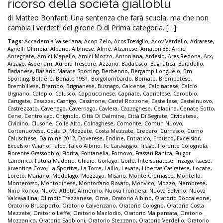
ricorso della società gialloblu
di Matteo Bonfanti Una sentenza che farà scuola, ma che non
cambia i verdetti del girone D di Prima categoria. […]
Tags:
Accademia Valseriana
,
Acop Zelo
,
Acos Treviglio
,
Acov Verdello
,
Adrarese
,
Agnelli Olimpia
,
Albano
,
Albinese
,
Almè
,
Alzanese
,
Amatori 85
,
Amici
Antegnate
,
Amici Mapello
,
Amici Mozzo
,
Antoniana
,
Ardesio
,
Ares Redona
,
Arx
,
Arzago
,
Asperiam
,
Aurora Trescore
,
Azzano
,
Badalasco
,
Bagnatica
,
Baradello
,
Barianese
,
Basiano Masate Sporting
,
Berbenno
,
Bergamp Longuelo
,
Bm
Sporting
,
Boltiere
,
Bonate 1951
,
Borgolombardo
,
Bornato
,
Brembatese
,
Brembillese
,
Brembo
,
Brignanese
,
Busnago
,
Calcense
,
Calcinatese
,
Calcio
Urgnano
,
Calepio
,
Calusco
,
Cappuccinese
,
Capriate
,
Capriolese
,
Carobbio
,
Carugate
,
Casazza
,
Casnigo
,
Cassinone
,
Castel Rozzone
,
Castellese
,
Castelnuovo
,
Castrezzato
,
Cavenago
,
Cavernago
,
Cavlera
,
Cazzaghese
,
Celadina
,
Cenate Sotto
,
Cene
,
Centrolago
,
Chignolo
,
Città Di Dalmine
,
Città Di Segrate
,
Cividatese
,
Cividino
,
Clusone
,
Colle Alto
,
Colnaghese
,
Comonte
,
Comun Nuovo
,
Cortenuovese
,
Costa Di Mezzate
,
Costa Mezzate
,
Credaro
,
Curnasco
,
Curno
Caluschese
,
Dalmine 2012
,
Doverese
,
Endine
,
Entratico
,
Erbusco
,
Excelsior
,
Excelsior Vaiano
,
Falco
,
Falco Albino
,
Fc Caravaggio
,
Filago
,
Fiorente Colognola
,
Fiorente Grassobbio
,
Fiorita
,
Fontanella
,
Fornovo
,
Frassati Ranica
,
Fulgor
Canonica
,
Futura Madone
,
Ghiaie
,
Gorlago
,
Gorle
,
Interseriatese
,
Inzago
,
Issese
,
Juventina Covo
,
La Sportiva
,
La Torre
,
Lallio
,
Levate
,
Libertas Casiratese
,
Locate
,
Loreto
,
Mariano
,
Medolago
,
Mezzago
,
Misano
,
Monte Cremasco
,
Montello
,
Monterosso
,
Montodinese
,
Montorfano Rovato
,
Monvico
,
Mozzo
,
Nembrese
,
Nino Ronco
,
Nuova Atletic Almenno
,
Nuova Frontiera
,
Nuova Selvino
,
Nuova
Valcavallina
,
Olimpic Trezzanese
,
Ome
,
Oratorio Albino
,
Oratorio Boccaleone
,
Oratorio Brusaporto
,
Oratorio Calvenzano
,
Oratorio Cologno
,
Oratorio Costa
Mezzate
,
Oratorio Leffe
,
Oratorio Maclodio
,
Oratorio Malpensata
,
Oratorio
Mozzanica
,
Oratorio Sabbioni
,
Oratorio Stezzano
,
Oratorio Verdello
,
Oratorio