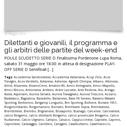
30 Maggio 2014
Dilettanti e giovanili, il programma e
gli arbitri delle partite del week-end
POULE SCUDETTO SERIE D Finalissima Pordenone-Lupa Roma,
sabato 31 maggio ore 18.00: in attesa di designazione PLAY-
OFF SERIE D Semifinali […]
Tags:
Accademia Sandonatese
,
Accademia Valseriana
,
Acop Zelo
,
Acos
Treviglio
,
Acov Verdello
,
Adrarese
,
Adrense
,
Agnelli Olimpia
,
Albano
,
Albinese
,
Almè
,
Alzanese
,
AlzanoCene
,
Amatori 85
,
Amici Antegnate
,
Amici Mapello
,
Amici Mozzo
,
Antoniana
,
Ardesio
,
Ardor Lazzate
,
Ares Redona
,
Arx
,
Arzago
,
Asola
,
Asperiam
,
Aurora Seriate
,
Aurora Travagliato
,
Aurora Trescore
,
Azzano
,
Badalasco
,
Bagnatica
,
Baradello
,
Barianese
,
Base 96 Seveso
,
Basiano Masate
Sporting
,
Berbenno
,
Bergamp Longuelo
,
Bm Sporting
,
Boltiere
,
Bonate 1951
,
Borgolombardo
,
Borgomanero
,
Bornato
,
Brembate Sopra
,
Brembatese
,
Brembillese
,
Brembo
,
Brignanese
,
Brusaporto
,
Busnago
,
Calcense
,
Calcinatese
,
calcio Bergamo
,
calcio dilettanti Bergamo
,
calcio provinciale Bergamo
,
Calcio
Rudianese
,
Calcio Urgnano
,
Calepio
,
Calusco
,
Cappuccinese
,
Capriate
,
Caprino
,
Capriolese
,
Caravaggio
,
Carobbio
,
Carugate
,
Casalbuttano
,
Casalmaiocco
,