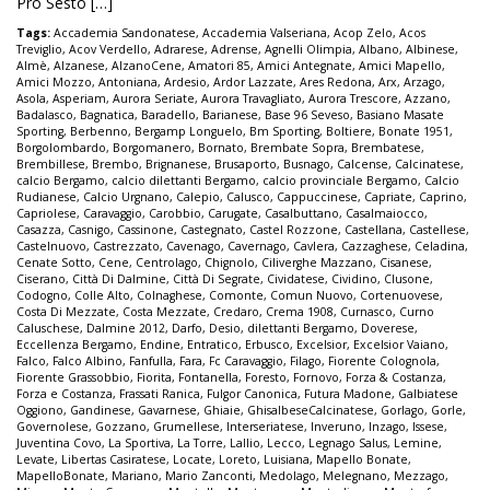
Pro Sesto […]
Tags:
Accademia Sandonatese
,
Accademia Valseriana
,
Acop Zelo
,
Acos
Treviglio
,
Acov Verdello
,
Adrarese
,
Adrense
,
Agnelli Olimpia
,
Albano
,
Albinese
,
Almè
,
Alzanese
,
AlzanoCene
,
Amatori 85
,
Amici Antegnate
,
Amici Mapello
,
Amici Mozzo
,
Antoniana
,
Ardesio
,
Ardor Lazzate
,
Ares Redona
,
Arx
,
Arzago
,
Asola
,
Asperiam
,
Aurora Seriate
,
Aurora Travagliato
,
Aurora Trescore
,
Azzano
,
Badalasco
,
Bagnatica
,
Baradello
,
Barianese
,
Base 96 Seveso
,
Basiano Masate
Sporting
,
Berbenno
,
Bergamp Longuelo
,
Bm Sporting
,
Boltiere
,
Bonate 1951
,
Borgolombardo
,
Borgomanero
,
Bornato
,
Brembate Sopra
,
Brembatese
,
Brembillese
,
Brembo
,
Brignanese
,
Brusaporto
,
Busnago
,
Calcense
,
Calcinatese
,
calcio Bergamo
,
calcio dilettanti Bergamo
,
calcio provinciale Bergamo
,
Calcio
Rudianese
,
Calcio Urgnano
,
Calepio
,
Calusco
,
Cappuccinese
,
Capriate
,
Caprino
,
Capriolese
,
Caravaggio
,
Carobbio
,
Carugate
,
Casalbuttano
,
Casalmaiocco
,
Casazza
,
Casnigo
,
Cassinone
,
Castegnato
,
Castel Rozzone
,
Castellana
,
Castellese
,
Castelnuovo
,
Castrezzato
,
Cavenago
,
Cavernago
,
Cavlera
,
Cazzaghese
,
Celadina
,
Cenate Sotto
,
Cene
,
Centrolago
,
Chignolo
,
Ciliverghe Mazzano
,
Cisanese
,
Ciserano
,
Città Di Dalmine
,
Città Di Segrate
,
Cividatese
,
Cividino
,
Clusone
,
Codogno
,
Colle Alto
,
Colnaghese
,
Comonte
,
Comun Nuovo
,
Cortenuovese
,
Costa Di Mezzate
,
Costa Mezzate
,
Credaro
,
Crema 1908
,
Curnasco
,
Curno
Caluschese
,
Dalmine 2012
,
Darfo
,
Desio
,
dilettanti Bergamo
,
Doverese
,
Eccellenza Bergamo
,
Endine
,
Entratico
,
Erbusco
,
Excelsior
,
Excelsior Vaiano
,
Falco
,
Falco Albino
,
Fanfulla
,
Fara
,
Fc Caravaggio
,
Filago
,
Fiorente Colognola
,
Fiorente Grassobbio
,
Fiorita
,
Fontanella
,
Foresto
,
Fornovo
,
Forza & Costanza
,
Forza e Costanza
,
Frassati Ranica
,
Fulgor Canonica
,
Futura Madone
,
Galbiatese
Oggiono
,
Gandinese
,
Gavarnese
,
Ghiaie
,
GhisalbeseCalcinatese
,
Gorlago
,
Gorle
,
Governolese
,
Gozzano
,
Grumellese
,
Interseriatese
,
Inveruno
,
Inzago
,
Issese
,
Juventina Covo
,
La Sportiva
,
La Torre
,
Lallio
,
Lecco
,
Legnago Salus
,
Lemine
,
Levate
,
Libertas Casiratese
,
Locate
,
Loreto
,
Luisiana
,
Mapello Bonate
,
MapelloBonate
,
Mariano
,
Mario Zanconti
,
Medolago
,
Melegnano
,
Mezzago
,