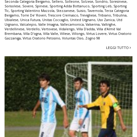
Seconda Categoria Bergamo
,
Sellero
,
Solleone
,
Solzese
,
Sondrio
,
Soresinese
,
Sorisolese
,
Sovere
,
Spinese
,
Sporting Adda Bottanuco
,
Sporting Leb
,
Sporting
Tlc
,
Sporting Valentino Mazzola
,
Stezzanese
,
Suisio
,
Tavernola
,
Terza Categoria
Bergamo
,
Torre De' Roveri
,
Trescore Cremasco
,
Trevigliese
,
Tribiano
,
Tribulina
,
Ubialese
,
Unica Futura
,
Unitas Coccaglio
,
United Urgnano
,
Uso Zanica
,
Utd
Urgnano
,
Valcalepio
,
Valle Imagna
,
Vallecamonica
,
Valserina
,
Valtrighe
,
Verdellinese
,
Verdello
,
Vertovese
,
Vidalengo
,
Villa D'adda
,
Villa d'Almè Val
Brembana
,
Villa D'ogna
,
Villa Valle
,
Villese
,
Villongo
,
Virtus Lovere
,
Virtus Oratorio
Gazzaniga
,
Virtus Oratorio Petosino
,
Voluntas Osio
,
Zogno 98
LEGGI TUTTO