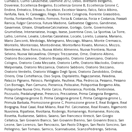
Curnasco
,
Curno Caluschese
,
Dalmine 2012
,
Desio
,
dilettanti Bergamo
,
Doverese
,
Eccellenza Bergamo
,
Eccellenza Girone B
,
Eccellenza Girone C
,
Endine
,
Entratico
,
Erbusco
,
Excelsior
,
Excelsior Vaiano
,
Falco
,
Falco Albino
,
Fanfulla
,
Fara
,
Fc Caravaggio
,
Filago
,
Fiorente Colognola
,
Fiorente Grassobbio
,
Fiorita
,
Fontanella
,
Foresto
,
Fornovo
,
Forza & Costanza
,
Forza e Costanza
,
Frassati
Ranica
,
Fulgor Canonica
,
Futura Madone
,
Galbiatese Oggiono
,
Gandinese
,
Gavarnese
,
Ghiaie
,
GhisalbeseCalcinatese
,
Gorlago
,
Gorle
,
Governolese
,
Grumellese
,
Interseriatese
,
Inzago
,
Issese
,
Juventina Covo
,
La Sportiva
,
La Torre
,
Lallio
,
Lemine
,
Levate
,
Libertas Casiratese
,
Locate
,
Loreto
,
Luisiana
,
Mariano
,
Mario Zanconti
,
Medolago
,
Melegnano
,
Mezzago
,
Misano
,
Monte Cremasco
,
Montello
,
Monterosso
,
Montodinese
,
Montorfano Rovato
,
Monvico
,
Mozzo
,
Nembrese
,
Nino Ronco
,
Nuova Atletic Almenno
,
Nuova Frontiera
,
Nuova
Selvino
,
Nuova Valcavallina
,
Olimpic Trezzanese
,
Ome
,
Oratorio Albino
,
Oratorio Boccaleone
,
Oratorio Brusaporto
,
Oratorio Calvenzano
,
Oratorio
Cologno
,
Oratorio Costa Mezzate
,
Oratorio Leffe
,
Oratorio Maclodio
,
Oratorio
Malpensata
,
Oratorio Mozzanica
,
Oratorio Sabbioni
,
Oratorio Stezzano
,
Oratorio Verdello
,
Oratorio Villaggio Degli Sposi
,
Oratorio Zandobbio
,
Ordival
,
Oriens
,
Orsa Cortefranca
,
Osio Sopra
,
Ospitaletto
,
Pagazzanese
,
Paladina
,
Palazzo Pignano
,
Palosco
,
Pantigliate
,
Paullese
,
Pba
,
Pedrocca
,
Pessano
,
Pessano
Con Bornago
,
Pian Camuno
,
Pieranica
,
Poliscalve
,
Polisportiva Bergamo Alta
,
Polisportiva Nuova Orio
,
Ponte Calcio
,
Ponteranica
,
Pontida
,
Pontirolese
,
Pozzuolo
,
Pradalunghese
,
Presezzo
,
Prezzatese
,
Prima Categoria Bergamo
,
Prima Categoria girone D
,
Prima Categoria girone E
,
Prima Categoria girone L
,
Primula Barbata
,
Promozione girone C
,
Promozione girone E
,
Real Bolgare
,
Real
Borgogna
,
Real Casal
,
Real Milano
,
Real Pol. Calcinatese
,
Real Rovato
,
Rigamonti
Nuvolera
,
Ripaltese
,
Rivoltana
,
Rodengo
,
Romanengo
,
Romanese
,
Roncola
,
Rovetta
,
Rudianese
,
Sabbio
,
Saiano
,
San Francesco Virescit
,
San Giorgio
Cellatica
,
San Giovanni Bianco
,
San Giovanni Bienno
,
San Giovanni Bosco
,
San
Leone
,
San Lorenzo
,
San Pancrazio
,
San Paolo D'Argon
,
San Paolo Soncino
,
San
Pellegrino
,
San Tomaso
,
Sarnico
,
Scannabuese
,
ScanzoPedrengo
,
Sebinia
,