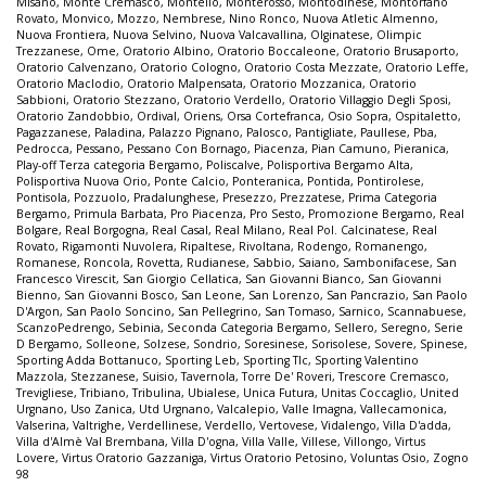
Misano
,
Monte Cremasco
,
Montello
,
Monterosso
,
Montodinese
,
Montorfano
Rovato
,
Monvico
,
Mozzo
,
Nembrese
,
Nino Ronco
,
Nuova Atletic Almenno
,
Nuova Frontiera
,
Nuova Selvino
,
Nuova Valcavallina
,
Olginatese
,
Olimpic
Trezzanese
,
Ome
,
Oratorio Albino
,
Oratorio Boccaleone
,
Oratorio Brusaporto
,
Oratorio Calvenzano
,
Oratorio Cologno
,
Oratorio Costa Mezzate
,
Oratorio Leffe
,
Oratorio Maclodio
,
Oratorio Malpensata
,
Oratorio Mozzanica
,
Oratorio
Sabbioni
,
Oratorio Stezzano
,
Oratorio Verdello
,
Oratorio Villaggio Degli Sposi
,
Oratorio Zandobbio
,
Ordival
,
Oriens
,
Orsa Cortefranca
,
Osio Sopra
,
Ospitaletto
,
Pagazzanese
,
Paladina
,
Palazzo Pignano
,
Palosco
,
Pantigliate
,
Paullese
,
Pba
,
Pedrocca
,
Pessano
,
Pessano Con Bornago
,
Piacenza
,
Pian Camuno
,
Pieranica
,
Play-off Terza categoria Bergamo
,
Poliscalve
,
Polisportiva Bergamo Alta
,
Polisportiva Nuova Orio
,
Ponte Calcio
,
Ponteranica
,
Pontida
,
Pontirolese
,
Pontisola
,
Pozzuolo
,
Pradalunghese
,
Presezzo
,
Prezzatese
,
Prima Categoria
Bergamo
,
Primula Barbata
,
Pro Piacenza
,
Pro Sesto
,
Promozione Bergamo
,
Real
Bolgare
,
Real Borgogna
,
Real Casal
,
Real Milano
,
Real Pol. Calcinatese
,
Real
Rovato
,
Rigamonti Nuvolera
,
Ripaltese
,
Rivoltana
,
Rodengo
,
Romanengo
,
Romanese
,
Roncola
,
Rovetta
,
Rudianese
,
Sabbio
,
Saiano
,
Sambonifacese
,
San
Francesco Virescit
,
San Giorgio Cellatica
,
San Giovanni Bianco
,
San Giovanni
Bienno
,
San Giovanni Bosco
,
San Leone
,
San Lorenzo
,
San Pancrazio
,
San Paolo
D'Argon
,
San Paolo Soncino
,
San Pellegrino
,
San Tomaso
,
Sarnico
,
Scannabuese
,
ScanzoPedrengo
,
Sebinia
,
Seconda Categoria Bergamo
,
Sellero
,
Seregno
,
Serie
D Bergamo
,
Solleone
,
Solzese
,
Sondrio
,
Soresinese
,
Sorisolese
,
Sovere
,
Spinese
,
Sporting Adda Bottanuco
,
Sporting Leb
,
Sporting Tlc
,
Sporting Valentino
Mazzola
,
Stezzanese
,
Suisio
,
Tavernola
,
Torre De' Roveri
,
Trescore Cremasco
,
Trevigliese
,
Tribiano
,
Tribulina
,
Ubialese
,
Unica Futura
,
Unitas Coccaglio
,
United
Urgnano
,
Uso Zanica
,
Utd Urgnano
,
Valcalepio
,
Valle Imagna
,
Vallecamonica
,
Valserina
,
Valtrighe
,
Verdellinese
,
Verdello
,
Vertovese
,
Vidalengo
,
Villa D'adda
,
Villa d'Almè Val Brembana
,
Villa D'ogna
,
Villa Valle
,
Villese
,
Villongo
,
Virtus
Lovere
,
Virtus Oratorio Gazzaniga
,
Virtus Oratorio Petosino
,
Voluntas Osio
,
Zogno
98