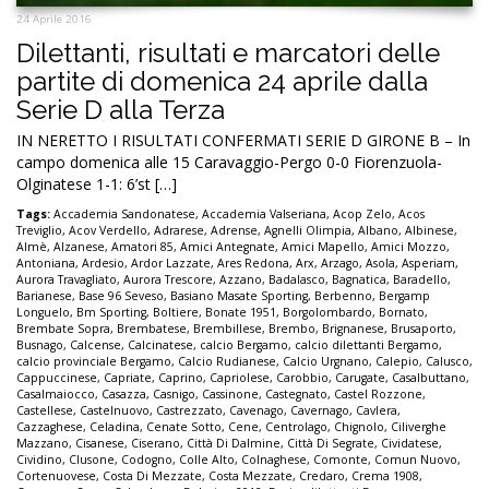
24 Aprile 2016
Dilettanti, risultati e marcatori delle
partite di domenica 24 aprile dalla
Serie D alla Terza
IN NERETTO I RISULTATI CONFERMATI SERIE D GIRONE B – In
campo domenica alle 15 Caravaggio-Pergo 0-0 Fiorenzuola-
Olginatese 1-1: 6’st […]
Tags:
Accademia Sandonatese
,
Accademia Valseriana
,
Acop Zelo
,
Acos
Treviglio
,
Acov Verdello
,
Adrarese
,
Adrense
,
Agnelli Olimpia
,
Albano
,
Albinese
,
Almè
,
Alzanese
,
Amatori 85
,
Amici Antegnate
,
Amici Mapello
,
Amici Mozzo
,
Antoniana
,
Ardesio
,
Ardor Lazzate
,
Ares Redona
,
Arx
,
Arzago
,
Asola
,
Asperiam
,
Aurora Travagliato
,
Aurora Trescore
,
Azzano
,
Badalasco
,
Bagnatica
,
Baradello
,
Barianese
,
Base 96 Seveso
,
Basiano Masate Sporting
,
Berbenno
,
Bergamp
Longuelo
,
Bm Sporting
,
Boltiere
,
Bonate 1951
,
Borgolombardo
,
Bornato
,
Brembate Sopra
,
Brembatese
,
Brembillese
,
Brembo
,
Brignanese
,
Brusaporto
,
Busnago
,
Calcense
,
Calcinatese
,
calcio Bergamo
,
calcio dilettanti Bergamo
,
calcio provinciale Bergamo
,
Calcio Rudianese
,
Calcio Urgnano
,
Calepio
,
Calusco
,
Cappuccinese
,
Capriate
,
Caprino
,
Capriolese
,
Carobbio
,
Carugate
,
Casalbuttano
,
Casalmaiocco
,
Casazza
,
Casnigo
,
Cassinone
,
Castegnato
,
Castel Rozzone
,
Castellese
,
Castelnuovo
,
Castrezzato
,
Cavenago
,
Cavernago
,
Cavlera
,
Cazzaghese
,
Celadina
,
Cenate Sotto
,
Cene
,
Centrolago
,
Chignolo
,
Ciliverghe
Mazzano
,
Cisanese
,
Ciserano
,
Città Di Dalmine
,
Città Di Segrate
,
Cividatese
,
Cividino
,
Clusone
,
Codogno
,
Colle Alto
,
Colnaghese
,
Comonte
,
Comun Nuovo
,
Cortenuovese
,
Costa Di Mezzate
,
Costa Mezzate
,
Credaro
,
Crema 1908
,