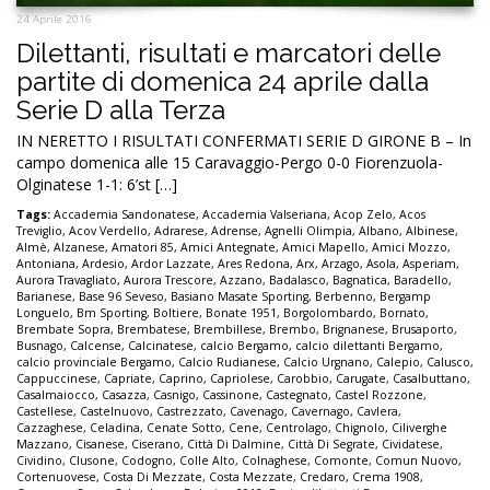
24 Aprile 2016
Dilettanti, risultati e marcatori delle
partite di domenica 24 aprile dalla
Serie D alla Terza
IN NERETTO I RISULTATI CONFERMATI SERIE D GIRONE B – In
campo domenica alle 15 Caravaggio-Pergo 0-0 Fiorenzuola-
Olginatese 1-1: 6’st […]
Tags:
Accademia Sandonatese
,
Accademia Valseriana
,
Acop Zelo
,
Acos
Treviglio
,
Acov Verdello
,
Adrarese
,
Adrense
,
Agnelli Olimpia
,
Albano
,
Albinese
,
Almè
,
Alzanese
,
Amatori 85
,
Amici Antegnate
,
Amici Mapello
,
Amici Mozzo
,
Antoniana
,
Ardesio
,
Ardor Lazzate
,
Ares Redona
,
Arx
,
Arzago
,
Asola
,
Asperiam
,
Aurora Travagliato
,
Aurora Trescore
,
Azzano
,
Badalasco
,
Bagnatica
,
Baradello
,
Barianese
,
Base 96 Seveso
,
Basiano Masate Sporting
,
Berbenno
,
Bergamp
Longuelo
,
Bm Sporting
,
Boltiere
,
Bonate 1951
,
Borgolombardo
,
Bornato
,
Brembate Sopra
,
Brembatese
,
Brembillese
,
Brembo
,
Brignanese
,
Brusaporto
,
Busnago
,
Calcense
,
Calcinatese
,
calcio Bergamo
,
calcio dilettanti Bergamo
,
calcio provinciale Bergamo
,
Calcio Rudianese
,
Calcio Urgnano
,
Calepio
,
Calusco
,
Cappuccinese
,
Capriate
,
Caprino
,
Capriolese
,
Carobbio
,
Carugate
,
Casalbuttano
,
Casalmaiocco
,
Casazza
,
Casnigo
,
Cassinone
,
Castegnato
,
Castel Rozzone
,
Castellese
,
Castelnuovo
,
Castrezzato
,
Cavenago
,
Cavernago
,
Cavlera
,
Cazzaghese
,
Celadina
,
Cenate Sotto
,
Cene
,
Centrolago
,
Chignolo
,
Ciliverghe
Mazzano
,
Cisanese
,
Ciserano
,
Città Di Dalmine
,
Città Di Segrate
,
Cividatese
,
Cividino
,
Clusone
,
Codogno
,
Colle Alto
,
Colnaghese
,
Comonte
,
Comun Nuovo
,
Cortenuovese
,
Costa Di Mezzate
,
Costa Mezzate
,
Credaro
,
Crema 1908
,