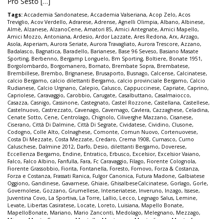
Pro Sesto […]
Tags:
Accademia Sandonatese
,
Accademia Valseriana
,
Acop Zelo
,
Acos
Treviglio
,
Acov Verdello
,
Adrarese
,
Adrense
,
Agnelli Olimpia
,
Albano
,
Albinese
,
Almè
,
Alzanese
,
AlzanoCene
,
Amatori 85
,
Amici Antegnate
,
Amici Mapello
,
Amici Mozzo
,
Antoniana
,
Ardesio
,
Ardor Lazzate
,
Ares Redona
,
Arx
,
Arzago
,
Asola
,
Asperiam
,
Aurora Seriate
,
Aurora Travagliato
,
Aurora Trescore
,
Azzano
,
Badalasco
,
Bagnatica
,
Baradello
,
Barianese
,
Base 96 Seveso
,
Basiano Masate
Sporting
,
Berbenno
,
Bergamp Longuelo
,
Bm Sporting
,
Boltiere
,
Bonate 1951
,
Borgolombardo
,
Borgomanero
,
Bornato
,
Brembate Sopra
,
Brembatese
,
Brembillese
,
Brembo
,
Brignanese
,
Brusaporto
,
Busnago
,
Calcense
,
Calcinatese
,
calcio Bergamo
,
calcio dilettanti Bergamo
,
calcio provinciale Bergamo
,
Calcio
Rudianese
,
Calcio Urgnano
,
Calepio
,
Calusco
,
Cappuccinese
,
Capriate
,
Caprino
,
Capriolese
,
Caravaggio
,
Carobbio
,
Carugate
,
Casalbuttano
,
Casalmaiocco
,
Casazza
,
Casnigo
,
Cassinone
,
Castegnato
,
Castel Rozzone
,
Castellana
,
Castellese
,
Castelnuovo
,
Castrezzato
,
Cavenago
,
Cavernago
,
Cavlera
,
Cazzaghese
,
Celadina
,
Cenate Sotto
,
Cene
,
Centrolago
,
Chignolo
,
Ciliverghe Mazzano
,
Cisanese
,
Ciserano
,
Città Di Dalmine
,
Città Di Segrate
,
Cividatese
,
Cividino
,
Clusone
,
Codogno
,
Colle Alto
,
Colnaghese
,
Comonte
,
Comun Nuovo
,
Cortenuovese
,
Costa Di Mezzate
,
Costa Mezzate
,
Credaro
,
Crema 1908
,
Curnasco
,
Curno
Caluschese
,
Dalmine 2012
,
Darfo
,
Desio
,
dilettanti Bergamo
,
Doverese
,
Eccellenza Bergamo
,
Endine
,
Entratico
,
Erbusco
,
Excelsior
,
Excelsior Vaiano
,
Falco
,
Falco Albino
,
Fanfulla
,
Fara
,
Fc Caravaggio
,
Filago
,
Fiorente Colognola
,
Fiorente Grassobbio
,
Fiorita
,
Fontanella
,
Foresto
,
Fornovo
,
Forza & Costanza
,
Forza e Costanza
,
Frassati Ranica
,
Fulgor Canonica
,
Futura Madone
,
Galbiatese
Oggiono
,
Gandinese
,
Gavarnese
,
Ghiaie
,
GhisalbeseCalcinatese
,
Gorlago
,
Gorle
,
Governolese
,
Gozzano
,
Grumellese
,
Interseriatese
,
Inveruno
,
Inzago
,
Issese
,
Juventina Covo
,
La Sportiva
,
La Torre
,
Lallio
,
Lecco
,
Legnago Salus
,
Lemine
,
Levate
,
Libertas Casiratese
,
Locate
,
Loreto
,
Luisiana
,
Mapello Bonate
,
MapelloBonate
,
Mariano
,
Mario Zanconti
,
Medolago
,
Melegnano
,
Mezzago
,