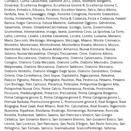
Curnasco
,
Curno Caluschese
,
Dalmine 2012
,
Desio
,
dilettanti Bergamo
,
Doverese
,
Eccellenza Bergamo
,
Eccellenza Girone B
,
Eccellenza Girone C
,
Endine
,
Entratico
,
Erbusco
,
Excelsior
,
Excelsior Vaiano
,
Falco
,
Falco Albino
,
Fanfulla
,
Fara
,
Fc Caravaggio
,
Filago
,
Fiorente Colognola
,
Fiorente Grassobbio
,
Fiorita
,
Fontanella
,
Foresto
,
Fornovo
,
Forza & Costanza
,
Forza e Costanza
,
Frassati
Ranica
,
Fulgor Canonica
,
Futura Madone
,
Galbiatese Oggiono
,
Gandinese
,
Gavarnese
,
Ghiaie
,
GhisalbeseCalcinatese
,
Gorlago
,
Gorle
,
Governolese
,
Grumellese
,
Interseriatese
,
Inzago
,
Issese
,
Juventina Covo
,
La Sportiva
,
La Torre
,
Lallio
,
Lemine
,
Levate
,
Libertas Casiratese
,
Locate
,
Loreto
,
Luisiana
,
Mariano
,
Mario Zanconti
,
Medolago
,
Melegnano
,
Mezzago
,
Misano
,
Monte Cremasco
,
Montello
,
Monterosso
,
Montodinese
,
Montorfano Rovato
,
Monvico
,
Mozzo
,
Nembrese
,
Nino Ronco
,
Nuova Atletic Almenno
,
Nuova Frontiera
,
Nuova
Selvino
,
Nuova Valcavallina
,
Olimpic Trezzanese
,
Ome
,
Oratorio Albino
,
Oratorio Boccaleone
,
Oratorio Brusaporto
,
Oratorio Calvenzano
,
Oratorio
Cologno
,
Oratorio Costa Mezzate
,
Oratorio Leffe
,
Oratorio Maclodio
,
Oratorio
Malpensata
,
Oratorio Mozzanica
,
Oratorio Sabbioni
,
Oratorio Stezzano
,
Oratorio Verdello
,
Oratorio Villaggio Degli Sposi
,
Oratorio Zandobbio
,
Ordival
,
Oriens
,
Orsa Cortefranca
,
Osio Sopra
,
Ospitaletto
,
Pagazzanese
,
Paladina
,
Palazzo Pignano
,
Palosco
,
Pantigliate
,
Paullese
,
Pba
,
Pedrocca
,
Pessano
,
Pessano
Con Bornago
,
Pian Camuno
,
Pieranica
,
Poliscalve
,
Polisportiva Bergamo Alta
,
Polisportiva Nuova Orio
,
Ponte Calcio
,
Ponteranica
,
Pontida
,
Pontirolese
,
Pozzuolo
,
Pradalunghese
,
Presezzo
,
Prezzatese
,
Prima Categoria Bergamo
,
Prima Categoria girone D
,
Prima Categoria girone E
,
Prima Categoria girone L
,
Primula Barbata
,
Promozione girone C
,
Promozione girone E
,
Real Bolgare
,
Real
Borgogna
,
Real Casal
,
Real Milano
,
Real Pol. Calcinatese
,
Real Rovato
,
Rigamonti
Nuvolera
,
Ripaltese
,
Rivoltana
,
Rodengo
,
Romanengo
,
Romanese
,
Roncola
,
Rovetta
,
Rudianese
,
Sabbio
,
Saiano
,
San Francesco Virescit
,
San Giorgio
Cellatica
,
San Giovanni Bianco
,
San Giovanni Bienno
,
San Giovanni Bosco
,
San
Leone
,
San Lorenzo
,
San Pancrazio
,
San Paolo D'Argon
,
San Paolo Soncino
,
San
Pellegrino
,
San Tomaso
,
Sarnico
,
Scannabuese
,
ScanzoPedrengo
,
Sebinia
,