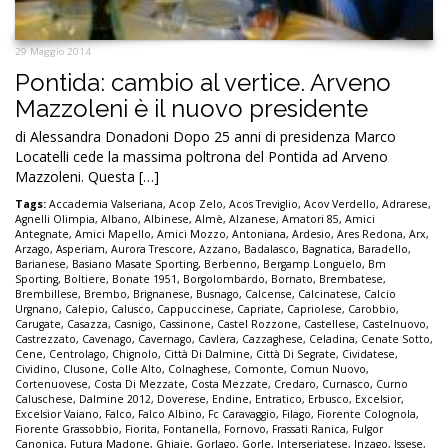
29 Maggio 2014
Pontida: cambio al vertice. Arveno
Mazzoleni è il nuovo presidente
di Alessandra Donadoni Dopo 25 anni di presidenza Marco
Locatelli cede la massima poltrona del Pontida ad Arveno
Mazzoleni. Questa […]
Tags:
Accademia Valseriana
,
Acop Zelo
,
Acos Treviglio
,
Acov Verdello
,
Adrarese
,
Agnelli Olimpia
,
Albano
,
Albinese
,
Almè
,
Alzanese
,
Amatori 85
,
Amici
Antegnate
,
Amici Mapello
,
Amici Mozzo
,
Antoniana
,
Ardesio
,
Ares Redona
,
Arx
,
Arzago
,
Asperiam
,
Aurora Trescore
,
Azzano
,
Badalasco
,
Bagnatica
,
Baradello
,
Barianese
,
Basiano Masate Sporting
,
Berbenno
,
Bergamp Longuelo
,
Bm
Sporting
,
Boltiere
,
Bonate 1951
,
Borgolombardo
,
Bornato
,
Brembatese
,
Brembillese
,
Brembo
,
Brignanese
,
Busnago
,
Calcense
,
Calcinatese
,
Calcio
Urgnano
,
Calepio
,
Calusco
,
Cappuccinese
,
Capriate
,
Capriolese
,
Carobbio
,
Carugate
,
Casazza
,
Casnigo
,
Cassinone
,
Castel Rozzone
,
Castellese
,
Castelnuovo
,
Castrezzato
,
Cavenago
,
Cavernago
,
Cavlera
,
Cazzaghese
,
Celadina
,
Cenate Sotto
,
Cene
,
Centrolago
,
Chignolo
,
Città Di Dalmine
,
Città Di Segrate
,
Cividatese
,
Cividino
,
Clusone
,
Colle Alto
,
Colnaghese
,
Comonte
,
Comun Nuovo
,
Cortenuovese
,
Costa Di Mezzate
,
Costa Mezzate
,
Credaro
,
Curnasco
,
Curno
Caluschese
,
Dalmine 2012
,
Doverese
,
Endine
,
Entratico
,
Erbusco
,
Excelsior
,
Excelsior Vaiano
,
Falco
,
Falco Albino
,
Fc Caravaggio
,
Filago
,
Fiorente Colognola
,
Fiorente Grassobbio
,
Fiorita
,
Fontanella
,
Fornovo
,
Frassati Ranica
,
Fulgor
Canonica
,
Futura Madone
,
Ghiaie
,
Gorlago
,
Gorle
,
Interseriatese
,
Inzago
,
Issese
,