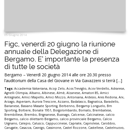
05 Giugno 2014
Figc, venerdì 20 giugno la riunione
annuale della Delegazione di
Bergamo. E’ importante la presenza
di tutte le società
Bergamo – Venerdì 20 giugno 2014 alle ore 20.30 presso
l’auditorium della Casa del Giovane in Via Gavazzeni si terrà […]
Tags:
Accademia Valseriana
,
Acop Zelo
,
Acos Treviglio
,
Acov Verdello
,
Adrarese
,
Agnelli Olimpia
,
Albano
,
Albinese
,
Almè
,
Alzanese
,
Amatori 85
,
Amici
Antegnate
,
Amici Mapello
,
Amici Mozzo
,
Antoniana
,
Ardesio
,
Ares Redona
,
Arx
,
Arzago
,
Asperiam
,
Aurora Trescore
,
Azzano
,
Badalasco
,
Bagnatica
,
Baradello
,
Barianese
,
Basiano Masate Sporting
,
Berbenno
,
Bergamp Longuelo
,
Bm
Sporting
,
Boltiere
,
Bonate 1951
,
Borgolombardo
,
Bornato
,
Brembatese
,
Brembillese
,
Brembo
,
Brignanese
,
Busnago
,
Calcense
,
Calcinatese
,
calcio
Bergamo
,
calcio dilettanti Bergamo
,
calcio provinciale Bergamo
,
Calcio
Urgnano
,
Calepio
,
Calusco
,
Cappuccinese
,
Capriate
,
Capriolese
,
Carobbio
,
Carugate
,
Casazza
,
Casnigo
,
Cassinone
,
Castel Rozzone
,
Castellese
,
Castelnuovo
,