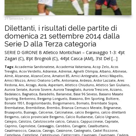
21 Settembre 2014
Dilettanti, i risultati delle partite di
domenica 21 settembre 2014 dalla
Serie D alla Terza categoria
SERIE D GIRONE B Atletico Montichiari – Caravaggio 1-3: 4’pt
Zagari (C), 8’pt Brognoli (C), 44’pt Casca (AM), 3’st Del […]
Tags:
Accademia Sandonatese
,
Accademia Valseriana
,
Acop Zelo
,
Acos
Treviglio
,
Acov Verdello
,
Adrarese
,
Adrense
,
Agnelli Olimpia
,
Albano
,
Albinese
,
Almè
,
Alzanese
,
AlzanoCene
,
Amatori 85
,
Amici Antegnate
,
Amici Mapello
,
Amici Mozzo
,
Amici Oratorio Leffe
,
Antoniana
,
Ardesio
,
Ardor Lazzate
,
Ares
Redona
,
Arx
,
Arzago
,
Asola
,
Asperiam
,
Atletico Chiuduno
,
Atletico San Giuliano
,
Aurora Seriate
,
Aurora Sovere
,
Aurora Travagliato
,
Aurora Trescore
,
Azzano
,
Badalasco
,
Bagnatica
,
Baradello
,
Barianese
,
Base 96 Seveso
,
Basiano Masate
Sporting
,
Berbenno
,
Bergamp Longuelo
,
Biassono
,
Bm Sporting
,
Boltiere
,
Bonate 1951
,
Borgolombardo
,
Borgomanero
,
Bornato
,
Brembate Sopra
,
Brembatese
,
Brembillese
,
Brembo
,
Brianza Cernusco Merate
,
Brignanese
,
Brusaporto
,
Busnago
,
Calcense
,
Calcinatese
,
calcio Bergamo
,
calcio dilettanti
Bergamo
,
calcio provinciale Bergamo
,
Calcio Rudianese
,
Calcio Urgnano
,
Calepio
,
Calolzio
,
Calolziocorte calcio
,
Calusco
,
Cappuccinese
,
Capriate
,
Caprino
,
Capriolese
,
Caravaggio
,
Carobbio
,
Carugate
,
Casalbuttano
,
Casalmaiocco
,
Casazza
,
Casnigo
,
Cassinone
,
Castegnato
,
Castel Rozzone
,
Castellana
,
Castellese
,
Castelnuovo
,
Castrezzato
,
Cavenago
,
Cavernago
,
Cavlera
,