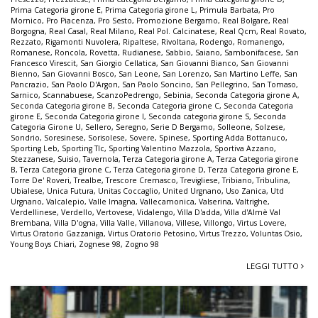
Prima Categoria girone E
,
Prima Categoria girone L
,
Primula Barbata
,
Pro
Mornico
,
Pro Piacenza
,
Pro Sesto
,
Promozione Bergamo
,
Real Bolgare
,
Real
Borgogna
,
Real Casal
,
Real Milano
,
Real Pol. Calcinatese
,
Real Qcm
,
Real Rovato
,
Rezzato
,
Rigamonti Nuvolera
,
Ripaltese
,
Rivoltana
,
Rodengo
,
Romanengo
,
Romanese
,
Roncola
,
Rovetta
,
Rudianese
,
Sabbio
,
Saiano
,
Sambonifacese
,
San
Francesco Virescit
,
San Giorgio Cellatica
,
San Giovanni Bianco
,
San Giovanni
Bienno
,
San Giovanni Bosco
,
San Leone
,
San Lorenzo
,
San Martino Leffe
,
San
Pancrazio
,
San Paolo D'Argon
,
San Paolo Soncino
,
San Pellegrino
,
San Tomaso
,
Sarnico
,
Scannabuese
,
ScanzoPedrengo
,
Sebinia
,
Seconda Categoria girone A
,
Seconda Categoria girone B
,
Seconda Categoria girone C
,
Seconda Categoria
girone E
,
Seconda Categoria girone I
,
Seconda categoria girone S
,
Seconda
Categoria Girone U
,
Sellero
,
Seregno
,
Serie D Bergamo
,
Solleone
,
Solzese
,
Sondrio
,
Soresinese
,
Sorisolese
,
Sovere
,
Spinese
,
Sporting Adda Bottanuco
,
Sporting Leb
,
Sporting Tlc
,
Sporting Valentino Mazzola
,
Sportiva Azzano
,
Stezzanese
,
Suisio
,
Tavernola
,
Terza Categoria girone A
,
Terza Categoria girone
B
,
Terza Categoria girone C
,
Terza Categoria girone D
,
Terza Categoria girone E
,
Torre De' Roveri
,
Trealbe
,
Trescore Cremasco
,
Trevigliese
,
Tribiano
,
Tribulina
,
Ubialese
,
Unica Futura
,
Unitas Coccaglio
,
United Urgnano
,
Uso Zanica
,
Utd
Urgnano
,
Valcalepio
,
Valle Imagna
,
Vallecamonica
,
Valserina
,
Valtrighe
,
Verdellinese
,
Verdello
,
Vertovese
,
Vidalengo
,
Villa D'adda
,
Villa d'Almè Val
Brembana
,
Villa D'ogna
,
Villa Valle
,
Villanova
,
Villese
,
Villongo
,
Virtus Lovere
,
Virtus Oratorio Gazzaniga
,
Virtus Oratorio Petosino
,
Virtus Trezzo
,
Voluntas Osio
,
Young Boys Chiari
,
Zognese 98
,
Zogno 98
LEGGI TUTTO