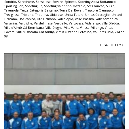
Sondrio
,
Soresinese
,
Sorisolese
,
Sovere
,
Spinese
,
Sporting Adda Bottanuco
,
Sporting Leb
,
Sporting Tlc
,
Sporting Valentino Mazzola
,
Stezzanese
,
Suisio
,
Tavernola
,
Terza Categoria Bergamo
,
Torre De' Roveri
,
Trescore Cremasco
,
Trevigliese
,
Tribiano
,
Tribulina
,
Ubialese
,
Unica Futura
,
Unitas Coccaglio
,
United
Urgnano
,
Uso Zanica
,
Utd Urgnano
,
Valcalepio
,
Valle Imagna
,
Vallecamonica
,
Valserina
,
Valtrighe
,
Verdellinese
,
Verdello
,
Vertovese
,
Vidalengo
,
Villa D'adda
,
Villa d'Almè Val Brembana
,
Villa D'ogna
,
Villa Valle
,
Villese
,
Villongo
,
Virtus
Lovere
,
Virtus Oratorio Gazzaniga
,
Virtus Oratorio Petosino
,
Voluntas Osio
,
Zogno
98
LEGGI TUTTO