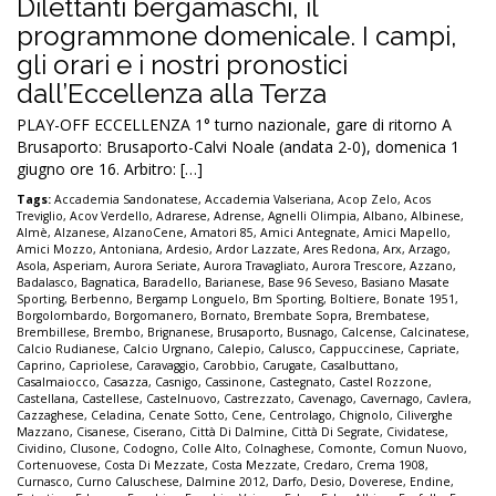
Dilettanti bergamaschi, il
programmone domenicale. I campi,
gli orari e i nostri pronostici
dall’Eccellenza alla Terza
PLAY-OFF ECCELLENZA 1° turno nazionale, gare di ritorno A
Brusaporto: Brusaporto-Calvi Noale (andata 2-0), domenica 1
giugno ore 16. Arbitro: […]
Tags:
Accademia Sandonatese
,
Accademia Valseriana
,
Acop Zelo
,
Acos
Treviglio
,
Acov Verdello
,
Adrarese
,
Adrense
,
Agnelli Olimpia
,
Albano
,
Albinese
,
Almè
,
Alzanese
,
AlzanoCene
,
Amatori 85
,
Amici Antegnate
,
Amici Mapello
,
Amici Mozzo
,
Antoniana
,
Ardesio
,
Ardor Lazzate
,
Ares Redona
,
Arx
,
Arzago
,
Asola
,
Asperiam
,
Aurora Seriate
,
Aurora Travagliato
,
Aurora Trescore
,
Azzano
,
Badalasco
,
Bagnatica
,
Baradello
,
Barianese
,
Base 96 Seveso
,
Basiano Masate
Sporting
,
Berbenno
,
Bergamp Longuelo
,
Bm Sporting
,
Boltiere
,
Bonate 1951
,
Borgolombardo
,
Borgomanero
,
Bornato
,
Brembate Sopra
,
Brembatese
,
Brembillese
,
Brembo
,
Brignanese
,
Brusaporto
,
Busnago
,
Calcense
,
Calcinatese
,
Calcio Rudianese
,
Calcio Urgnano
,
Calepio
,
Calusco
,
Cappuccinese
,
Capriate
,
Caprino
,
Capriolese
,
Caravaggio
,
Carobbio
,
Carugate
,
Casalbuttano
,
Casalmaiocco
,
Casazza
,
Casnigo
,
Cassinone
,
Castegnato
,
Castel Rozzone
,
Castellana
,
Castellese
,
Castelnuovo
,
Castrezzato
,
Cavenago
,
Cavernago
,
Cavlera
,
Cazzaghese
,
Celadina
,
Cenate Sotto
,
Cene
,
Centrolago
,
Chignolo
,
Ciliverghe
Mazzano
,
Cisanese
,
Ciserano
,
Città Di Dalmine
,
Città Di Segrate
,
Cividatese
,
Cividino
,
Clusone
,
Codogno
,
Colle Alto
,
Colnaghese
,
Comonte
,
Comun Nuovo
,
Cortenuovese
,
Costa Di Mezzate
,
Costa Mezzate
,
Credaro
,
Crema 1908
,
Curnasco
,
Curno Caluschese
,
Dalmine 2012
,
Darfo
,
Desio
,
Doverese
,
Endine
,