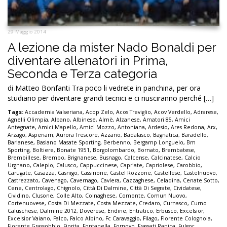
29 Maggio 2014
A lezione da mister Nado Bonaldi per
diventare allenatori in Prima,
Seconda e Terza categoria
di Matteo Bonfanti Tra poco li vedrete in panchina, per ora
studiano per diventare grandi tecnici e ci riusciranno perché […]
Tags:
Accademia Valseriana
,
Acop Zelo
,
Acos Treviglio
,
Acov Verdello
,
Adrarese
,
Agnelli Olimpia
,
Albano
,
Albinese
,
Almè
,
Alzanese
,
Amatori 85
,
Amici
Antegnate
,
Amici Mapello
,
Amici Mozzo
,
Antoniana
,
Ardesio
,
Ares Redona
,
Arx
,
Arzago
,
Asperiam
,
Aurora Trescore
,
Azzano
,
Badalasco
,
Bagnatica
,
Baradello
,
Barianese
,
Basiano Masate Sporting
,
Berbenno
,
Bergamp Longuelo
,
Bm
Sporting
,
Boltiere
,
Bonate 1951
,
Borgolombardo
,
Bornato
,
Brembatese
,
Brembillese
,
Brembo
,
Brignanese
,
Busnago
,
Calcense
,
Calcinatese
,
Calcio
Urgnano
,
Calepio
,
Calusco
,
Cappuccinese
,
Capriate
,
Capriolese
,
Carobbio
,
Carugate
,
Casazza
,
Casnigo
,
Cassinone
,
Castel Rozzone
,
Castellese
,
Castelnuovo
,
Castrezzato
,
Cavenago
,
Cavernago
,
Cavlera
,
Cazzaghese
,
Celadina
,
Cenate Sotto
,
Cene
,
Centrolago
,
Chignolo
,
Città Di Dalmine
,
Città Di Segrate
,
Cividatese
,
Cividino
,
Clusone
,
Colle Alto
,
Colnaghese
,
Comonte
,
Comun Nuovo
,
Cortenuovese
,
Costa Di Mezzate
,
Costa Mezzate
,
Credaro
,
Curnasco
,
Curno
Caluschese
,
Dalmine 2012
,
Doverese
,
Endine
,
Entratico
,
Erbusco
,
Excelsior
,
Excelsior Vaiano
,
Falco
,
Falco Albino
,
Fc Caravaggio
,
Filago
,
Fiorente Colognola
,
Fiorente Grassobbio
,
Fiorita
,
Fontanella
,
Fornovo
,
Frassati Ranica
,
Fulgor