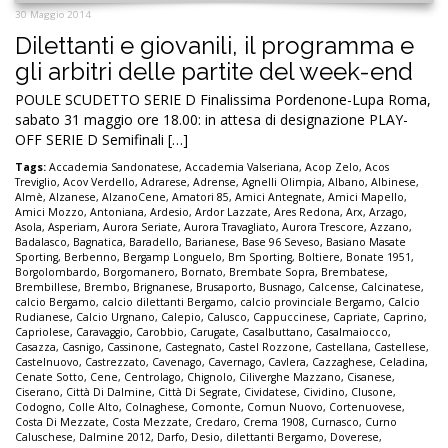
30 Maggio 2014
Dilettanti e giovanili, il programma e
gli arbitri delle partite del week-end
POULE SCUDETTO SERIE D Finalissima Pordenone-Lupa Roma,
sabato 31 maggio ore 18.00: in attesa di designazione PLAY-
OFF SERIE D Semifinali […]
Tags:
Accademia Sandonatese
,
Accademia Valseriana
,
Acop Zelo
,
Acos
Treviglio
,
Acov Verdello
,
Adrarese
,
Adrense
,
Agnelli Olimpia
,
Albano
,
Albinese
,
Almè
,
Alzanese
,
AlzanoCene
,
Amatori 85
,
Amici Antegnate
,
Amici Mapello
,
Amici Mozzo
,
Antoniana
,
Ardesio
,
Ardor Lazzate
,
Ares Redona
,
Arx
,
Arzago
,
Asola
,
Asperiam
,
Aurora Seriate
,
Aurora Travagliato
,
Aurora Trescore
,
Azzano
,
Badalasco
,
Bagnatica
,
Baradello
,
Barianese
,
Base 96 Seveso
,
Basiano Masate
Sporting
,
Berbenno
,
Bergamp Longuelo
,
Bm Sporting
,
Boltiere
,
Bonate 1951
,
Borgolombardo
,
Borgomanero
,
Bornato
,
Brembate Sopra
,
Brembatese
,
Brembillese
,
Brembo
,
Brignanese
,
Brusaporto
,
Busnago
,
Calcense
,
Calcinatese
,
calcio Bergamo
,
calcio dilettanti Bergamo
,
calcio provinciale Bergamo
,
Calcio
Rudianese
,
Calcio Urgnano
,
Calepio
,
Calusco
,
Cappuccinese
,
Capriate
,
Caprino
,
Capriolese
,
Caravaggio
,
Carobbio
,
Carugate
,
Casalbuttano
,
Casalmaiocco
,
Casazza
,
Casnigo
,
Cassinone
,
Castegnato
,
Castel Rozzone
,
Castellana
,
Castellese
,
Castelnuovo
,
Castrezzato
,
Cavenago
,
Cavernago
,
Cavlera
,
Cazzaghese
,
Celadina
,
Cenate Sotto
,
Cene
,
Centrolago
,
Chignolo
,
Ciliverghe Mazzano
,
Cisanese
,
Ciserano
,
Città Di Dalmine
,
Città Di Segrate
,
Cividatese
,
Cividino
,
Clusone
,
Codogno
,
Colle Alto
,
Colnaghese
,
Comonte
,
Comun Nuovo
,
Cortenuovese
,
Costa Di Mezzate
,
Costa Mezzate
,
Credaro
,
Crema 1908
,
Curnasco
,
Curno
Caluschese
,
Dalmine 2012
,
Darfo
,
Desio
,
dilettanti Bergamo
,
Doverese
,