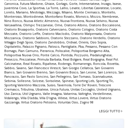
Canonica
,
Futura Madone
,
Ghiaie
,
Gorlago
,
Gorle
,
Interseriatese
,
Inzago
,
Issese
,
Juventina Covo
,
La Sportiva
,
La Torre
,
Lallio
,
Levate
,
Libertas Casiratese
,
Locate
,
Loreto
,
Mariano
,
Medolago
,
Mezzago
,
Misano
,
Monte Cremasco
,
Montello
,
Monterosso
,
Montodinese
,
Montorfano Rovato
,
Monvico
,
Mozzo
,
Nembrese
,
Nino Ronco
,
Nuova Atletic Almenno
,
Nuova Frontiera
,
Nuova Selvino
,
Nuova
Valcavallina
,
Olimpic Trezzanese
,
Ome
,
Oratorio Albino
,
Oratorio Boccaleone
,
Oratorio Brusaporto
,
Oratorio Calvenzano
,
Oratorio Cologno
,
Oratorio Costa
Mezzate
,
Oratorio Leffe
,
Oratorio Maclodio
,
Oratorio Malpensata
,
Oratorio
Mozzanica
,
Oratorio Sabbioni
,
Oratorio Stezzano
,
Oratorio Verdello
,
Oratorio
Villaggio Degli Sposi
,
Oratorio Zandobbio
,
Ordival
,
Oriens
,
Osio Sopra
,
Ospitaletto
,
Palazzo Pignano
,
Palosco
,
Pantigliate
,
Pba
,
Pessano
,
Pessano Con
Bornago
,
Pian Camuno
,
Pieranica
,
Poliscalve
,
Polisportiva Bergamo Alta
,
Polisportiva Nuova Orio
,
Ponte Calcio
,
Pontida
,
Pozzuolo
,
Pradalunghese
,
Presezzo
,
Prezzatese
,
Primula Barbata
,
Real Bolgare
,
Real Borgogna
,
Real Pol.
Calcinatese
,
Real Rovato
,
Ripaltese
,
Rodengo
,
Romanengo
,
Roncola
,
Rovetta
,
Sabbio
,
Saiano
,
San Francesco Virescit
,
San Giorgio Cellatica
,
San Giovanni
Bianco
,
San Giovanni Bienno
,
San Giovanni Bosco
,
San Leone
,
San Lorenzo
,
San
Pancrazio
,
San Paolo Soncino
,
San Pellegrino
,
San Tomaso
,
Scannabuese
,
Sebinia
,
Solleone
,
Solzese
,
Sorisolese
,
Spinese
,
Sporting Leb
,
Sporting Tlc
,
Sporting Valentino Mazzola
,
Suisio
,
Tavernola
,
Torre De' Roveri
,
Trescore
Cremasco
,
Tribulina
,
Ubialese
,
Unica Futura
,
Unitas Coccaglio
,
United Urgnano
,
Uso Zanica
,
Utd Urgnano
,
Valle Imagna
,
Valserina
,
Valtrighe
,
Verdellinese
,
Vidalengo
,
Villa D'adda
,
Villa D'ogna
,
Villese
,
Virtus Lovere
,
Virtus Oratorio
Gazzaniga
,
Virtus Oratorio Petosino
,
Voluntas Osio
,
Zogno 98
LEGGI TUTTO