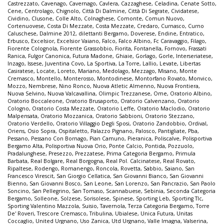
Castrezzato
,
Cavenago
,
Cavernago
,
Cavlera
,
Cazzaghese
,
Celadina
,
Cenate Sotto
,
Cene
,
Centrolago
,
Chignolo
,
Città Di Dalmine
,
Città Di Segrate
,
Cividatese
,
Cividino
,
Clusone
,
Colle Alto
,
Colnaghese
,
Comonte
,
Comun Nuovo
,
Cortenuovese
,
Costa Di Mezzate
,
Costa Mezzate
,
Credaro
,
Curnasco
,
Curno
Caluschese
,
Dalmine 2012
,
dilettanti Bergamo
,
Doverese
,
Endine
,
Entratico
,
Erbusco
,
Excelsior
,
Excelsior Vaiano
,
Falco
,
Falco Albino
,
Fc Caravaggio
,
Filago
,
Fiorente Colognola
,
Fiorente Grassobbio
,
Fiorita
,
Fontanella
,
Fornovo
,
Frassati
Ranica
,
Fulgor Canonica
,
Futura Madone
,
Ghiaie
,
Gorlago
,
Gorle
,
Interseriatese
,
Inzago
,
Issese
,
Juventina Covo
,
La Sportiva
,
La Torre
,
Lallio
,
Levate
,
Libertas
Casiratese
,
Locate
,
Loreto
,
Mariano
,
Medolago
,
Mezzago
,
Misano
,
Monte
Cremasco
,
Montello
,
Monterosso
,
Montodinese
,
Montorfano Rovato
,
Monvico
,
Mozzo
,
Nembrese
,
Nino Ronco
,
Nuova Atletic Almenno
,
Nuova Frontiera
,
Nuova Selvino
,
Nuova Valcavallina
,
Olimpic Trezzanese
,
Ome
,
Oratorio Albino
,
Oratorio Boccaleone
,
Oratorio Brusaporto
,
Oratorio Calvenzano
,
Oratorio
Cologno
,
Oratorio Costa Mezzate
,
Oratorio Leffe
,
Oratorio Maclodio
,
Oratorio
Malpensata
,
Oratorio Mozzanica
,
Oratorio Sabbioni
,
Oratorio Stezzano
,
Oratorio Verdello
,
Oratorio Villaggio Degli Sposi
,
Oratorio Zandobbio
,
Ordival
,
Oriens
,
Osio Sopra
,
Ospitaletto
,
Palazzo Pignano
,
Palosco
,
Pantigliate
,
Pba
,
Pessano
,
Pessano Con Bornago
,
Pian Camuno
,
Pieranica
,
Poliscalve
,
Polisportiva
Bergamo Alta
,
Polisportiva Nuova Orio
,
Ponte Calcio
,
Pontida
,
Pozzuolo
,
Pradalunghese
,
Presezzo
,
Prezzatese
,
Prima Categoria Bergamo
,
Primula
Barbata
,
Real Bolgare
,
Real Borgogna
,
Real Pol. Calcinatese
,
Real Rovato
,
Ripaltese
,
Rodengo
,
Romanengo
,
Roncola
,
Rovetta
,
Sabbio
,
Saiano
,
San
Francesco Virescit
,
San Giorgio Cellatica
,
San Giovanni Bianco
,
San Giovanni
Bienno
,
San Giovanni Bosco
,
San Leone
,
San Lorenzo
,
San Pancrazio
,
San Paolo
Soncino
,
San Pellegrino
,
San Tomaso
,
Scannabuese
,
Sebinia
,
Seconda Categoria
Bergamo
,
Solleone
,
Solzese
,
Sorisolese
,
Spinese
,
Sporting Leb
,
Sporting Tlc
,
Sporting Valentino Mazzola
,
Suisio
,
Tavernola
,
Terza Categoria Bergamo
,
Torre
De' Roveri
,
Trescore Cremasco
,
Tribulina
,
Ubialese
,
Unica Futura
,
Unitas
Coccaglio
,
United Urgnano
,
Uso Zanica
,
Utd Urgnano
,
Valle Imagna
,
Valserina
,