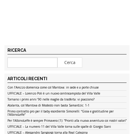
RICERCA
ARTICOLI RECENTI
Con l’Arezzo domenica come col Mantova: in sede e a porte chiuse
UFFICIALE – Lorenzo Poli è un nuovo centrocampista del Villa Valle
Tornano i primi anni ’90 nelle maglie da trasferta: vi piacciono?
Atalanta, col Mantova di Modesto non basta Samardzic: 1-1
Primo contratto pro per il baby esordiente Simonelli: “Gioia e gratitudine per
l’AlbinoLeffe”
Per l’AlbinoLeffe è sempre Primavera (1): “Pronti alla nuova avventura coi nostri valori”
UFFICIALE – La numero 11 del Villa Valle torna sulle spalle di Giorgio Siani
UFFICIALE – Alessandro Sangiorgi torna alla Real Calepina