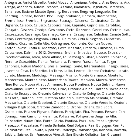
Antegnate
,
Amici Mapello
,
Amici Mozzo
,
Antoniana
,
Ardesio
,
Ares Redona
,
Arx
,
Arzago
,
Asperiam
,
Aurora Trescore
,
Azzano
,
Badalasco
,
Bagnatica
,
Baradello
,
Barianese
,
Basiano Masate Sporting
,
Berbenno
,
Bergamp Longuelo
,
Bm
Sporting
,
Boltiere
,
Bonate 1951
,
Borgolombardo
,
Bornato
,
Brembatese
,
Brembillese
,
Brembo
,
Brignanese
,
Busnago
,
Calcense
,
Calcinatese
,
Calcio
Urgnano
,
Calepio
,
Calusco
,
Cappuccinese
,
Capriate
,
Capriolese
,
Carobbio
,
Carugate
,
Casazza
,
Casnigo
,
Cassinone
,
Castel Rozzone
,
Castellese
,
Castelnuovo
,
Castrezzato
,
Cavenago
,
Cavernago
,
Cavlera
,
Cazzaghese
,
Celadina
,
Cenate Sotto
,
Cene
,
Centrolago
,
Chignolo
,
Città Di Dalmine
,
Città Di Segrate
,
Cividatese
,
Cividino
,
Clusone
,
Colle Alto
,
Colnaghese
,
Comonte
,
Comun Nuovo
,
Cortenuovese
,
Costa Di Mezzate
,
Costa Mezzate
,
Credaro
,
Curnasco
,
Curno
Caluschese
,
Dalmine 2012
,
Doverese
,
Endine
,
Entratico
,
Erbusco
,
Excelsior
,
Excelsior Vaiano
,
Falco
,
Falco Albino
,
Fc Caravaggio
,
Filago
,
Fiorente Colognola
,
Fiorente Grassobbio
,
Fiorita
,
Fontanella
,
Fornovo
,
Frassati Ranica
,
Fulgor
Canonica
,
Futura Madone
,
Ghiaie
,
Gorlago
,
Gorle
,
Interseriatese
,
Inzago
,
Issese
,
Juventina Covo
,
La Sportiva
,
La Torre
,
Lallio
,
Levate
,
Libertas Casiratese
,
Locate
,
Loreto
,
Mariano
,
Medolago
,
Mezzago
,
Misano
,
Monte Cremasco
,
Montello
,
Monterosso
,
Montodinese
,
Montorfano Rovato
,
Monvico
,
Mozzo
,
Nembrese
,
Nino Ronco
,
Nuova Atletic Almenno
,
Nuova Frontiera
,
Nuova Selvino
,
Nuova
Valcavallina
,
Olimpic Trezzanese
,
Ome
,
Oratorio Albino
,
Oratorio Boccaleone
,
Oratorio Brusaporto
,
Oratorio Calvenzano
,
Oratorio Cologno
,
Oratorio Costa
Mezzate
,
Oratorio Leffe
,
Oratorio Maclodio
,
Oratorio Malpensata
,
Oratorio
Mozzanica
,
Oratorio Sabbioni
,
Oratorio Stezzano
,
Oratorio Verdello
,
Oratorio
Villaggio Degli Sposi
,
Oratorio Zandobbio
,
Ordival
,
Oriens
,
Osio Sopra
,
Ospitaletto
,
Palazzo Pignano
,
Palosco
,
Pantigliate
,
Pba
,
Pessano
,
Pessano Con
Bornago
,
Pian Camuno
,
Pieranica
,
Poliscalve
,
Polisportiva Bergamo Alta
,
Polisportiva Nuova Orio
,
Ponte Calcio
,
Pontida
,
Pozzuolo
,
Pradalunghese
,
Presezzo
,
Prezzatese
,
Primula Barbata
,
Real Bolgare
,
Real Borgogna
,
Real Pol.
Calcinatese
,
Real Rovato
,
Ripaltese
,
Rodengo
,
Romanengo
,
Roncola
,
Rovetta
,
Sabbio
,
Saiano
,
San Francesco Virescit
,
San Giorgio Cellatica
,
San Giovanni