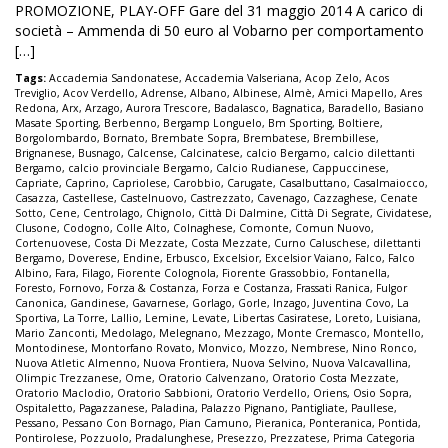
PROMOZIONE, PLAY-OFF Gare del 31 maggio 2014 A carico di
società – Ammenda di 50 euro al Vobarno per comportamento
[…]
Tags:
Accademia Sandonatese
,
Accademia Valseriana
,
Acop Zelo
,
Acos
Treviglio
,
Acov Verdello
,
Adrense
,
Albano
,
Albinese
,
Almè
,
Amici Mapello
,
Ares
Redona
,
Arx
,
Arzago
,
Aurora Trescore
,
Badalasco
,
Bagnatica
,
Baradello
,
Basiano
Masate Sporting
,
Berbenno
,
Bergamp Longuelo
,
Bm Sporting
,
Boltiere
,
Borgolombardo
,
Bornato
,
Brembate Sopra
,
Brembatese
,
Brembillese
,
Brignanese
,
Busnago
,
Calcense
,
Calcinatese
,
calcio Bergamo
,
calcio dilettanti
Bergamo
,
calcio provinciale Bergamo
,
Calcio Rudianese
,
Cappuccinese
,
Capriate
,
Caprino
,
Capriolese
,
Carobbio
,
Carugate
,
Casalbuttano
,
Casalmaiocco
,
Casazza
,
Castellese
,
Castelnuovo
,
Castrezzato
,
Cavenago
,
Cazzaghese
,
Cenate
Sotto
,
Cene
,
Centrolago
,
Chignolo
,
Città Di Dalmine
,
Città Di Segrate
,
Cividatese
,
Clusone
,
Codogno
,
Colle Alto
,
Colnaghese
,
Comonte
,
Comun Nuovo
,
Cortenuovese
,
Costa Di Mezzate
,
Costa Mezzate
,
Curno Caluschese
,
dilettanti
Bergamo
,
Doverese
,
Endine
,
Erbusco
,
Excelsior
,
Excelsior Vaiano
,
Falco
,
Falco
Albino
,
Fara
,
Filago
,
Fiorente Colognola
,
Fiorente Grassobbio
,
Fontanella
,
Foresto
,
Fornovo
,
Forza & Costanza
,
Forza e Costanza
,
Frassati Ranica
,
Fulgor
Canonica
,
Gandinese
,
Gavarnese
,
Gorlago
,
Gorle
,
Inzago
,
Juventina Covo
,
La
Sportiva
,
La Torre
,
Lallio
,
Lemine
,
Levate
,
Libertas Casiratese
,
Loreto
,
Luisiana
,
Mario Zanconti
,
Medolago
,
Melegnano
,
Mezzago
,
Monte Cremasco
,
Montello
,
Montodinese
,
Montorfano Rovato
,
Monvico
,
Mozzo
,
Nembrese
,
Nino Ronco
,
Nuova Atletic Almenno
,
Nuova Frontiera
,
Nuova Selvino
,
Nuova Valcavallina
,
Olimpic Trezzanese
,
Ome
,
Oratorio Calvenzano
,
Oratorio Costa Mezzate
,
Oratorio Maclodio
,
Oratorio Sabbioni
,
Oratorio Verdello
,
Oriens
,
Osio Sopra
,
Ospitaletto
,
Pagazzanese
,
Paladina
,
Palazzo Pignano
,
Pantigliate
,
Paullese
,
Pessano
,
Pessano Con Bornago
,
Pian Camuno
,
Pieranica
,
Ponteranica
,
Pontida
,
Pontirolese
,
Pozzuolo
,
Pradalunghese
,
Presezzo
,
Prezzatese
,
Prima Categoria