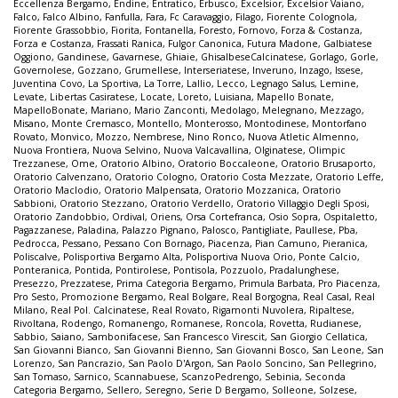
Eccellenza Bergamo
,
Endine
,
Entratico
,
Erbusco
,
Excelsior
,
Excelsior Vaiano
,
Falco
,
Falco Albino
,
Fanfulla
,
Fara
,
Fc Caravaggio
,
Filago
,
Fiorente Colognola
,
Fiorente Grassobbio
,
Fiorita
,
Fontanella
,
Foresto
,
Fornovo
,
Forza & Costanza
,
Forza e Costanza
,
Frassati Ranica
,
Fulgor Canonica
,
Futura Madone
,
Galbiatese
Oggiono
,
Gandinese
,
Gavarnese
,
Ghiaie
,
GhisalbeseCalcinatese
,
Gorlago
,
Gorle
,
Governolese
,
Gozzano
,
Grumellese
,
Interseriatese
,
Inveruno
,
Inzago
,
Issese
,
Juventina Covo
,
La Sportiva
,
La Torre
,
Lallio
,
Lecco
,
Legnago Salus
,
Lemine
,
Levate
,
Libertas Casiratese
,
Locate
,
Loreto
,
Luisiana
,
Mapello Bonate
,
MapelloBonate
,
Mariano
,
Mario Zanconti
,
Medolago
,
Melegnano
,
Mezzago
,
Misano
,
Monte Cremasco
,
Montello
,
Monterosso
,
Montodinese
,
Montorfano
Rovato
,
Monvico
,
Mozzo
,
Nembrese
,
Nino Ronco
,
Nuova Atletic Almenno
,
Nuova Frontiera
,
Nuova Selvino
,
Nuova Valcavallina
,
Olginatese
,
Olimpic
Trezzanese
,
Ome
,
Oratorio Albino
,
Oratorio Boccaleone
,
Oratorio Brusaporto
,
Oratorio Calvenzano
,
Oratorio Cologno
,
Oratorio Costa Mezzate
,
Oratorio Leffe
,
Oratorio Maclodio
,
Oratorio Malpensata
,
Oratorio Mozzanica
,
Oratorio
Sabbioni
,
Oratorio Stezzano
,
Oratorio Verdello
,
Oratorio Villaggio Degli Sposi
,
Oratorio Zandobbio
,
Ordival
,
Oriens
,
Orsa Cortefranca
,
Osio Sopra
,
Ospitaletto
,
Pagazzanese
,
Paladina
,
Palazzo Pignano
,
Palosco
,
Pantigliate
,
Paullese
,
Pba
,
Pedrocca
,
Pessano
,
Pessano Con Bornago
,
Piacenza
,
Pian Camuno
,
Pieranica
,
Poliscalve
,
Polisportiva Bergamo Alta
,
Polisportiva Nuova Orio
,
Ponte Calcio
,
Ponteranica
,
Pontida
,
Pontirolese
,
Pontisola
,
Pozzuolo
,
Pradalunghese
,
Presezzo
,
Prezzatese
,
Prima Categoria Bergamo
,
Primula Barbata
,
Pro Piacenza
,
Pro Sesto
,
Promozione Bergamo
,
Real Bolgare
,
Real Borgogna
,
Real Casal
,
Real
Milano
,
Real Pol. Calcinatese
,
Real Rovato
,
Rigamonti Nuvolera
,
Ripaltese
,
Rivoltana
,
Rodengo
,
Romanengo
,
Romanese
,
Roncola
,
Rovetta
,
Rudianese
,
Sabbio
,
Saiano
,
Sambonifacese
,
San Francesco Virescit
,
San Giorgio Cellatica
,
San Giovanni Bianco
,
San Giovanni Bienno
,
San Giovanni Bosco
,
San Leone
,
San
Lorenzo
,
San Pancrazio
,
San Paolo D'Argon
,
San Paolo Soncino
,
San Pellegrino
,
San Tomaso
,
Sarnico
,
Scannabuese
,
ScanzoPedrengo
,
Sebinia
,
Seconda
Categoria Bergamo
,
Sellero
,
Seregno
,
Serie D Bergamo
,
Solleone
,
Solzese
,