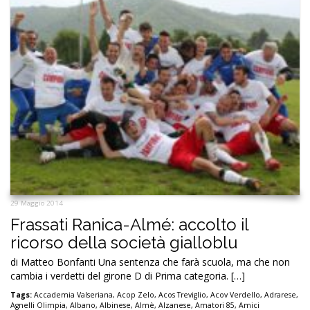
29 Maggio 2014
Frassati Ranica-Almé: accolto il
ricorso della società gialloblu
di Matteo Bonfanti Una sentenza che farà scuola, ma che non
cambia i verdetti del girone D di Prima categoria. […]
Tags:
Accademia Valseriana
,
Acop Zelo
,
Acos Treviglio
,
Acov Verdello
,
Adrarese
,
Agnelli Olimpia
,
Albano
,
Albinese
,
Almè
,
Alzanese
,
Amatori 85
,
Amici