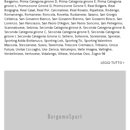
Bergamo
,
Prima Categoria girone D
,
Prima Categoria girone E
,
Prima Categoria
girone L
,
Promozione Girone D
,
Promozione Girone F
,
Real Bolgare
,
Real
Borgogna
,
Real Casal
,
Real Pol. Calcinatese
,
Real Rovato
,
Ripaltese
,
Rodengo
,
Romanengo
,
Romanese
,
Roncola
,
Rovetta
,
Rudianese
,
Saiano
,
San Giorgio
Cellatica
,
San Giovanni Bianco
,
San Giovanni Bienno
,
San Giovanni Bosco
,
San
Lorenzo
,
San Pancrazio
,
San Paolo D'Argon
,
San Paolo Soncino
,
San Pellegrino
,
Scannabuese
,
Sebinia
,
Seconda Categoria girone A
,
Seconda Categoria girone B
,
Seconda Categoria girone C
,
Seconda Categoria girone E
,
Seconda Categoria
girone I
,
Seconda Categoria Girone U
,
Sellero
,
Solleone
,
Soresinese
,
Spinese
,
Sporting Adda Bottanuco
,
Sporting Leb
,
Sporting Tlc
,
Sporting Valentino
Mazzola
,
Stezzanese
,
Suisio
,
Tavernola
,
Trescore Cremasco
,
Tribiano
,
Unica
Futura
,
Unitas Coccaglio
,
Uso Zanica
,
Valcalepio
,
Valle Imagna
,
Valtrighe
,
Verdellinese
,
Vertovese
,
Vidalengo
,
Villese
,
Voluntas Osio
,
Zogno 98
LEGGI TUTTO