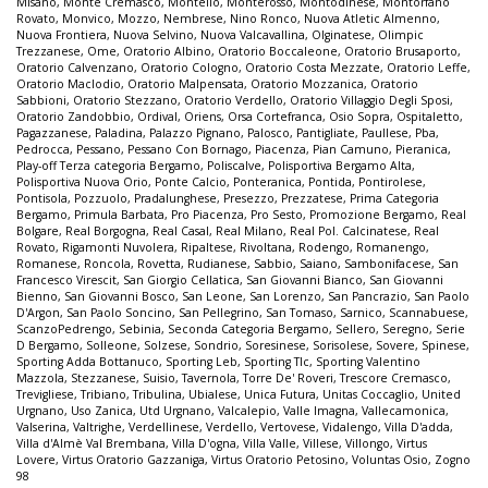
Misano
,
Monte Cremasco
,
Montello
,
Monterosso
,
Montodinese
,
Montorfano
Rovato
,
Monvico
,
Mozzo
,
Nembrese
,
Nino Ronco
,
Nuova Atletic Almenno
,
Nuova Frontiera
,
Nuova Selvino
,
Nuova Valcavallina
,
Olginatese
,
Olimpic
Trezzanese
,
Ome
,
Oratorio Albino
,
Oratorio Boccaleone
,
Oratorio Brusaporto
,
Oratorio Calvenzano
,
Oratorio Cologno
,
Oratorio Costa Mezzate
,
Oratorio Leffe
,
Oratorio Maclodio
,
Oratorio Malpensata
,
Oratorio Mozzanica
,
Oratorio
Sabbioni
,
Oratorio Stezzano
,
Oratorio Verdello
,
Oratorio Villaggio Degli Sposi
,
Oratorio Zandobbio
,
Ordival
,
Oriens
,
Orsa Cortefranca
,
Osio Sopra
,
Ospitaletto
,
Pagazzanese
,
Paladina
,
Palazzo Pignano
,
Palosco
,
Pantigliate
,
Paullese
,
Pba
,
Pedrocca
,
Pessano
,
Pessano Con Bornago
,
Piacenza
,
Pian Camuno
,
Pieranica
,
Play-off Terza categoria Bergamo
,
Poliscalve
,
Polisportiva Bergamo Alta
,
Polisportiva Nuova Orio
,
Ponte Calcio
,
Ponteranica
,
Pontida
,
Pontirolese
,
Pontisola
,
Pozzuolo
,
Pradalunghese
,
Presezzo
,
Prezzatese
,
Prima Categoria
Bergamo
,
Primula Barbata
,
Pro Piacenza
,
Pro Sesto
,
Promozione Bergamo
,
Real
Bolgare
,
Real Borgogna
,
Real Casal
,
Real Milano
,
Real Pol. Calcinatese
,
Real
Rovato
,
Rigamonti Nuvolera
,
Ripaltese
,
Rivoltana
,
Rodengo
,
Romanengo
,
Romanese
,
Roncola
,
Rovetta
,
Rudianese
,
Sabbio
,
Saiano
,
Sambonifacese
,
San
Francesco Virescit
,
San Giorgio Cellatica
,
San Giovanni Bianco
,
San Giovanni
Bienno
,
San Giovanni Bosco
,
San Leone
,
San Lorenzo
,
San Pancrazio
,
San Paolo
D'Argon
,
San Paolo Soncino
,
San Pellegrino
,
San Tomaso
,
Sarnico
,
Scannabuese
,
ScanzoPedrengo
,
Sebinia
,
Seconda Categoria Bergamo
,
Sellero
,
Seregno
,
Serie
D Bergamo
,
Solleone
,
Solzese
,
Sondrio
,
Soresinese
,
Sorisolese
,
Sovere
,
Spinese
,
Sporting Adda Bottanuco
,
Sporting Leb
,
Sporting Tlc
,
Sporting Valentino
Mazzola
,
Stezzanese
,
Suisio
,
Tavernola
,
Torre De' Roveri
,
Trescore Cremasco
,
Trevigliese
,
Tribiano
,
Tribulina
,
Ubialese
,
Unica Futura
,
Unitas Coccaglio
,
United
Urgnano
,
Uso Zanica
,
Utd Urgnano
,
Valcalepio
,
Valle Imagna
,
Vallecamonica
,
Valserina
,
Valtrighe
,
Verdellinese
,
Verdello
,
Vertovese
,
Vidalengo
,
Villa D'adda
,
Villa d'Almè Val Brembana
,
Villa D'ogna
,
Villa Valle
,
Villese
,
Villongo
,
Virtus
Lovere
,
Virtus Oratorio Gazzaniga
,
Virtus Oratorio Petosino
,
Voluntas Osio
,
Zogno
98