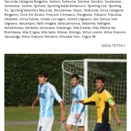
Seconda Categoria Bergamo
,
Sellero
,
Solleone
,
Solzese
,
Sondrio
,
Soresinese
,
Sorisolese
,
Sovere
,
Spinese
,
Sporting Adda Bottanuco
,
Sporting Leb
,
Sporting
Tlc
,
Sporting Valentino Mazzola
,
Stezzanese
,
Suisio
,
Tavernola
,
Terza Categoria
Bergamo
,
Torre De' Roveri
,
Trescore Cremasco
,
Trevigliese
,
Tribiano
,
Tribulina
,
Ubialese
,
Unica Futura
,
Unitas Coccaglio
,
United Urgnano
,
Uso Zanica
,
Utd
Urgnano
,
Valcalepio
,
Valle Imagna
,
Vallecamonica
,
Valserina
,
Valtrighe
,
Verdellinese
,
Verdello
,
Vertovese
,
Vidalengo
,
Villa D'adda
,
Villa d'Almè Val
Brembana
,
Villa D'ogna
,
Villa Valle
,
Villese
,
Villongo
,
Virtus Lovere
,
Virtus Oratorio
Gazzaniga
,
Virtus Oratorio Petosino
,
Voluntas Osio
,
Zogno 98
LEGGI TUTTO