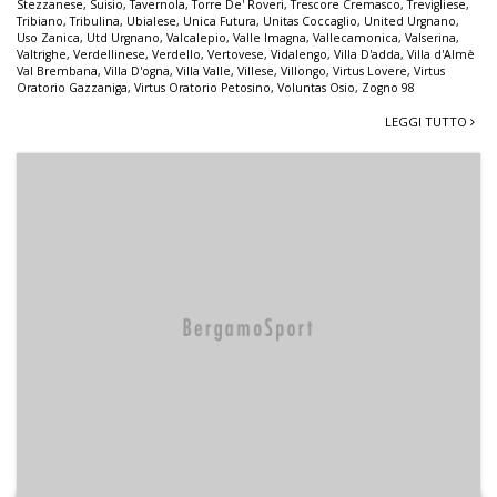
Stezzanese
,
Suisio
,
Tavernola
,
Torre De' Roveri
,
Trescore Cremasco
,
Trevigliese
,
Tribiano
,
Tribulina
,
Ubialese
,
Unica Futura
,
Unitas Coccaglio
,
United Urgnano
,
Uso Zanica
,
Utd Urgnano
,
Valcalepio
,
Valle Imagna
,
Vallecamonica
,
Valserina
,
Valtrighe
,
Verdellinese
,
Verdello
,
Vertovese
,
Vidalengo
,
Villa D'adda
,
Villa d'Almè
Val Brembana
,
Villa D'ogna
,
Villa Valle
,
Villese
,
Villongo
,
Virtus Lovere
,
Virtus
Oratorio Gazzaniga
,
Virtus Oratorio Petosino
,
Voluntas Osio
,
Zogno 98
LEGGI TUTTO