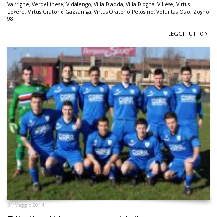
Valtrighe
,
Verdellinese
,
Vidalengo
,
Villa D'adda
,
Villa D'ogna
,
Villese
,
Virtus
Lovere
,
Virtus Oratorio Gazzaniga
,
Virtus Oratorio Petosino
,
Voluntas Osio
,
Zogno
98
LEGGI TUTTO
31 Maggio 2014