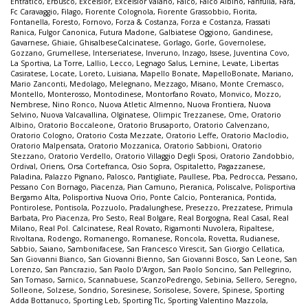
Entratico
,
Erbusco
,
Excelsior
,
Excelsior Vaiano
,
Falco
,
Falco Albino
,
Fanfulla
,
Fara
,
Fc Caravaggio
,
Filago
,
Fiorente Colognola
,
Fiorente Grassobbio
,
Fiorita
,
Fontanella
,
Foresto
,
Fornovo
,
Forza & Costanza
,
Forza e Costanza
,
Frassati
Ranica
,
Fulgor Canonica
,
Futura Madone
,
Galbiatese Oggiono
,
Gandinese
,
Gavarnese
,
Ghiaie
,
GhisalbeseCalcinatese
,
Gorlago
,
Gorle
,
Governolese
,
Gozzano
,
Grumellese
,
Interseriatese
,
Inveruno
,
Inzago
,
Issese
,
Juventina Covo
,
La Sportiva
,
La Torre
,
Lallio
,
Lecco
,
Legnago Salus
,
Lemine
,
Levate
,
Libertas
Casiratese
,
Locate
,
Loreto
,
Luisiana
,
Mapello Bonate
,
MapelloBonate
,
Mariano
,
Mario Zanconti
,
Medolago
,
Melegnano
,
Mezzago
,
Misano
,
Monte Cremasco
,
Montello
,
Monterosso
,
Montodinese
,
Montorfano Rovato
,
Monvico
,
Mozzo
,
Nembrese
,
Nino Ronco
,
Nuova Atletic Almenno
,
Nuova Frontiera
,
Nuova
Selvino
,
Nuova Valcavallina
,
Olginatese
,
Olimpic Trezzanese
,
Ome
,
Oratorio
Albino
,
Oratorio Boccaleone
,
Oratorio Brusaporto
,
Oratorio Calvenzano
,
Oratorio Cologno
,
Oratorio Costa Mezzate
,
Oratorio Leffe
,
Oratorio Maclodio
,
Oratorio Malpensata
,
Oratorio Mozzanica
,
Oratorio Sabbioni
,
Oratorio
Stezzano
,
Oratorio Verdello
,
Oratorio Villaggio Degli Sposi
,
Oratorio Zandobbio
,
Ordival
,
Oriens
,
Orsa Cortefranca
,
Osio Sopra
,
Ospitaletto
,
Pagazzanese
,
Paladina
,
Palazzo Pignano
,
Palosco
,
Pantigliate
,
Paullese
,
Pba
,
Pedrocca
,
Pessano
,
Pessano Con Bornago
,
Piacenza
,
Pian Camuno
,
Pieranica
,
Poliscalve
,
Polisportiva
Bergamo Alta
,
Polisportiva Nuova Orio
,
Ponte Calcio
,
Ponteranica
,
Pontida
,
Pontirolese
,
Pontisola
,
Pozzuolo
,
Pradalunghese
,
Presezzo
,
Prezzatese
,
Primula
Barbata
,
Pro Piacenza
,
Pro Sesto
,
Real Bolgare
,
Real Borgogna
,
Real Casal
,
Real
Milano
,
Real Pol. Calcinatese
,
Real Rovato
,
Rigamonti Nuvolera
,
Ripaltese
,
Rivoltana
,
Rodengo
,
Romanengo
,
Romanese
,
Roncola
,
Rovetta
,
Rudianese
,
Sabbio
,
Saiano
,
Sambonifacese
,
San Francesco Virescit
,
San Giorgio Cellatica
,
San Giovanni Bianco
,
San Giovanni Bienno
,
San Giovanni Bosco
,
San Leone
,
San
Lorenzo
,
San Pancrazio
,
San Paolo D'Argon
,
San Paolo Soncino
,
San Pellegrino
,
San Tomaso
,
Sarnico
,
Scannabuese
,
ScanzoPedrengo
,
Sebinia
,
Sellero
,
Seregno
,
Solleone
,
Solzese
,
Sondrio
,
Soresinese
,
Sorisolese
,
Sovere
,
Spinese
,
Sporting
Adda Bottanuco
,
Sporting Leb
,
Sporting Tlc
,
Sporting Valentino Mazzola
,