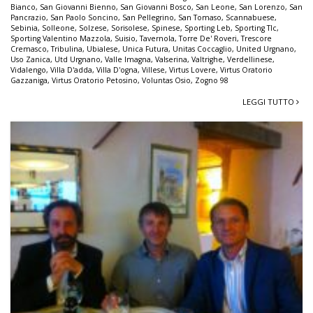
Bianco
,
San Giovanni Bienno
,
San Giovanni Bosco
,
San Leone
,
San Lorenzo
,
San
Pancrazio
,
San Paolo Soncino
,
San Pellegrino
,
San Tomaso
,
Scannabuese
,
Sebinia
,
Solleone
,
Solzese
,
Sorisolese
,
Spinese
,
Sporting Leb
,
Sporting Tlc
,
Sporting Valentino Mazzola
,
Suisio
,
Tavernola
,
Torre De' Roveri
,
Trescore
Cremasco
,
Tribulina
,
Ubialese
,
Unica Futura
,
Unitas Coccaglio
,
United Urgnano
,
Uso Zanica
,
Utd Urgnano
,
Valle Imagna
,
Valserina
,
Valtrighe
,
Verdellinese
,
Vidalengo
,
Villa D'adda
,
Villa D'ogna
,
Villese
,
Virtus Lovere
,
Virtus Oratorio
Gazzaniga
,
Virtus Oratorio Petosino
,
Voluntas Osio
,
Zogno 98
LEGGI TUTTO