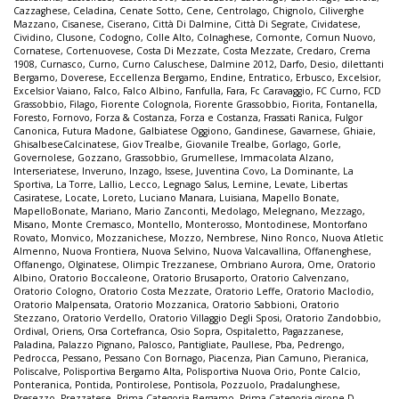
Cazzaghese
,
Celadina
,
Cenate Sotto
,
Cene
,
Centrolago
,
Chignolo
,
Ciliverghe
Mazzano
,
Cisanese
,
Ciserano
,
Città Di Dalmine
,
Città Di Segrate
,
Cividatese
,
Cividino
,
Clusone
,
Codogno
,
Colle Alto
,
Colnaghese
,
Comonte
,
Comun Nuovo
,
Cornatese
,
Cortenuovese
,
Costa Di Mezzate
,
Costa Mezzate
,
Credaro
,
Crema
1908
,
Curnasco
,
Curno
,
Curno Caluschese
,
Dalmine 2012
,
Darfo
,
Desio
,
dilettanti
Bergamo
,
Doverese
,
Eccellenza Bergamo
,
Endine
,
Entratico
,
Erbusco
,
Excelsior
,
Excelsior Vaiano
,
Falco
,
Falco Albino
,
Fanfulla
,
Fara
,
Fc Caravaggio
,
FC Curno
,
FCD
Grassobbio
,
Filago
,
Fiorente Colognola
,
Fiorente Grassobbio
,
Fiorita
,
Fontanella
,
Foresto
,
Fornovo
,
Forza & Costanza
,
Forza e Costanza
,
Frassati Ranica
,
Fulgor
Canonica
,
Futura Madone
,
Galbiatese Oggiono
,
Gandinese
,
Gavarnese
,
Ghiaie
,
GhisalbeseCalcinatese
,
Giov Trealbe
,
Giovanile Trealbe
,
Gorlago
,
Gorle
,
Governolese
,
Gozzano
,
Grassobbio
,
Grumellese
,
Immacolata Alzano
,
Interseriatese
,
Inveruno
,
Inzago
,
Issese
,
Juventina Covo
,
La Dominante
,
La
Sportiva
,
La Torre
,
Lallio
,
Lecco
,
Legnago Salus
,
Lemine
,
Levate
,
Libertas
Casiratese
,
Locate
,
Loreto
,
Luciano Manara
,
Luisiana
,
Mapello Bonate
,
MapelloBonate
,
Mariano
,
Mario Zanconti
,
Medolago
,
Melegnano
,
Mezzago
,
Misano
,
Monte Cremasco
,
Montello
,
Monterosso
,
Montodinese
,
Montorfano
Rovato
,
Monvico
,
Mozzanichese
,
Mozzo
,
Nembrese
,
Nino Ronco
,
Nuova Atletic
Almenno
,
Nuova Frontiera
,
Nuova Selvino
,
Nuova Valcavallina
,
Offanenghese
,
Offanengo
,
Olginatese
,
Olimpic Trezzanese
,
Ombriano Aurora
,
Ome
,
Oratorio
Albino
,
Oratorio Boccaleone
,
Oratorio Brusaporto
,
Oratorio Calvenzano
,
Oratorio Cologno
,
Oratorio Costa Mezzate
,
Oratorio Leffe
,
Oratorio Maclodio
,
Oratorio Malpensata
,
Oratorio Mozzanica
,
Oratorio Sabbioni
,
Oratorio
Stezzano
,
Oratorio Verdello
,
Oratorio Villaggio Degli Sposi
,
Oratorio Zandobbio
,
Ordival
,
Oriens
,
Orsa Cortefranca
,
Osio Sopra
,
Ospitaletto
,
Pagazzanese
,
Paladina
,
Palazzo Pignano
,
Palosco
,
Pantigliate
,
Paullese
,
Pba
,
Pedrengo
,
Pedrocca
,
Pessano
,
Pessano Con Bornago
,
Piacenza
,
Pian Camuno
,
Pieranica
,
Poliscalve
,
Polisportiva Bergamo Alta
,
Polisportiva Nuova Orio
,
Ponte Calcio
,
Ponteranica
,
Pontida
,
Pontirolese
,
Pontisola
,
Pozzuolo
,
Pradalunghese
,
Presezzo
,
Prezzatese
,
Prima Categoria Bergamo
,
Prima Categoria girone D
,