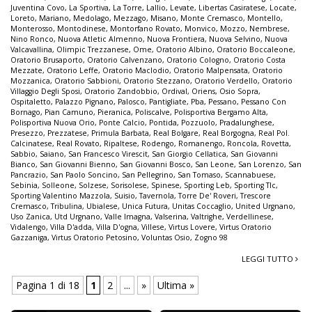
Juventina Covo
,
La Sportiva
,
La Torre
,
Lallio
,
Levate
,
Libertas Casiratese
,
Locate
,
Loreto
,
Mariano
,
Medolago
,
Mezzago
,
Misano
,
Monte Cremasco
,
Montello
,
Monterosso
,
Montodinese
,
Montorfano Rovato
,
Monvico
,
Mozzo
,
Nembrese
,
Nino Ronco
,
Nuova Atletic Almenno
,
Nuova Frontiera
,
Nuova Selvino
,
Nuova
Valcavallina
,
Olimpic Trezzanese
,
Ome
,
Oratorio Albino
,
Oratorio Boccaleone
,
Oratorio Brusaporto
,
Oratorio Calvenzano
,
Oratorio Cologno
,
Oratorio Costa
Mezzate
,
Oratorio Leffe
,
Oratorio Maclodio
,
Oratorio Malpensata
,
Oratorio
Mozzanica
,
Oratorio Sabbioni
,
Oratorio Stezzano
,
Oratorio Verdello
,
Oratorio
Villaggio Degli Sposi
,
Oratorio Zandobbio
,
Ordival
,
Oriens
,
Osio Sopra
,
Ospitaletto
,
Palazzo Pignano
,
Palosco
,
Pantigliate
,
Pba
,
Pessano
,
Pessano Con
Bornago
,
Pian Camuno
,
Pieranica
,
Poliscalve
,
Polisportiva Bergamo Alta
,
Polisportiva Nuova Orio
,
Ponte Calcio
,
Pontida
,
Pozzuolo
,
Pradalunghese
,
Presezzo
,
Prezzatese
,
Primula Barbata
,
Real Bolgare
,
Real Borgogna
,
Real Pol.
Calcinatese
,
Real Rovato
,
Ripaltese
,
Rodengo
,
Romanengo
,
Roncola
,
Rovetta
,
Sabbio
,
Saiano
,
San Francesco Virescit
,
San Giorgio Cellatica
,
San Giovanni
Bianco
,
San Giovanni Bienno
,
San Giovanni Bosco
,
San Leone
,
San Lorenzo
,
San
Pancrazio
,
San Paolo Soncino
,
San Pellegrino
,
San Tomaso
,
Scannabuese
,
Sebinia
,
Solleone
,
Solzese
,
Sorisolese
,
Spinese
,
Sporting Leb
,
Sporting Tlc
,
Sporting Valentino Mazzola
,
Suisio
,
Tavernola
,
Torre De' Roveri
,
Trescore
Cremasco
,
Tribulina
,
Ubialese
,
Unica Futura
,
Unitas Coccaglio
,
United Urgnano
,
Uso Zanica
,
Utd Urgnano
,
Valle Imagna
,
Valserina
,
Valtrighe
,
Verdellinese
,
Vidalengo
,
Villa D'adda
,
Villa D'ogna
,
Villese
,
Virtus Lovere
,
Virtus Oratorio
Gazzaniga
,
Virtus Oratorio Petosino
,
Voluntas Osio
,
Zogno 98
LEGGI TUTTO
Pagina 1 di 18
1
2
...
»
Ultima »