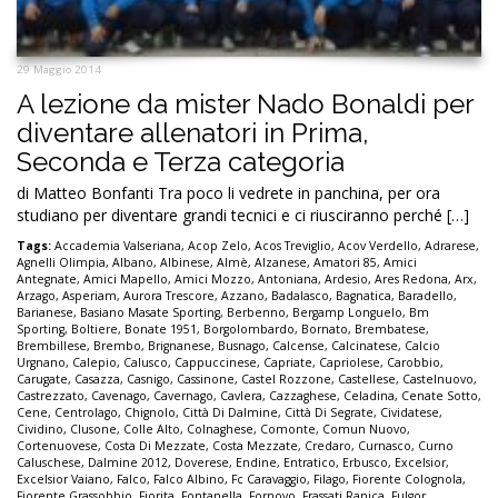
29 Maggio 2014
A lezione da mister Nado Bonaldi per
diventare allenatori in Prima,
Seconda e Terza categoria
di Matteo Bonfanti Tra poco li vedrete in panchina, per ora
studiano per diventare grandi tecnici e ci riusciranno perché […]
Tags:
Accademia Valseriana
,
Acop Zelo
,
Acos Treviglio
,
Acov Verdello
,
Adrarese
,
Agnelli Olimpia
,
Albano
,
Albinese
,
Almè
,
Alzanese
,
Amatori 85
,
Amici
Antegnate
,
Amici Mapello
,
Amici Mozzo
,
Antoniana
,
Ardesio
,
Ares Redona
,
Arx
,
Arzago
,
Asperiam
,
Aurora Trescore
,
Azzano
,
Badalasco
,
Bagnatica
,
Baradello
,
Barianese
,
Basiano Masate Sporting
,
Berbenno
,
Bergamp Longuelo
,
Bm
Sporting
,
Boltiere
,
Bonate 1951
,
Borgolombardo
,
Bornato
,
Brembatese
,
Brembillese
,
Brembo
,
Brignanese
,
Busnago
,
Calcense
,
Calcinatese
,
Calcio
Urgnano
,
Calepio
,
Calusco
,
Cappuccinese
,
Capriate
,
Capriolese
,
Carobbio
,
Carugate
,
Casazza
,
Casnigo
,
Cassinone
,
Castel Rozzone
,
Castellese
,
Castelnuovo
,
Castrezzato
,
Cavenago
,
Cavernago
,
Cavlera
,
Cazzaghese
,
Celadina
,
Cenate Sotto
,
Cene
,
Centrolago
,
Chignolo
,
Città Di Dalmine
,
Città Di Segrate
,
Cividatese
,
Cividino
,
Clusone
,
Colle Alto
,
Colnaghese
,
Comonte
,
Comun Nuovo
,
Cortenuovese
,
Costa Di Mezzate
,
Costa Mezzate
,
Credaro
,
Curnasco
,
Curno
Caluschese
,
Dalmine 2012
,
Doverese
,
Endine
,
Entratico
,
Erbusco
,
Excelsior
,
Excelsior Vaiano
,
Falco
,
Falco Albino
,
Fc Caravaggio
,
Filago
,
Fiorente Colognola
,
Fiorente Grassobbio
,
Fiorita
,
Fontanella
,
Fornovo
,
Frassati Ranica
,
Fulgor