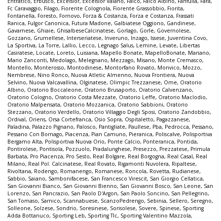
Entratico
,
Erbusco
,
Excelsior
,
Excelsior Vaiano
,
Falco
,
Falco Albino
,
Fanfulla
,
Fara
,
Fc Caravaggio
,
Filago
,
Fiorente Colognola
,
Fiorente Grassobbio
,
Fiorita
,
Fontanella
,
Foresto
,
Fornovo
,
Forza & Costanza
,
Forza e Costanza
,
Frassati
Ranica
,
Fulgor Canonica
,
Futura Madone
,
Galbiatese Oggiono
,
Gandinese
,
Gavarnese
,
Ghiaie
,
GhisalbeseCalcinatese
,
Gorlago
,
Gorle
,
Governolese
,
Gozzano
,
Grumellese
,
Interseriatese
,
Inveruno
,
Inzago
,
Issese
,
Juventina Covo
,
La Sportiva
,
La Torre
,
Lallio
,
Lecco
,
Legnago Salus
,
Lemine
,
Levate
,
Libertas
Casiratese
,
Locate
,
Loreto
,
Luisiana
,
Mapello Bonate
,
MapelloBonate
,
Mariano
,
Mario Zanconti
,
Medolago
,
Melegnano
,
Mezzago
,
Misano
,
Monte Cremasco
,
Montello
,
Monterosso
,
Montodinese
,
Montorfano Rovato
,
Monvico
,
Mozzo
,
Nembrese
,
Nino Ronco
,
Nuova Atletic Almenno
,
Nuova Frontiera
,
Nuova
Selvino
,
Nuova Valcavallina
,
Olginatese
,
Olimpic Trezzanese
,
Ome
,
Oratorio
Albino
,
Oratorio Boccaleone
,
Oratorio Brusaporto
,
Oratorio Calvenzano
,
Oratorio Cologno
,
Oratorio Costa Mezzate
,
Oratorio Leffe
,
Oratorio Maclodio
,
Oratorio Malpensata
,
Oratorio Mozzanica
,
Oratorio Sabbioni
,
Oratorio
Stezzano
,
Oratorio Verdello
,
Oratorio Villaggio Degli Sposi
,
Oratorio Zandobbio
,
Ordival
,
Oriens
,
Orsa Cortefranca
,
Osio Sopra
,
Ospitaletto
,
Pagazzanese
,
Paladina
,
Palazzo Pignano
,
Palosco
,
Pantigliate
,
Paullese
,
Pba
,
Pedrocca
,
Pessano
,
Pessano Con Bornago
,
Piacenza
,
Pian Camuno
,
Pieranica
,
Poliscalve
,
Polisportiva
Bergamo Alta
,
Polisportiva Nuova Orio
,
Ponte Calcio
,
Ponteranica
,
Pontida
,
Pontirolese
,
Pontisola
,
Pozzuolo
,
Pradalunghese
,
Presezzo
,
Prezzatese
,
Primula
Barbata
,
Pro Piacenza
,
Pro Sesto
,
Real Bolgare
,
Real Borgogna
,
Real Casal
,
Real
Milano
,
Real Pol. Calcinatese
,
Real Rovato
,
Rigamonti Nuvolera
,
Ripaltese
,
Rivoltana
,
Rodengo
,
Romanengo
,
Romanese
,
Roncola
,
Rovetta
,
Rudianese
,
Sabbio
,
Saiano
,
Sambonifacese
,
San Francesco Virescit
,
San Giorgio Cellatica
,
San Giovanni Bianco
,
San Giovanni Bienno
,
San Giovanni Bosco
,
San Leone
,
San
Lorenzo
,
San Pancrazio
,
San Paolo D'Argon
,
San Paolo Soncino
,
San Pellegrino
,
San Tomaso
,
Sarnico
,
Scannabuese
,
ScanzoPedrengo
,
Sebinia
,
Sellero
,
Seregno
,
Solleone
,
Solzese
,
Sondrio
,
Soresinese
,
Sorisolese
,
Sovere
,
Spinese
,
Sporting
Adda Bottanuco
,
Sporting Leb
,
Sporting Tlc
,
Sporting Valentino Mazzola
,