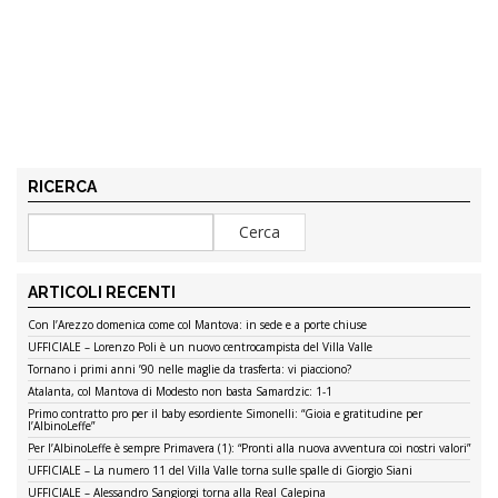
RICERCA
ARTICOLI RECENTI
Con l’Arezzo domenica come col Mantova: in sede e a porte chiuse
UFFICIALE – Lorenzo Poli è un nuovo centrocampista del Villa Valle
Tornano i primi anni ’90 nelle maglie da trasferta: vi piacciono?
Atalanta, col Mantova di Modesto non basta Samardzic: 1-1
Primo contratto pro per il baby esordiente Simonelli: “Gioia e gratitudine per
l’AlbinoLeffe”
Per l’AlbinoLeffe è sempre Primavera (1): “Pronti alla nuova avventura coi nostri valori”
UFFICIALE – La numero 11 del Villa Valle torna sulle spalle di Giorgio Siani
UFFICIALE – Alessandro Sangiorgi torna alla Real Calepina