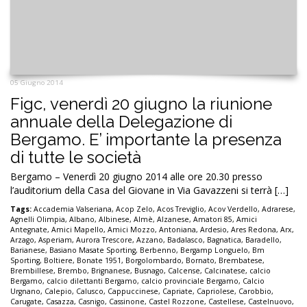
05 Giugno 2014
Figc, venerdì 20 giugno la riunione
annuale della Delegazione di
Bergamo. E’ importante la presenza
di tutte le società
Bergamo – Venerdì 20 giugno 2014 alle ore 20.30 presso
l’auditorium della Casa del Giovane in Via Gavazzeni si terrà […]
Tags:
Accademia Valseriana
,
Acop Zelo
,
Acos Treviglio
,
Acov Verdello
,
Adrarese
,
Agnelli Olimpia
,
Albano
,
Albinese
,
Almè
,
Alzanese
,
Amatori 85
,
Amici
Antegnate
,
Amici Mapello
,
Amici Mozzo
,
Antoniana
,
Ardesio
,
Ares Redona
,
Arx
,
Arzago
,
Asperiam
,
Aurora Trescore
,
Azzano
,
Badalasco
,
Bagnatica
,
Baradello
,
Barianese
,
Basiano Masate Sporting
,
Berbenno
,
Bergamp Longuelo
,
Bm
Sporting
,
Boltiere
,
Bonate 1951
,
Borgolombardo
,
Bornato
,
Brembatese
,
Brembillese
,
Brembo
,
Brignanese
,
Busnago
,
Calcense
,
Calcinatese
,
calcio
Bergamo
,
calcio dilettanti Bergamo
,
calcio provinciale Bergamo
,
Calcio
Urgnano
,
Calepio
,
Calusco
,
Cappuccinese
,
Capriate
,
Capriolese
,
Carobbio
,
Carugate
,
Casazza
,
Casnigo
,
Cassinone
,
Castel Rozzone
,
Castellese
,
Castelnuovo
,