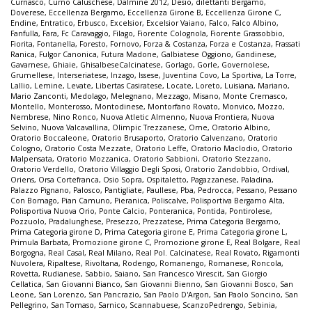
Curnasco
,
Curno Caluschese
,
Dalmine 2012
,
Desio
,
dilettanti Bergamo
,
Doverese
,
Eccellenza Bergamo
,
Eccellenza Girone B
,
Eccellenza Girone C
,
Endine
,
Entratico
,
Erbusco
,
Excelsior
,
Excelsior Vaiano
,
Falco
,
Falco Albino
,
Fanfulla
,
Fara
,
Fc Caravaggio
,
Filago
,
Fiorente Colognola
,
Fiorente Grassobbio
,
Fiorita
,
Fontanella
,
Foresto
,
Fornovo
,
Forza & Costanza
,
Forza e Costanza
,
Frassati
Ranica
,
Fulgor Canonica
,
Futura Madone
,
Galbiatese Oggiono
,
Gandinese
,
Gavarnese
,
Ghiaie
,
GhisalbeseCalcinatese
,
Gorlago
,
Gorle
,
Governolese
,
Grumellese
,
Interseriatese
,
Inzago
,
Issese
,
Juventina Covo
,
La Sportiva
,
La Torre
,
Lallio
,
Lemine
,
Levate
,
Libertas Casiratese
,
Locate
,
Loreto
,
Luisiana
,
Mariano
,
Mario Zanconti
,
Medolago
,
Melegnano
,
Mezzago
,
Misano
,
Monte Cremasco
,
Montello
,
Monterosso
,
Montodinese
,
Montorfano Rovato
,
Monvico
,
Mozzo
,
Nembrese
,
Nino Ronco
,
Nuova Atletic Almenno
,
Nuova Frontiera
,
Nuova
Selvino
,
Nuova Valcavallina
,
Olimpic Trezzanese
,
Ome
,
Oratorio Albino
,
Oratorio Boccaleone
,
Oratorio Brusaporto
,
Oratorio Calvenzano
,
Oratorio
Cologno
,
Oratorio Costa Mezzate
,
Oratorio Leffe
,
Oratorio Maclodio
,
Oratorio
Malpensata
,
Oratorio Mozzanica
,
Oratorio Sabbioni
,
Oratorio Stezzano
,
Oratorio Verdello
,
Oratorio Villaggio Degli Sposi
,
Oratorio Zandobbio
,
Ordival
,
Oriens
,
Orsa Cortefranca
,
Osio Sopra
,
Ospitaletto
,
Pagazzanese
,
Paladina
,
Palazzo Pignano
,
Palosco
,
Pantigliate
,
Paullese
,
Pba
,
Pedrocca
,
Pessano
,
Pessano
Con Bornago
,
Pian Camuno
,
Pieranica
,
Poliscalve
,
Polisportiva Bergamo Alta
,
Polisportiva Nuova Orio
,
Ponte Calcio
,
Ponteranica
,
Pontida
,
Pontirolese
,
Pozzuolo
,
Pradalunghese
,
Presezzo
,
Prezzatese
,
Prima Categoria Bergamo
,
Prima Categoria girone D
,
Prima Categoria girone E
,
Prima Categoria girone L
,
Primula Barbata
,
Promozione girone C
,
Promozione girone E
,
Real Bolgare
,
Real
Borgogna
,
Real Casal
,
Real Milano
,
Real Pol. Calcinatese
,
Real Rovato
,
Rigamonti
Nuvolera
,
Ripaltese
,
Rivoltana
,
Rodengo
,
Romanengo
,
Romanese
,
Roncola
,
Rovetta
,
Rudianese
,
Sabbio
,
Saiano
,
San Francesco Virescit
,
San Giorgio
Cellatica
,
San Giovanni Bianco
,
San Giovanni Bienno
,
San Giovanni Bosco
,
San
Leone
,
San Lorenzo
,
San Pancrazio
,
San Paolo D'Argon
,
San Paolo Soncino
,
San
Pellegrino
,
San Tomaso
,
Sarnico
,
Scannabuese
,
ScanzoPedrengo
,
Sebinia
,