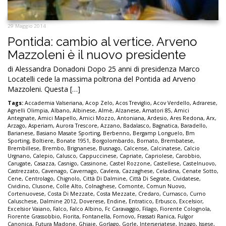
29 Maggio 2014
Pontida: cambio al vertice. Arveno
Mazzoleni è il nuovo presidente
di Alessandra Donadoni Dopo 25 anni di presidenza Marco
Locatelli cede la massima poltrona del Pontida ad Arveno
Mazzoleni. Questa […]
Tags:
Accademia Valseriana
,
Acop Zelo
,
Acos Treviglio
,
Acov Verdello
,
Adrarese
,
Agnelli Olimpia
,
Albano
,
Albinese
,
Almè
,
Alzanese
,
Amatori 85
,
Amici
Antegnate
,
Amici Mapello
,
Amici Mozzo
,
Antoniana
,
Ardesio
,
Ares Redona
,
Arx
,
Arzago
,
Asperiam
,
Aurora Trescore
,
Azzano
,
Badalasco
,
Bagnatica
,
Baradello
,
Barianese
,
Basiano Masate Sporting
,
Berbenno
,
Bergamp Longuelo
,
Bm
Sporting
,
Boltiere
,
Bonate 1951
,
Borgolombardo
,
Bornato
,
Brembatese
,
Brembillese
,
Brembo
,
Brignanese
,
Busnago
,
Calcense
,
Calcinatese
,
Calcio
Urgnano
,
Calepio
,
Calusco
,
Cappuccinese
,
Capriate
,
Capriolese
,
Carobbio
,
Carugate
,
Casazza
,
Casnigo
,
Cassinone
,
Castel Rozzone
,
Castellese
,
Castelnuovo
,
Castrezzato
,
Cavenago
,
Cavernago
,
Cavlera
,
Cazzaghese
,
Celadina
,
Cenate Sotto
,
Cene
,
Centrolago
,
Chignolo
,
Città Di Dalmine
,
Città Di Segrate
,
Cividatese
,
Cividino
,
Clusone
,
Colle Alto
,
Colnaghese
,
Comonte
,
Comun Nuovo
,
Cortenuovese
,
Costa Di Mezzate
,
Costa Mezzate
,
Credaro
,
Curnasco
,
Curno
Caluschese
,
Dalmine 2012
,
Doverese
,
Endine
,
Entratico
,
Erbusco
,
Excelsior
,
Excelsior Vaiano
,
Falco
,
Falco Albino
,
Fc Caravaggio
,
Filago
,
Fiorente Colognola
,
Fiorente Grassobbio
,
Fiorita
,
Fontanella
,
Fornovo
,
Frassati Ranica
,
Fulgor
Canonica
,
Futura Madone
,
Ghiaie
,
Gorlago
,
Gorle
,
Interseriatese
,
Inzago
,
Issese
,