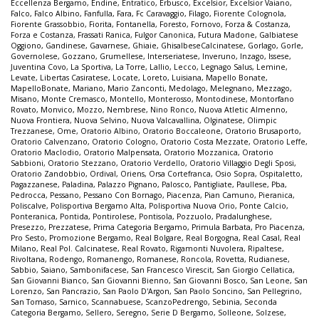
Eccellenza Bergamo
,
Endine
,
Entratico
,
Erbusco
,
Excelsior
,
Excelsior Vaiano
,
Falco
,
Falco Albino
,
Fanfulla
,
Fara
,
Fc Caravaggio
,
Filago
,
Fiorente Colognola
,
Fiorente Grassobbio
,
Fiorita
,
Fontanella
,
Foresto
,
Fornovo
,
Forza & Costanza
,
Forza e Costanza
,
Frassati Ranica
,
Fulgor Canonica
,
Futura Madone
,
Galbiatese
Oggiono
,
Gandinese
,
Gavarnese
,
Ghiaie
,
GhisalbeseCalcinatese
,
Gorlago
,
Gorle
,
Governolese
,
Gozzano
,
Grumellese
,
Interseriatese
,
Inveruno
,
Inzago
,
Issese
,
Juventina Covo
,
La Sportiva
,
La Torre
,
Lallio
,
Lecco
,
Legnago Salus
,
Lemine
,
Levate
,
Libertas Casiratese
,
Locate
,
Loreto
,
Luisiana
,
Mapello Bonate
,
MapelloBonate
,
Mariano
,
Mario Zanconti
,
Medolago
,
Melegnano
,
Mezzago
,
Misano
,
Monte Cremasco
,
Montello
,
Monterosso
,
Montodinese
,
Montorfano
Rovato
,
Monvico
,
Mozzo
,
Nembrese
,
Nino Ronco
,
Nuova Atletic Almenno
,
Nuova Frontiera
,
Nuova Selvino
,
Nuova Valcavallina
,
Olginatese
,
Olimpic
Trezzanese
,
Ome
,
Oratorio Albino
,
Oratorio Boccaleone
,
Oratorio Brusaporto
,
Oratorio Calvenzano
,
Oratorio Cologno
,
Oratorio Costa Mezzate
,
Oratorio Leffe
,
Oratorio Maclodio
,
Oratorio Malpensata
,
Oratorio Mozzanica
,
Oratorio
Sabbioni
,
Oratorio Stezzano
,
Oratorio Verdello
,
Oratorio Villaggio Degli Sposi
,
Oratorio Zandobbio
,
Ordival
,
Oriens
,
Orsa Cortefranca
,
Osio Sopra
,
Ospitaletto
,
Pagazzanese
,
Paladina
,
Palazzo Pignano
,
Palosco
,
Pantigliate
,
Paullese
,
Pba
,
Pedrocca
,
Pessano
,
Pessano Con Bornago
,
Piacenza
,
Pian Camuno
,
Pieranica
,
Poliscalve
,
Polisportiva Bergamo Alta
,
Polisportiva Nuova Orio
,
Ponte Calcio
,
Ponteranica
,
Pontida
,
Pontirolese
,
Pontisola
,
Pozzuolo
,
Pradalunghese
,
Presezzo
,
Prezzatese
,
Prima Categoria Bergamo
,
Primula Barbata
,
Pro Piacenza
,
Pro Sesto
,
Promozione Bergamo
,
Real Bolgare
,
Real Borgogna
,
Real Casal
,
Real
Milano
,
Real Pol. Calcinatese
,
Real Rovato
,
Rigamonti Nuvolera
,
Ripaltese
,
Rivoltana
,
Rodengo
,
Romanengo
,
Romanese
,
Roncola
,
Rovetta
,
Rudianese
,
Sabbio
,
Saiano
,
Sambonifacese
,
San Francesco Virescit
,
San Giorgio Cellatica
,
San Giovanni Bianco
,
San Giovanni Bienno
,
San Giovanni Bosco
,
San Leone
,
San
Lorenzo
,
San Pancrazio
,
San Paolo D'Argon
,
San Paolo Soncino
,
San Pellegrino
,
San Tomaso
,
Sarnico
,
Scannabuese
,
ScanzoPedrengo
,
Sebinia
,
Seconda
Categoria Bergamo
,
Sellero
,
Seregno
,
Serie D Bergamo
,
Solleone
,
Solzese
,