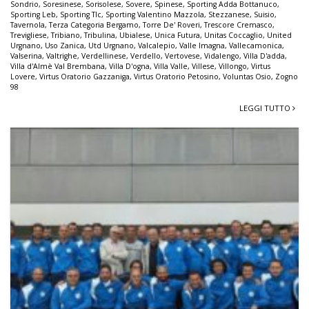
Sondrio
,
Soresinese
,
Sorisolese
,
Sovere
,
Spinese
,
Sporting Adda Bottanuco
,
Sporting Leb
,
Sporting Tlc
,
Sporting Valentino Mazzola
,
Stezzanese
,
Suisio
,
Tavernola
,
Terza Categoria Bergamo
,
Torre De' Roveri
,
Trescore Cremasco
,
Trevigliese
,
Tribiano
,
Tribulina
,
Ubialese
,
Unica Futura
,
Unitas Coccaglio
,
United
Urgnano
,
Uso Zanica
,
Utd Urgnano
,
Valcalepio
,
Valle Imagna
,
Vallecamonica
,
Valserina
,
Valtrighe
,
Verdellinese
,
Verdello
,
Vertovese
,
Vidalengo
,
Villa D'adda
,
Villa d'Almè Val Brembana
,
Villa D'ogna
,
Villa Valle
,
Villese
,
Villongo
,
Virtus
Lovere
,
Virtus Oratorio Gazzaniga
,
Virtus Oratorio Petosino
,
Voluntas Osio
,
Zogno
98
LEGGI TUTTO