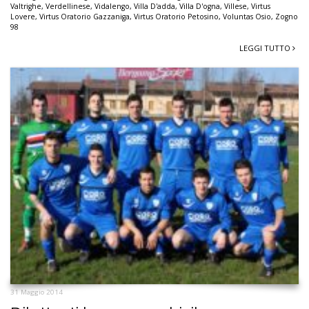
Valtrighe
,
Verdellinese
,
Vidalengo
,
Villa D'adda
,
Villa D'ogna
,
Villese
,
Virtus
Lovere
,
Virtus Oratorio Gazzaniga
,
Virtus Oratorio Petosino
,
Voluntas Osio
,
Zogno
98
LEGGI TUTTO
31 Maggio 2014