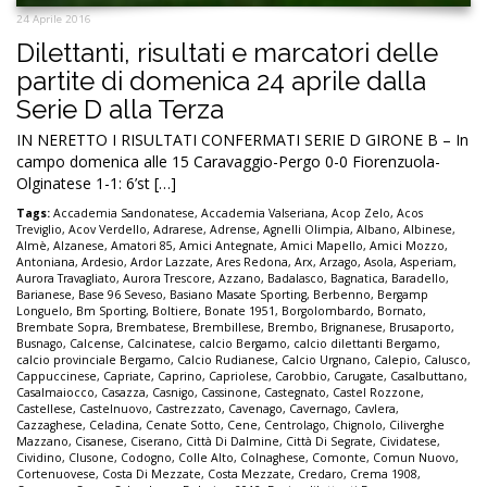
24 Aprile 2016
Dilettanti, risultati e marcatori delle
partite di domenica 24 aprile dalla
Serie D alla Terza
IN NERETTO I RISULTATI CONFERMATI SERIE D GIRONE B – In
campo domenica alle 15 Caravaggio-Pergo 0-0 Fiorenzuola-
Olginatese 1-1: 6’st […]
Tags:
Accademia Sandonatese
,
Accademia Valseriana
,
Acop Zelo
,
Acos
Treviglio
,
Acov Verdello
,
Adrarese
,
Adrense
,
Agnelli Olimpia
,
Albano
,
Albinese
,
Almè
,
Alzanese
,
Amatori 85
,
Amici Antegnate
,
Amici Mapello
,
Amici Mozzo
,
Antoniana
,
Ardesio
,
Ardor Lazzate
,
Ares Redona
,
Arx
,
Arzago
,
Asola
,
Asperiam
,
Aurora Travagliato
,
Aurora Trescore
,
Azzano
,
Badalasco
,
Bagnatica
,
Baradello
,
Barianese
,
Base 96 Seveso
,
Basiano Masate Sporting
,
Berbenno
,
Bergamp
Longuelo
,
Bm Sporting
,
Boltiere
,
Bonate 1951
,
Borgolombardo
,
Bornato
,
Brembate Sopra
,
Brembatese
,
Brembillese
,
Brembo
,
Brignanese
,
Brusaporto
,
Busnago
,
Calcense
,
Calcinatese
,
calcio Bergamo
,
calcio dilettanti Bergamo
,
calcio provinciale Bergamo
,
Calcio Rudianese
,
Calcio Urgnano
,
Calepio
,
Calusco
,
Cappuccinese
,
Capriate
,
Caprino
,
Capriolese
,
Carobbio
,
Carugate
,
Casalbuttano
,
Casalmaiocco
,
Casazza
,
Casnigo
,
Cassinone
,
Castegnato
,
Castel Rozzone
,
Castellese
,
Castelnuovo
,
Castrezzato
,
Cavenago
,
Cavernago
,
Cavlera
,
Cazzaghese
,
Celadina
,
Cenate Sotto
,
Cene
,
Centrolago
,
Chignolo
,
Ciliverghe
Mazzano
,
Cisanese
,
Ciserano
,
Città Di Dalmine
,
Città Di Segrate
,
Cividatese
,
Cividino
,
Clusone
,
Codogno
,
Colle Alto
,
Colnaghese
,
Comonte
,
Comun Nuovo
,
Cortenuovese
,
Costa Di Mezzate
,
Costa Mezzate
,
Credaro
,
Crema 1908
,