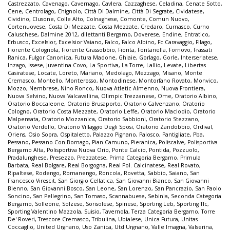
Castrezzato
,
Cavenago
,
Cavernago
,
Cavlera
,
Cazzaghese
,
Celadina
,
Cenate Sotto
,
Cene
,
Centrolago
,
Chignolo
,
Città Di Dalmine
,
Città Di Segrate
,
Cividatese
,
Cividino
,
Clusone
,
Colle Alto
,
Colnaghese
,
Comonte
,
Comun Nuovo
,
Cortenuovese
,
Costa Di Mezzate
,
Costa Mezzate
,
Credaro
,
Curnasco
,
Curno
Caluschese
,
Dalmine 2012
,
dilettanti Bergamo
,
Doverese
,
Endine
,
Entratico
,
Erbusco
,
Excelsior
,
Excelsior Vaiano
,
Falco
,
Falco Albino
,
Fc Caravaggio
,
Filago
,
Fiorente Colognola
,
Fiorente Grassobbio
,
Fiorita
,
Fontanella
,
Fornovo
,
Frassati
Ranica
,
Fulgor Canonica
,
Futura Madone
,
Ghiaie
,
Gorlago
,
Gorle
,
Interseriatese
,
Inzago
,
Issese
,
Juventina Covo
,
La Sportiva
,
La Torre
,
Lallio
,
Levate
,
Libertas
Casiratese
,
Locate
,
Loreto
,
Mariano
,
Medolago
,
Mezzago
,
Misano
,
Monte
Cremasco
,
Montello
,
Monterosso
,
Montodinese
,
Montorfano Rovato
,
Monvico
,
Mozzo
,
Nembrese
,
Nino Ronco
,
Nuova Atletic Almenno
,
Nuova Frontiera
,
Nuova Selvino
,
Nuova Valcavallina
,
Olimpic Trezzanese
,
Ome
,
Oratorio Albino
,
Oratorio Boccaleone
,
Oratorio Brusaporto
,
Oratorio Calvenzano
,
Oratorio
Cologno
,
Oratorio Costa Mezzate
,
Oratorio Leffe
,
Oratorio Maclodio
,
Oratorio
Malpensata
,
Oratorio Mozzanica
,
Oratorio Sabbioni
,
Oratorio Stezzano
,
Oratorio Verdello
,
Oratorio Villaggio Degli Sposi
,
Oratorio Zandobbio
,
Ordival
,
Oriens
,
Osio Sopra
,
Ospitaletto
,
Palazzo Pignano
,
Palosco
,
Pantigliate
,
Pba
,
Pessano
,
Pessano Con Bornago
,
Pian Camuno
,
Pieranica
,
Poliscalve
,
Polisportiva
Bergamo Alta
,
Polisportiva Nuova Orio
,
Ponte Calcio
,
Pontida
,
Pozzuolo
,
Pradalunghese
,
Presezzo
,
Prezzatese
,
Prima Categoria Bergamo
,
Primula
Barbata
,
Real Bolgare
,
Real Borgogna
,
Real Pol. Calcinatese
,
Real Rovato
,
Ripaltese
,
Rodengo
,
Romanengo
,
Roncola
,
Rovetta
,
Sabbio
,
Saiano
,
San
Francesco Virescit
,
San Giorgio Cellatica
,
San Giovanni Bianco
,
San Giovanni
Bienno
,
San Giovanni Bosco
,
San Leone
,
San Lorenzo
,
San Pancrazio
,
San Paolo
Soncino
,
San Pellegrino
,
San Tomaso
,
Scannabuese
,
Sebinia
,
Seconda Categoria
Bergamo
,
Solleone
,
Solzese
,
Sorisolese
,
Spinese
,
Sporting Leb
,
Sporting Tlc
,
Sporting Valentino Mazzola
,
Suisio
,
Tavernola
,
Terza Categoria Bergamo
,
Torre
De' Roveri
,
Trescore Cremasco
,
Tribulina
,
Ubialese
,
Unica Futura
,
Unitas
Coccaglio
,
United Urgnano
,
Uso Zanica
,
Utd Urgnano
,
Valle Imagna
,
Valserina
,