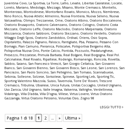
Juventina Covo
,
La Sportiva
,
La Torre
,
Lallio
,
Levate
,
Libertas Casiratese
,
Locate
,
Loreto
,
Mariano
,
Medolago
,
Mezzago
,
Misano
,
Monte Cremasco
,
Montello
,
Monterosso
,
Montodinese
,
Montorfano Rovato
,
Monvico
,
Mozzo
,
Nembrese
,
Nino Ronco
,
Nuova Atletic Almenno
,
Nuova Frontiera
,
Nuova Selvino
,
Nuova
Valcavallina
,
Olimpic Trezzanese
,
Ome
,
Oratorio Albino
,
Oratorio Boccaleone
,
Oratorio Brusaporto
,
Oratorio Calvenzano
,
Oratorio Cologno
,
Oratorio Costa
Mezzate
,
Oratorio Leffe
,
Oratorio Maclodio
,
Oratorio Malpensata
,
Oratorio
Mozzanica
,
Oratorio Sabbioni
,
Oratorio Stezzano
,
Oratorio Verdello
,
Oratorio
Villaggio Degli Sposi
,
Oratorio Zandobbio
,
Ordival
,
Oriens
,
Osio Sopra
,
Ospitaletto
,
Palazzo Pignano
,
Palosco
,
Pantigliate
,
Pba
,
Pessano
,
Pessano Con
Bornago
,
Pian Camuno
,
Pieranica
,
Poliscalve
,
Polisportiva Bergamo Alta
,
Polisportiva Nuova Orio
,
Ponte Calcio
,
Pontida
,
Pozzuolo
,
Pradalunghese
,
Presezzo
,
Prezzatese
,
Primula Barbata
,
Real Bolgare
,
Real Borgogna
,
Real Pol.
Calcinatese
,
Real Rovato
,
Ripaltese
,
Rodengo
,
Romanengo
,
Roncola
,
Rovetta
,
Sabbio
,
Saiano
,
San Francesco Virescit
,
San Giorgio Cellatica
,
San Giovanni
Bianco
,
San Giovanni Bienno
,
San Giovanni Bosco
,
San Leone
,
San Lorenzo
,
San
Pancrazio
,
San Paolo Soncino
,
San Pellegrino
,
San Tomaso
,
Scannabuese
,
Sebinia
,
Solleone
,
Solzese
,
Sorisolese
,
Spinese
,
Sporting Leb
,
Sporting Tlc
,
Sporting Valentino Mazzola
,
Suisio
,
Tavernola
,
Torre De' Roveri
,
Trescore
Cremasco
,
Tribulina
,
Ubialese
,
Unica Futura
,
Unitas Coccaglio
,
United Urgnano
,
Uso Zanica
,
Utd Urgnano
,
Valle Imagna
,
Valserina
,
Valtrighe
,
Verdellinese
,
Vidalengo
,
Villa D'adda
,
Villa D'ogna
,
Villese
,
Virtus Lovere
,
Virtus Oratorio
Gazzaniga
,
Virtus Oratorio Petosino
,
Voluntas Osio
,
Zogno 98
LEGGI TUTTO
Pagina 1 di 18
1
2
...
»
Ultima »