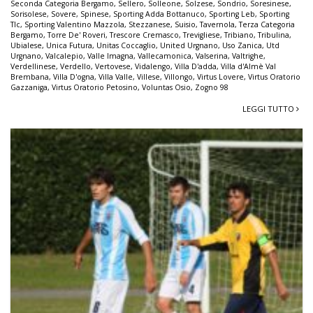
Seconda Categoria Bergamo
,
Sellero
,
Solleone
,
Solzese
,
Sondrio
,
Soresinese
,
Sorisolese
,
Sovere
,
Spinese
,
Sporting Adda Bottanuco
,
Sporting Leb
,
Sporting
Tlc
,
Sporting Valentino Mazzola
,
Stezzanese
,
Suisio
,
Tavernola
,
Terza Categoria
Bergamo
,
Torre De' Roveri
,
Trescore Cremasco
,
Trevigliese
,
Tribiano
,
Tribulina
,
Ubialese
,
Unica Futura
,
Unitas Coccaglio
,
United Urgnano
,
Uso Zanica
,
Utd
Urgnano
,
Valcalepio
,
Valle Imagna
,
Vallecamonica
,
Valserina
,
Valtrighe
,
Verdellinese
,
Verdello
,
Vertovese
,
Vidalengo
,
Villa D'adda
,
Villa d'Almè Val
Brembana
,
Villa D'ogna
,
Villa Valle
,
Villese
,
Villongo
,
Virtus Lovere
,
Virtus Oratorio
Gazzaniga
,
Virtus Oratorio Petosino
,
Voluntas Osio
,
Zogno 98
LEGGI TUTTO