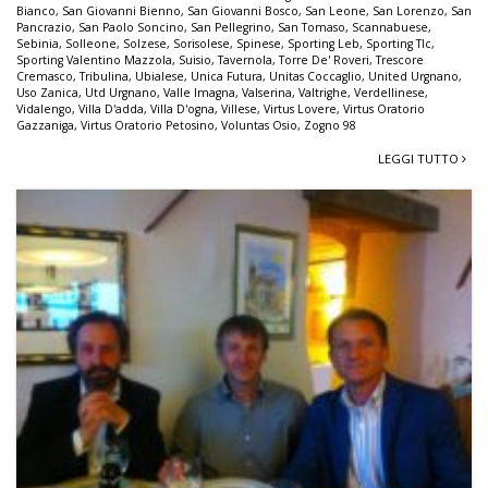
Bianco
,
San Giovanni Bienno
,
San Giovanni Bosco
,
San Leone
,
San Lorenzo
,
San
Pancrazio
,
San Paolo Soncino
,
San Pellegrino
,
San Tomaso
,
Scannabuese
,
Sebinia
,
Solleone
,
Solzese
,
Sorisolese
,
Spinese
,
Sporting Leb
,
Sporting Tlc
,
Sporting Valentino Mazzola
,
Suisio
,
Tavernola
,
Torre De' Roveri
,
Trescore
Cremasco
,
Tribulina
,
Ubialese
,
Unica Futura
,
Unitas Coccaglio
,
United Urgnano
,
Uso Zanica
,
Utd Urgnano
,
Valle Imagna
,
Valserina
,
Valtrighe
,
Verdellinese
,
Vidalengo
,
Villa D'adda
,
Villa D'ogna
,
Villese
,
Virtus Lovere
,
Virtus Oratorio
Gazzaniga
,
Virtus Oratorio Petosino
,
Voluntas Osio
,
Zogno 98
LEGGI TUTTO