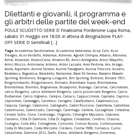
30 Maggio 2014
Dilettanti e giovanili, il programma e
gli arbitri delle partite del week-end
POULE SCUDETTO SERIE D Finalissima Pordenone-Lupa Roma,
sabato 31 maggio ore 18.00: in attesa di designazione PLAY-
OFF SERIE D Semifinali […]
Tags:
Accademia Sandonatese
,
Accademia Valseriana
,
Acop Zelo
,
Acos
Treviglio
,
Acov Verdello
,
Adrarese
,
Adrense
,
Agnelli Olimpia
,
Albano
,
Albinese
,
Almè
,
Alzanese
,
AlzanoCene
,
Amatori 85
,
Amici Antegnate
,
Amici Mapello
,
Amici Mozzo
,
Antoniana
,
Ardesio
,
Ardor Lazzate
,
Ares Redona
,
Arx
,
Arzago
,
Asola
,
Asperiam
,
Aurora Seriate
,
Aurora Travagliato
,
Aurora Trescore
,
Azzano
,
Badalasco
,
Bagnatica
,
Baradello
,
Barianese
,
Base 96 Seveso
,
Basiano Masate
Sporting
,
Berbenno
,
Bergamp Longuelo
,
Bm Sporting
,
Boltiere
,
Bonate 1951
,
Borgolombardo
,
Borgomanero
,
Bornato
,
Brembate Sopra
,
Brembatese
,
Brembillese
,
Brembo
,
Brignanese
,
Brusaporto
,
Busnago
,
Calcense
,
Calcinatese
,
calcio Bergamo
,
calcio dilettanti Bergamo
,
calcio provinciale Bergamo
,
Calcio
Rudianese
,
Calcio Urgnano
,
Calepio
,
Calusco
,
Cappuccinese
,
Capriate
,
Caprino
,
Capriolese
,
Caravaggio
,
Carobbio
,
Carugate
,
Casalbuttano
,
Casalmaiocco
,
Casazza
,
Casnigo
,
Cassinone
,
Castegnato
,
Castel Rozzone
,
Castellana
,
Castellese
,
Castelnuovo
,
Castrezzato
,
Cavenago
,
Cavernago
,
Cavlera
,
Cazzaghese
,
Celadina
,
Cenate Sotto
,
Cene
,
Centrolago
,
Chignolo
,
Ciliverghe Mazzano
,
Cisanese
,
Ciserano
,
Città Di Dalmine
,
Città Di Segrate
,
Cividatese
,
Cividino
,
Clusone
,
Codogno
,
Colle Alto
,
Colnaghese
,
Comonte
,
Comun Nuovo
,
Cortenuovese
,
Costa Di Mezzate
,
Costa Mezzate
,
Credaro
,
Crema 1908
,
Curnasco
,
Curno
Caluschese
,
Dalmine 2012
,
Darfo
,
Desio
,
dilettanti Bergamo
,
Doverese
,