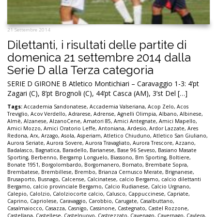
21 Settembre 2014
Dilettanti, i risultati delle partite di
domenica 21 settembre 2014 dalla
Serie D alla Terza categoria
SERIE D GIRONE B Atletico Montichiari – Caravaggio 1-3: 4’pt
Zagari (C), 8’pt Brognoli (C), 44’pt Casca (AM), 3’st Del […]
Tags:
Accademia Sandonatese
,
Accademia Valseriana
,
Acop Zelo
,
Acos
Treviglio
,
Acov Verdello
,
Adrarese
,
Adrense
,
Agnelli Olimpia
,
Albano
,
Albinese
,
Almè
,
Alzanese
,
AlzanoCene
,
Amatori 85
,
Amici Antegnate
,
Amici Mapello
,
Amici Mozzo
,
Amici Oratorio Leffe
,
Antoniana
,
Ardesio
,
Ardor Lazzate
,
Ares
Redona
,
Arx
,
Arzago
,
Asola
,
Asperiam
,
Atletico Chiuduno
,
Atletico San Giuliano
,
Aurora Seriate
,
Aurora Sovere
,
Aurora Travagliato
,
Aurora Trescore
,
Azzano
,
Badalasco
,
Bagnatica
,
Baradello
,
Barianese
,
Base 96 Seveso
,
Basiano Masate
Sporting
,
Berbenno
,
Bergamp Longuelo
,
Biassono
,
Bm Sporting
,
Boltiere
,
Bonate 1951
,
Borgolombardo
,
Borgomanero
,
Bornato
,
Brembate Sopra
,
Brembatese
,
Brembillese
,
Brembo
,
Brianza Cernusco Merate
,
Brignanese
,
Brusaporto
,
Busnago
,
Calcense
,
Calcinatese
,
calcio Bergamo
,
calcio dilettanti
Bergamo
,
calcio provinciale Bergamo
,
Calcio Rudianese
,
Calcio Urgnano
,
Calepio
,
Calolzio
,
Calolziocorte calcio
,
Calusco
,
Cappuccinese
,
Capriate
,
Caprino
,
Capriolese
,
Caravaggio
,
Carobbio
,
Carugate
,
Casalbuttano
,
Casalmaiocco
,
Casazza
,
Casnigo
,
Cassinone
,
Castegnato
,
Castel Rozzone
,
Castellana
,
Castellese
,
Castelnuovo
,
Castrezzato
,
Cavenago
,
Cavernago
,
Cavlera
,