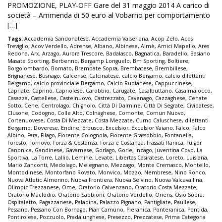
PROMOZIONE, PLAY-OFF Gare del 31 maggio 2014 A carico di
società – Ammenda di 50 euro al Vobarno per comportamento
[…]
Tags:
Accademia Sandonatese
,
Accademia Valseriana
,
Acop Zelo
,
Acos
Treviglio
,
Acov Verdello
,
Adrense
,
Albano
,
Albinese
,
Almè
,
Amici Mapello
,
Ares
Redona
,
Arx
,
Arzago
,
Aurora Trescore
,
Badalasco
,
Bagnatica
,
Baradello
,
Basiano
Masate Sporting
,
Berbenno
,
Bergamp Longuelo
,
Bm Sporting
,
Boltiere
,
Borgolombardo
,
Bornato
,
Brembate Sopra
,
Brembatese
,
Brembillese
,
Brignanese
,
Busnago
,
Calcense
,
Calcinatese
,
calcio Bergamo
,
calcio dilettanti
Bergamo
,
calcio provinciale Bergamo
,
Calcio Rudianese
,
Cappuccinese
,
Capriate
,
Caprino
,
Capriolese
,
Carobbio
,
Carugate
,
Casalbuttano
,
Casalmaiocco
,
Casazza
,
Castellese
,
Castelnuovo
,
Castrezzato
,
Cavenago
,
Cazzaghese
,
Cenate
Sotto
,
Cene
,
Centrolago
,
Chignolo
,
Città Di Dalmine
,
Città Di Segrate
,
Cividatese
,
Clusone
,
Codogno
,
Colle Alto
,
Colnaghese
,
Comonte
,
Comun Nuovo
,
Cortenuovese
,
Costa Di Mezzate
,
Costa Mezzate
,
Curno Caluschese
,
dilettanti
Bergamo
,
Doverese
,
Endine
,
Erbusco
,
Excelsior
,
Excelsior Vaiano
,
Falco
,
Falco
Albino
,
Fara
,
Filago
,
Fiorente Colognola
,
Fiorente Grassobbio
,
Fontanella
,
Foresto
,
Fornovo
,
Forza & Costanza
,
Forza e Costanza
,
Frassati Ranica
,
Fulgor
Canonica
,
Gandinese
,
Gavarnese
,
Gorlago
,
Gorle
,
Inzago
,
Juventina Covo
,
La
Sportiva
,
La Torre
,
Lallio
,
Lemine
,
Levate
,
Libertas Casiratese
,
Loreto
,
Luisiana
,
Mario Zanconti
,
Medolago
,
Melegnano
,
Mezzago
,
Monte Cremasco
,
Montello
,
Montodinese
,
Montorfano Rovato
,
Monvico
,
Mozzo
,
Nembrese
,
Nino Ronco
,
Nuova Atletic Almenno
,
Nuova Frontiera
,
Nuova Selvino
,
Nuova Valcavallina
,
Olimpic Trezzanese
,
Ome
,
Oratorio Calvenzano
,
Oratorio Costa Mezzate
,
Oratorio Maclodio
,
Oratorio Sabbioni
,
Oratorio Verdello
,
Oriens
,
Osio Sopra
,
Ospitaletto
,
Pagazzanese
,
Paladina
,
Palazzo Pignano
,
Pantigliate
,
Paullese
,
Pessano
,
Pessano Con Bornago
,
Pian Camuno
,
Pieranica
,
Ponteranica
,
Pontida
,
Pontirolese
,
Pozzuolo
,
Pradalunghese
,
Presezzo
,
Prezzatese
,
Prima Categoria