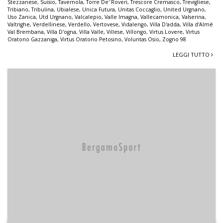
Stezzanese
,
Suisio
,
Tavernola
,
Torre De' Roveri
,
Trescore Cremasco
,
Trevigliese
,
Tribiano
,
Tribulina
,
Ubialese
,
Unica Futura
,
Unitas Coccaglio
,
United Urgnano
,
Uso Zanica
,
Utd Urgnano
,
Valcalepio
,
Valle Imagna
,
Vallecamonica
,
Valserina
,
Valtrighe
,
Verdellinese
,
Verdello
,
Vertovese
,
Vidalengo
,
Villa D'adda
,
Villa d'Almè
Val Brembana
,
Villa D'ogna
,
Villa Valle
,
Villese
,
Villongo
,
Virtus Lovere
,
Virtus
Oratorio Gazzaniga
,
Virtus Oratorio Petosino
,
Voluntas Osio
,
Zogno 98
LEGGI TUTTO