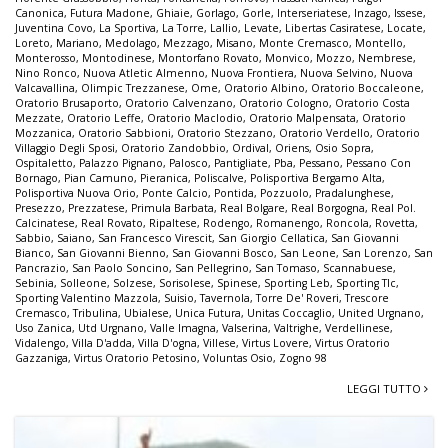
Canonica
,
Futura Madone
,
Ghiaie
,
Gorlago
,
Gorle
,
Interseriatese
,
Inzago
,
Issese
,
Juventina Covo
,
La Sportiva
,
La Torre
,
Lallio
,
Levate
,
Libertas Casiratese
,
Locate
,
Loreto
,
Mariano
,
Medolago
,
Mezzago
,
Misano
,
Monte Cremasco
,
Montello
,
Monterosso
,
Montodinese
,
Montorfano Rovato
,
Monvico
,
Mozzo
,
Nembrese
,
Nino Ronco
,
Nuova Atletic Almenno
,
Nuova Frontiera
,
Nuova Selvino
,
Nuova
Valcavallina
,
Olimpic Trezzanese
,
Ome
,
Oratorio Albino
,
Oratorio Boccaleone
,
Oratorio Brusaporto
,
Oratorio Calvenzano
,
Oratorio Cologno
,
Oratorio Costa
Mezzate
,
Oratorio Leffe
,
Oratorio Maclodio
,
Oratorio Malpensata
,
Oratorio
Mozzanica
,
Oratorio Sabbioni
,
Oratorio Stezzano
,
Oratorio Verdello
,
Oratorio
Villaggio Degli Sposi
,
Oratorio Zandobbio
,
Ordival
,
Oriens
,
Osio Sopra
,
Ospitaletto
,
Palazzo Pignano
,
Palosco
,
Pantigliate
,
Pba
,
Pessano
,
Pessano Con
Bornago
,
Pian Camuno
,
Pieranica
,
Poliscalve
,
Polisportiva Bergamo Alta
,
Polisportiva Nuova Orio
,
Ponte Calcio
,
Pontida
,
Pozzuolo
,
Pradalunghese
,
Presezzo
,
Prezzatese
,
Primula Barbata
,
Real Bolgare
,
Real Borgogna
,
Real Pol.
Calcinatese
,
Real Rovato
,
Ripaltese
,
Rodengo
,
Romanengo
,
Roncola
,
Rovetta
,
Sabbio
,
Saiano
,
San Francesco Virescit
,
San Giorgio Cellatica
,
San Giovanni
Bianco
,
San Giovanni Bienno
,
San Giovanni Bosco
,
San Leone
,
San Lorenzo
,
San
Pancrazio
,
San Paolo Soncino
,
San Pellegrino
,
San Tomaso
,
Scannabuese
,
Sebinia
,
Solleone
,
Solzese
,
Sorisolese
,
Spinese
,
Sporting Leb
,
Sporting Tlc
,
Sporting Valentino Mazzola
,
Suisio
,
Tavernola
,
Torre De' Roveri
,
Trescore
Cremasco
,
Tribulina
,
Ubialese
,
Unica Futura
,
Unitas Coccaglio
,
United Urgnano
,
Uso Zanica
,
Utd Urgnano
,
Valle Imagna
,
Valserina
,
Valtrighe
,
Verdellinese
,
Vidalengo
,
Villa D'adda
,
Villa D'ogna
,
Villese
,
Virtus Lovere
,
Virtus Oratorio
Gazzaniga
,
Virtus Oratorio Petosino
,
Voluntas Osio
,
Zogno 98
LEGGI TUTTO