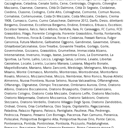
Cazzaghese
,
Celadina
,
Cenate Sotto
,
Cene
,
Centrolago
,
Chignolo
,
Ciliverghe
Mazzano
,
Cisanese
,
Ciserano
,
Città Di Dalmine
,
Città Di Segrate
,
Cividatese
,
Cividino
,
Clusone
,
Codogno
,
Colle Alto
,
Colnaghese
,
Comonte
,
Comun Nuovo
,
Cornatese
,
Cortenuovese
,
Costa Di Mezzate
,
Costa Mezzate
,
Credaro
,
Crema
1908
,
Curnasco
,
Curno
,
Curno Caluschese
,
Dalmine 2012
,
Darfo
,
Desio
,
dilettanti
Bergamo
,
Doverese
,
Eccellenza Bergamo
,
Endine
,
Entratico
,
Erbusco
,
Excelsior
,
Excelsior Vaiano
,
Falco
,
Falco Albino
,
Fanfulla
,
Fara
,
Fc Caravaggio
,
FC Curno
,
FCD
Grassobbio
,
Filago
,
Fiorente Colognola
,
Fiorente Grassobbio
,
Fiorita
,
Fontanella
,
Foresto
,
Fornovo
,
Forza & Costanza
,
Forza e Costanza
,
Frassati Ranica
,
Fulgor
Canonica
,
Futura Madone
,
Galbiatese Oggiono
,
Gandinese
,
Gavarnese
,
Ghiaie
,
GhisalbeseCalcinatese
,
Giov Trealbe
,
Giovanile Trealbe
,
Gorlago
,
Gorle
,
Governolese
,
Gozzano
,
Grassobbio
,
Grumellese
,
Immacolata Alzano
,
Interseriatese
,
Inveruno
,
Inzago
,
Issese
,
Juventina Covo
,
La Dominante
,
La
Sportiva
,
La Torre
,
Lallio
,
Lecco
,
Legnago Salus
,
Lemine
,
Levate
,
Libertas
Casiratese
,
Locate
,
Loreto
,
Luciano Manara
,
Luisiana
,
Mapello Bonate
,
MapelloBonate
,
Mariano
,
Mario Zanconti
,
Medolago
,
Melegnano
,
Mezzago
,
Misano
,
Monte Cremasco
,
Montello
,
Monterosso
,
Montodinese
,
Montorfano
Rovato
,
Monvico
,
Mozzanichese
,
Mozzo
,
Nembrese
,
Nino Ronco
,
Nuova Atletic
Almenno
,
Nuova Frontiera
,
Nuova Selvino
,
Nuova Valcavallina
,
Offanenghese
,
Offanengo
,
Olginatese
,
Olimpic Trezzanese
,
Ombriano Aurora
,
Ome
,
Oratorio
Albino
,
Oratorio Boccaleone
,
Oratorio Brusaporto
,
Oratorio Calvenzano
,
Oratorio Cologno
,
Oratorio Costa Mezzate
,
Oratorio Leffe
,
Oratorio Maclodio
,
Oratorio Malpensata
,
Oratorio Mozzanica
,
Oratorio Sabbioni
,
Oratorio
Stezzano
,
Oratorio Verdello
,
Oratorio Villaggio Degli Sposi
,
Oratorio Zandobbio
,
Ordival
,
Oriens
,
Orsa Cortefranca
,
Osio Sopra
,
Ospitaletto
,
Pagazzanese
,
Paladina
,
Palazzo Pignano
,
Palosco
,
Pantigliate
,
Paullese
,
Pba
,
Pedrengo
,
Pedrocca
,
Pessano
,
Pessano Con Bornago
,
Piacenza
,
Pian Camuno
,
Pieranica
,
Poliscalve
,
Polisportiva Bergamo Alta
,
Polisportiva Nuova Orio
,
Ponte Calcio
,
Ponteranica
,
Pontida
,
Pontirolese
,
Pontisola
,
Pozzuolo
,
Pradalunghese
,
Presezzo
,
Prezzatese
,
Prima Categoria Bergamo
,
Prima Categoria girone D
,