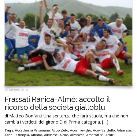
29 Maggio 2014
Frassati Ranica-Almé: accolto il
ricorso della società gialloblu
di Matteo Bonfanti Una sentenza che farà scuola, ma che non
cambia i verdetti del girone D di Prima categoria. […]
Tags:
Accademia Valseriana
,
Acop Zelo
,
Acos Treviglio
,
Acov Verdello
,
Adrarese
,
Agnelli Olimpia
,
Albano
,
Albinese
,
Almè
,
Alzanese
,
Amatori 85
,
Amici