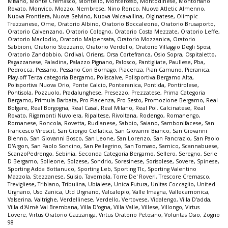
Misano
,
Monte Cremasco
,
Montello
,
Monterosso
,
Montodinese
,
Montorfano
Rovato
,
Monvico
,
Mozzo
,
Nembrese
,
Nino Ronco
,
Nuova Atletic Almenno
,
Nuova Frontiera
,
Nuova Selvino
,
Nuova Valcavallina
,
Olginatese
,
Olimpic
Trezzanese
,
Ome
,
Oratorio Albino
,
Oratorio Boccaleone
,
Oratorio Brusaporto
,
Oratorio Calvenzano
,
Oratorio Cologno
,
Oratorio Costa Mezzate
,
Oratorio Leffe
,
Oratorio Maclodio
,
Oratorio Malpensata
,
Oratorio Mozzanica
,
Oratorio
Sabbioni
,
Oratorio Stezzano
,
Oratorio Verdello
,
Oratorio Villaggio Degli Sposi
,
Oratorio Zandobbio
,
Ordival
,
Oriens
,
Orsa Cortefranca
,
Osio Sopra
,
Ospitaletto
,
Pagazzanese
,
Paladina
,
Palazzo Pignano
,
Palosco
,
Pantigliate
,
Paullese
,
Pba
,
Pedrocca
,
Pessano
,
Pessano Con Bornago
,
Piacenza
,
Pian Camuno
,
Pieranica
,
Play-off Terza categoria Bergamo
,
Poliscalve
,
Polisportiva Bergamo Alta
,
Polisportiva Nuova Orio
,
Ponte Calcio
,
Ponteranica
,
Pontida
,
Pontirolese
,
Pontisola
,
Pozzuolo
,
Pradalunghese
,
Presezzo
,
Prezzatese
,
Prima Categoria
Bergamo
,
Primula Barbata
,
Pro Piacenza
,
Pro Sesto
,
Promozione Bergamo
,
Real
Bolgare
,
Real Borgogna
,
Real Casal
,
Real Milano
,
Real Pol. Calcinatese
,
Real
Rovato
,
Rigamonti Nuvolera
,
Ripaltese
,
Rivoltana
,
Rodengo
,
Romanengo
,
Romanese
,
Roncola
,
Rovetta
,
Rudianese
,
Sabbio
,
Saiano
,
Sambonifacese
,
San
Francesco Virescit
,
San Giorgio Cellatica
,
San Giovanni Bianco
,
San Giovanni
Bienno
,
San Giovanni Bosco
,
San Leone
,
San Lorenzo
,
San Pancrazio
,
San Paolo
D'Argon
,
San Paolo Soncino
,
San Pellegrino
,
San Tomaso
,
Sarnico
,
Scannabuese
,
ScanzoPedrengo
,
Sebinia
,
Seconda Categoria Bergamo
,
Sellero
,
Seregno
,
Serie
D Bergamo
,
Solleone
,
Solzese
,
Sondrio
,
Soresinese
,
Sorisolese
,
Sovere
,
Spinese
,
Sporting Adda Bottanuco
,
Sporting Leb
,
Sporting Tlc
,
Sporting Valentino
Mazzola
,
Stezzanese
,
Suisio
,
Tavernola
,
Torre De' Roveri
,
Trescore Cremasco
,
Trevigliese
,
Tribiano
,
Tribulina
,
Ubialese
,
Unica Futura
,
Unitas Coccaglio
,
United
Urgnano
,
Uso Zanica
,
Utd Urgnano
,
Valcalepio
,
Valle Imagna
,
Vallecamonica
,
Valserina
,
Valtrighe
,
Verdellinese
,
Verdello
,
Vertovese
,
Vidalengo
,
Villa D'adda
,
Villa d'Almè Val Brembana
,
Villa D'ogna
,
Villa Valle
,
Villese
,
Villongo
,
Virtus
Lovere
,
Virtus Oratorio Gazzaniga
,
Virtus Oratorio Petosino
,
Voluntas Osio
,
Zogno
98