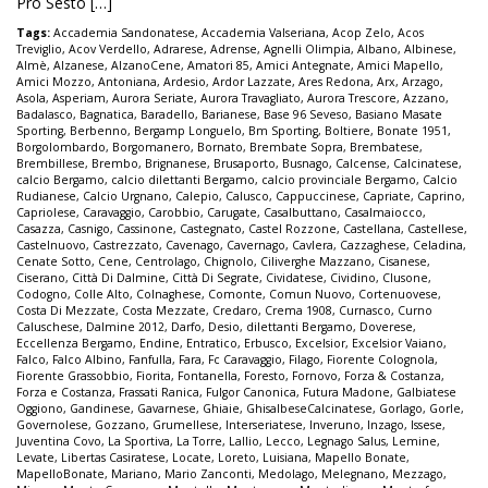
Pro Sesto […]
Tags:
Accademia Sandonatese
,
Accademia Valseriana
,
Acop Zelo
,
Acos
Treviglio
,
Acov Verdello
,
Adrarese
,
Adrense
,
Agnelli Olimpia
,
Albano
,
Albinese
,
Almè
,
Alzanese
,
AlzanoCene
,
Amatori 85
,
Amici Antegnate
,
Amici Mapello
,
Amici Mozzo
,
Antoniana
,
Ardesio
,
Ardor Lazzate
,
Ares Redona
,
Arx
,
Arzago
,
Asola
,
Asperiam
,
Aurora Seriate
,
Aurora Travagliato
,
Aurora Trescore
,
Azzano
,
Badalasco
,
Bagnatica
,
Baradello
,
Barianese
,
Base 96 Seveso
,
Basiano Masate
Sporting
,
Berbenno
,
Bergamp Longuelo
,
Bm Sporting
,
Boltiere
,
Bonate 1951
,
Borgolombardo
,
Borgomanero
,
Bornato
,
Brembate Sopra
,
Brembatese
,
Brembillese
,
Brembo
,
Brignanese
,
Brusaporto
,
Busnago
,
Calcense
,
Calcinatese
,
calcio Bergamo
,
calcio dilettanti Bergamo
,
calcio provinciale Bergamo
,
Calcio
Rudianese
,
Calcio Urgnano
,
Calepio
,
Calusco
,
Cappuccinese
,
Capriate
,
Caprino
,
Capriolese
,
Caravaggio
,
Carobbio
,
Carugate
,
Casalbuttano
,
Casalmaiocco
,
Casazza
,
Casnigo
,
Cassinone
,
Castegnato
,
Castel Rozzone
,
Castellana
,
Castellese
,
Castelnuovo
,
Castrezzato
,
Cavenago
,
Cavernago
,
Cavlera
,
Cazzaghese
,
Celadina
,
Cenate Sotto
,
Cene
,
Centrolago
,
Chignolo
,
Ciliverghe Mazzano
,
Cisanese
,
Ciserano
,
Città Di Dalmine
,
Città Di Segrate
,
Cividatese
,
Cividino
,
Clusone
,
Codogno
,
Colle Alto
,
Colnaghese
,
Comonte
,
Comun Nuovo
,
Cortenuovese
,
Costa Di Mezzate
,
Costa Mezzate
,
Credaro
,
Crema 1908
,
Curnasco
,
Curno
Caluschese
,
Dalmine 2012
,
Darfo
,
Desio
,
dilettanti Bergamo
,
Doverese
,
Eccellenza Bergamo
,
Endine
,
Entratico
,
Erbusco
,
Excelsior
,
Excelsior Vaiano
,
Falco
,
Falco Albino
,
Fanfulla
,
Fara
,
Fc Caravaggio
,
Filago
,
Fiorente Colognola
,
Fiorente Grassobbio
,
Fiorita
,
Fontanella
,
Foresto
,
Fornovo
,
Forza & Costanza
,
Forza e Costanza
,
Frassati Ranica
,
Fulgor Canonica
,
Futura Madone
,
Galbiatese
Oggiono
,
Gandinese
,
Gavarnese
,
Ghiaie
,
GhisalbeseCalcinatese
,
Gorlago
,
Gorle
,
Governolese
,
Gozzano
,
Grumellese
,
Interseriatese
,
Inveruno
,
Inzago
,
Issese
,
Juventina Covo
,
La Sportiva
,
La Torre
,
Lallio
,
Lecco
,
Legnago Salus
,
Lemine
,
Levate
,
Libertas Casiratese
,
Locate
,
Loreto
,
Luisiana
,
Mapello Bonate
,
MapelloBonate
,
Mariano
,
Mario Zanconti
,
Medolago
,
Melegnano
,
Mezzago
,