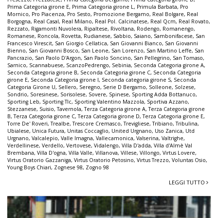
Prima Categoria girone E
,
Prima Categoria girone L
,
Primula Barbata
,
Pro
Mornico
,
Pro Piacenza
,
Pro Sesto
,
Promozione Bergamo
,
Real Bolgare
,
Real
Borgogna
,
Real Casal
,
Real Milano
,
Real Pol. Calcinatese
,
Real Qcm
,
Real Rovato
,
Rezzato
,
Rigamonti Nuvolera
,
Ripaltese
,
Rivoltana
,
Rodengo
,
Romanengo
,
Romanese
,
Roncola
,
Rovetta
,
Rudianese
,
Sabbio
,
Saiano
,
Sambonifacese
,
San
Francesco Virescit
,
San Giorgio Cellatica
,
San Giovanni Bianco
,
San Giovanni
Bienno
,
San Giovanni Bosco
,
San Leone
,
San Lorenzo
,
San Martino Leffe
,
San
Pancrazio
,
San Paolo D'Argon
,
San Paolo Soncino
,
San Pellegrino
,
San Tomaso
,
Sarnico
,
Scannabuese
,
ScanzoPedrengo
,
Sebinia
,
Seconda Categoria girone A
,
Seconda Categoria girone B
,
Seconda Categoria girone C
,
Seconda Categoria
girone E
,
Seconda Categoria girone I
,
Seconda categoria girone S
,
Seconda
Categoria Girone U
,
Sellero
,
Seregno
,
Serie D Bergamo
,
Solleone
,
Solzese
,
Sondrio
,
Soresinese
,
Sorisolese
,
Sovere
,
Spinese
,
Sporting Adda Bottanuco
,
Sporting Leb
,
Sporting Tlc
,
Sporting Valentino Mazzola
,
Sportiva Azzano
,
Stezzanese
,
Suisio
,
Tavernola
,
Terza Categoria girone A
,
Terza Categoria girone
B
,
Terza Categoria girone C
,
Terza Categoria girone D
,
Terza Categoria girone E
,
Torre De' Roveri
,
Trealbe
,
Trescore Cremasco
,
Trevigliese
,
Tribiano
,
Tribulina
,
Ubialese
,
Unica Futura
,
Unitas Coccaglio
,
United Urgnano
,
Uso Zanica
,
Utd
Urgnano
,
Valcalepio
,
Valle Imagna
,
Vallecamonica
,
Valserina
,
Valtrighe
,
Verdellinese
,
Verdello
,
Vertovese
,
Vidalengo
,
Villa D'adda
,
Villa d'Almè Val
Brembana
,
Villa D'ogna
,
Villa Valle
,
Villanova
,
Villese
,
Villongo
,
Virtus Lovere
,
Virtus Oratorio Gazzaniga
,
Virtus Oratorio Petosino
,
Virtus Trezzo
,
Voluntas Osio
,
Young Boys Chiari
,
Zognese 98
,
Zogno 98
LEGGI TUTTO