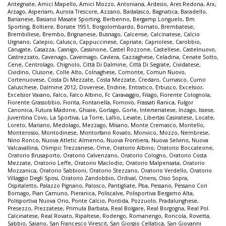
Antegnate
,
Amici Mapello
,
Amici Mozzo
,
Antoniana
,
Ardesio
,
Ares Redona
,
Arx
,
Arzago
,
Asperiam
,
Aurora Trescore
,
Azzano
,
Badalasco
,
Bagnatica
,
Baradello
,
Barianese
,
Basiano Masate Sporting
,
Berbenno
,
Bergamp Longuelo
,
Bm
Sporting
,
Boltiere
,
Bonate 1951
,
Borgolombardo
,
Bornato
,
Brembatese
,
Brembillese
,
Brembo
,
Brignanese
,
Busnago
,
Calcense
,
Calcinatese
,
Calcio
Urgnano
,
Calepio
,
Calusco
,
Cappuccinese
,
Capriate
,
Capriolese
,
Carobbio
,
Carugate
,
Casazza
,
Casnigo
,
Cassinone
,
Castel Rozzone
,
Castellese
,
Castelnuovo
,
Castrezzato
,
Cavenago
,
Cavernago
,
Cavlera
,
Cazzaghese
,
Celadina
,
Cenate Sotto
,
Cene
,
Centrolago
,
Chignolo
,
Città Di Dalmine
,
Città Di Segrate
,
Cividatese
,
Cividino
,
Clusone
,
Colle Alto
,
Colnaghese
,
Comonte
,
Comun Nuovo
,
Cortenuovese
,
Costa Di Mezzate
,
Costa Mezzate
,
Credaro
,
Curnasco
,
Curno
Caluschese
,
Dalmine 2012
,
Doverese
,
Endine
,
Entratico
,
Erbusco
,
Excelsior
,
Excelsior Vaiano
,
Falco
,
Falco Albino
,
Fc Caravaggio
,
Filago
,
Fiorente Colognola
,
Fiorente Grassobbio
,
Fiorita
,
Fontanella
,
Fornovo
,
Frassati Ranica
,
Fulgor
Canonica
,
Futura Madone
,
Ghiaie
,
Gorlago
,
Gorle
,
Interseriatese
,
Inzago
,
Issese
,
Juventina Covo
,
La Sportiva
,
La Torre
,
Lallio
,
Levate
,
Libertas Casiratese
,
Locate
,
Loreto
,
Mariano
,
Medolago
,
Mezzago
,
Misano
,
Monte Cremasco
,
Montello
,
Monterosso
,
Montodinese
,
Montorfano Rovato
,
Monvico
,
Mozzo
,
Nembrese
,
Nino Ronco
,
Nuova Atletic Almenno
,
Nuova Frontiera
,
Nuova Selvino
,
Nuova
Valcavallina
,
Olimpic Trezzanese
,
Ome
,
Oratorio Albino
,
Oratorio Boccaleone
,
Oratorio Brusaporto
,
Oratorio Calvenzano
,
Oratorio Cologno
,
Oratorio Costa
Mezzate
,
Oratorio Leffe
,
Oratorio Maclodio
,
Oratorio Malpensata
,
Oratorio
Mozzanica
,
Oratorio Sabbioni
,
Oratorio Stezzano
,
Oratorio Verdello
,
Oratorio
Villaggio Degli Sposi
,
Oratorio Zandobbio
,
Ordival
,
Oriens
,
Osio Sopra
,
Ospitaletto
,
Palazzo Pignano
,
Palosco
,
Pantigliate
,
Pba
,
Pessano
,
Pessano Con
Bornago
,
Pian Camuno
,
Pieranica
,
Poliscalve
,
Polisportiva Bergamo Alta
,
Polisportiva Nuova Orio
,
Ponte Calcio
,
Pontida
,
Pozzuolo
,
Pradalunghese
,
Presezzo
,
Prezzatese
,
Primula Barbata
,
Real Bolgare
,
Real Borgogna
,
Real Pol.
Calcinatese
,
Real Rovato
,
Ripaltese
,
Rodengo
,
Romanengo
,
Roncola
,
Rovetta
,
Sabbio
,
Saiano
,
San Francesco Virescit
,
San Giorgio Cellatica
,
San Giovanni