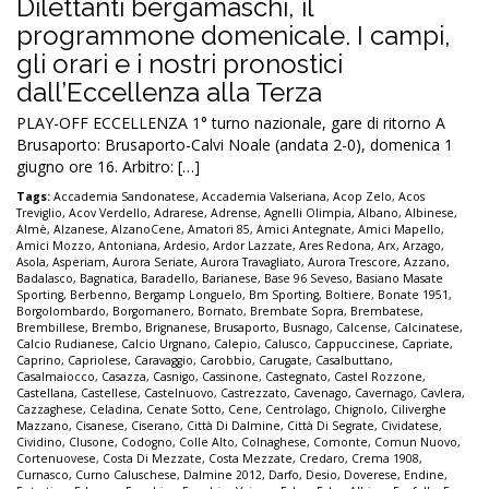
Dilettanti bergamaschi, il
programmone domenicale. I campi,
gli orari e i nostri pronostici
dall’Eccellenza alla Terza
PLAY-OFF ECCELLENZA 1° turno nazionale, gare di ritorno A
Brusaporto: Brusaporto-Calvi Noale (andata 2-0), domenica 1
giugno ore 16. Arbitro: […]
Tags:
Accademia Sandonatese
,
Accademia Valseriana
,
Acop Zelo
,
Acos
Treviglio
,
Acov Verdello
,
Adrarese
,
Adrense
,
Agnelli Olimpia
,
Albano
,
Albinese
,
Almè
,
Alzanese
,
AlzanoCene
,
Amatori 85
,
Amici Antegnate
,
Amici Mapello
,
Amici Mozzo
,
Antoniana
,
Ardesio
,
Ardor Lazzate
,
Ares Redona
,
Arx
,
Arzago
,
Asola
,
Asperiam
,
Aurora Seriate
,
Aurora Travagliato
,
Aurora Trescore
,
Azzano
,
Badalasco
,
Bagnatica
,
Baradello
,
Barianese
,
Base 96 Seveso
,
Basiano Masate
Sporting
,
Berbenno
,
Bergamp Longuelo
,
Bm Sporting
,
Boltiere
,
Bonate 1951
,
Borgolombardo
,
Borgomanero
,
Bornato
,
Brembate Sopra
,
Brembatese
,
Brembillese
,
Brembo
,
Brignanese
,
Brusaporto
,
Busnago
,
Calcense
,
Calcinatese
,
Calcio Rudianese
,
Calcio Urgnano
,
Calepio
,
Calusco
,
Cappuccinese
,
Capriate
,
Caprino
,
Capriolese
,
Caravaggio
,
Carobbio
,
Carugate
,
Casalbuttano
,
Casalmaiocco
,
Casazza
,
Casnigo
,
Cassinone
,
Castegnato
,
Castel Rozzone
,
Castellana
,
Castellese
,
Castelnuovo
,
Castrezzato
,
Cavenago
,
Cavernago
,
Cavlera
,
Cazzaghese
,
Celadina
,
Cenate Sotto
,
Cene
,
Centrolago
,
Chignolo
,
Ciliverghe
Mazzano
,
Cisanese
,
Ciserano
,
Città Di Dalmine
,
Città Di Segrate
,
Cividatese
,
Cividino
,
Clusone
,
Codogno
,
Colle Alto
,
Colnaghese
,
Comonte
,
Comun Nuovo
,
Cortenuovese
,
Costa Di Mezzate
,
Costa Mezzate
,
Credaro
,
Crema 1908
,
Curnasco
,
Curno Caluschese
,
Dalmine 2012
,
Darfo
,
Desio
,
Doverese
,
Endine
,