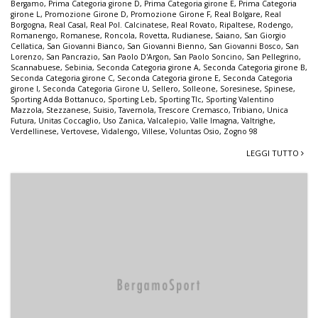
Bergamo
,
Prima Categoria girone D
,
Prima Categoria girone E
,
Prima Categoria
girone L
,
Promozione Girone D
,
Promozione Girone F
,
Real Bolgare
,
Real
Borgogna
,
Real Casal
,
Real Pol. Calcinatese
,
Real Rovato
,
Ripaltese
,
Rodengo
,
Romanengo
,
Romanese
,
Roncola
,
Rovetta
,
Rudianese
,
Saiano
,
San Giorgio
Cellatica
,
San Giovanni Bianco
,
San Giovanni Bienno
,
San Giovanni Bosco
,
San
Lorenzo
,
San Pancrazio
,
San Paolo D'Argon
,
San Paolo Soncino
,
San Pellegrino
,
Scannabuese
,
Sebinia
,
Seconda Categoria girone A
,
Seconda Categoria girone B
,
Seconda Categoria girone C
,
Seconda Categoria girone E
,
Seconda Categoria
girone I
,
Seconda Categoria Girone U
,
Sellero
,
Solleone
,
Soresinese
,
Spinese
,
Sporting Adda Bottanuco
,
Sporting Leb
,
Sporting Tlc
,
Sporting Valentino
Mazzola
,
Stezzanese
,
Suisio
,
Tavernola
,
Trescore Cremasco
,
Tribiano
,
Unica
Futura
,
Unitas Coccaglio
,
Uso Zanica
,
Valcalepio
,
Valle Imagna
,
Valtrighe
,
Verdellinese
,
Vertovese
,
Vidalengo
,
Villese
,
Voluntas Osio
,
Zogno 98
LEGGI TUTTO