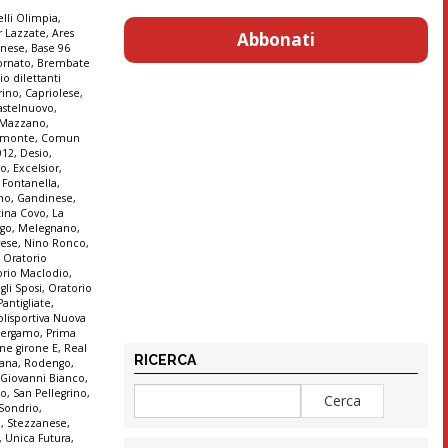
lli Olimpia
,
r Lazzate
,
Ares
Abbonati
anese
,
Base 96
ornato
,
Brembate
io dilettanti
rino
,
Capriolese
,
astelnuovo
,
e Mazzano
,
monte
,
Comun
012
,
Desio
,
co
,
Excelsior
,
,
Fontanella
,
ono
,
Gandinese
,
tina Covo
,
La
go
,
Melegnano
,
ese
,
Nino Ronco
,
,
Oratorio
orio Maclodio
,
gli Sposi
,
Oratorio
Pantigliate
,
olisportiva Nuova
 Bergamo
,
Prima
ne girone E
,
Real
RICERCA
tana
,
Rodengo
,
 Giovanni Bianco
,
no
,
San Pellegrino
,
Sondrio
,
a
,
Stezzanese
,
,
Unica Futura
,