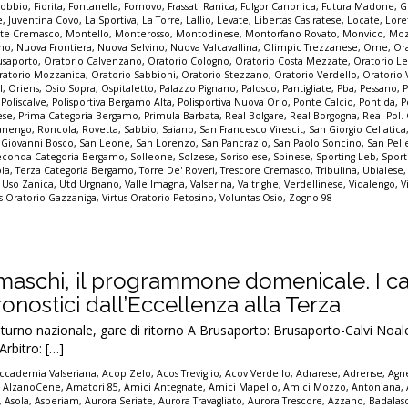
sobbio
,
Fiorita
,
Fontanella
,
Fornovo
,
Frassati Ranica
,
Fulgor Canonica
,
Futura Madone
,
G
e
,
Juventina Covo
,
La Sportiva
,
La Torre
,
Lallio
,
Levate
,
Libertas Casiratese
,
Locate
,
Lore
te Cremasco
,
Montello
,
Monterosso
,
Montodinese
,
Montorfano Rovato
,
Monvico
,
Mo
nno
,
Nuova Frontiera
,
Nuova Selvino
,
Nuova Valcavallina
,
Olimpic Trezzanese
,
Ome
,
Or
usaporto
,
Oratorio Calvenzano
,
Oratorio Cologno
,
Oratorio Costa Mezzate
,
Oratorio Le
ratorio Mozzanica
,
Oratorio Sabbioni
,
Oratorio Stezzano
,
Oratorio Verdello
,
Oratorio V
l
,
Oriens
,
Osio Sopra
,
Ospitaletto
,
Palazzo Pignano
,
Palosco
,
Pantigliate
,
Pba
,
Pessano
,
,
Poliscalve
,
Polisportiva Bergamo Alta
,
Polisportiva Nuova Orio
,
Ponte Calcio
,
Pontida
,
P
ese
,
Prima Categoria Bergamo
,
Primula Barbata
,
Real Bolgare
,
Real Borgogna
,
Real Pol.
nengo
,
Roncola
,
Rovetta
,
Sabbio
,
Saiano
,
San Francesco Virescit
,
San Giorgio Cellatica
 Giovanni Bosco
,
San Leone
,
San Lorenzo
,
San Pancrazio
,
San Paolo Soncino
,
San Pell
econda Categoria Bergamo
,
Solleone
,
Solzese
,
Sorisolese
,
Spinese
,
Sporting Leb
,
Sport
ola
,
Terza Categoria Bergamo
,
Torre De' Roveri
,
Trescore Cremasco
,
Tribulina
,
Ubialese
,
Uso Zanica
,
Utd Urgnano
,
Valle Imagna
,
Valserina
,
Valtrighe
,
Verdellinese
,
Vidalengo
,
V
us Oratorio Gazzaniga
,
Virtus Oratorio Petosino
,
Voluntas Osio
,
Zogno 98
amaschi, il programmone domenicale. I ca
pronostici dall’Eccellenza alla Terza
no nazionale, gare di ritorno A Brusaporto: Brusaporto-Calvi Noale
rbitro: […]
ccademia Valseriana
,
Acop Zelo
,
Acos Treviglio
,
Acov Verdello
,
Adrarese
,
Adrense
,
Agne
,
AlzanoCene
,
Amatori 85
,
Amici Antegnate
,
Amici Mapello
,
Amici Mozzo
,
Antoniana
,
,
Asola
,
Asperiam
,
Aurora Seriate
,
Aurora Travagliato
,
Aurora Trescore
,
Azzano
,
Badalas