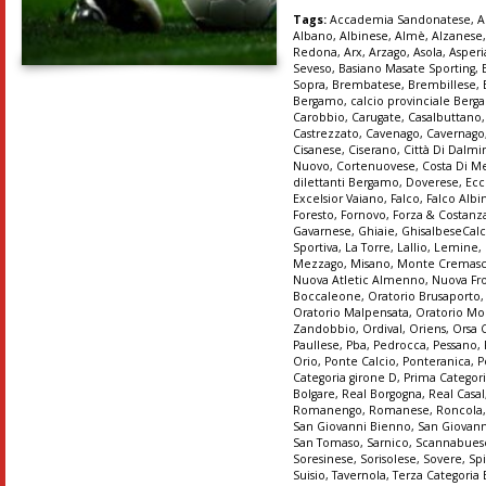
Tags:
Accademia Sandonatese
,
A
Albano
,
Albinese
,
Almè
,
Alzanese
Redona
,
Arx
,
Arzago
,
Asola
,
Asper
Seveso
,
Basiano Masate Sporting
,
Sopra
,
Brembatese
,
Brembillese
,
Bergamo
,
calcio provinciale Ber
Carobbio
,
Carugate
,
Casalbuttano
Castrezzato
,
Cavenago
,
Cavernago
Cisanese
,
Ciserano
,
Città Di Dalmi
Nuovo
,
Cortenuovese
,
Costa Di M
dilettanti Bergamo
,
Doverese
,
Ecc
Excelsior Vaiano
,
Falco
,
Falco Albi
Foresto
,
Fornovo
,
Forza & Costanz
Gavarnese
,
Ghiaie
,
GhisalbeseCalc
Sportiva
,
La Torre
,
Lallio
,
Lemine
,
Mezzago
,
Misano
,
Monte Cremas
Nuova Atletic Almenno
,
Nuova Fr
Boccaleone
,
Oratorio Brusaporto
Oratorio Malpensata
,
Oratorio Mo
Zandobbio
,
Ordival
,
Oriens
,
Orsa 
Paullese
,
Pba
,
Pedrocca
,
Pessano
,
Orio
,
Ponte Calcio
,
Ponteranica
,
P
Categoria girone D
,
Prima Categori
Bolgare
,
Real Borgogna
,
Real Casal
Romanengo
,
Romanese
,
Roncola
San Giovanni Bienno
,
San Giovann
San Tomaso
,
Sarnico
,
Scannabues
Soresinese
,
Sorisolese
,
Sovere
,
Sp
Suisio
,
Tavernola
,
Terza Categoria