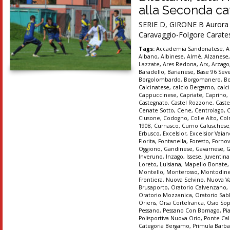
alla Seconda cat
SERIE D, GIRONE B Aurora Se
Caravaggio-Folgore Carates
Tags:
Accademia Sandonatese
,
A
Albano
,
Albinese
,
Almè
,
Alzanese
Lazzate
,
Ares Redona
,
Arx
,
Arzago
Baradello
,
Barianese
,
Base 96 Sev
Borgolombardo
,
Borgomanero
,
B
Calcinatese
,
calcio Bergamo
,
calc
Cappuccinese
,
Capriate
,
Caprino
,
Castegnato
,
Castel Rozzone
,
Caste
Cenate Sotto
,
Cene
,
Centrolago
,
Clusone
,
Codogno
,
Colle Alto
,
Col
1908
,
Curnasco
,
Curno Caluschese
Erbusco
,
Excelsior
,
Excelsior Vaia
Fiorita
,
Fontanella
,
Foresto
,
Forno
Oggiono
,
Gandinese
,
Gavarnese
,
G
Inveruno
,
Inzago
,
Issese
,
Juventin
Loreto
,
Luisiana
,
Mapello Bonate
Montello
,
Monterosso
,
Montodin
Frontiera
,
Nuova Selvino
,
Nuova Va
Brusaporto
,
Oratorio Calvenzano
,
Oratorio Mozzanica
,
Oratorio Sab
Oriens
,
Orsa Cortefranca
,
Osio So
Pessano
,
Pessano Con Bornago
,
Pi
Polisportiva Nuova Orio
,
Ponte Cal
Categoria Bergamo
,
Primula Barba