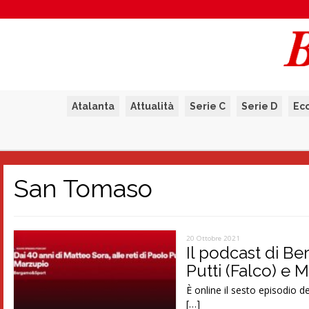
Atalanta
Attualità
Serie C
Serie D
Ec
San Tomaso
20 Ottobre 2021
Il podcast di Be
Putti (Falco) e
È online il sesto episodio
[…]