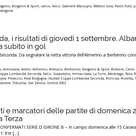
rgamo
,
Bergamo & Sport
,
calcio
,
Falco
,
Gabriele Marzupio
,
Matteo Sora
,
Paolo Putti
,
p
ategoria
, i risultati di giovedì 1 settembre. Alba
 subito in gol
Seconda. Da segnalare la netta vittoria dell’Almenno a Berbenno cond
u
,
Antoniana
,
Atletic Almenno
,
Bellusco
,
Berbenno
,
Bergamo & Sport
,
Boltiere
,
Cene
oppa Lombardia Seconda
,
Falco
,
Grassobbio
,
Immacolata
,
La Torre
,
Medolago
,
Nino 
opra
,
Presezzo
,
Real Borgogna
,
risultati Coppa Lombardia Seconda
,
Roncola
,
Rovetta
,
zanese
,
Tribulina
,
Uso Zanica. United 2002
tati e marcatori delle partite di domenica 
la Terza
ONFERMATI SERIE D GIRONE B – In campo domenica alle 15 Carava
: 6’st […]