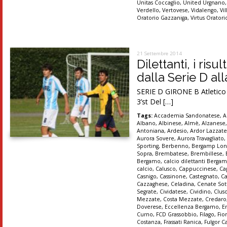
Unitas Coccaglio
,
United Urgnano
Verdello
,
Vertovese
,
Vidalengo
,
Vi
Oratorio Gazzaniga
,
Virtus Orator
21 Settembre 2014
Dilettanti, i ris
dalla Serie D al
SERIE D GIRONE B Atletico M
3’st Del […]
Tags:
Accademia Sandonatese
,
A
Albano
,
Albinese
,
Almè
,
Alzanese
Antoniana
,
Ardesio
,
Ardor Lazzat
Aurora Sovere
,
Aurora Travagliato
Sporting
,
Berbenno
,
Bergamp Lon
Sopra
,
Brembatese
,
Brembillese
,
Bergamo
,
calcio dilettanti Berga
calcio
,
Calusco
,
Cappuccinese
,
Ca
Casnigo
,
Cassinone
,
Castegnato
,
Ca
Cazzaghese
,
Celadina
,
Cenate Sot
Segrate
,
Cividatese
,
Cividino
,
Clus
Mezzate
,
Costa Mezzate
,
Credaro
Doverese
,
Eccellenza Bergamo
,
E
Curno
,
FCD Grassobbio
,
Filago
,
Fio
Costanza
,
Frassati Ranica
,
Fulgor C