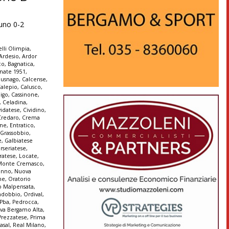
runo 0-2
lli Olimpia
,
Ardesio
,
Ardor
co
,
Bagnatica
,
nate 1951
,
Busnago
,
Calcense
,
alepio
,
Calusco
,
igo
,
Cassinone
,
,
Celadina
,
vidatese
,
Cividino
,
Credaro
,
Crema
ine
,
Entratico
,
 Grassobbio
,
e
,
Galbiatese
erseriatese
,
iratese
,
Locate
,
Monte Cremasco
,
enno
,
Nuova
ne
,
Oratorio
o Malpensata
,
ndobbio
,
Ordival
,
Pba
,
Pedrocca
,
iva Bergamo Alta
,
Prezzatese
,
Prima
asal
,
Real Milano
,