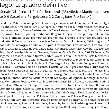
egoria: quadro definitivo
riate-Villafranca 1-0: 11’pt Bertazzoli (AS) Atletico Montichiari-Inve
e 0-0 Castellana-Pergolettese 2-2 Castiglione-Pro Sesto […]
ccademia Valseriana
,
Acop Zelo
,
Acos Treviglio
,
Acov Verdello
,
Adrarese
,
Adrense
,
Agne
,
AlzanoCene
,
Amatori 85
,
Amici Antegnate
,
Amici Mapello
,
Amici Mozzo
,
Antoniana
,
,
Asola
,
Asperiam
,
Aurora Seriate
,
Aurora Travagliato
,
Aurora Trescore
,
Azzano
,
Badalas
eso
,
Basiano Masate Sporting
,
Berbenno
,
Bergamp Longuelo
,
Bm Sporting
,
Boltiere
,
Bo
ornato
,
Brembate Sopra
,
Brembatese
,
Brembillese
,
Brembo
,
Brignanese
,
Brusaporto
,
io dilettanti Bergamo
,
calcio provinciale Bergamo
,
Calcio Rudianese
,
Calcio Urgnano
,
C
Capriolese
,
Caravaggio
,
Carobbio
,
Carugate
,
Casalbuttano
,
Casalmaiocco
,
Casazza
,
Casn
llana
,
Castellese
,
Castelnuovo
,
Castrezzato
,
Cavenago
,
Cavernago
,
Cavlera
,
Cazzaghese
Chignolo
,
Ciliverghe Mazzano
,
Cisanese
,
Ciserano
,
Città Di Dalmine
,
Città Di Segrate
,
Ci
naghese
,
Comonte
,
Comun Nuovo
,
Cortenuovese
,
Costa Di Mezzate
,
Costa Mezzate
,
,
Dalmine 2012
,
Darfo
,
Desio
,
dilettanti Bergamo
,
Doverese
,
Eccellenza Bergamo
,
End
no
,
Falco
,
Falco Albino
,
Fanfulla
,
Fara
,
Fc Caravaggio
,
Filago
,
Fiorente Colognola
,
Fiorente
vo
,
Forza & Costanza
,
Forza e Costanza
,
Frassati Ranica
,
Fulgor Canonica
,
Futura Madon
hiaie
,
GhisalbeseCalcinatese
,
Gorlago
,
Gorle
,
Governolese
,
Gozzano
,
Grumellese
,
Int
a Covo
,
La Sportiva
,
La Torre
,
Lallio
,
Lecco
,
Legnago Salus
,
Lemine
,
Levate
,
Libertas Cas
,
MapelloBonate
,
Mariano
,
Mario Zanconti
,
Medolago
,
Melegnano
,
Mezzago
,
Misano
,
ese
,
Montorfano Rovato
,
Monvico
,
Mozzo
,
Nembrese
,
Nino Ronco
,
Nuova Atletic Alm
lcavallina
,
Olginatese
,
Olimpic Trezzanese
,
Ome
,
Oratorio Albino
,
Oratorio Boccaleo
Oratorio Cologno
,
Oratorio Costa Mezzate
,
Oratorio Leffe
,
Oratorio Maclodio
,
Oratori
bioni
,
Oratorio Stezzano
,
Oratorio Verdello
,
Oratorio Villaggio Degli Sposi
,
Oratorio Za
pra
,
Ospitaletto
,
Pagazzanese
,
Paladina
,
Palazzo Pignano
,
Palosco
,
Pantigliate
,
Paullese
,
acenza
,
Pian Camuno
,
Pieranica
,
Play-off Terza categoria Bergamo
,
Poliscalve
,
Polisport
cio
,
Ponteranica
,
Pontida
,
Pontirolese
,
Pontisola
,
Pozzuolo
,
Pradalunghese
,
Presezzo
,
ta
,
Pro Piacenza
,
Pro Sesto
,
Promozione Bergamo
,
Real Bolgare
,
Real Borgogna
,
Real C