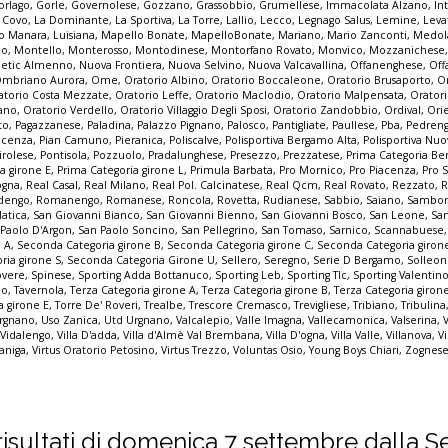
orlago
,
Gorle
,
Governolese
,
Gozzano
,
Grassobbio
,
Grumellese
,
Immacolata Alzano
,
In
a Covo
,
La Dominante
,
La Sportiva
,
La Torre
,
Lallio
,
Lecco
,
Legnago Salus
,
Lemine
,
Leva
o Manara
,
Luisiana
,
Mapello Bonate
,
MapelloBonate
,
Mariano
,
Mario Zanconti
,
Medol
co
,
Montello
,
Monterosso
,
Montodinese
,
Montorfano Rovato
,
Monvico
,
Mozzanichese
letic Almenno
,
Nuova Frontiera
,
Nuova Selvino
,
Nuova Valcavallina
,
Offanenghese
,
Off
mbriano Aurora
,
Ome
,
Oratorio Albino
,
Oratorio Boccaleone
,
Oratorio Brusaporto
,
O
atorio Costa Mezzate
,
Oratorio Leffe
,
Oratorio Maclodio
,
Oratorio Malpensata
,
Orator
zano
,
Oratorio Verdello
,
Oratorio Villaggio Degli Sposi
,
Oratorio Zandobbio
,
Ordival
,
Ori
to
,
Pagazzanese
,
Paladina
,
Palazzo Pignano
,
Palosco
,
Pantigliate
,
Paullese
,
Pba
,
Pedren
acenza
,
Pian Camuno
,
Pieranica
,
Poliscalve
,
Polisportiva Bergamo Alta
,
Polisportiva Nuo
irolese
,
Pontisola
,
Pozzuolo
,
Pradalunghese
,
Presezzo
,
Prezzatese
,
Prima Categoria B
a girone E
,
Prima Categoria girone L
,
Primula Barbata
,
Pro Mornico
,
Pro Piacenza
,
Pro 
ogna
,
Real Casal
,
Real Milano
,
Real Pol. Calcinatese
,
Real Qcm
,
Real Rovato
,
Rezzato
,
R
dengo
,
Romanengo
,
Romanese
,
Roncola
,
Rovetta
,
Rudianese
,
Sabbio
,
Saiano
,
Sambon
latica
,
San Giovanni Bianco
,
San Giovanni Bienno
,
San Giovanni Bosco
,
San Leone
,
Sa
 Paolo D'Argon
,
San Paolo Soncino
,
San Pellegrino
,
San Tomaso
,
Sarnico
,
Scannabuese
e A
,
Seconda Categoria girone B
,
Seconda Categoria girone C
,
Seconda Categoria giron
ria girone S
,
Seconda Categoria Girone U
,
Sellero
,
Seregno
,
Serie D Bergamo
,
Solleo
overe
,
Spinese
,
Sporting Adda Bottanuco
,
Sporting Leb
,
Sporting Tlc
,
Sporting Valentin
io
,
Tavernola
,
Terza Categoria girone A
,
Terza Categoria girone B
,
Terza Categoria giron
a girone E
,
Torre De' Roveri
,
Trealbe
,
Trescore Cremasco
,
Trevigliese
,
Tribiano
,
Tribulina
rgnano
,
Uso Zanica
,
Utd Urgnano
,
Valcalepio
,
Valle Imagna
,
Vallecamonica
,
Valserina
,
,
Vidalengo
,
Villa D'adda
,
Villa d'Almè Val Brembana
,
Villa D'ogna
,
Villa Valle
,
Villanova
,
Vi
zaniga
,
Virtus Oratorio Petosino
,
Virtus Trezzo
,
Voluntas Osio
,
Young Boys Chiari
,
Zognese
 i risultati di domenica 7 settembre dalla S