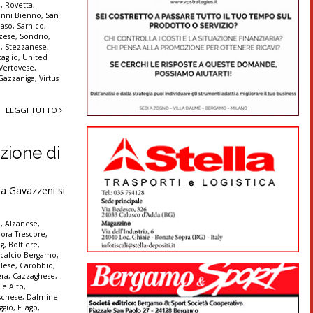
a
,
Rovetta
,
anni Bienno
,
San
aso
,
Sarnico
,
zese
,
Sondrio
,
a
,
Stezzanese
,
aglio
,
United
Vertovese
,
 Gazzaniga
,
Virtus
LEGGI TUTTO
zione di
ia Gavazzeni si
è
,
Alzanese
,
ora Trescore
,
ng
,
Boltiere
,
,
calcio Bergamo
,
olese
,
Carobbio
,
era
,
Cazzaghese
,
le Alto
,
schese
,
Dalmine
ggio
,
Filago
,