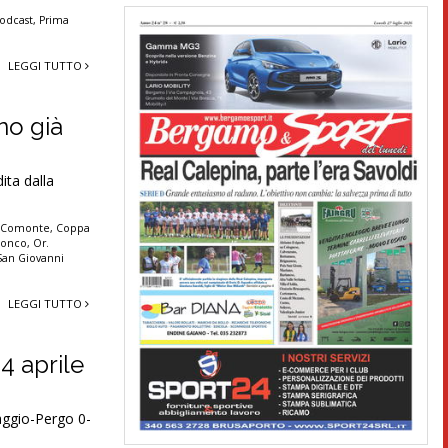
odcast
,
Prima
LEGGI TUTTO
no già
ita dalla
,
Comonte
,
Coppa
Ronco
,
Or.
San Giovanni
LEGGI TUTTO
24 aprile
ggio-Pergo 0-