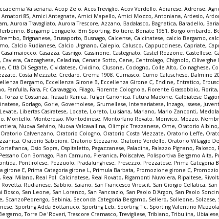
ccademia Valseriana
,
Acop Zelo
,
Acos Treviglio
,
Acov Verdello
,
Adrarese
,
Adrense
,
Agne
,
Amatori 85
,
Amici Antegnate
,
Amici Mapello
,
Amici Mozzo
,
Antoniana
,
Ardesio
,
Ardo
iam
,
Aurora Travagliato
,
Aurora Trescore
,
Azzano
,
Badalasco
,
Bagnatica
,
Baradello
,
Bari
Berbenno
,
Bergamp Longuelo
,
Bm Sporting
,
Boltiere
,
Bonate 1951
,
Borgolombardo
,
B
Brembo
,
Brignanese
,
Brusaporto
,
Busnago
,
Calcense
,
Calcinatese
,
calcio Bergamo
,
calc
gamo
,
Calcio Rudianese
,
Calcio Urgnano
,
Calepio
,
Calusco
,
Cappuccinese
,
Capriate
,
Cap
,
Casalmaiocco
,
Casazza
,
Casnigo
,
Cassinone
,
Castegnato
,
Castel Rozzone
,
Castellese
,
C
,
Cavlera
,
Cazzaghese
,
Celadina
,
Cenate Sotto
,
Cene
,
Centrolago
,
Chignolo
,
Cilivergh
ne
,
Città Di Segrate
,
Cividatese
,
Cividino
,
Clusone
,
Codogno
,
Colle Alto
,
Colnaghese
,
Co
ezzate
,
Costa Mezzate
,
Credaro
,
Crema 1908
,
Curnasco
,
Curno Caluschese
,
Dalmine 2
ellenza Bergamo
,
Eccellenza Girone B
,
Eccellenza Girone C
,
Endine
,
Entratico
,
Erbus
no
,
Fanfulla
,
Fara
,
Fc Caravaggio
,
Filago
,
Fiorente Colognola
,
Fiorente Grassobbio
,
Fiorita
a
,
Forza e Costanza
,
Frassati Ranica
,
Fulgor Canonica
,
Futura Madone
,
Galbiatese Oggi
inatese
,
Gorlago
,
Gorle
,
Governolese
,
Grumellese
,
Interseriatese
,
Inzago
,
Issese
,
Juven
Levate
,
Libertas Casiratese
,
Locate
,
Loreto
,
Luisiana
,
Mariano
,
Mario Zanconti
,
Medola
co
,
Montello
,
Monterosso
,
Montodinese
,
Montorfano Rovato
,
Monvico
,
Mozzo
,
Nembr
ontiera
,
Nuova Selvino
,
Nuova Valcavallina
,
Olimpic Trezzanese
,
Ome
,
Oratorio Albino
,
Oratorio Calvenzano
,
Oratorio Cologno
,
Oratorio Costa Mezzate
,
Oratorio Leffe
,
Orat
zzanica
,
Oratorio Sabbioni
,
Oratorio Stezzano
,
Oratorio Verdello
,
Oratorio Villaggio De
Cortefranca
,
Osio Sopra
,
Ospitaletto
,
Pagazzanese
,
Paladina
,
Palazzo Pignano
,
Palosco
,
Pessano Con Bornago
,
Pian Camuno
,
Pieranica
,
Poliscalve
,
Polisportiva Bergamo Alta
,
P
ontida
,
Pontirolese
,
Pozzuolo
,
Pradalunghese
,
Presezzo
,
Prezzatese
,
Prima Categoria
a girone E
,
Prima Categoria girone L
,
Primula Barbata
,
Promozione girone C
,
Promozio
,
Real Milano
,
Real Pol. Calcinatese
,
Real Rovato
,
Rigamonti Nuvolera
,
Ripaltese
,
Rivol
,
Rovetta
,
Rudianese
,
Sabbio
,
Saiano
,
San Francesco Virescit
,
San Giorgio Cellatica
,
San
i Bosco
,
San Leone
,
San Lorenzo
,
San Pancrazio
,
San Paolo D'Argon
,
San Paolo Sonci
e
,
ScanzoPedrengo
,
Sebinia
,
Seconda Categoria Bergamo
,
Sellero
,
Solleone
,
Solzese
,
inese
,
Sporting Adda Bottanuco
,
Sporting Leb
,
Sporting Tlc
,
Sporting Valentino Mazzol
 Bergamo
,
Torre De' Roveri
,
Trescore Cremasco
,
Trevigliese
,
Tribiano
,
Tribulina
,
Ubialese