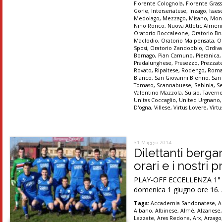
Fiorente Colognola
,
Fiorente Gras
Gorle
,
Interseriatese
,
Inzago
,
Isses
Medolago
,
Mezzago
,
Misano
,
Mon
Nino Ronco
,
Nuova Atletic Alme
Oratorio Boccaleone
,
Oratorio Br
Maclodio
,
Oratorio Malpensata
,
O
Sposi
,
Oratorio Zandobbio
,
Ordiva
Bornago
,
Pian Camuno
,
Pieranica
Pradalunghese
,
Presezzo
,
Prezzat
Rovato
,
Ripaltese
,
Rodengo
,
Roma
Bianco
,
San Giovanni Bienno
,
San
Tomaso
,
Scannabuese
,
Sebinia
,
S
Valentino Mazzola
,
Suisio
,
Tavern
Unitas Coccaglio
,
United Urgnano
D'ogna
,
Villese
,
Virtus Lovere
,
Virt
31 Maggio 2014
Dilettanti berg
orari e i nostri 
PLAY-OFF ECCELLENZA 1° tur
domenica 1 giugno ore 16. A
Tags:
Accademia Sandonatese
,
A
Albano
,
Albinese
,
Almè
,
Alzanese
Lazzate
,
Ares Redona
,
Arx
,
Arzago