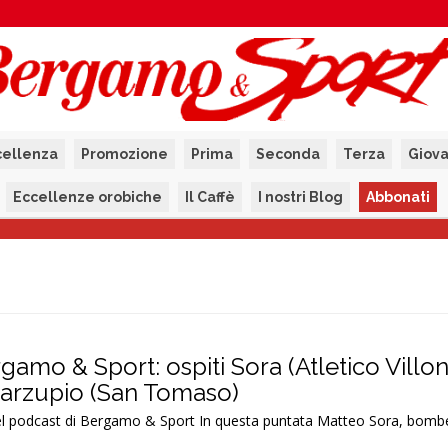
cellenza
Promozione
Prima
Seconda
Terza
Giova
Eccellenze orobiche
Il Caffè
I nostri Blog
Abbonati
rgamo & Sport: ospiti Sora (Atletico Villo
 Marzupio (San Tomaso)
 del podcast di Bergamo & Sport In questa puntata Matteo Sora, bombe