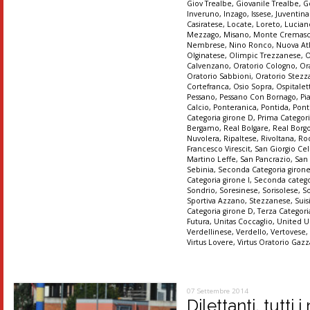
Giov Trealbe
,
Giovanile Trealbe
,
G
Inveruno
,
Inzago
,
Issese
,
Juventin
Casiratese
,
Locate
,
Loreto
,
Lucian
Mezzago
,
Misano
,
Monte Cremas
Nembrese
,
Nino Ronco
,
Nuova At
Olginatese
,
Olimpic Trezzanese
,
O
Calvenzano
,
Oratorio Cologno
,
Or
Oratorio Sabbioni
,
Oratorio Stez
Cortefranca
,
Osio Sopra
,
Ospitalet
Pessano
,
Pessano Con Bornago
,
Pi
Calcio
,
Ponteranica
,
Pontida
,
Pont
Categoria girone D
,
Prima Categori
Bergamo
,
Real Bolgare
,
Real Borg
Nuvolera
,
Ripaltese
,
Rivoltana
,
Ro
Francesco Virescit
,
San Giorgio Cel
Martino Leffe
,
San Pancrazio
,
San
Sebinia
,
Seconda Categoria giron
Categoria girone I
,
Seconda catego
Sondrio
,
Soresinese
,
Sorisolese
,
S
Sportiva Azzano
,
Stezzanese
,
Suis
Categoria girone D
,
Terza Categori
Futura
,
Unitas Coccaglio
,
United U
Verdellinese
,
Verdello
,
Vertovese
Virtus Lovere
,
Virtus Oratorio Gaz
07 Settembre 2014
Dilettanti, tutti