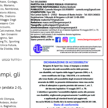
hiaie
,
Gorlago
,
to
,
Mariano
,
zzo
,
Nembrese
,
atorio Albino
,
ffe
,
Oratorio
illaggio Degli
Pessano Con
ozzuolo
,
 Calcinatese
,
Real
,
San Giovanni
egrino
,
San
ing Tlc
,
Sporting
,
Unica Futura
,
illa D'adda
,
Villa
LEGGI TUTTO
mpi, gli
 (andata 2-0),
lli Olimpia
,
Ardesio
,
Ardor
co
,
Bagnatica
,