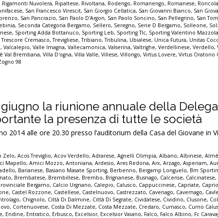
,
Rigamonti Nuvolera
,
Ripaltese
,
Rivoltana
,
Rodengo
,
Romanengo
,
Romanese
,
Roncol
nifacese
,
San Francesco Virescit
,
San Giorgio Cellatica
,
San Giovanni Bianco
,
San Giov
Lorenzo
,
San Pancrazio
,
San Paolo D'Argon
,
San Paolo Soncino
,
San Pellegrino
,
San Tom
ebinia
,
Seconda Categoria Bergamo
,
Sellero
,
Seregno
,
Serie D Bergamo
,
Solleone
,
Sol
inese
,
Sporting Adda Bottanuco
,
Sporting Leb
,
Sporting Tlc
,
Sporting Valentino Mazzol
,
Trescore Cremasco
,
Trevigliese
,
Tribiano
,
Tribulina
,
Ubialese
,
Unica Futura
,
Unitas Cocc
o
,
Valcalepio
,
Valle Imagna
,
Vallecamonica
,
Valserina
,
Valtrighe
,
Verdellinese
,
Verdello
,
lmè Val Brembana
,
Villa D'ogna
,
Villa Valle
,
Villese
,
Villongo
,
Virtus Lovere
,
Virtus Oratorio
Zogno 98
0 giugno la riunione annuale della Delega
rtante la presenza di tutte le società
 2014 alle ore 20.30 presso l’auditorium della Casa del Giovane in V
p Zelo
,
Acos Treviglio
,
Acov Verdello
,
Adrarese
,
Agnelli Olimpia
,
Albano
,
Albinese
,
Alm
ci Mapello
,
Amici Mozzo
,
Antoniana
,
Ardesio
,
Ares Redona
,
Arx
,
Arzago
,
Asperiam
,
Aur
adello
,
Barianese
,
Basiano Masate Sporting
,
Berbenno
,
Bergamp Longuelo
,
Bm Sporti
nato
,
Brembatese
,
Brembillese
,
Brembo
,
Brignanese
,
Busnago
,
Calcense
,
Calcinatese
provinciale Bergamo
,
Calcio Urgnano
,
Calepio
,
Calusco
,
Cappuccinese
,
Capriate
,
Capri
none
,
Castel Rozzone
,
Castellese
,
Castelnuovo
,
Castrezzato
,
Cavenago
,
Cavernago
,
Cavl
ntrolago
,
Chignolo
,
Città Di Dalmine
,
Città Di Segrate
,
Cividatese
,
Cividino
,
Clusone
,
Col
ovo
,
Cortenuovese
,
Costa Di Mezzate
,
Costa Mezzate
,
Credaro
,
Curnasco
,
Curno Calu
e
,
Endine
,
Entratico
,
Erbusco
,
Excelsior
,
Excelsior Vaiano
,
Falco
,
Falco Albino
,
Fc Carava