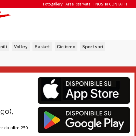
Fotogallery
Area Riservata
I NOSTRI CONTATTI
nili
Volley
Basket
Ciclismo
Sport vari
ngo),
r da oltre 250