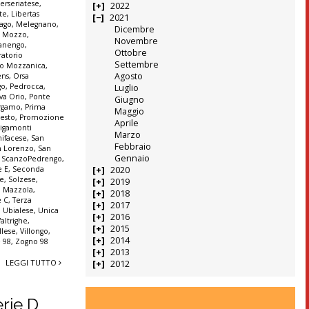
terseriatese
,
2022
te
,
Libertas
2021
ago
,
Melegnano
,
Dicembre
,
Mozzo
,
Novembre
anengo
,
Ottobre
ratorio
Settembre
io Mozzanica
,
Agosto
ens
,
Orsa
go
,
Pedrocca
,
Luglio
va Orio
,
Ponte
Giugno
ergamo
,
Prima
Maggio
Sesto
,
Promozione
Aprile
igamonti
Marzo
ifacese
,
San
Febbraio
n Lorenzo
,
San
Gennaio
,
ScanzoPedrengo
,
e E
,
Seconda
2020
ne
,
Solzese
,
2019
o Mazzola
,
2018
e C
,
Terza
2017
,
Ubialese
,
Unica
2016
Valtrighe
,
2015
llese
,
Villongo
,
2014
 98
,
Zogno 98
2013
LEGGI TUTTO
2012
erie D