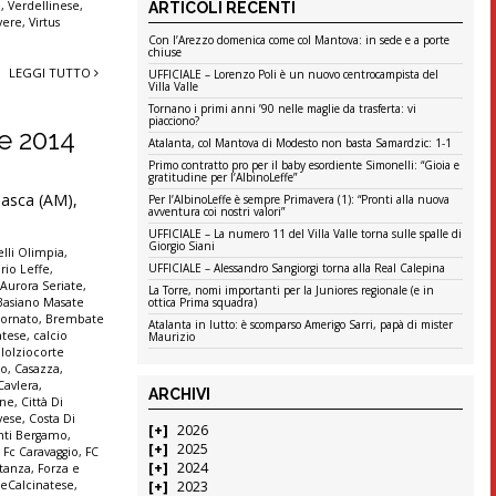
e
,
Verdellinese
,
ARTICOLI RECENTI
vere
,
Virtus
Con l’Arezzo domenica come col Mantova: in sede e a porte
chiuse
LEGGI TUTTO
UFFICIALE – Lorenzo Poli è un nuovo centrocampista del
Villa Valle
Tornano i primi anni ’90 nelle maglie da trasferta: vi
piacciono?
re 2014
Atalanta, col Mantova di Modesto non basta Samardzic: 1-1
Primo contratto pro per il baby esordiente Simonelli: “Gioia e
gratitudine per l’AlbinoLeffe”
 Casca (AM),
Per l’AlbinoLeffe è sempre Primavera (1): “Pronti alla nuova
avventura coi nostri valori”
UFFICIALE – La numero 11 del Villa Valle torna sulle spalle di
Giorgio Siani
lli Olimpia
,
UFFICIALE – Alessandro Sangiorgi torna alla Real Calepina
rio Leffe
,
,
Aurora Seriate
,
La Torre, nomi importanti per la Juniores regionale (e in
Basiano Masate
ottica Prima squadra)
ornato
,
Brembate
Atalanta in lutto: è scomparso Amerigo Sarri, papà di mister
atese
,
calcio
Maurizio
lolziocorte
co
,
Casazza
,
Cavlera
,
ARCHIVI
ine
,
Città Di
vese
,
Costa Di
2026
anti Bergamo
,
2025
,
Fc Caravaggio
,
FC
2024
stanza
,
Forza e
seCalcinatese
,
2023