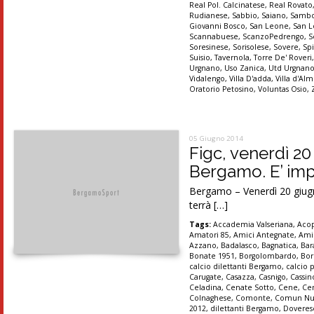
Real Pol. Calcinatese
,
Real Rovato
Rudianese
,
Sabbio
,
Saiano
,
Sambo
Giovanni Bosco
,
San Leone
,
San 
Scannabuese
,
ScanzoPedrengo
,
S
Soresinese
,
Sorisolese
,
Sovere
,
Sp
Suisio
,
Tavernola
,
Torre De' Roveri
Urgnano
,
Uso Zanica
,
Utd Urgnan
Vidalengo
,
Villa D'adda
,
Villa d'A
Oratorio Petosino
,
Voluntas Osio
,
05 Giugno 2014
Figc, venerdì 2
Bergamo. E’ impo
Bergamo – Venerdì 20 giugno
terrà […]
Tags:
Accademia Valseriana
,
Aco
Amatori 85
,
Amici Antegnate
,
Ami
Azzano
,
Badalasco
,
Bagnatica
,
Bar
Bonate 1951
,
Borgolombardo
,
Bor
calcio dilettanti Bergamo
,
calcio 
Carugate
,
Casazza
,
Casnigo
,
Cassi
Celadina
,
Cenate Sotto
,
Cene
,
Ce
Colnaghese
,
Comonte
,
Comun Nu
2012
,
dilettanti Bergamo
,
Doveres