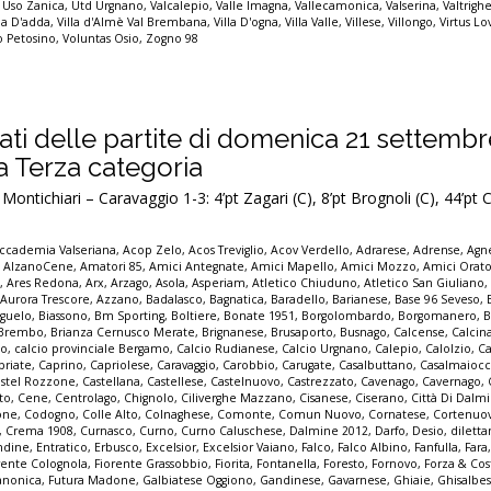
,
Uso Zanica
,
Utd Urgnano
,
Valcalepio
,
Valle Imagna
,
Vallecamonica
,
Valserina
,
Valtrigh
lla D'adda
,
Villa d'Almè Val Brembana
,
Villa D'ogna
,
Villa Valle
,
Villese
,
Villongo
,
Virtus Lo
io Petosino
,
Voluntas Osio
,
Zogno 98
ultati delle partite di domenica 21 settemb
la Terza categoria
ontichiari – Caravaggio 1-3: 4’pt Zagari (C), 8’pt Brognoli (C), 44’pt
ccademia Valseriana
,
Acop Zelo
,
Acos Treviglio
,
Acov Verdello
,
Adrarese
,
Adrense
,
Agne
,
AlzanoCene
,
Amatori 85
,
Amici Antegnate
,
Amici Mapello
,
Amici Mozzo
,
Amici Orato
e
,
Ares Redona
,
Arx
,
Arzago
,
Asola
,
Asperiam
,
Atletico Chiuduno
,
Atletico San Giuliano
,
Aurora Trescore
,
Azzano
,
Badalasco
,
Bagnatica
,
Baradello
,
Barianese
,
Base 96 Seveso
,
guelo
,
Biassono
,
Bm Sporting
,
Boltiere
,
Bonate 1951
,
Borgolombardo
,
Borgomanero
,
B
Brembo
,
Brianza Cernusco Merate
,
Brignanese
,
Brusaporto
,
Busnago
,
Calcense
,
Calcin
mo
,
calcio provinciale Bergamo
,
Calcio Rudianese
,
Calcio Urgnano
,
Calepio
,
Calolzio
,
Ca
priate
,
Caprino
,
Capriolese
,
Caravaggio
,
Carobbio
,
Carugate
,
Casalbuttano
,
Casalmaioc
stel Rozzone
,
Castellana
,
Castellese
,
Castelnuovo
,
Castrezzato
,
Cavenago
,
Cavernago
,
to
,
Cene
,
Centrolago
,
Chignolo
,
Ciliverghe Mazzano
,
Cisanese
,
Ciserano
,
Città Di Dalm
one
,
Codogno
,
Colle Alto
,
Colnaghese
,
Comonte
,
Comun Nuovo
,
Cornatese
,
Cortenuo
,
Crema 1908
,
Curnasco
,
Curno
,
Curno Caluschese
,
Dalmine 2012
,
Darfo
,
Desio
,
dilett
ndine
,
Entratico
,
Erbusco
,
Excelsior
,
Excelsior Vaiano
,
Falco
,
Falco Albino
,
Fanfulla
,
Fara
rente Colognola
,
Fiorente Grassobbio
,
Fiorita
,
Fontanella
,
Foresto
,
Fornovo
,
Forza & Co
anonica
,
Futura Madone
,
Galbiatese Oggiono
,
Gandinese
,
Gavarnese
,
Ghiaie
,
Ghisalbe