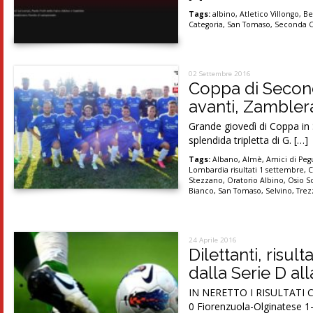
Tags:
albino
,
Atletico Villongo
,
Be
Categoria
,
San Tomaso
,
Seconda C
02 Settembre 2016
Coppa di Seconda
avanti, Zamblera
Grande giovedì di Coppa in 
splendida tripletta di G. […]
Tags:
Albano
,
Almè
,
Amici di Peg
Lombardia risultati 1 settembre
,
C
Stezzano
,
Oratorio Albino
,
Osio S
Bianco
,
San Tomaso
,
Selvino
,
Trez
24 Aprile 2016
Dilettanti, risul
dalla Serie D al
IN NERETTO I RISULTATI C
0 Fiorenzuola-Olginatese 1-1