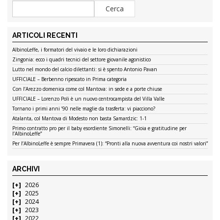
ARTICOLI RECENTI
AlbinoLeffe, i formatori del vivaio e le loro dichiarazioni
Zingonia: ecco i quadri tecnici del settore giovanile agonistico
Lutto nel mondo del calcio dilettanti: si è spento Antonio Pavan
UFFICIALE – Berbenno ripescato in Prima categoria
Con l’Arezzo domenica come col Mantova: in sede e a porte chiuse
UFFICIALE – Lorenzo Poli è un nuovo centrocampista del Villa Valle
Tornano i primi anni ’90 nelle maglie da trasferta: vi piacciono?
Atalanta, col Mantova di Modesto non basta Samardzic: 1-1
Primo contratto pro per il baby esordiente Simonelli: “Gioia e gratitudine per
l’AlbinoLeffe”
Per l’AlbinoLeffe è sempre Primavera (1): “Pronti alla nuova avventura coi nostri valori”
ARCHIVI
2026
2025
2024
2023
2022