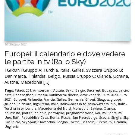
10 Giugno 2021
Europei: il calendario e dove vedere
le partite in tv (Rai o Sky)
I GIRONI Gruppo A: Turchia, Italia, Galles, Svizzera Gruppo B:
Danimarca, Finlandia, Belgio, Russia Gruppo C: Olanda, Ucraina,
Austria, Macedonia […]
Tags:
#stadi
,
201
,
Amsterdam
,
Austria
,
Baku
,
Belgio
,
Bucarest
,
Budapest
,
calcio
,
città
,
Copenaghen
,
Croazia
,
Danimarca
,
diretta
,
dove vederla
,
Euro 2020
,
Euro
2021
,
Europei
,
Finlandia
,
Francia
,
Galles
,
Germania
,
Gironi
,
Glasgow
,
gruppi
,
gruppo
,
in chiaro
,
Inghilterra
,
Italia
,
Italia-Galles in tv
,
Italia-Svizzera in tv
,
Italia-
Turchia in tv
,
Londra
,
Macedonia del Nord
,
Monaco di Baviera
,
Olanda
,
palinsesto
,
partite
,
polonia
,
portogallo
,
programmazione
,
Rai
,
Rai Sport
,
Rai
Uno
,
Rai1
,
Repubblica Ceca
,
Roma
,
Russia
,
San Pietroburgo
,
Scozia
,
Siviglia
,
Sky
,
Sky Calcio
,
Sky Sport
,
Slovacchia
,
Spagna
,
Svezia
,
Svizzera
,
Turchia
,
tv
,
Ucraina
,
Ungheria