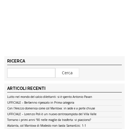
RICERCA
ARTICOLI RECENTI
Lutto nel mondo del calcio dilettanti: si è spento Antonio Pavan
UFFICIALE – Berbenno ripescato in Prima categoria
Con l’Arezzo domenica come col Mantova: in sede e a porte chiuse
UFFICIALE – Lorenzo Poli è un nuovo centrocampista del Villa Valle
Tornano i primi anni ’90 nelle maglie da trasferta: vi piacciono?
Atalanta, col Mantova di Modesto non basta Samardzic: 1-1