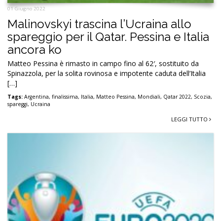
01 Giugno 2022
Malinovskyi trascina l’Ucraina allo
spareggio per il Qatar. Pessina e Italia
ancora ko
Matteo Pessina è rimasto in campo fino al 62′, sostituito da
Spinazzola, per la solita rovinosa e impotente caduta dell’Italia
[…]
Tags:
Argentina
,
finalissima
,
Italia
,
Matteo Pessina
,
Mondiali
,
Qatar 2022
,
Scozia
,
spareggi
,
Ucraina
LEGGI TUTTO