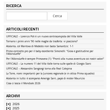
RICERCA
ARTICOLI RECENTI
UFFICIALE – Lorenzo Poli è un nuovo centrocampista del Villa Valle
Tornano i primi anni ’90 nelle maglie da trasferta: vi piacciono?
Atalanta, col Mantova di Modesto non basta Samardzic: 1-1
Primo contratto pro per il baby esordiente Simonelli: “Gioia e gratitudine per
l’AlbinoLeffe”
Per l’AlbinoLeffe è sempre Primavera (1): “Pronti alla nuova avventura coi nostri valori”
UFFICIALE – La numero 11 del Villa Valle torna sulle spalle di Giorgio Siani
UFFICIALE – Alessandro Sangiorgi torna alla Real Calepina
La Torre, nomi importanti per la Juniores regionale (e in ottica Prima squadra)
Atalanta in lutto: è scomparso Amerigo Sarri, papà di mister Maurizio
Cosa ci lascia il Mondiale 2026
ARCHIVI
2026
2025