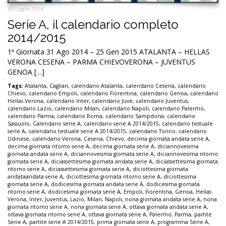
29 Luglio 2014
Serie A, il calendario completo
2014/2015
1ª Giornata 31 Ago 2014 – 25 Gen 2015 ATALANTA – HELLAS
VERONA CESENA – PARMA CHIEVOVERONA – JUVENTUS
GENOA […]
Tags:
Atalanta
,
Cagliari
,
calendario Atalanta
,
calendario Cesena
,
calendario
Chievo
,
calendario Empoli
,
calendario Fiorentina
,
calendario Genoa
,
calendario
Hellas Verona
,
calendario Inter
,
calendario Juve
,
calendario Juventus
,
calendario Lazio
,
calendario Milan
,
calendario Napoli
,
calendario Palermo
,
calendario Parma
,
calendario Roma
,
calendario Sampdoria
,
calendario
Sassuolo
,
Calendario serie A
,
calendario serie A 2014/2015
,
calendario testuale
serie A
,
calendario testuale serie A 2014/2015
,
calendario Torino
,
calendario
Udinese
,
calendario Verona
,
Cesena
,
Chievo
,
decima giornata andata serie A
,
decima giornata ritorno serie A
,
decima giornata serie A
,
diciannovesima
giornata andata serie A
,
diciannovesima giornata serie A
,
diciannovesima ritorno
giornata serie A
,
diciassettesima giornata andata serie A
,
diciassettesima giornata
ritorno serie A
,
diciassettesima giornata serie A
,
diciottesima giornata
andataandata serie A
,
diciottesima giornata ritorno serie A
,
diciottesima
giornata serie A
,
dodicesima giornata andata serie A
,
dodicesima giornata
ritorno serie A
,
dodicesima giornata serie A
,
Empoli
,
Fiorentina
,
Genoa
,
Hellas
Verona
,
Inter
,
Juventus
,
Lazio
,
Milan
,
Napoli
,
nona giornata andata serie A
,
nona
giornata ritorno serie A
,
nona giornata serie A
,
ottava giornata andata serie A
,
ottava giornata ritorno serie A
,
ottava giornata serie A
,
Palermo
,
Parma
,
partite
Serie A
,
partite serie A 2014/2015
,
prima giornata serie A
,
programma Serie A
,