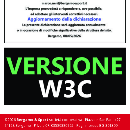
©2026
Bergamo & Sport
società cooperativa - Piazzale San Paolo 27 -
24128 Bergamo - P Iva e CF: 03589380165 - Reg. Imprese BG-391399 -