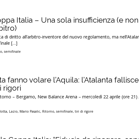
ppa Italia – Una sola insufficienza (e non
bitro)
 di diritto all’arbitro-inventore del nuovo regolamento, ma nell’Atala
finale […]
no
,
semifinale
fanno volare l’Aquila: l’Atalanta fallisce 
 rigori
 ritorno – Bergamo, New Balance Arena – mercoledì 22 aprile (ore 21)
otta
,
Lazio
,
Mario Pasalic
,
Ritorno
,
semifinale
,
tiri di rigore