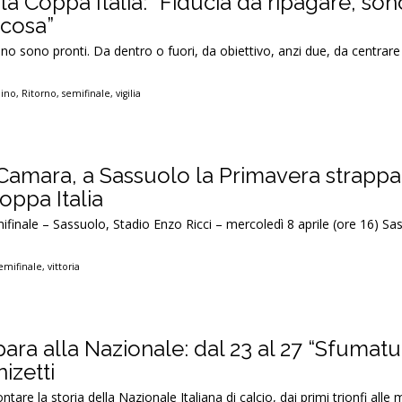
la Coppa Italia: “Fiducia da ripagare, son
lcosa”
ino sono pronti. Da dentro o fuori, da obiettivo, anzi due, da centrare
dino
,
Ritorno
,
semifinale
,
vigilia
amara, a Sassuolo la Primavera strappa i
Coppa Italia
ifinale – Sassuolo, Stadio Enzo Ricci – mercoledì 8 aprile (ore 16) S
emifinale
,
vittoria
ara alla Nazionale: dal 23 al 27 “Sfumatu
izetti
ntare la storia della Nazionale Italiana di calcio, dai primi trionfi alle