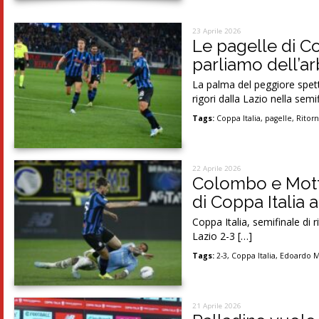
23 Aprile 2026
Le pagelle di Co
parliamo dell’ar
La palma del peggiore spetta
rigori dalla Lazio nella semi
Tags:
Coppa Italia
,
pagelle
,
Ritor
22 Aprile 2026
Colombo e Motta 
di Coppa Italia ai
Coppa Italia, semifinale di
Lazio 2-3 […]
Tags:
2-3
,
Coppa Italia
,
Edoardo M
21 Aprile 2026