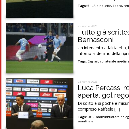
Tags:
5-1
,
AlbinoLeffe
,
Lecco
,
sem
25 Aprile 2026
Tutto già scritto
Bernasconi
Un intervento a falciaerba
intorno al decimo della ripr
Tags:
Cagliari
,
collaterale medial
23 Aprile 2026
Luca Percassi ro
aperta, gol rego
Di solito è di poche e misur
compreso Raffaele […]
Tags:
2019
,
amministratore deleg
semifinale