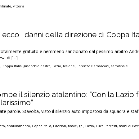
ifinale
,
vittoria
: ecco i danni della direzione di Coppa Ita
, totalmente gratuito e nemmeno sanzionato dal pessimo arbitro An
esa di […]
e
,
Coppa Italia
,
ginocchio destro
,
Lazio
,
lesione
,
Lorenzo Bernasconi
,
semifinale
mpe il silenzio atalantino: “Con la Lazio f
larissimo”
ate parole. Stavolta, visto il silenzio auto-impostosi da squadra e staf
ato
,
annullamento
,
Coppa Italia
,
Ederson
,
finale
,
gol
,
Lazio
,
Luca Percassi
,
mani di Bast