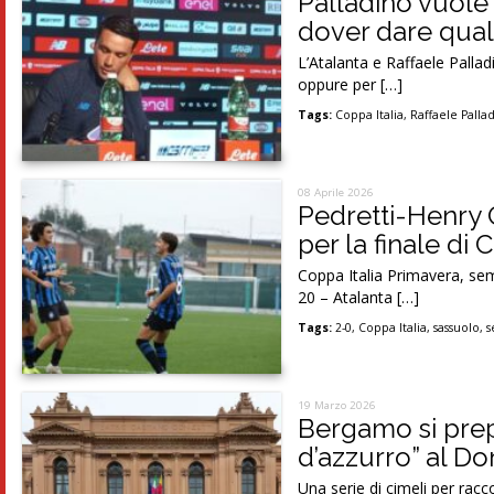
Palladino vuole 
dover dare qua
L’Atalanta e Raffaele Pallad
oppure per […]
Tags:
Coppa Italia
,
Raffaele Palla
08 Aprile 2026
Pedretti-Henry C
per la finale di 
Coppa Italia Primavera, sem
20 – Atalanta […]
Tags:
2-0
,
Coppa Italia
,
sassuolo
,
s
19 Marzo 2026
Bergamo si prep
d’azzurro” al Don
Una serie di cimeli per racco