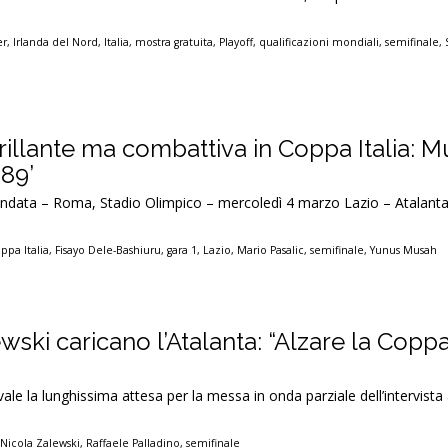
er
,
Irlanda del Nord
,
Italia
,
mostra gratuita
,
Playoff
,
qualificazioni mondiali
,
semifinale
,
rillante ma combattiva in Coppa Italia: 
’89’
 andata – Roma, Stadio Olimpico – mercoledì 4 marzo Lazio – Atalanta
ppa Italia
,
Fisayo Dele-Bashiuru
,
gara 1
,
Lazio
,
Mario Pasalic
,
semifinale
,
Yunus Musah
wski caricano l’Atalanta: “Alzare la Coppa 
ale la lunghissima attesa per la messa in onda parziale dell’intervista
]
,
Nicola Zalewski
,
Raffaele Palladino
,
semifinale