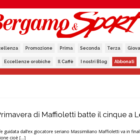
cellenza
Promozione
Prima
Seconda
Terza
Giova
Eccellenze orobiche
Il Caffè
I nostri Blog
Abbonati
Primavera di Maffioletti batte il cinque a
e guidata dall’ex giocatore seriano Massimiliano Maffioletti va in final
ione cioè […]