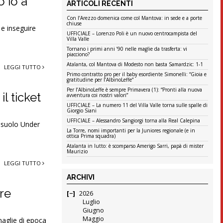
o io a
ARTICOLI RECENTI
Con l’Arezzo domenica come col Mantova: in sede e a porte
chiuse
 e inseguire
UFFICIALE – Lorenzo Poli è un nuovo centrocampista del
Villa Valle
Tornano i primi anni ’90 nelle maglie da trasferta: vi
piacciono?
Atalanta, col Mantova di Modesto non basta Samardzic: 1-1
LEGGI TUTTO
Primo contratto pro per il baby esordiente Simonelli: “Gioia e
gratitudine per l’AlbinoLeffe”
Per l’AlbinoLeffe è sempre Primavera (1): “Pronti alla nuova
l ticket
avventura coi nostri valori”
UFFICIALE – La numero 11 del Villa Valle torna sulle spalle di
Giorgio Siani
UFFICIALE – Alessandro Sangiorgi torna alla Real Calepina
assuolo Under
La Torre, nomi importanti per la Juniores regionale (e in
ottica Prima squadra)
Atalanta in lutto: è scomparso Amerigo Sarri, papà di mister
Maurizio
LEGGI TUTTO
ARCHIVI
re
2026
Luglio
Giugno
Maggio
 maglie di epoca