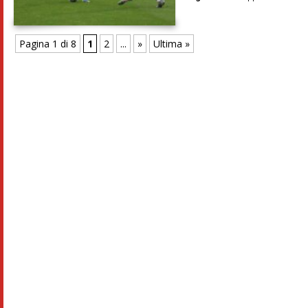
Pagina 1 di 8
1
2
...
»
Ultima »