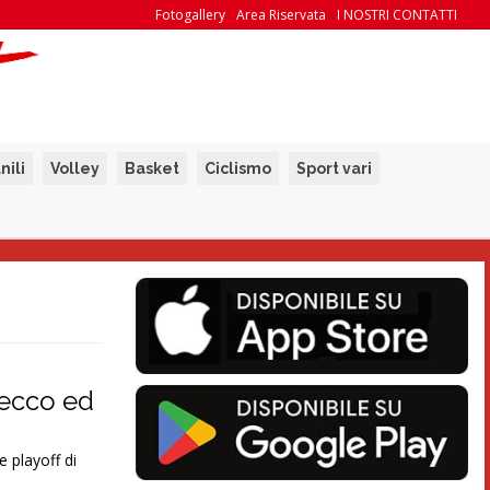
Fotogallery
Area Riservata
I NOSTRI CONTATTI
nili
Volley
Basket
Ciclismo
Sport vari
 Lecco ed
e playoff di