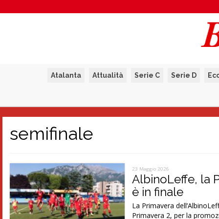
Atalanta
Attualità
Serie C
Serie D
Ec
semifinale
23 Maggio 2026
AlbinoLeffe, la 
è in finale
La Primavera dell’AlbinoLeff
Primavera 2, per la promoz