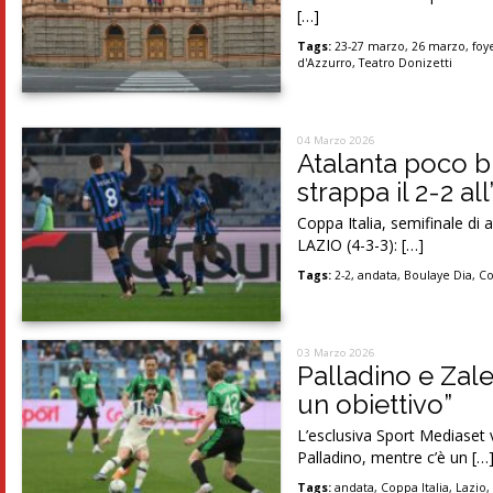
[…]
Tags:
23-27 marzo
,
26 marzo
,
foy
d'Azzurro
,
Teatro Donizetti
04 Marzo 2026
Atalanta poco b
strappa il 2-2 all
Coppa Italia, semifinale di
LAZIO (4-3-3): […]
Tags:
2-2
,
andata
,
Boulaye Dia
,
Co
03 Marzo 2026
Palladino e Zale
un obiettivo”
L’esclusiva Sport Mediaset v
Palladino, mentre c’è un […
Tags:
andata
,
Coppa Italia
,
Lazio