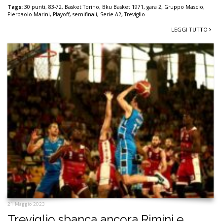
Tags:
30 punti
,
83-72
,
Basket Torino
,
Bku Basket 1971
,
gara 2
,
Gruppo Mascio
,
Pierpaolo Marini
,
Playoff
,
semifinali
,
Serie A2
,
Treviglio
LEGGI TUTTO
21 Maggio 2023
Treviglio sbanca ancora Rimini e