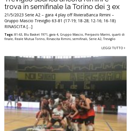
trova in semifinale la Torino dei 3 ex
21/5/2023 Serie A2 – gara 4 play off RivieraBanca Rimini –
Gruppo Mascio Treviglio 63-81 (17-19; 18-28; 12-16; 16-18)
RINASCITA […]
Tags:
81-63
,
Blu Basket 1971
,
gara 4
,
Gruppo Mascio
,
Pierpaolo Marini
,
quarti di
finale
,
Reale Mutua Torino
,
Rinascita Rimini
,
semifinali
,
Serie A2
,
Treviglio
LEGGI TUTTO