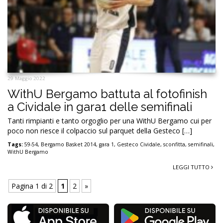
29 Maggio 2022
WithU Bergamo battuta al fotofinish
a Cividale in gara1 delle semifinali
Tanti rimpianti e tanto orgoglio per una WithU Bergamo cui per
poco non riesce il colpaccio sul parquet della Gesteco […]
Tags:
59-54
,
Bergamo Basket 2014
,
gara 1
,
Gesteco Cividale
,
sconfitta
,
semifinali
,
WithU Bergamo
LEGGI TUTTO
Pagina 1 di 2
1
2
»