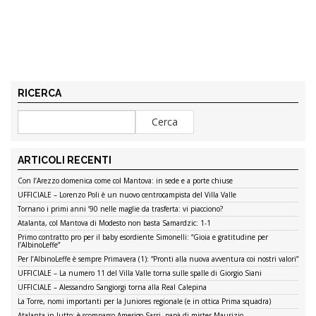
RICERCA
ARTICOLI RECENTI
Con l’Arezzo domenica come col Mantova: in sede e a porte chiuse
UFFICIALE – Lorenzo Poli è un nuovo centrocampista del Villa Valle
Tornano i primi anni ’90 nelle maglie da trasferta: vi piacciono?
Atalanta, col Mantova di Modesto non basta Samardzic: 1-1
Primo contratto pro per il baby esordiente Simonelli: “Gioia e gratitudine per
l’AlbinoLeffe”
Per l’AlbinoLeffe è sempre Primavera (1): “Pronti alla nuova avventura coi nostri valori”
UFFICIALE – La numero 11 del Villa Valle torna sulle spalle di Giorgio Siani
UFFICIALE – Alessandro Sangiorgi torna alla Real Calepina
La Torre, nomi importanti per la Juniores regionale (e in ottica Prima squadra)
Atalanta in lutto: è scomparso Amerigo Sarri, papà di mister Maurizio