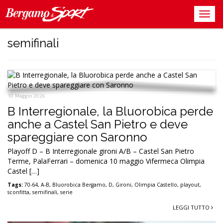
semifinali
10 Maggio 2026
B Interregionale, la Bluorobica perde
anche a Castel San Pietro e deve
spareggiare con Saronno
Playoff D – B Interregionale gironi A/B – Castel San Pietro
Terme, PalaFerrari – domenica 10 maggio Vifermeca Olimpia
Castel […]
Tags:
70-64
,
A-B
,
Bluorobica Bergamo
,
D
,
Gironi
,
Olimpia Castello
,
playout
,
sconfitta
,
semifinali
,
serie
LEGGI TUTTO