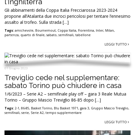
l’Inghilterra
Gli abbinamenti della Coppa Italia Frecciarossa 2023-2024
propone all’Atalanta due incroci pericolosi per tentare l’ennesimo
assalto al trofeo. Sulla strada […]
Tags:
amichevole
,
Bournemout
,
Coppa Italia
,
Fiorentina
,
Inter
,
Milan
,
partenza
,
quarto di finale
,
sabato
,
semifinali
,
tabellone
LEGGI TUTTO
01 Giugno 2023
Treviglio cede nel supplementare:
sabato Torino può chiudere in casa
1/6/2023 – Serie A2 – semifinale play off – gara 3 Reale Mutua
Torino – Gruppo Mascio Treviglio 86-85 dopo […]
Tags:
2-1
,
86-85
,
Basket Torino
,
Blu Basket 1971
,
gara 3
,
Gruppo Mascio Treviglio
,
semifinali
,
serie
,
Serie A2
,
tempo supplementare
LEGGI TUTTO