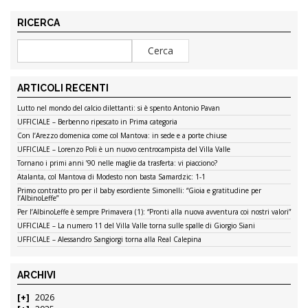
RICERCA
ARTICOLI RECENTI
Lutto nel mondo del calcio dilettanti: si è spento Antonio Pavan
UFFICIALE – Berbenno ripescato in Prima categoria
Con l’Arezzo domenica come col Mantova: in sede e a porte chiuse
UFFICIALE – Lorenzo Poli è un nuovo centrocampista del Villa Valle
Tornano i primi anni ’90 nelle maglie da trasferta: vi piacciono?
Atalanta, col Mantova di Modesto non basta Samardzic: 1-1
Primo contratto pro per il baby esordiente Simonelli: “Gioia e gratitudine per
l’AlbinoLeffe”
Per l’AlbinoLeffe è sempre Primavera (1): “Pronti alla nuova avventura coi nostri valori”
UFFICIALE – La numero 11 del Villa Valle torna sulle spalle di Giorgio Siani
UFFICIALE – Alessandro Sangiorgi torna alla Real Calepina
ARCHIVI
2026