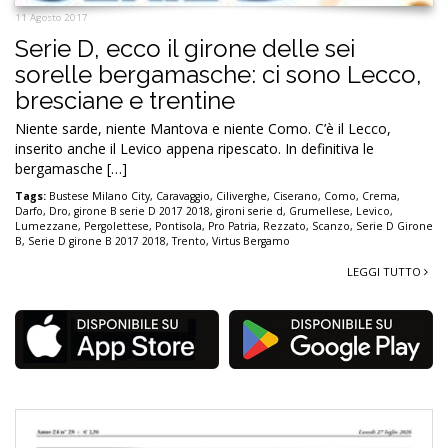
11 Agosto 2017
Serie D, ecco il girone delle sei
sorelle bergamasche: ci sono Lecco,
bresciane e trentine
Niente sarde, niente Mantova e niente Como. C’è il Lecco,
inserito anche il Levico appena ripescato. In definitiva le
bergamasche […]
Tags:
Bustese Milano City
,
Caravaggio
,
Ciliverghe
,
Ciserano
,
Como
,
Crema
,
Darfo
,
Dro
,
girone B serie D 2017 2018
,
gironi serie d
,
Grumellese
,
Levico
,
Lumezzane
,
Pergolettese
,
Pontisola
,
Pro Patria
,
Rezzato
,
Scanzo
,
Serie D Girone
B
,
Serie D girone B 2017 2018
,
Trento
,
Virtus Bergamo
LEGGI TUTTO