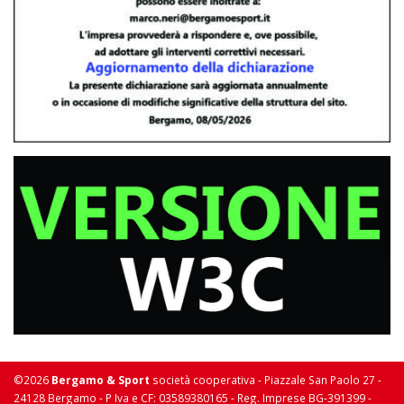
©2026
Bergamo & Sport
società cooperativa - Piazzale San Paolo 27 -
24128 Bergamo - P Iva e CF: 03589380165 - Reg. Imprese BG-391399 -