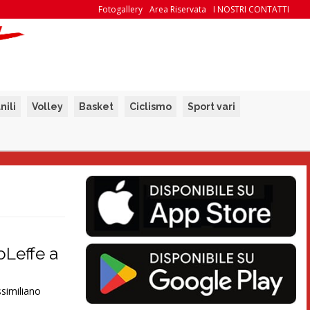
Fotogallery
Area Riservata
I NOSTRI CONTATTI
nili
Volley
Basket
Ciclismo
Sport vari
oLeffe a
ssimiliano