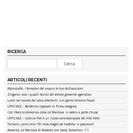
RICERCA
ARTICOLI RECENTI
AlbinoLeffe, i formatori del vivaio e le loro dichiarazioni
Zingonia: ecco i quadri tecnici del settore giovanile agonistico
Lutto nel mondo del calcio dilettanti: si è spento Antonio Pavan
UFFICIALE – Berbenno ripescato in Prima categoria
Con l’Arezzo domenica come col Mantova: in sede e a porte chiuse
UFFICIALE – Lorenzo Poli è un nuovo centrocampista del Villa Valle
Tornano i primi anni ’90 nelle maglie da trasferta: vi piacciono?
Atalanta, col Mantova di Modesto non basta Samardzic: 1-1