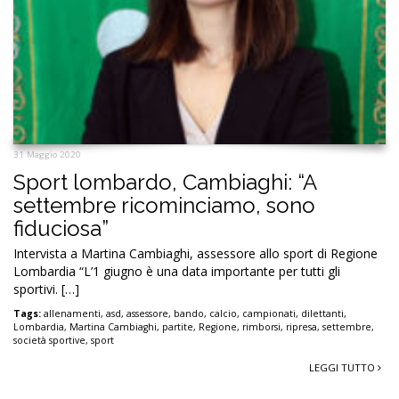
31 Maggio 2020
Sport lombardo, Cambiaghi: “A
settembre ricominciamo, sono
fiduciosa”
Intervista a Martina Cambiaghi, assessore allo sport di Regione
Lombardia “L’1 giugno è una data importante per tutti gli
sportivi. […]
Tags:
allenamenti
,
asd
,
assessore
,
bando
,
calcio
,
campionati
,
dilettanti
,
Lombardia
,
Martina Cambiaghi
,
partite
,
Regione
,
rimborsi
,
ripresa
,
settembre
,
società sportive
,
sport
LEGGI TUTTO