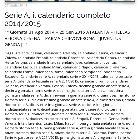
29 Luglio 2014
Serie A, il calendario completo
2014/2015
1ª Giornata 31 Ago 2014 – 25 Gen 2015 ATALANTA – HELLAS
VERONA CESENA – PARMA CHIEVOVERONA – JUVENTUS
GENOA […]
Tags:
Atalanta
,
Cagliari
,
calendario Atalanta
,
calendario Cesena
,
calendario
Chievo
,
calendario Empoli
,
calendario Fiorentina
,
calendario Genoa
,
calendario
Hellas Verona
,
calendario Inter
,
calendario Juve
,
calendario Juventus
,
calendario Lazio
,
calendario Milan
,
calendario Napoli
,
calendario Palermo
,
calendario Parma
,
calendario Roma
,
calendario Sampdoria
,
calendario
Sassuolo
,
Calendario serie A
,
calendario serie A 2014/2015
,
calendario testuale
serie A
,
calendario testuale serie A 2014/2015
,
calendario Torino
,
calendario
Udinese
,
calendario Verona
,
Cesena
,
Chievo
,
decima giornata andata serie A
,
decima giornata ritorno serie A
,
decima giornata serie A
,
diciannovesima
giornata andata serie A
,
diciannovesima giornata serie A
,
diciannovesima ritorno
giornata serie A
,
diciassettesima giornata andata serie A
,
diciassettesima giornata
ritorno serie A
,
diciassettesima giornata serie A
,
diciottesima giornata
andataandata serie A
,
diciottesima giornata ritorno serie A
,
diciottesima
giornata serie A
,
dodicesima giornata andata serie A
,
dodicesima giornata
ritorno serie A
,
dodicesima giornata serie A
,
Empoli
,
Fiorentina
,
Genoa
,
Hellas
Verona
,
Inter
,
Juventus
,
Lazio
,
Milan
,
Napoli
,
nona giornata andata serie A
,
nona
giornata ritorno serie A
,
nona giornata serie A
,
ottava giornata andata serie A
,
ottava giornata ritorno serie A
,
ottava giornata serie A
,
Palermo
,
Parma
,
partite
Serie A
,
partite serie A 2014/2015
,
prima giornata serie A
,
programma Serie A
,