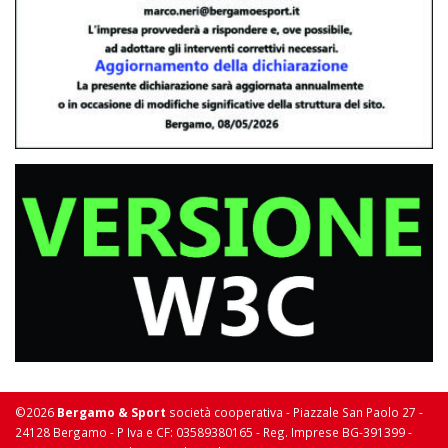
©2026
Bergamo & Sport
società cooperativa - Piazzale San Paolo 27 -
24128 Bergamo - P Iva e CF: 03589380165 - Reg. Imprese BG-391399 -