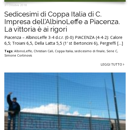
31 Ottobre 2018
Sedicesimi di Coppa Italia di C.
Impresa dell’AlbinoLeffe a Piacenza.
La vittoria è ai rigori
Piacenza – AlbinoLeffe 3-4 d.c.r. (0-0) PIACENZA (4-4-2): Calore
6,5; Troiani 6,5, Della Latta 5,5 (1′ st Bertoncini 6), Pergreffi […]
Tags:
AlbinoLeffe
,
Christian Calì
,
Coppa Italia
,
sedicesimo di finale
,
Serie C
,
Simone Cortinovis
LEGGI TUTTO