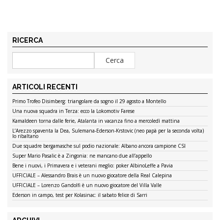
RICERCA
ARTICOLI RECENTI
Primo Trofeo Disimberg: triangolare da sogno il 29 agosto a Montello
Una nuova squadra in Terza: ecco la Lokomotiv Farese
Kamaldeen torna dalle ferie, Atalanta in vacanza fino a mercoledì mattina
L’Arezzo spaventa la Dea, Sulemana-Ederson-Krstovic (neo papà per la seconda volta)
lo ribaltano
Due squadre bergamasche sul podio nazionale: Albano ancora campione CSI
Super Mario Pasalic è a Zingonia: ne mancano due all’appello
Bene i nuovi, i Primavera e i veterani meglio: poker AlbinoLeffe a Pavia
UFFICIALE – Alessandro Brais è un nuovo giocatore della Real Calepina
UFFICIALE – Lorenzo Gandolfi è un nuovo giocatore del Villa Valle
Ederson in campo, test per Kolasinac: il sabato felice di Sarri