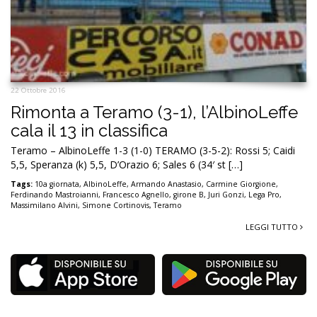
22 Ottobre 2016
Rimonta a Teramo (3-1), l’AlbinoLeffe
cala il 13 in classifica
Teramo – AlbinoLeffe 1-3 (1-0) TERAMO (3-5-2): Rossi 5; Caidi
5,5, Speranza (k) 5,5, D’Orazio 6; Sales 6 (34′ st […]
Tags:
10a giornata
,
AlbinoLeffe
,
Armando Anastasio
,
Carmine Giorgione
,
Ferdinando Mastroianni
,
Francesco Agnello
,
girone B
,
Juri Gonzi
,
Lega Pro
,
Massimilano Alvini
,
Simone Cortinovis
,
Teramo
LEGGI TUTTO