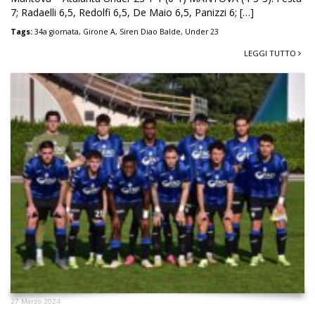
7; Radaelli 6,5, Redolfi 6,5, De Maio 6,5, Panizzi 6; […]
Tags:
34a giornata
,
Girone A
,
Siren Diao Balde
,
Under 23
LEGGI TUTTO
27 Marzo 2024