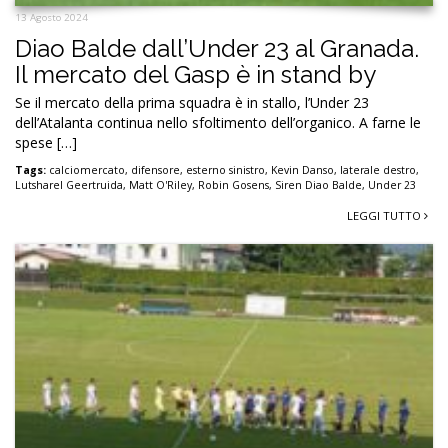
13 Agosto 2024
Diao Balde dall’Under 23 al Granada.
Il mercato del Gasp è in stand by
Se il mercato della prima squadra è in stallo, l’Under 23
dell’Atalanta continua nello sfoltimento dell’organico. A farne le
spese […]
Tags:
calciomercato
,
difensore
,
esterno sinistro
,
Kevin Danso
,
laterale destro
,
Lutsharel Geertruida
,
Matt O'Riley
,
Robin Gosens
,
Siren Diao Balde
,
Under 23
LEGGI TUTTO