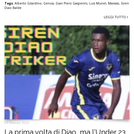
Tags:
Alberto Gilardino
,
Genoa
,
Gian Piero Gasperini
,
Luis Muriel
,
Marassi
,
Siren
Diao Balde
LEGGI TUTTO
04 Febbraio 2024
La prima volta di Diao, ma l’Under 23