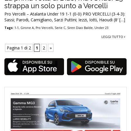
strappa un solo punto a Vercelli
Pro Vercelli – Atalanta Under 19 1-1 (0-0) PRO VERCELLI (3-4-3):
Sassi; Parodi, Camigliano, Sarzi Puttini; Iezzi, Iotti, Haoudi (8′ […]
Tags:
1-1
,
Girone A
,
Pro Vercelli
,
Serie C
,
Siren Diao Balde
,
Under 23
LEGGI TUTTO
Pagina 1 di 2
1
2
»