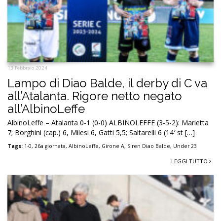
13 Febbraio 2024
Lampo di Diao Balde, il derby di C va
all’Atalanta. Rigore netto negato
all’AlbinoLeffe
AlbinoLeffe – Atalanta 0-1 (0-0) ALBINOLEFFE (3-5-2): Marietta
7; Borghini (cap.) 6, Milesi 6, Gatti 5,5; Saltarelli 6 (14′ st […]
Tags:
1-0
,
26a giornata
,
AlbinoLeffe
,
Girone A
,
Siren Diao Balde
,
Under 23
LEGGI TUTTO