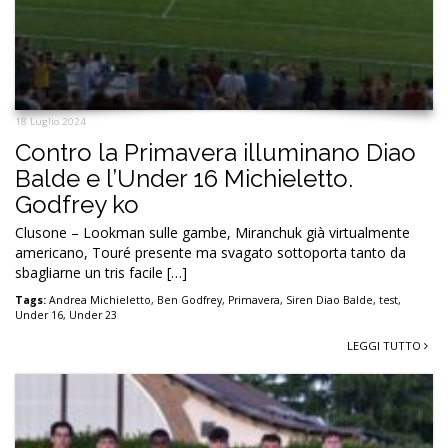
18 Luglio 2024
Contro la Primavera illuminano Diao
Balde e l’Under 16 Michieletto.
Godfrey ko
Clusone – Lookman sulle gambe, Miranchuk già virtualmente
americano, Touré presente ma svagato sottoporta tanto da
sbagliarne un tris facile […]
Tags:
Andrea Michieletto
,
Ben Godfrey
,
Primavera
,
Siren Diao Balde
,
test
,
Under 16
,
Under 23
LEGGI TUTTO