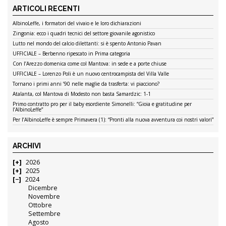
ARTICOLI RECENTI
AlbinoLeffe, i formatori del vivaio e le loro dichiarazioni
Zingonia: ecco i quadri tecnici del settore giovanile agonistico
Lutto nel mondo del calcio dilettanti: si è spento Antonio Pavan
UFFICIALE – Berbenno ripescato in Prima categoria
Con l’Arezzo domenica come col Mantova: in sede e a porte chiuse
UFFICIALE – Lorenzo Poli è un nuovo centrocampista del Villa Valle
Tornano i primi anni ’90 nelle maglie da trasferta: vi piacciono?
Atalanta, col Mantova di Modesto non basta Samardzic: 1-1
Primo contratto pro per il baby esordiente Simonelli: “Gioia e gratitudine per
l’AlbinoLeffe”
Per l’AlbinoLeffe è sempre Primavera (1): “Pronti alla nuova avventura coi nostri valori”
ARCHIVI
2026
2025
2024
Dicembre
Novembre
Ottobre
Settembre
Agosto