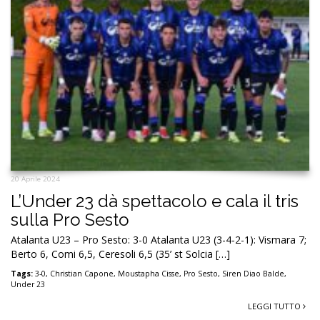
20 Aprile 2024
L’Under 23 dà spettacolo e cala il tris
sulla Pro Sesto
Atalanta U23 – Pro Sesto: 3-0 Atalanta U23 (3-4-2-1): Vismara 7;
Berto 6, Comi 6,5, Ceresoli 6,5 (35’ st Solcia […]
Tags:
3-0
,
Christian Capone
,
Moustapha Cisse
,
Pro Sesto
,
Siren Diao Balde
,
Under 23
LEGGI TUTTO