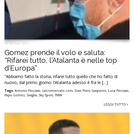
26 Gennaio 2021
Gomez prende il volo e saluta:
“Rifarei tutto, l’Atalanta è nelle top
d’Europa”
“Abbiamo fatto la storia, rifarei tutto quello che ho fatto di
nuovo, dal primo giorno: l’Atalanta adesso è fra le […]
Tags:
Antonio Percassi
,
calciomercato.com
,
Gian Piero Gasperini
,
Luca Percassi
,
Papu Gomez
,
Siviglia
,
Sky Sport
,
TMW
LEGGI TUTTO