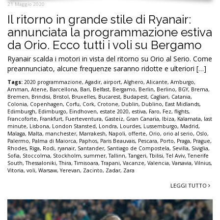
21 Maggio 2020
Il ritorno in grande stile di Ryanair:
annunciata la programmazione estiva
da Orio. Ecco tutti i voli su Bergamo
Ryanair scalda i motori in vista del ritorno su Orio al Serio. Come
preannunciato, alcune frequenze saranno ridotte e ulteriori […]
Tags:
2020 programmazione
,
Agadir
,
airport
,
Alghero
,
Alicante
,
Amburgo
,
Amman
,
Atene
,
Barcellona
,
Bari
,
Belfast
,
Bergamo
,
Berlin
,
Berlino
,
BGY
,
Brema
,
Bremen
,
Brindisi
,
Bristol
,
Bruxelles
,
Bucarest
,
Budapest
,
Cagliari
,
Catania
,
Colonia
,
Copenhagen
,
Corfu
,
Cork
,
Crotone
,
Dublin
,
Dublino
,
East Midlands
,
Edimburgh
,
Edimburgo
,
Eindhoven
,
estate 2020
,
estiva
,
Faro
,
Fez
,
flights
,
Francoforte
,
Frankfurt
,
Fuerteventura
,
Gasteiz
,
Gran Canaria
,
Ibiza
,
Kalamata
,
last
minute
,
Lisbona
,
London Stansted
,
Londra
,
Lourdes
,
Lussemburgo
,
Madrid
,
Malaga
,
Malta
,
manchester
,
Marrakesh
,
Napoli
,
offerte
,
Orio
,
orio al serio
,
Oslo
,
Palermo
,
Palma di Maiorca
,
Paphos
,
Paris Beauvais
,
Pescara
,
Porto
,
Praga
,
Prague
,
Rhodes
,
Riga
,
Rodi
,
ryanair
,
Santander
,
Santiago de Compostela
,
Sevilla
,
Siviglia
,
Sofia
,
Stoccolma
,
Stockholm
,
summer
,
Tallinn
,
Tangeri
,
Tbilisi
,
Tel Aviv
,
Tenerife
South
,
Thessaloniki
,
Thira
,
Timisoara
,
Trapani
,
Vacanze
,
Valencia
,
Varsavia
,
Vilnius
,
Vitoria
,
voli
,
Warsaw
,
Yerevan
,
Zacinto
,
Zadar
,
Zara
LEGGI TUTTO