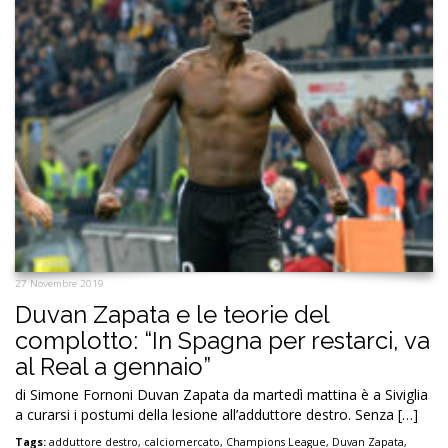
27 Novembre 2019
Duvan Zapata e le teorie del
complotto: “In Spagna per restarci, va
al Real a gennaio”
di Simone Fornoni Duvan Zapata da martedì mattina è a Siviglia
a curarsi i postumi della lesione all’adduttore destro. Senza […]
Tags:
adduttore destro
,
calciomercato
,
Champions League
,
Duvan Zapata
,