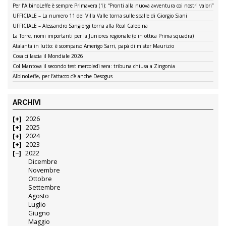
Per l’AlbinoLeffe è sempre Primavera (1): “Pronti alla nuova avventura coi nostri valori”
UFFICIALE – La numero 11 del Villa Valle torna sulle spalle di Giorgio Siani
UFFICIALE – Alessandro Sangiorgi torna alla Real Calepina
La Torre, nomi importanti per la Juniores regionale (e in ottica Prima squadra)
Atalanta in lutto: è scomparso Amerigo Sarri, papà di mister Maurizio
Cosa ci lascia il Mondiale 2026
Col Mantova il secondo test mercoledì sera: tribuna chiusa a Zingonia
AlbinoLeffe, per l’attacco c’è anche Desogus
ARCHIVI
2026
2025
2024
2023
2022
Dicembre
Novembre
Ottobre
Settembre
Agosto
Luglio
Giugno
Maggio