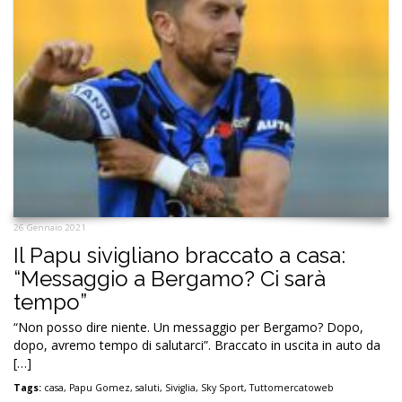
26 Gennaio 2021
Il Papu sivigliano braccato a casa:
“Messaggio a Bergamo? Ci sarà
tempo”
“Non posso dire niente. Un messaggio per Bergamo? Dopo,
dopo, avremo tempo di salutarci”. Braccato in uscita in auto da
[…]
Tags:
casa
,
Papu Gomez
,
saluti
,
Siviglia
,
Sky Sport
,
Tuttomercatoweb