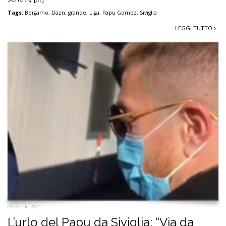
Tags:
Bergamo
,
Dazn
,
grande
,
Liga
,
Papu Gomez
,
Siviglia
LEGGI TUTTO
06 Aprile 2021
L’urlo del Papu da Siviglia: “Via da