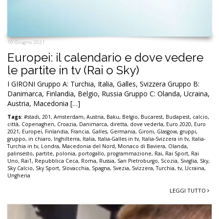
10 Giugno 2021
Europei: il calendario e dove vedere
le partite in tv (Rai o Sky)
I GIRONI Gruppo A: Turchia, Italia, Galles, Svizzera Gruppo B:
Danimarca, Finlandia, Belgio, Russia Gruppo C: Olanda, Ucraina,
Austria, Macedonia […]
Tags:
#stadi
,
201
,
Amsterdam
,
Austria
,
Baku
,
Belgio
,
Bucarest
,
Budapest
,
calcio
,
città
,
Copenaghen
,
Croazia
,
Danimarca
,
diretta
,
dove vederla
,
Euro 2020
,
Euro
2021
,
Europei
,
Finlandia
,
Francia
,
Galles
,
Germania
,
Gironi
,
Glasgow
,
gruppi
,
gruppo
,
in chiaro
,
Inghilterra
,
Italia
,
Italia-Galles in tv
,
Italia-Svizzera in tv
,
Italia-
Turchia in tv
,
Londra
,
Macedonia del Nord
,
Monaco di Baviera
,
Olanda
,
palinsesto
,
partite
,
polonia
,
portogallo
,
programmazione
,
Rai
,
Rai Sport
,
Rai
Uno
,
Rai1
,
Repubblica Ceca
,
Roma
,
Russia
,
San Pietroburgo
,
Scozia
,
Siviglia
,
Sky
,
Sky Calcio
,
Sky Sport
,
Slovacchia
,
Spagna
,
Svezia
,
Svizzera
,
Turchia
,
tv
,
Ucraina
,
Ungheria
LEGGI TUTTO