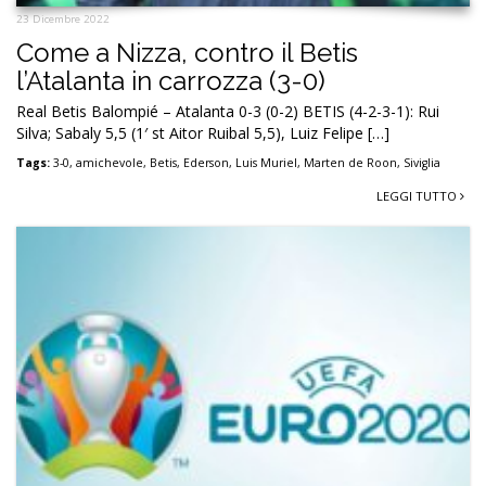
23 Dicembre 2022
Come a Nizza, contro il Betis
l’Atalanta in carrozza (3-0)
Real Betis Balompié – Atalanta 0-3 (0-2) BETIS (4-2-3-1): Rui
Silva; Sabaly 5,5 (1′ st Aitor Ruibal 5,5), Luiz Felipe […]
Tags:
3-0
,
amichevole
,
Betis
,
Ederson
,
Luis Muriel
,
Marten de Roon
,
Siviglia
LEGGI TUTTO