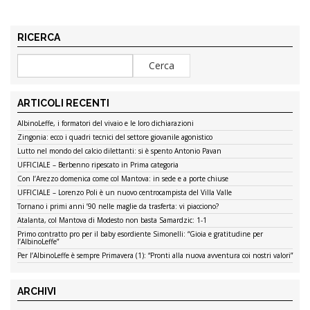
RICERCA
ARTICOLI RECENTI
AlbinoLeffe, i formatori del vivaio e le loro dichiarazioni
Zingonia: ecco i quadri tecnici del settore giovanile agonistico
Lutto nel mondo del calcio dilettanti: si è spento Antonio Pavan
UFFICIALE – Berbenno ripescato in Prima categoria
Con l’Arezzo domenica come col Mantova: in sede e a porte chiuse
UFFICIALE – Lorenzo Poli è un nuovo centrocampista del Villa Valle
Tornano i primi anni ’90 nelle maglie da trasferta: vi piacciono?
Atalanta, col Mantova di Modesto non basta Samardzic: 1-1
Primo contratto pro per il baby esordiente Simonelli: “Gioia e gratitudine per
l’AlbinoLeffe”
Per l’AlbinoLeffe è sempre Primavera (1): “Pronti alla nuova avventura coi nostri valori”
ARCHIVI