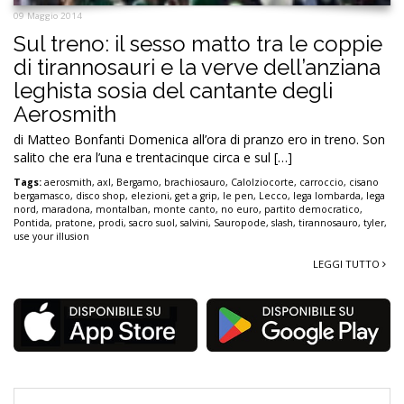
09 Maggio 2014
Sul treno: il sesso matto tra le coppie
di tirannosauri e la verve dell’anziana
leghista sosia del cantante degli
Aerosmith
di Matteo Bonfanti Domenica all’ora di pranzo ero in treno. Son
salito che era l’una e trentacinque circa e sul […]
Tags:
aerosmith
,
axl
,
Bergamo
,
brachiosauro
,
Calolziocorte
,
carroccio
,
cisano
bergamasco
,
disco shop
,
elezioni
,
get a grip
,
le pen
,
Lecco
,
lega lombarda
,
lega
nord
,
maradona
,
montalban
,
monte canto
,
no euro
,
partito democratico
,
Pontida
,
pratone
,
prodi
,
sacro suol
,
salvini
,
Sauropode
,
slash
,
tirannosauro
,
tyler
,
use your illusion
LEGGI TUTTO