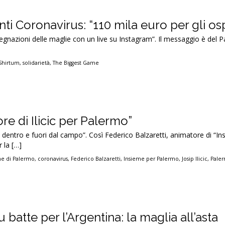
anti Coronavirus: “110 mila euro per gli os
egnazioni delle maglie con un live su Instagram”. Il messaggio è del
Shirtum
,
solidarietà
,
The Biggest Game
uore di Ilicic per Palermo”
dentro e fuori dal campo”. Così Federico Balzaretti, animatore di “In
 la […]
e di Palermo
,
coronavirus
,
Federico Balzaretti
,
Insieme per Palermo
,
Josip Ilicic
,
Pale
 batte per l’Argentina: la maglia all’asta