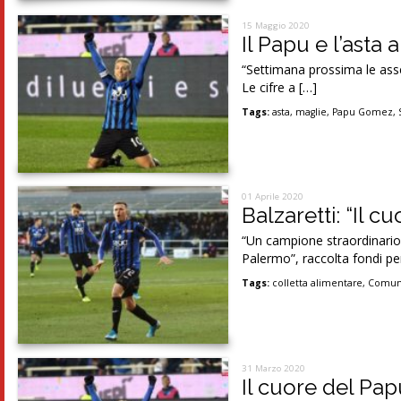
15 Maggio 2020
Il Papu e l’asta 
“Settimana prossima le ass
Le cifre a […]
Tags:
asta
,
maglie
,
Papu Gomez
,
01 Aprile 2020
Balzaretti: “Il c
“Un campione straordinario 
Palermo”, raccolta fondi per
Tags:
colletta alimentare
,
Comun
31 Marzo 2020
Il cuore del Papu