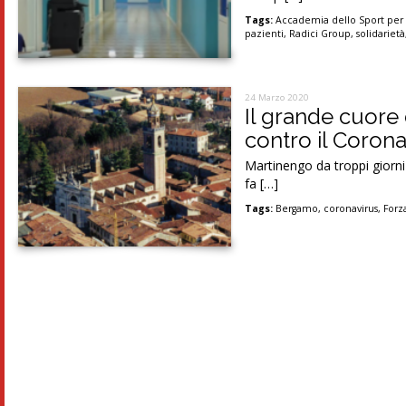
Tags:
Accademia dello Sport per l
pazienti
,
Radici Group
,
solidarietà
24 Marzo 2020
Il grande cuore d
contro il Corona
Martinengo da troppi giorni
fa […]
Tags:
Bergamo
,
coronavirus
,
Forz