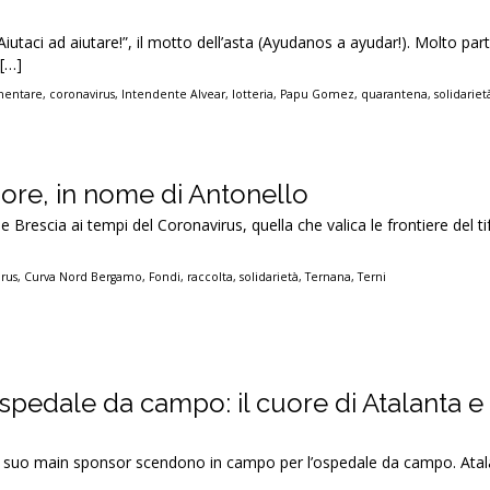
utaci ad aiutare!”, il motto dell’asta (Ayudanos a ayudar!). Molto part
 […]
imentare
,
coronavirus
,
Intendente Alvear
,
lotteria
,
Papu Gomez
,
quarantena
,
solidariet
ore, in nome di Antonello
 Brescia ai tempi del Coronavirus, quella che valica le frontiere del ti
rus
,
Curva Nord Bergamo
,
Fondi
,
raccolta
,
solidarietà
,
Ternana
,
Terni
spedale da campo: il cuore di Atalanta e
l suo main sponsor scendono in campo per l’ospedale da campo. Atal