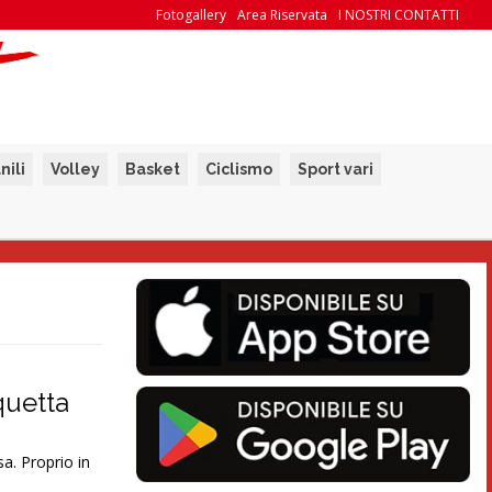
Fotogallery
Area Riservata
I NOSTRI CONTATTI
nili
Volley
Basket
Ciclismo
Sport vari
squetta
sa. Proprio in