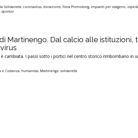
a Solidarietà
,
coronavirus
,
donazione
,
Fiera Promoberg
,
impianti per ossigeno
,
osped
,
sponsor
i Martinengo. Dal calcio alle istituzioni, tu
virus
 è cambiata. I passi sotto i portici nel centro storico rimbombano in u
a e Costanza
,
humanitas
,
Martinengo
,
solidarietà