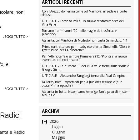
ARTICOLI RECENTI
icolare: non
Con l’Arezzo domenica come col Mantova: in sede e a porte
chiuse
UFFICIALE – Lorenzo Poli è un nuovo centrocampista del
Villa Valle
à
Tornano i primi anni ’90 nelle maglie da trasferta: vi
piacciono?
LEGGI TUTTO
Atalanta, col Mantova di Modesto non basta Samardzic: 1-1
Primo contratto pro per il baby esordiente Simonelli: “Gioia e
gratitudine per l’AlbinoLeffe”
Per l’AlbinoLeffe è sempre Primavera (1): “Pronti alla nuova
avventura coi nostri valori”
fo, è
UFFICIALE – La numero 11 del Villa Valle torna sulle spalle di
Giorgio Siani
UFFICIALE – Alessandro Sangiorgi torna alla Real Calepina
La Torre, nomi importanti per la Juniores regionale (e in
ottica Prima squadra)
LEGGI TUTTO
Atalanta in lutto: è scomparso Amerigo Sarri, papà di mister
Maurizio
ARCHIVI
 Radici
2026
Luglio
anta e Radici
Giugno
Maggio