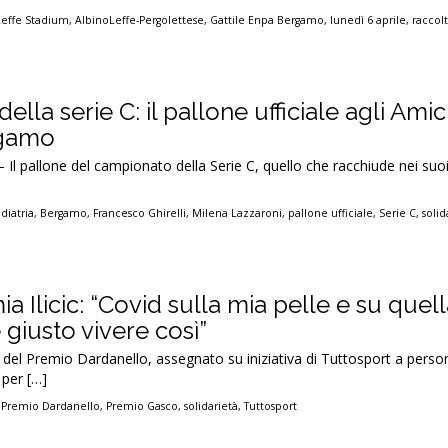
Leffe Stadium
,
AlbinoLeffe-Pergolettese
,
Gattile Enpa Bergamo
,
lunedì 6 aprile
,
raccol
ella serie C: il pallone ufficiale agli Amic
rgamo
 Il pallone del campionato della Serie C, quello che racchiude nei suoi
diatria
,
Bergamo
,
Francesco Ghirelli
,
Milena Lazzaroni
,
pallone ufficiale
,
Serie C
,
solid
a Ilicic: “Covid sulla mia pelle e su quell
giusto vivere così”
 del Premio Dardanello, assegnato su iniziativa di Tuttosport a perso
 per […]
,
Premio Dardanello
,
Premio Gasco
,
solidarietà
,
Tuttosport