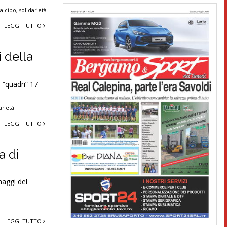
ta cibo
,
solidarietà
LEGGI TUTTO
i della
 “quadri” 17
arietà
LEGGI TUTTO
a di
naggi del
LEGGI TUTTO