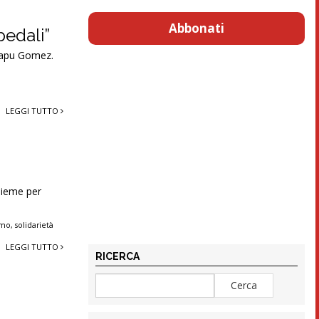
Abbonati
pedali”
 Papu Gomez.
LEGGI TUTTO
sieme per
rmo
,
solidarietà
LEGGI TUTTO
RICERCA