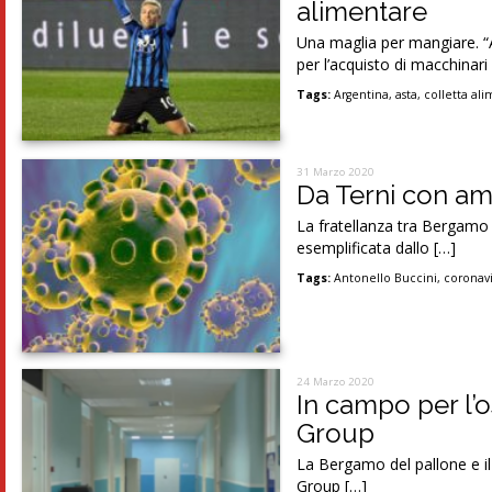
alimentare
Una maglia per mangiare. “Ai
per l’acquisto di macchinari
Tags:
Argentina
,
asta
,
colletta al
31 Marzo 2020
Da Terni con am
La fratellanza tra Bergamo e
esemplificata dallo […]
Tags:
Antonello Buccini
,
coronavi
24 Marzo 2020
In campo per l’o
Group
La Bergamo del pallone e i
Group […]