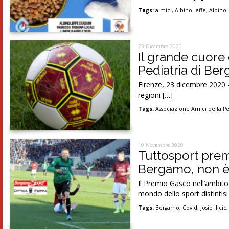
Tags:
a-mici
,
AlbinoLeffe
,
Albino
23 Dicembre 2020
Il grande cuore d
Pediatria di Be
Firenze, 23 dicembre 2020 –
regioni […]
Tags:
Associazione Amici della Pe
10 Novembre 2020
Tuttosport premi
Bergamo, non è 
Il Premio Gasco nell’ambito
mondo dello sport distintisi
Tags:
Bergamo
,
Covid
,
Josip Ilicic