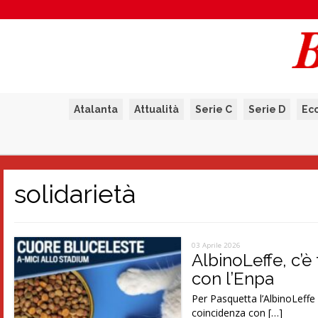
Atalanta
Attualità
Serie C
Serie D
Ec
solidarietà
03 Aprile 2026
AlbinoLeffe, c’è 
con l’Enpa
Per Pasquetta l’AlbinoLeffe 
coincidenza con […]