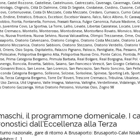
none
,
Castel Rozzone
,
Castellese
,
Castelnuovo
,
Castrezzato
,
Cavenago
,
Cavernago
,
Cavl
ntrolago
,
Chignolo
,
Città Di Dalmine
,
Città Di Segrate
,
Cividatese
,
Cividino
,
Clusone
,
Col
ovo
,
Cortenuovese
,
Costa Di Mezzate
,
Costa Mezzate
,
Credaro
,
Curnasco
,
Curno Calu
e
,
Endine
,
Entratico
,
Erbusco
,
Excelsior
,
Excelsior Vaiano
,
Falco
,
Falco Albino
,
Fc Carava
sobbio
,
Fiorita
,
Fontanella
,
Fornovo
,
Frassati Ranica
,
Fulgor Canonica
,
Futura Madone
,
G
e
,
Juventina Covo
,
La Sportiva
,
La Torre
,
Lallio
,
Levate
,
Libertas Casiratese
,
Locate
,
Lore
te Cremasco
,
Montello
,
Monterosso
,
Montodinese
,
Montorfano Rovato
,
Monvico
,
Mo
nno
,
Nuova Frontiera
,
Nuova Selvino
,
Nuova Valcavallina
,
Olimpic Trezzanese
,
Ome
,
Or
usaporto
,
Oratorio Calvenzano
,
Oratorio Cologno
,
Oratorio Costa Mezzate
,
Oratorio Le
ratorio Mozzanica
,
Oratorio Sabbioni
,
Oratorio Stezzano
,
Oratorio Verdello
,
Oratorio V
l
,
Oriens
,
Osio Sopra
,
Ospitaletto
,
Palazzo Pignano
,
Palosco
,
Pantigliate
,
Pba
,
Pessano
,
,
Poliscalve
,
Polisportiva Bergamo Alta
,
Polisportiva Nuova Orio
,
Ponte Calcio
,
Pontida
,
P
ese
,
Prima Categoria Bergamo
,
Primula Barbata
,
Real Bolgare
,
Real Borgogna
,
Real Pol.
nengo
,
Roncola
,
Rovetta
,
Sabbio
,
Saiano
,
San Francesco Virescit
,
San Giorgio Cellatica
 Giovanni Bosco
,
San Leone
,
San Lorenzo
,
San Pancrazio
,
San Paolo Soncino
,
San Pell
econda Categoria Bergamo
,
Solleone
,
Solzese
,
Sorisolese
,
Spinese
,
Sporting Leb
,
Sport
ola
,
Terza Categoria Bergamo
,
Torre De' Roveri
,
Trescore Cremasco
,
Tribulina
,
Ubialese
,
Uso Zanica
,
Utd Urgnano
,
Valle Imagna
,
Valserina
,
Valtrighe
,
Verdellinese
,
Vidalengo
,
V
us Oratorio Gazzaniga
,
Virtus Oratorio Petosino
,
Voluntas Osio
,
Zogno 98
amaschi, il programmone domenicale. I ca
pronostici dall’Eccellenza alla Terza
no nazionale, gare di ritorno A Brusaporto: Brusaporto-Calvi Noale
rbitro: […]