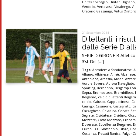
Unitas Coccaglio
,
United Urgnano
Verdello
,
Vertovese
,
Vidalengo
,
Vi
Oratorio Gazzaniga
,
Virtus Orator
21 Settembre 2014
Dilettanti, i ris
dalla Serie D al
SERIE D GIRONE B Atletico M
3’st Del […]
Tags:
Accademia Sandonatese
,
A
Albano
,
Albinese
,
Almè
,
Alzanese
Antoniana
,
Ardesio
,
Ardor Lazzat
Aurora Sovere
,
Aurora Travagliato
Sporting
,
Berbenno
,
Bergamp Lon
Sopra
,
Brembatese
,
Brembillese
,
Bergamo
,
calcio dilettanti Berga
calcio
,
Calusco
,
Cappuccinese
,
Ca
Casnigo
,
Cassinone
,
Castegnato
,
Ca
Cazzaghese
,
Celadina
,
Cenate Sot
Segrate
,
Cividatese
,
Cividino
,
Clus
Mezzate
,
Costa Mezzate
,
Credaro
Doverese
,
Eccellenza Bergamo
,
E
Curno
,
FCD Grassobbio
,
Filago
,
Fio
Costanza
,
Frassati Ranica
,
Fulgor C