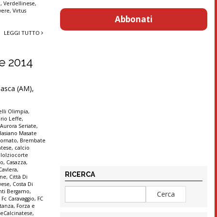
e
,
Verdellinese
,
vere
,
Virtus
Abbonati
LEGGI TUTTO
re 2014
 Casca (AM),
lli Olimpia
,
rio Leffe
,
,
Aurora Seriate
,
Basiano Masate
ornato
,
Brembate
atese
,
calcio
lolziocorte
co
,
Casazza
,
Cavlera
,
RICERCA
ine
,
Città Di
vese
,
Costa Di
anti Bergamo
,
,
Fc Caravaggio
,
FC
stanza
,
Forza e
seCalcinatese
,