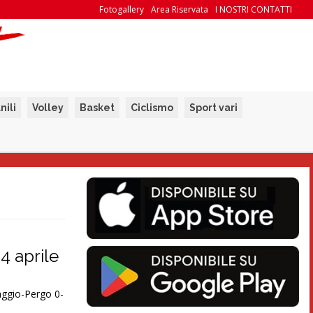
Fotogallery
Area Riservata
I NOSTRI CONTATTI
nili
Volley
Basket
Ciclismo
Sport vari
24 aprile
ggio-Pergo 0-