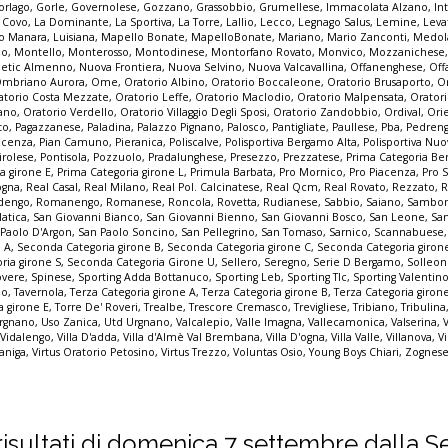
orlago
,
Gorle
,
Governolese
,
Gozzano
,
Grassobbio
,
Grumellese
,
Immacolata Alzano
,
In
a Covo
,
La Dominante
,
La Sportiva
,
La Torre
,
Lallio
,
Lecco
,
Legnago Salus
,
Lemine
,
Leva
o Manara
,
Luisiana
,
Mapello Bonate
,
MapelloBonate
,
Mariano
,
Mario Zanconti
,
Medol
co
,
Montello
,
Monterosso
,
Montodinese
,
Montorfano Rovato
,
Monvico
,
Mozzanichese
letic Almenno
,
Nuova Frontiera
,
Nuova Selvino
,
Nuova Valcavallina
,
Offanenghese
,
Off
mbriano Aurora
,
Ome
,
Oratorio Albino
,
Oratorio Boccaleone
,
Oratorio Brusaporto
,
O
atorio Costa Mezzate
,
Oratorio Leffe
,
Oratorio Maclodio
,
Oratorio Malpensata
,
Orator
zano
,
Oratorio Verdello
,
Oratorio Villaggio Degli Sposi
,
Oratorio Zandobbio
,
Ordival
,
Ori
to
,
Pagazzanese
,
Paladina
,
Palazzo Pignano
,
Palosco
,
Pantigliate
,
Paullese
,
Pba
,
Pedren
acenza
,
Pian Camuno
,
Pieranica
,
Poliscalve
,
Polisportiva Bergamo Alta
,
Polisportiva Nuo
irolese
,
Pontisola
,
Pozzuolo
,
Pradalunghese
,
Presezzo
,
Prezzatese
,
Prima Categoria B
a girone E
,
Prima Categoria girone L
,
Primula Barbata
,
Pro Mornico
,
Pro Piacenza
,
Pro 
ogna
,
Real Casal
,
Real Milano
,
Real Pol. Calcinatese
,
Real Qcm
,
Real Rovato
,
Rezzato
,
R
dengo
,
Romanengo
,
Romanese
,
Roncola
,
Rovetta
,
Rudianese
,
Sabbio
,
Saiano
,
Sambon
latica
,
San Giovanni Bianco
,
San Giovanni Bienno
,
San Giovanni Bosco
,
San Leone
,
Sa
 Paolo D'Argon
,
San Paolo Soncino
,
San Pellegrino
,
San Tomaso
,
Sarnico
,
Scannabuese
e A
,
Seconda Categoria girone B
,
Seconda Categoria girone C
,
Seconda Categoria giron
ria girone S
,
Seconda Categoria Girone U
,
Sellero
,
Seregno
,
Serie D Bergamo
,
Solleo
overe
,
Spinese
,
Sporting Adda Bottanuco
,
Sporting Leb
,
Sporting Tlc
,
Sporting Valentin
io
,
Tavernola
,
Terza Categoria girone A
,
Terza Categoria girone B
,
Terza Categoria giron
a girone E
,
Torre De' Roveri
,
Trealbe
,
Trescore Cremasco
,
Trevigliese
,
Tribiano
,
Tribulina
rgnano
,
Uso Zanica
,
Utd Urgnano
,
Valcalepio
,
Valle Imagna
,
Vallecamonica
,
Valserina
,
,
Vidalengo
,
Villa D'adda
,
Villa d'Almè Val Brembana
,
Villa D'ogna
,
Villa Valle
,
Villanova
,
Vi
zaniga
,
Virtus Oratorio Petosino
,
Virtus Trezzo
,
Voluntas Osio
,
Young Boys Chiari
,
Zognese
 i risultati di domenica 7 settembre dalla S