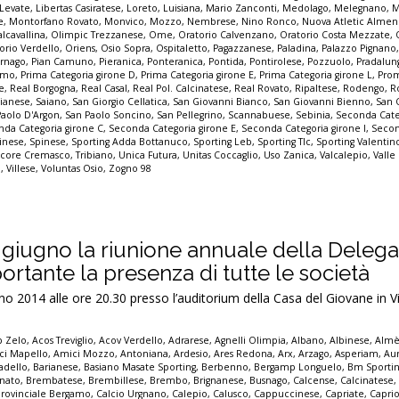
Levate
,
Libertas Casiratese
,
Loreto
,
Luisiana
,
Mario Zanconti
,
Medolago
,
Melegnano
,
M
e
,
Montorfano Rovato
,
Monvico
,
Mozzo
,
Nembrese
,
Nino Ronco
,
Nuova Atletic Alme
lcavallina
,
Olimpic Trezzanese
,
Ome
,
Oratorio Calvenzano
,
Oratorio Costa Mezzate
,
orio Verdello
,
Oriens
,
Osio Sopra
,
Ospitaletto
,
Pagazzanese
,
Paladina
,
Palazzo Pignano
ornago
,
Pian Camuno
,
Pieranica
,
Ponteranica
,
Pontida
,
Pontirolese
,
Pozzuolo
,
Pradalun
gamo
,
Prima Categoria girone D
,
Prima Categoria girone E
,
Prima Categoria girone L
,
Pro
e
,
Real Borgogna
,
Real Casal
,
Real Pol. Calcinatese
,
Real Rovato
,
Ripaltese
,
Rodengo
,
R
ianese
,
Saiano
,
San Giorgio Cellatica
,
San Giovanni Bianco
,
San Giovanni Bienno
,
San 
Paolo D'Argon
,
San Paolo Soncino
,
San Pellegrino
,
Scannabuese
,
Sebinia
,
Seconda Cate
da Categoria girone C
,
Seconda Categoria girone E
,
Seconda Categoria girone I
,
Secon
inese
,
Spinese
,
Sporting Adda Bottanuco
,
Sporting Leb
,
Sporting Tlc
,
Sporting Valenti
score Cremasco
,
Tribiano
,
Unica Futura
,
Unitas Coccaglio
,
Uso Zanica
,
Valcalepio
,
Valle
o
,
Villese
,
Voluntas Osio
,
Zogno 98
0 giugno la riunione annuale della Delega
rtante la presenza di tutte le società
 2014 alle ore 20.30 presso l’auditorium della Casa del Giovane in V
p Zelo
,
Acos Treviglio
,
Acov Verdello
,
Adrarese
,
Agnelli Olimpia
,
Albano
,
Albinese
,
Alm
ci Mapello
,
Amici Mozzo
,
Antoniana
,
Ardesio
,
Ares Redona
,
Arx
,
Arzago
,
Asperiam
,
Aur
adello
,
Barianese
,
Basiano Masate Sporting
,
Berbenno
,
Bergamp Longuelo
,
Bm Sporti
nato
,
Brembatese
,
Brembillese
,
Brembo
,
Brignanese
,
Busnago
,
Calcense
,
Calcinatese
provinciale Bergamo
,
Calcio Urgnano
,
Calepio
,
Calusco
,
Cappuccinese
,
Capriate
,
Capri