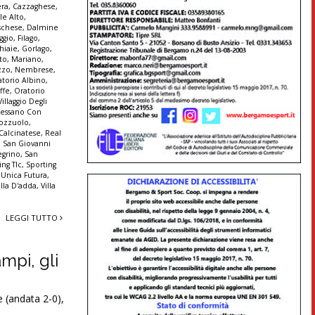
era
,
Cazzaghese
,
le Alto
,
schese
,
Dalmine
ggio
,
Filago
,
hiaie
,
Gorlago
,
to
,
Mariano
,
zzo
,
Nembrese
,
atorio Albino
,
ffe
,
Oratorio
illaggio Degli
Pessano Con
ozzuolo
,
 Calcinatese
,
Real
,
San Giovanni
egrino
,
San
ing Tlc
,
Sporting
,
Unica Futura
,
illa D'adda
,
Villa
LEGGI TUTTO
mpi, gli
 (andata 2-0),