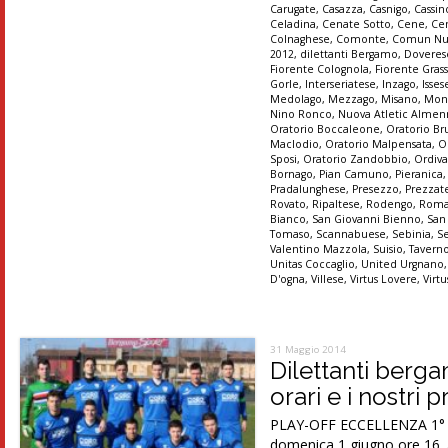
Carugate
,
Casazza
,
Casnigo
,
Cassi
Celadina
,
Cenate Sotto
,
Cene
,
Ce
Colnaghese
,
Comonte
,
Comun Nu
2012
,
dilettanti Bergamo
,
Doveres
Fiorente Colognola
,
Fiorente Gras
Gorle
,
Interseriatese
,
Inzago
,
Isses
Medolago
,
Mezzago
,
Misano
,
Mon
Nino Ronco
,
Nuova Atletic Alme
Oratorio Boccaleone
,
Oratorio Br
Maclodio
,
Oratorio Malpensata
,
O
Sposi
,
Oratorio Zandobbio
,
Ordiva
Bornago
,
Pian Camuno
,
Pieranica
Pradalunghese
,
Presezzo
,
Prezzat
Rovato
,
Ripaltese
,
Rodengo
,
Roma
Bianco
,
San Giovanni Bienno
,
San
Tomaso
,
Scannabuese
,
Sebinia
,
S
Valentino Mazzola
,
Suisio
,
Tavern
Unitas Coccaglio
,
United Urgnano
D'ogna
,
Villese
,
Virtus Lovere
,
Virt
31 Maggio 2014
Dilettanti berg
orari e i nostri 
PLAY-OFF ECCELLENZA 1° tur
domenica 1 giugno ore 16. A