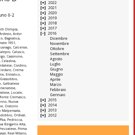
2022
2021
2020
runo 0-2
2019
2018
2017
lli Olimpia
,
2016
Ardesio
,
Ardor
Dicembre
co
,
Bagnatica
,
nate 1951
,
Novembre
Busnago
,
Calcense
,
Ottobre
alepio
,
Calusco
,
Settembre
igo
,
Cassinone
,
Agosto
,
Celadina
,
Luglio
vidatese
,
Cividino
,
Giugno
Credaro
,
Crema
Maggio
ine
,
Entratico
,
 Grassobbio
,
Aprile
e
,
Galbiatese
Marzo
erseriatese
,
Febbraio
iratese
,
Locate
,
Gennaio
Monte Cremasco
,
2015
enno
,
Nuova
2014
ne
,
Oratorio
2013
o Malpensata
,
2012
ndobbio
,
Ordival
,
Pba
,
Pedrocca
,
iva Bergamo Alta
,
Prezzatese
,
Prima
asal
,
Real Milano
,