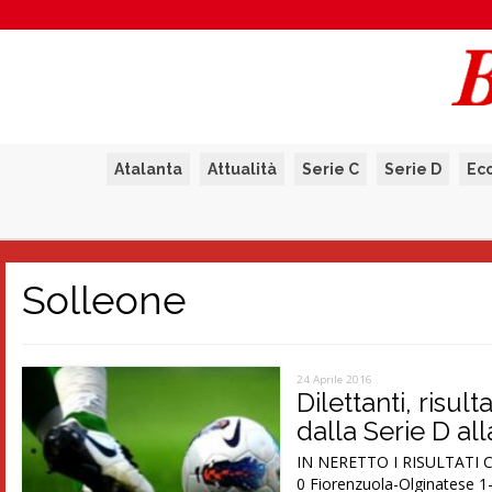
Atalanta
Attualità
Serie C
Serie D
Ec
Solleone
24 Aprile 2016
Dilettanti, risul
dalla Serie D al
IN NERETTO I RISULTATI C
0 Fiorenzuola-Olginatese 1-1