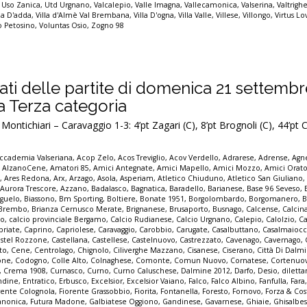
,
Uso Zanica
,
Utd Urgnano
,
Valcalepio
,
Valle Imagna
,
Vallecamonica
,
Valserina
,
Valtrigh
lla D'adda
,
Villa d'Almè Val Brembana
,
Villa D'ogna
,
Villa Valle
,
Villese
,
Villongo
,
Virtus Lo
io Petosino
,
Voluntas Osio
,
Zogno 98
ultati delle partite di domenica 21 settemb
la Terza categoria
ontichiari – Caravaggio 1-3: 4’pt Zagari (C), 8’pt Brognoli (C), 44’pt
ccademia Valseriana
,
Acop Zelo
,
Acos Treviglio
,
Acov Verdello
,
Adrarese
,
Adrense
,
Agne
,
AlzanoCene
,
Amatori 85
,
Amici Antegnate
,
Amici Mapello
,
Amici Mozzo
,
Amici Orato
e
,
Ares Redona
,
Arx
,
Arzago
,
Asola
,
Asperiam
,
Atletico Chiuduno
,
Atletico San Giuliano
,
Aurora Trescore
,
Azzano
,
Badalasco
,
Bagnatica
,
Baradello
,
Barianese
,
Base 96 Seveso
,
guelo
,
Biassono
,
Bm Sporting
,
Boltiere
,
Bonate 1951
,
Borgolombardo
,
Borgomanero
,
B
Brembo
,
Brianza Cernusco Merate
,
Brignanese
,
Brusaporto
,
Busnago
,
Calcense
,
Calcin
mo
,
calcio provinciale Bergamo
,
Calcio Rudianese
,
Calcio Urgnano
,
Calepio
,
Calolzio
,
Ca
priate
,
Caprino
,
Capriolese
,
Caravaggio
,
Carobbio
,
Carugate
,
Casalbuttano
,
Casalmaioc
stel Rozzone
,
Castellana
,
Castellese
,
Castelnuovo
,
Castrezzato
,
Cavenago
,
Cavernago
,
to
,
Cene
,
Centrolago
,
Chignolo
,
Ciliverghe Mazzano
,
Cisanese
,
Ciserano
,
Città Di Dalm
one
,
Codogno
,
Colle Alto
,
Colnaghese
,
Comonte
,
Comun Nuovo
,
Cornatese
,
Cortenuo
,
Crema 1908
,
Curnasco
,
Curno
,
Curno Caluschese
,
Dalmine 2012
,
Darfo
,
Desio
,
dilett
ndine
,
Entratico
,
Erbusco
,
Excelsior
,
Excelsior Vaiano
,
Falco
,
Falco Albino
,
Fanfulla
,
Fara
rente Colognola
,
Fiorente Grassobbio
,
Fiorita
,
Fontanella
,
Foresto
,
Fornovo
,
Forza & Co
anonica
,
Futura Madone
,
Galbiatese Oggiono
,
Gandinese
,
Gavarnese
,
Ghiaie
,
Ghisalbe