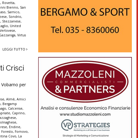
a
,
Rovetta
,
anni Bienno
,
San
aso
,
Sarnico
,
zese
,
Sondrio
,
a
,
Stezzanese
,
aglio
,
United
Vertovese
,
 Gazzaniga
,
Virtus
LEGGI TUTTO
i Crisci
 Vobarno per
ese
,
Almè
,
Amici
o
,
Bergamp
nago
,
Calcense
,
apriate
,
Caprino
,
azzaghese
,
olnaghese
,
rese
,
Endine
,
,
Foresto
,
Fornovo
,
ntina Covo
,
La