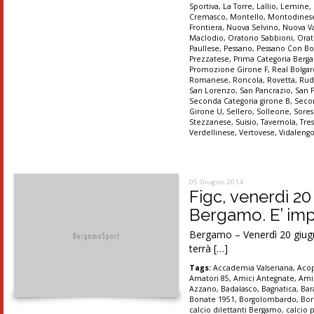
Sportiva
,
La Torre
,
Lallio
,
Lemine
,
Cremasco
,
Montello
,
Montodines
Frontiera
,
Nuova Selvino
,
Nuova Va
Maclodio
,
Oratorio Sabbioni
,
Orat
Paullese
,
Pessano
,
Pessano Con B
Prezzatese
,
Prima Categoria Ber
Promozione Girone F
,
Real Bolgar
Romanese
,
Roncola
,
Rovetta
,
Rud
San Lorenzo
,
San Pancrazio
,
San 
Seconda Categoria girone B
,
Secon
Girone U
,
Sellero
,
Solleone
,
Sores
Stezzanese
,
Suisio
,
Tavernola
,
Tre
Verdellinese
,
Vertovese
,
Vidaleng
05 Giugno 2014
Figc, venerdì 2
Bergamo. E’ impo
Bergamo – Venerdì 20 giugno
terrà […]
Tags:
Accademia Valseriana
,
Aco
Amatori 85
,
Amici Antegnate
,
Ami
Azzano
,
Badalasco
,
Bagnatica
,
Bar
Bonate 1951
,
Borgolombardo
,
Bor
calcio dilettanti Bergamo
,
calcio 