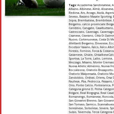
Tags:
Accademia Sandonatese
,
A
Albano
,
Albinese
,
Almè
,
Alzanese
Redona
,
Arx
,
Arzago
,
Asola
,
Asper
Seveso
,
Basiano Masate Sporting
,
Sopra
,
Brembatese
,
Brembillese
,
Bergamo
,
calcio provinciale Ber
Carobbio
,
Carugate
,
Casalbuttano
Castrezzato
,
Cavenago
,
Cavernago
Cisanese
,
Ciserano
,
Città Di Dalmi
Nuovo
,
Cortenuovese
,
Costa Di M
dilettanti Bergamo
,
Doverese
,
Ecc
Excelsior Vaiano
,
Falco
,
Falco Albi
Foresto
,
Fornovo
,
Forza & Costanz
Gavarnese
,
Ghiaie
,
GhisalbeseCalc
Sportiva
,
La Torre
,
Lallio
,
Lemine
,
Mezzago
,
Misano
,
Monte Cremas
Nuova Atletic Almenno
,
Nuova Fr
Boccaleone
,
Oratorio Brusaporto
Oratorio Malpensata
,
Oratorio Mo
Zandobbio
,
Ordival
,
Oriens
,
Orsa 
Paullese
,
Pba
,
Pedrocca
,
Pessano
,
Orio
,
Ponte Calcio
,
Ponteranica
,
P
Categoria girone D
,
Prima Categori
Bolgare
,
Real Borgogna
,
Real Casal
Romanengo
,
Romanese
,
Roncola
San Giovanni Bienno
,
San Giovann
San Tomaso
,
Sarnico
,
Scannabues
Soresinese
,
Sorisolese
,
Sovere
,
Sp
Suisio
,
Tavernola
,
Terza Categoria