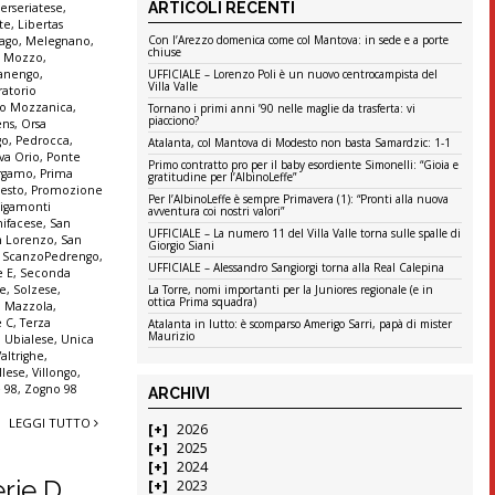
ARTICOLI RECENTI
terseriatese
,
te
,
Libertas
Con l’Arezzo domenica come col Mantova: in sede e a porte
ago
,
Melegnano
,
chiuse
,
Mozzo
,
anengo
,
UFFICIALE – Lorenzo Poli è un nuovo centrocampista del
Villa Valle
ratorio
io Mozzanica
,
Tornano i primi anni ’90 nelle maglie da trasferta: vi
piacciono?
ens
,
Orsa
go
,
Pedrocca
,
Atalanta, col Mantova di Modesto non basta Samardzic: 1-1
va Orio
,
Ponte
Primo contratto pro per il baby esordiente Simonelli: “Gioia e
ergamo
,
Prima
gratitudine per l’AlbinoLeffe”
Sesto
,
Promozione
Per l’AlbinoLeffe è sempre Primavera (1): “Pronti alla nuova
igamonti
avventura coi nostri valori”
ifacese
,
San
UFFICIALE – La numero 11 del Villa Valle torna sulle spalle di
n Lorenzo
,
San
Giorgio Siani
,
ScanzoPedrengo
,
UFFICIALE – Alessandro Sangiorgi torna alla Real Calepina
e E
,
Seconda
ne
,
Solzese
,
La Torre, nomi importanti per la Juniores regionale (e in
ottica Prima squadra)
o Mazzola
,
e C
,
Terza
Atalanta in lutto: è scomparso Amerigo Sarri, papà di mister
Maurizio
,
Ubialese
,
Unica
Valtrighe
,
llese
,
Villongo
,
 98
,
Zogno 98
ARCHIVI
LEGGI TUTTO
2026
2025
2024
erie D
2023