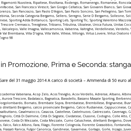
,
Rigamonti Nuvolera
,
Ripaltese
,
Rivoltana
,
Rodengo
,
Romanengo
,
Romanese
,
Roncol
nifacese
,
San Francesco Virescit
,
San Giorgio Cellatica
,
San Giovanni Bianco
,
San Giov
Lorenzo
,
San Pancrazio
,
San Paolo D'Argon
,
San Paolo Soncino
,
San Pellegrino
,
San Tom
ebinia
,
Seconda Categoria Bergamo
,
Sellero
,
Seregno
,
Serie D Bergamo
,
Solleone
,
Sol
inese
,
Sporting Adda Bottanuco
,
Sporting Leb
,
Sporting Tlc
,
Sporting Valentino Mazzol
,
Trescore Cremasco
,
Trevigliese
,
Tribiano
,
Tribulina
,
Ubialese
,
Unica Futura
,
Unitas Cocc
o
,
Valcalepio
,
Valle Imagna
,
Vallecamonica
,
Valserina
,
Valtrighe
,
Verdellinese
,
Verdello
,
lmè Val Brembana
,
Villa D'ogna
,
Villa Valle
,
Villese
,
Villongo
,
Virtus Lovere
,
Virtus Oratorio
Zogno 98
 in Promozione, Prima e Seconda: stangat
 del 31 maggio 2014 A carico di società – Ammenda di 50 euro al
ccademia Valseriana
,
Acop Zelo
,
Acos Treviglio
,
Acov Verdello
,
Adrense
,
Albano
,
Albin
o
,
Aurora Trescore
,
Badalasco
,
Bagnatica
,
Baradello
,
Basiano Masate Sporting
,
Berbenn
Borgolombardo
,
Bornato
,
Brembate Sopra
,
Brembatese
,
Brembillese
,
Brignanese
,
Bus
io dilettanti Bergamo
,
calcio provinciale Bergamo
,
Calcio Rudianese
,
Cappuccinese
,
C
asalbuttano
,
Casalmaiocco
,
Casazza
,
Castellese
,
Castelnuovo
,
Castrezzato
,
Cavenago
,
C
Chignolo
,
Città Di Dalmine
,
Città Di Segrate
,
Cividatese
,
Clusone
,
Codogno
,
Colle Alto
,
C
uovese
,
Costa Di Mezzate
,
Costa Mezzate
,
Curno Caluschese
,
dilettanti Bergamo
,
Dove
no
,
Falco
,
Falco Albino
,
Fara
,
Filago
,
Fiorente Colognola
,
Fiorente Grassobbio
,
Fontanella
a
,
Frassati Ranica
,
Fulgor Canonica
,
Gandinese
,
Gavarnese
,
Gorlago
,
Gorle
,
Inzago
,
Juve