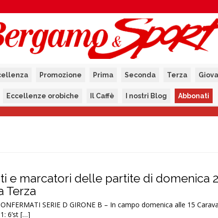
cellenza
Promozione
Prima
Seconda
Terza
Giova
Eccellenze orobiche
Il Caffè
I nostri Blog
Abbonati
tati e marcatori delle partite di domenica 
la Terza
ONFERMATI SERIE D GIRONE B – In campo domenica alle 15 Carava
: 6’st […]