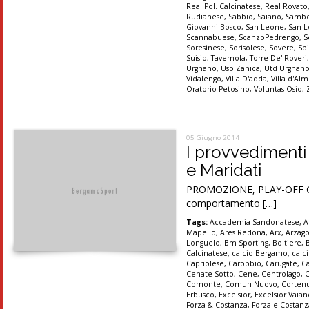
Real Pol. Calcinatese
,
Real Rovato
Rudianese
,
Sabbio
,
Saiano
,
Sambo
Giovanni Bosco
,
San Leone
,
San 
Scannabuese
,
ScanzoPedrengo
,
S
Soresinese
,
Sorisolese
,
Sovere
,
Sp
Suisio
,
Tavernola
,
Torre De' Roveri
Urgnano
,
Uso Zanica
,
Utd Urgnan
Vidalengo
,
Villa D'adda
,
Villa d'A
Oratorio Petosino
,
Voluntas Osio
,
05 Giugno 2014
I provvedimenti
e Maridati
PROMOZIONE, PLAY-OFF Gare
comportamento […]
Tags:
Accademia Sandonatese
,
A
Mapello
,
Ares Redona
,
Arx
,
Arzag
Longuelo
,
Bm Sporting
,
Boltiere
,
Calcinatese
,
calcio Bergamo
,
calc
Capriolese
,
Carobbio
,
Carugate
,
C
Cenate Sotto
,
Cene
,
Centrolago
,
Comonte
,
Comun Nuovo
,
Corten
Erbusco
,
Excelsior
,
Excelsior Vaia
Forza & Costanza
,
Forza e Costanz