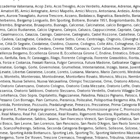
ccademia Valseriana
,
Acop Zelo
,
Acos Treviglio
,
Acov Verdello
,
Adrarese
,
Adrense
,
Agne
,
Amatori 85
,
Amici Antegnate
,
Amici Mapello
,
Amici Mozzo
,
Antoniana
,
Ardesio
,
Ardo
iam
,
Aurora Travagliato
,
Aurora Trescore
,
Azzano
,
Badalasco
,
Bagnatica
,
Baradello
,
Bari
Berbenno
,
Bergamp Longuelo
,
Bm Sporting
,
Boltiere
,
Bonate 1951
,
Borgolombardo
,
B
Brembo
,
Brignanese
,
Brusaporto
,
Busnago
,
Calcense
,
Calcinatese
,
calcio Bergamo
,
calc
gamo
,
Calcio Rudianese
,
Calcio Urgnano
,
Calepio
,
Calusco
,
Cappuccinese
,
Capriate
,
Cap
,
Casalmaiocco
,
Casazza
,
Casnigo
,
Cassinone
,
Castegnato
,
Castel Rozzone
,
Castellese
,
C
,
Cavlera
,
Cazzaghese
,
Celadina
,
Cenate Sotto
,
Cene
,
Centrolago
,
Chignolo
,
Cilivergh
ne
,
Città Di Segrate
,
Cividatese
,
Cividino
,
Clusone
,
Codogno
,
Colle Alto
,
Colnaghese
,
Co
ezzate
,
Costa Mezzate
,
Credaro
,
Crema 1908
,
Curnasco
,
Curno Caluschese
,
Dalmine 2
ellenza Bergamo
,
Eccellenza Girone B
,
Eccellenza Girone C
,
Endine
,
Entratico
,
Erbus
no
,
Fanfulla
,
Fara
,
Fc Caravaggio
,
Filago
,
Fiorente Colognola
,
Fiorente Grassobbio
,
Fiorita
a
,
Forza e Costanza
,
Frassati Ranica
,
Fulgor Canonica
,
Futura Madone
,
Galbiatese Oggi
inatese
,
Gorlago
,
Gorle
,
Governolese
,
Grumellese
,
Interseriatese
,
Inzago
,
Issese
,
Juven
Levate
,
Libertas Casiratese
,
Locate
,
Loreto
,
Luisiana
,
Mariano
,
Mario Zanconti
,
Medola
co
,
Montello
,
Monterosso
,
Montodinese
,
Montorfano Rovato
,
Monvico
,
Mozzo
,
Nembr
ontiera
,
Nuova Selvino
,
Nuova Valcavallina
,
Olimpic Trezzanese
,
Ome
,
Oratorio Albino
,
Oratorio Calvenzano
,
Oratorio Cologno
,
Oratorio Costa Mezzate
,
Oratorio Leffe
,
Orat
zzanica
,
Oratorio Sabbioni
,
Oratorio Stezzano
,
Oratorio Verdello
,
Oratorio Villaggio De
Cortefranca
,
Osio Sopra
,
Ospitaletto
,
Pagazzanese
,
Paladina
,
Palazzo Pignano
,
Palosco
,
Pessano Con Bornago
,
Pian Camuno
,
Pieranica
,
Poliscalve
,
Polisportiva Bergamo Alta
,
P
ontida
,
Pontirolese
,
Pozzuolo
,
Pradalunghese
,
Presezzo
,
Prezzatese
,
Prima Categoria
a girone E
,
Prima Categoria girone L
,
Primula Barbata
,
Promozione girone C
,
Promozio
,
Real Milano
,
Real Pol. Calcinatese
,
Real Rovato
,
Rigamonti Nuvolera
,
Ripaltese
,
Rivol
,
Rovetta
,
Rudianese
,
Sabbio
,
Saiano
,
San Francesco Virescit
,
San Giorgio Cellatica
,
San
i Bosco
,
San Leone
,
San Lorenzo
,
San Pancrazio
,
San Paolo D'Argon
,
San Paolo Sonci
e
,
ScanzoPedrengo
,
Sebinia
,
Seconda Categoria Bergamo
,
Sellero
,
Solleone
,
Solzese
,
inese
,
Sporting Adda Bottanuco
,
Sporting Leb
,
Sporting Tlc
,
Sporting Valentino Mazzol
 Bergamo
,
Torre De' Roveri
,
Trescore Cremasco
,
Trevigliese
,
Tribiano
,
Tribulina
,
Ubialese