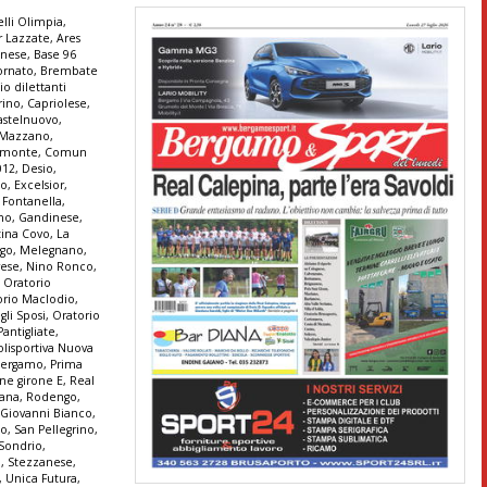
lli Olimpia
,
r Lazzate
,
Ares
anese
,
Base 96
ornato
,
Brembate
io dilettanti
rino
,
Capriolese
,
astelnuovo
,
e Mazzano
,
monte
,
Comun
012
,
Desio
,
co
,
Excelsior
,
,
Fontanella
,
ono
,
Gandinese
,
tina Covo
,
La
go
,
Melegnano
,
ese
,
Nino Ronco
,
,
Oratorio
orio Maclodio
,
gli Sposi
,
Oratorio
Pantigliate
,
olisportiva Nuova
 Bergamo
,
Prima
ne girone E
,
Real
tana
,
Rodengo
,
 Giovanni Bianco
,
no
,
San Pellegrino
,
Sondrio
,
a
,
Stezzanese
,
,
Unica Futura
,