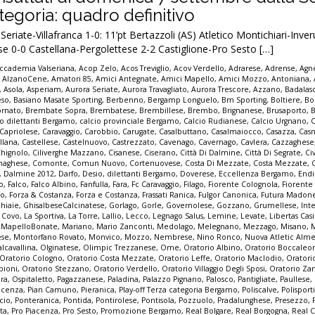
egoria: quadro definitivo
riate-Villafranca 1-0: 11’pt Bertazzoli (AS) Atletico Montichiari-Inve
e 0-0 Castellana-Pergolettese 2-2 Castiglione-Pro Sesto […]
ccademia Valseriana
,
Acop Zelo
,
Acos Treviglio
,
Acov Verdello
,
Adrarese
,
Adrense
,
Agne
,
AlzanoCene
,
Amatori 85
,
Amici Antegnate
,
Amici Mapello
,
Amici Mozzo
,
Antoniana
,
,
Asola
,
Asperiam
,
Aurora Seriate
,
Aurora Travagliato
,
Aurora Trescore
,
Azzano
,
Badalas
eso
,
Basiano Masate Sporting
,
Berbenno
,
Bergamp Longuelo
,
Bm Sporting
,
Boltiere
,
Bo
ornato
,
Brembate Sopra
,
Brembatese
,
Brembillese
,
Brembo
,
Brignanese
,
Brusaporto
,
io dilettanti Bergamo
,
calcio provinciale Bergamo
,
Calcio Rudianese
,
Calcio Urgnano
,
C
Capriolese
,
Caravaggio
,
Carobbio
,
Carugate
,
Casalbuttano
,
Casalmaiocco
,
Casazza
,
Casn
llana
,
Castellese
,
Castelnuovo
,
Castrezzato
,
Cavenago
,
Cavernago
,
Cavlera
,
Cazzaghese
Chignolo
,
Ciliverghe Mazzano
,
Cisanese
,
Ciserano
,
Città Di Dalmine
,
Città Di Segrate
,
Ci
naghese
,
Comonte
,
Comun Nuovo
,
Cortenuovese
,
Costa Di Mezzate
,
Costa Mezzate
,
,
Dalmine 2012
,
Darfo
,
Desio
,
dilettanti Bergamo
,
Doverese
,
Eccellenza Bergamo
,
End
no
,
Falco
,
Falco Albino
,
Fanfulla
,
Fara
,
Fc Caravaggio
,
Filago
,
Fiorente Colognola
,
Fiorente
vo
,
Forza & Costanza
,
Forza e Costanza
,
Frassati Ranica
,
Fulgor Canonica
,
Futura Madon
hiaie
,
GhisalbeseCalcinatese
,
Gorlago
,
Gorle
,
Governolese
,
Gozzano
,
Grumellese
,
Int
a Covo
,
La Sportiva
,
La Torre
,
Lallio
,
Lecco
,
Legnago Salus
,
Lemine
,
Levate
,
Libertas Cas
,
MapelloBonate
,
Mariano
,
Mario Zanconti
,
Medolago
,
Melegnano
,
Mezzago
,
Misano
,
ese
,
Montorfano Rovato
,
Monvico
,
Mozzo
,
Nembrese
,
Nino Ronco
,
Nuova Atletic Alm
lcavallina
,
Olginatese
,
Olimpic Trezzanese
,
Ome
,
Oratorio Albino
,
Oratorio Boccaleo
Oratorio Cologno
,
Oratorio Costa Mezzate
,
Oratorio Leffe
,
Oratorio Maclodio
,
Oratori
bioni
,
Oratorio Stezzano
,
Oratorio Verdello
,
Oratorio Villaggio Degli Sposi
,
Oratorio Za
pra
,
Ospitaletto
,
Pagazzanese
,
Paladina
,
Palazzo Pignano
,
Palosco
,
Pantigliate
,
Paullese
,
acenza
,
Pian Camuno
,
Pieranica
,
Play-off Terza categoria Bergamo
,
Poliscalve
,
Polisport
cio
,
Ponteranica
,
Pontida
,
Pontirolese
,
Pontisola
,
Pozzuolo
,
Pradalunghese
,
Presezzo
,
ta
,
Pro Piacenza
,
Pro Sesto
,
Promozione Bergamo
,
Real Bolgare
,
Real Borgogna
,
Real C