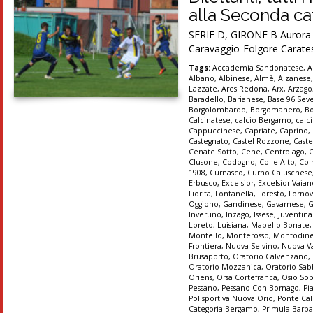
alla Seconda cat
SERIE D, GIRONE B Aurora Se
Caravaggio-Folgore Carates
Tags:
Accademia Sandonatese
,
A
Albano
,
Albinese
,
Almè
,
Alzanese
Lazzate
,
Ares Redona
,
Arx
,
Arzago
Baradello
,
Barianese
,
Base 96 Sev
Borgolombardo
,
Borgomanero
,
B
Calcinatese
,
calcio Bergamo
,
calc
Cappuccinese
,
Capriate
,
Caprino
,
Castegnato
,
Castel Rozzone
,
Caste
Cenate Sotto
,
Cene
,
Centrolago
,
Clusone
,
Codogno
,
Colle Alto
,
Col
1908
,
Curnasco
,
Curno Caluschese
Erbusco
,
Excelsior
,
Excelsior Vaia
Fiorita
,
Fontanella
,
Foresto
,
Forno
Oggiono
,
Gandinese
,
Gavarnese
,
G
Inveruno
,
Inzago
,
Issese
,
Juventin
Loreto
,
Luisiana
,
Mapello Bonate
Montello
,
Monterosso
,
Montodin
Frontiera
,
Nuova Selvino
,
Nuova Va
Brusaporto
,
Oratorio Calvenzano
,
Oratorio Mozzanica
,
Oratorio Sab
Oriens
,
Orsa Cortefranca
,
Osio So
Pessano
,
Pessano Con Bornago
,
Pi
Polisportiva Nuova Orio
,
Ponte Cal
Categoria Bergamo
,
Primula Barba