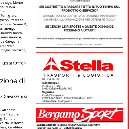
ezzago
,
Monte
nno
,
Nuova
Oratorio
,
Pantigliate
,
ghese
,
Presezzo
,
mozione Girone D
,
omanengo
,
Giovanni Bosco
,
goria girone A
,
da Categoria
no Mazzola
,
 Imagna
,
Valtrighe
,
LEGGI TUTTO
zione di
ia Gavazzeni si
è
,
Alzanese
,
ora Trescore
,
ng
,
Boltiere
,
,
calcio Bergamo
,
olese
,
Carobbio
,