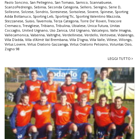
Paolo Soncino
,
San Pellegrino
,
San Tomaso
,
Sarnico
,
Scannabuese
,
ScanzoPedrengo
,
Sebinia
,
Seconda Categoria
,
Sellero
,
Seregno
,
Serie D
,
Solleone
,
Solzese
,
Sondrio
,
Soresinese
,
Sorisolese
,
Sovere
,
Spinese
,
Sporting
Adda Bottanuco
,
Sporting Leb
,
Sporting Tlc
,
Sporting Valentino Mazzola
,
Stezzanese
,
Suisio
,
Tavernola
,
Terza Categoria
,
Torre De' Roveri
,
Trescore
Cremasco
,
Trevigliese
,
Tribiano
,
Tribulina
,
Ubialese
,
Unica Futura
,
Unitas
Coccaglio
,
United Urgnano
,
Uso Zanica
,
Utd Urgnano
,
Valcalepio
,
Valle Imagna
,
Vallecamonica
,
Valserina
,
Valtrighe
,
Verdellinese
,
Verdello
,
Vertovese
,
Vidalengo
,
Villa D'adda
,
Villa d'Almè Val Brembana
,
Villa D'ogna
,
Villa Valle
,
Villese
,
Villongo
,
Virtus Lovere
,
Virtus Oratorio Gazzaniga
,
Virtus Oratorio Petosino
,
Voluntas Osio
,
Zogno 98
LEGGI TUTTO