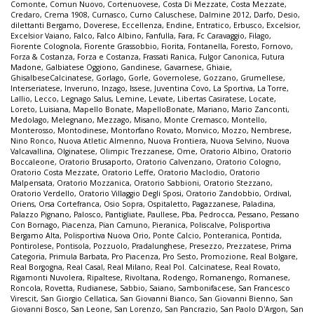
Comonte
,
Comun Nuovo
,
Cortenuovese
,
Costa Di Mezzate
,
Costa Mezzate
,
Credaro
,
Crema 1908
,
Curnasco
,
Curno Caluschese
,
Dalmine 2012
,
Darfo
,
Desio
,
dilettanti Bergamo
,
Doverese
,
Eccellenza
,
Endine
,
Entratico
,
Erbusco
,
Excelsior
,
Excelsior Vaiano
,
Falco
,
Falco Albino
,
Fanfulla
,
Fara
,
Fc Caravaggio
,
Filago
,
Fiorente Colognola
,
Fiorente Grassobbio
,
Fiorita
,
Fontanella
,
Foresto
,
Fornovo
,
Forza & Costanza
,
Forza e Costanza
,
Frassati Ranica
,
Fulgor Canonica
,
Futura
Madone
,
Galbiatese Oggiono
,
Gandinese
,
Gavarnese
,
Ghiaie
,
GhisalbeseCalcinatese
,
Gorlago
,
Gorle
,
Governolese
,
Gozzano
,
Grumellese
,
Interseriatese
,
Inveruno
,
Inzago
,
Issese
,
Juventina Covo
,
La Sportiva
,
La Torre
,
Lallio
,
Lecco
,
Legnago Salus
,
Lemine
,
Levate
,
Libertas Casiratese
,
Locate
,
Loreto
,
Luisiana
,
Mapello Bonate
,
MapelloBonate
,
Mariano
,
Mario Zanconti
,
Medolago
,
Melegnano
,
Mezzago
,
Misano
,
Monte Cremasco
,
Montello
,
Monterosso
,
Montodinese
,
Montorfano Rovato
,
Monvico
,
Mozzo
,
Nembrese
,
Nino Ronco
,
Nuova Atletic Almenno
,
Nuova Frontiera
,
Nuova Selvino
,
Nuova
Valcavallina
,
Olginatese
,
Olimpic Trezzanese
,
Ome
,
Oratorio Albino
,
Oratorio
Boccaleone
,
Oratorio Brusaporto
,
Oratorio Calvenzano
,
Oratorio Cologno
,
Oratorio Costa Mezzate
,
Oratorio Leffe
,
Oratorio Maclodio
,
Oratorio
Malpensata
,
Oratorio Mozzanica
,
Oratorio Sabbioni
,
Oratorio Stezzano
,
Oratorio Verdello
,
Oratorio Villaggio Degli Sposi
,
Oratorio Zandobbio
,
Ordival
,
Oriens
,
Orsa Cortefranca
,
Osio Sopra
,
Ospitaletto
,
Pagazzanese
,
Paladina
,
Palazzo Pignano
,
Palosco
,
Pantigliate
,
Paullese
,
Pba
,
Pedrocca
,
Pessano
,
Pessano
Con Bornago
,
Piacenza
,
Pian Camuno
,
Pieranica
,
Poliscalve
,
Polisportiva
Bergamo Alta
,
Polisportiva Nuova Orio
,
Ponte Calcio
,
Ponteranica
,
Pontida
,
Pontirolese
,
Pontisola
,
Pozzuolo
,
Pradalunghese
,
Presezzo
,
Prezzatese
,
Prima
Categoria
,
Primula Barbata
,
Pro Piacenza
,
Pro Sesto
,
Promozione
,
Real Bolgare
,
Real Borgogna
,
Real Casal
,
Real Milano
,
Real Pol. Calcinatese
,
Real Rovato
,
Rigamonti Nuvolera
,
Ripaltese
,
Rivoltana
,
Rodengo
,
Romanengo
,
Romanese
,
Roncola
,
Rovetta
,
Rudianese
,
Sabbio
,
Saiano
,
Sambonifacese
,
San Francesco
Virescit
,
San Giorgio Cellatica
,
San Giovanni Bianco
,
San Giovanni Bienno
,
San
Giovanni Bosco
,
San Leone
,
San Lorenzo
,
San Pancrazio
,
San Paolo D'Argon
,
San