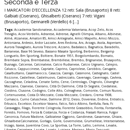
Seconda e Terza
I MARCATORI D’ECCELLENZA 12 reti: Sala (Brusaporto) 8 reti:
Galbiati (Ciserano), Ghisalberti (Ciserano) 7 reti: Vigani
(Brusaporto), Gennarelli (Verdello) 6 […]
Tags:
Accademia Sandonatese
,
Accademia Valseriana
,
Acop Zelo
,
Acos
Treviglio
,
Acov Verdello
,
Adrarese
,
Adrense
,
Agnelli Olimpia
,
Albano
,
Albinese
,
Almè
,
Alzanese
,
Amatori 85
,
Amici Antegnate
,
Amici Mapello
,
Amici Mozzo
,
Antoniana
,
Ardesio
,
Ardor Lazzate
,
Ares Redona
,
Arx
,
Arzago
,
Asola
,
Asperiam
,
Aurora Travagliato
,
Aurora Trescore
,
Azzano
,
Badalasco
,
Bagnatica
,
Baradello
,
Barianese
,
Base 96 Seveso
,
Basiano Masate Sporting
,
Berbenno
,
Bergamp
Longuelo
,
Bm Sporting
,
Boltiere
,
Bonate 1951
,
Borgolombardo
,
Bornato
,
Brembate Sopra
,
Brembatese
,
Brembillese
,
Brembo
,
Brignanese
,
Brusaporto
,
Busnago
,
Calcense
,
Calcinatese
,
Calcio Rudianese
,
Calcio Urgnano
,
Calepio
,
Calusco
,
Cappuccinese
,
Capriate
,
Caprino
,
Capriolese
,
Carobbio
,
Carugate
,
Casalbuttano
,
Casalmaiocco
,
Casazza
,
Casnigo
,
Cassinone
,
Castegnato
,
Castel
Rozzone
,
Castellese
,
Castelnuovo
,
Castrezzato
,
Cavenago
,
Cavernago
,
Cavlera
,
Cazzaghese
,
Celadina
,
Cenate Sotto
,
Cene
,
Centrolago
,
Chignolo
,
Ciliverghe
Mazzano
,
Cisanese
,
Ciserano
,
Città Di Dalmine
,
Città Di Segrate
,
Cividatese
,
Cividino
,
Clusone
,
Codogno
,
Colle Alto
,
Colnaghese
,
Comonte
,
Comun Nuovo
,
Cortenuovese
,
Costa Di Mezzate
,
Costa Mezzate
,
Credaro
,
Crema 1908
,
Curnasco
,
Curno Caluschese
,
Dalmine 2012
,
Desio
,
Doverese
,
Endine
,
Entratico
,
Erbusco
,
Excelsior
,
Excelsior Vaiano
,
Falco
,
Falco Albino
,
Fanfulla
,
Fara
,
Fc
Caravaggio
,
Filago
,
Fiorente Colognola
,
Fiorente Grassobbio
,
Fiorita
,
Fontanella
,
Foresto
,
Fornovo
,
Forza & Costanza
,
Forza e Costanza
,
Frassati Ranica
,
Fulgor
Canonica
,
Futura Madone
,
Galbiatese Oggiono
,
Gandinese
,
Gavarnese
,
Ghiaie
,
GhisalbeseCalcinatese
,
Gorlago
,
Gorle
,
Governolese
,
Grumellese
,
Interseriatese
,
Inzago
,
Issese
,
Juventina Covo
,
La Sportiva
,
La Torre
,
Lallio
,
Lemine
,
Levate
,
Libertas Casiratese
,
Locate
,
Loreto
,
Luisiana
,
Mariano
,
Mario Zanconti
,