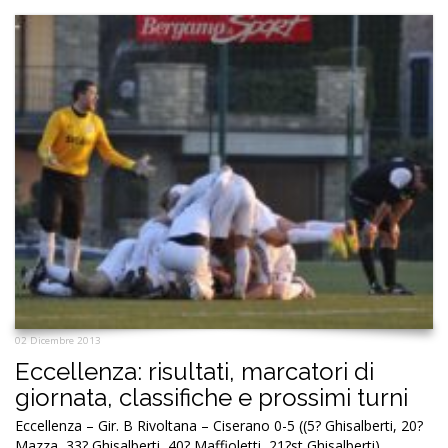
02 Dicembre 2013
Eccellenza: risultati, marcatori di
giornata, classifiche e prossimi turni
Eccellenza – Gir. B Rivoltana – Ciserano 0-5 ((5? Ghisalberti, 20?
Mazza, 33? Ghisalberti, 40? Maffioletti, 21?st Ghisalberti)