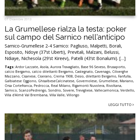
07 Dicembre 2013
La Grumellese rialza la testa: poker
sul campo del Sarnico nell’anticipo
Sarnico-Grumellese 2-4 Sarnico: Pagliuso, Malpetti, Borali,
Esposito, Ndoye (37’st Uberti), Previtali, Malzani, Belussi,
Ndiaye, Nichesola (29’st Kireev), Patelli (43’st Bonalumi). […]
Tags:
Ardor Lazzate
,
Asola
,
Aurora Travagliato
,
Base 96 Seveso
,
Brusaporto
,
calcio Bergamo
,
calcio dilettanti Bergamo
,
Castegnato
,
Cavenago
,
Ciliverghe
Mazzano
,
Cisanese
,
Ciserano
,
Crema 1908
,
Desio
,
dilettanti Bergamo
,
Fanfulla
,
Galbiatese Oggiono
,
GhisalbeseCalcinatese
,
Governolese
,
Grumellese
,
Mariano
,
Orsa Cortefranca
,
Pedrocca
,
Real Milano
,
Rigamonti Nuvolera
,
Rivoltana
,
Sarnico
,
ScanzoPedrengo
,
Sondrio
,
Sovere
,
Trevigliese
,
Vallecamonica
,
Verdello
,
Villa d'Almè Val Brembana
,
Villa Valle
,
Villongo
LEGGI TUTTO