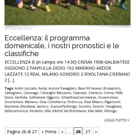
29 Novembre 2013
Eccellenza: il programma
domenicale, i nostri pronostici e le
classifiche
ECCELLENZA B (in campo ore 14.30) CREMA 1908-GALBIATESE
OGGIONO 2 FANFULLA-DESIO 1X2 MARIANO-ARDOR
LAZZATE 12 REAL MILANO-SONDRIO 2 RIVOLTANA-CISERANO
2 […]
Tags:
Ardor Lazzate
,
Asola
,
Aurora Travagliato
,
Base 96 Seveso
,
Brusaporto
,
Castegnato
,
Cavenago
,
Ciliverghe Mazzano
,
Cisanese
,
Ciserano
,
Crema 1908
,
Desio
,
Fanfulla
,
Galbiatese Oggiono
,
GhisalbeseCalcinatese
,
Governolese
,
Grumellese
,
Mariano
,
Orsa Cortefranca
,
Pedrocca
,
Real Milano
,
Rigamonti
Nuvolera
,
Rivoltana
,
Sarnico
,
ScanzoPedrengo
,
Sondrio
,
Sovere
,
Trevigliese
,
Vallecamonica
,
Verdello
,
Villa d'Almè Val Brembana
,
Villa Valle
,
Villongo
LEGGI TUTTO
Pagina 26 di 27
« Prima
«
...
26
27
»