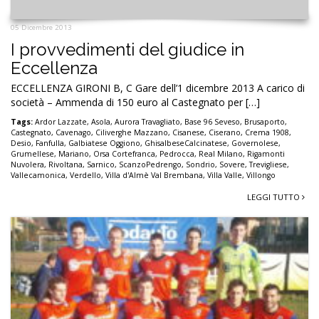
05 Dicembre 2013
I provvedimenti del giudice in
Eccellenza
ECCELLENZA GIRONI B, C Gare dell’1 dicembre 2013 A carico di
società – Ammenda di 150 euro al Castegnato per […]
Tags:
Ardor Lazzate
,
Asola
,
Aurora Travagliato
,
Base 96 Seveso
,
Brusaporto
,
Castegnato
,
Cavenago
,
Ciliverghe Mazzano
,
Cisanese
,
Ciserano
,
Crema 1908
,
Desio
,
Fanfulla
,
Galbiatese Oggiono
,
GhisalbeseCalcinatese
,
Governolese
,
Grumellese
,
Mariano
,
Orsa Cortefranca
,
Pedrocca
,
Real Milano
,
Rigamonti
Nuvolera
,
Rivoltana
,
Sarnico
,
ScanzoPedrengo
,
Sondrio
,
Sovere
,
Trevigliese
,
Vallecamonica
,
Verdello
,
Villa d'Almè Val Brembana
,
Villa Valle
,
Villongo
LEGGI TUTTO