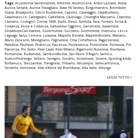
Tags:
Accademia Sandonatese
,
Adrense
,
AlzanoCene
,
Ardor Lazzate
,
Asola
,
Aurora Seriate
,
Aurora Travagliato
,
Base 96 Seveso
,
Borgomanero
,
Brembate
Sopra
,
Brusaporto
,
Calcio Rudianese
,
Caprino
,
Caravaggio
,
Casalbuttano
,
Casalmaiocco
,
Castegnato
,
Castellana
,
Cavenago
,
Ciliverghe Mazzano
,
Cisanese
,
Ciserano
,
Codogno
,
Crema 1908
,
Darfo
,
Desio
,
Fanfulla
,
Fara
,
Foresto
,
Forza &
Costanza
,
Forza e Costanza
,
Galbiatese Oggiono
,
Gandinese
,
Gavarnese
,
GhisalbeseCalcinatese
,
Governolese
,
Gozzano
,
Grumellese
,
Inveruno
,
Lecco
,
Legnago Salus
,
Lemine
,
Luisiana
,
Mapello Bonate
,
MapelloBonate
,
Mariano
,
Mario Zanconti
,
Melegnano
,
Olginatese
,
Orsa Cortefranca
,
Pagazzanese
,
Paladina
,
Paullese
,
Pedrocca
,
Piacenza
,
Ponteranica
,
Pontirolese
,
Pontisola
,
Pro
Piacenza
,
Pro Sesto
,
Real Casal
,
Real Milano
,
Rigamonti Nuvolera
,
Rivoltana
,
Romanese
,
Rudianese
,
Sambonifacese
,
San Paolo D'Argon
,
Sarnico
,
ScanzoPedrengo
,
Sellero
,
Seregno
,
Sondrio
,
Soresinese
,
Sovere
,
Sporting Adda
Bottanuco
,
Stezzanese
,
Trevigliese
,
Tribiano
,
Valcalepio
,
Vallecamonica
,
Verdello
,
Vertovese
,
Villa d'Almè Val Brembana
,
Villa Valle
,
Villongo
LEGGI TUTTO