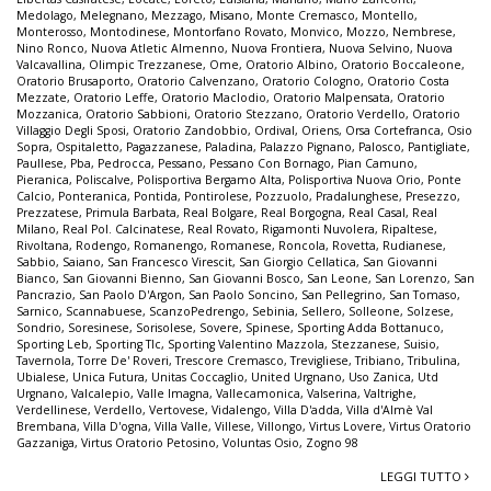
Medolago
,
Melegnano
,
Mezzago
,
Misano
,
Monte Cremasco
,
Montello
,
Monterosso
,
Montodinese
,
Montorfano Rovato
,
Monvico
,
Mozzo
,
Nembrese
,
Nino Ronco
,
Nuova Atletic Almenno
,
Nuova Frontiera
,
Nuova Selvino
,
Nuova
Valcavallina
,
Olimpic Trezzanese
,
Ome
,
Oratorio Albino
,
Oratorio Boccaleone
,
Oratorio Brusaporto
,
Oratorio Calvenzano
,
Oratorio Cologno
,
Oratorio Costa
Mezzate
,
Oratorio Leffe
,
Oratorio Maclodio
,
Oratorio Malpensata
,
Oratorio
Mozzanica
,
Oratorio Sabbioni
,
Oratorio Stezzano
,
Oratorio Verdello
,
Oratorio
Villaggio Degli Sposi
,
Oratorio Zandobbio
,
Ordival
,
Oriens
,
Orsa Cortefranca
,
Osio
Sopra
,
Ospitaletto
,
Pagazzanese
,
Paladina
,
Palazzo Pignano
,
Palosco
,
Pantigliate
,
Paullese
,
Pba
,
Pedrocca
,
Pessano
,
Pessano Con Bornago
,
Pian Camuno
,
Pieranica
,
Poliscalve
,
Polisportiva Bergamo Alta
,
Polisportiva Nuova Orio
,
Ponte
Calcio
,
Ponteranica
,
Pontida
,
Pontirolese
,
Pozzuolo
,
Pradalunghese
,
Presezzo
,
Prezzatese
,
Primula Barbata
,
Real Bolgare
,
Real Borgogna
,
Real Casal
,
Real
Milano
,
Real Pol. Calcinatese
,
Real Rovato
,
Rigamonti Nuvolera
,
Ripaltese
,
Rivoltana
,
Rodengo
,
Romanengo
,
Romanese
,
Roncola
,
Rovetta
,
Rudianese
,
Sabbio
,
Saiano
,
San Francesco Virescit
,
San Giorgio Cellatica
,
San Giovanni
Bianco
,
San Giovanni Bienno
,
San Giovanni Bosco
,
San Leone
,
San Lorenzo
,
San
Pancrazio
,
San Paolo D'Argon
,
San Paolo Soncino
,
San Pellegrino
,
San Tomaso
,
Sarnico
,
Scannabuese
,
ScanzoPedrengo
,
Sebinia
,
Sellero
,
Solleone
,
Solzese
,
Sondrio
,
Soresinese
,
Sorisolese
,
Sovere
,
Spinese
,
Sporting Adda Bottanuco
,
Sporting Leb
,
Sporting Tlc
,
Sporting Valentino Mazzola
,
Stezzanese
,
Suisio
,
Tavernola
,
Torre De' Roveri
,
Trescore Cremasco
,
Trevigliese
,
Tribiano
,
Tribulina
,
Ubialese
,
Unica Futura
,
Unitas Coccaglio
,
United Urgnano
,
Uso Zanica
,
Utd
Urgnano
,
Valcalepio
,
Valle Imagna
,
Vallecamonica
,
Valserina
,
Valtrighe
,
Verdellinese
,
Verdello
,
Vertovese
,
Vidalengo
,
Villa D'adda
,
Villa d'Almè Val
Brembana
,
Villa D'ogna
,
Villa Valle
,
Villese
,
Villongo
,
Virtus Lovere
,
Virtus Oratorio
Gazzaniga
,
Virtus Oratorio Petosino
,
Voluntas Osio
,
Zogno 98
LEGGI TUTTO