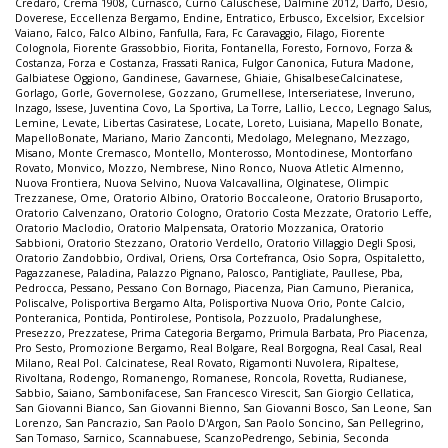
Credaro
,
Crema 1908
,
Curnasco
,
Curno Caluschese
,
Dalmine 2012
,
Darfo
,
Desio
,
Doverese
,
Eccellenza Bergamo
,
Endine
,
Entratico
,
Erbusco
,
Excelsior
,
Excelsior
Vaiano
,
Falco
,
Falco Albino
,
Fanfulla
,
Fara
,
Fc Caravaggio
,
Filago
,
Fiorente
Colognola
,
Fiorente Grassobbio
,
Fiorita
,
Fontanella
,
Foresto
,
Fornovo
,
Forza &
Costanza
,
Forza e Costanza
,
Frassati Ranica
,
Fulgor Canonica
,
Futura Madone
,
Galbiatese Oggiono
,
Gandinese
,
Gavarnese
,
Ghiaie
,
GhisalbeseCalcinatese
,
Gorlago
,
Gorle
,
Governolese
,
Gozzano
,
Grumellese
,
Interseriatese
,
Inveruno
,
Inzago
,
Issese
,
Juventina Covo
,
La Sportiva
,
La Torre
,
Lallio
,
Lecco
,
Legnago Salus
,
Lemine
,
Levate
,
Libertas Casiratese
,
Locate
,
Loreto
,
Luisiana
,
Mapello Bonate
,
MapelloBonate
,
Mariano
,
Mario Zanconti
,
Medolago
,
Melegnano
,
Mezzago
,
Misano
,
Monte Cremasco
,
Montello
,
Monterosso
,
Montodinese
,
Montorfano
Rovato
,
Monvico
,
Mozzo
,
Nembrese
,
Nino Ronco
,
Nuova Atletic Almenno
,
Nuova Frontiera
,
Nuova Selvino
,
Nuova Valcavallina
,
Olginatese
,
Olimpic
Trezzanese
,
Ome
,
Oratorio Albino
,
Oratorio Boccaleone
,
Oratorio Brusaporto
,
Oratorio Calvenzano
,
Oratorio Cologno
,
Oratorio Costa Mezzate
,
Oratorio Leffe
,
Oratorio Maclodio
,
Oratorio Malpensata
,
Oratorio Mozzanica
,
Oratorio
Sabbioni
,
Oratorio Stezzano
,
Oratorio Verdello
,
Oratorio Villaggio Degli Sposi
,
Oratorio Zandobbio
,
Ordival
,
Oriens
,
Orsa Cortefranca
,
Osio Sopra
,
Ospitaletto
,
Pagazzanese
,
Paladina
,
Palazzo Pignano
,
Palosco
,
Pantigliate
,
Paullese
,
Pba
,
Pedrocca
,
Pessano
,
Pessano Con Bornago
,
Piacenza
,
Pian Camuno
,
Pieranica
,
Poliscalve
,
Polisportiva Bergamo Alta
,
Polisportiva Nuova Orio
,
Ponte Calcio
,
Ponteranica
,
Pontida
,
Pontirolese
,
Pontisola
,
Pozzuolo
,
Pradalunghese
,
Presezzo
,
Prezzatese
,
Prima Categoria Bergamo
,
Primula Barbata
,
Pro Piacenza
,
Pro Sesto
,
Promozione Bergamo
,
Real Bolgare
,
Real Borgogna
,
Real Casal
,
Real
Milano
,
Real Pol. Calcinatese
,
Real Rovato
,
Rigamonti Nuvolera
,
Ripaltese
,
Rivoltana
,
Rodengo
,
Romanengo
,
Romanese
,
Roncola
,
Rovetta
,
Rudianese
,
Sabbio
,
Saiano
,
Sambonifacese
,
San Francesco Virescit
,
San Giorgio Cellatica
,
San Giovanni Bianco
,
San Giovanni Bienno
,
San Giovanni Bosco
,
San Leone
,
San
Lorenzo
,
San Pancrazio
,
San Paolo D'Argon
,
San Paolo Soncino
,
San Pellegrino
,
San Tomaso
,
Sarnico
,
Scannabuese
,
ScanzoPedrengo
,
Sebinia
,
Seconda