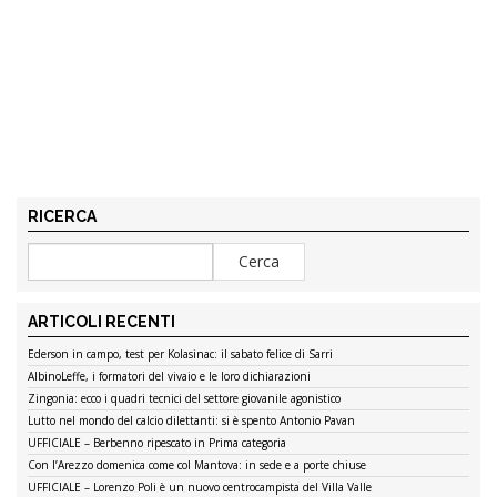
RICERCA
ARTICOLI RECENTI
Ederson in campo, test per Kolasinac: il sabato felice di Sarri
AlbinoLeffe, i formatori del vivaio e le loro dichiarazioni
Zingonia: ecco i quadri tecnici del settore giovanile agonistico
Lutto nel mondo del calcio dilettanti: si è spento Antonio Pavan
UFFICIALE – Berbenno ripescato in Prima categoria
Con l’Arezzo domenica come col Mantova: in sede e a porte chiuse
UFFICIALE – Lorenzo Poli è un nuovo centrocampista del Villa Valle