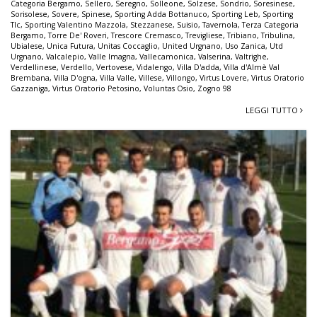
Categoria Bergamo
,
Sellero
,
Seregno
,
Solleone
,
Solzese
,
Sondrio
,
Soresinese
,
Sorisolese
,
Sovere
,
Spinese
,
Sporting Adda Bottanuco
,
Sporting Leb
,
Sporting
Tlc
,
Sporting Valentino Mazzola
,
Stezzanese
,
Suisio
,
Tavernola
,
Terza Categoria
Bergamo
,
Torre De' Roveri
,
Trescore Cremasco
,
Trevigliese
,
Tribiano
,
Tribulina
,
Ubialese
,
Unica Futura
,
Unitas Coccaglio
,
United Urgnano
,
Uso Zanica
,
Utd
Urgnano
,
Valcalepio
,
Valle Imagna
,
Vallecamonica
,
Valserina
,
Valtrighe
,
Verdellinese
,
Verdello
,
Vertovese
,
Vidalengo
,
Villa D'adda
,
Villa d'Almè Val
Brembana
,
Villa D'ogna
,
Villa Valle
,
Villese
,
Villongo
,
Virtus Lovere
,
Virtus Oratorio
Gazzaniga
,
Virtus Oratorio Petosino
,
Voluntas Osio
,
Zogno 98
LEGGI TUTTO