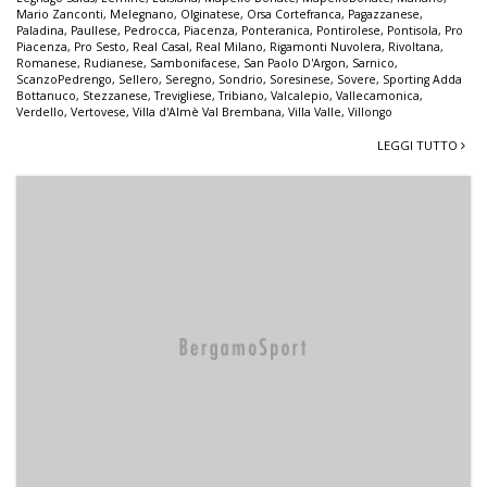
Mario Zanconti
,
Melegnano
,
Olginatese
,
Orsa Cortefranca
,
Pagazzanese
,
Paladina
,
Paullese
,
Pedrocca
,
Piacenza
,
Ponteranica
,
Pontirolese
,
Pontisola
,
Pro
Piacenza
,
Pro Sesto
,
Real Casal
,
Real Milano
,
Rigamonti Nuvolera
,
Rivoltana
,
Romanese
,
Rudianese
,
Sambonifacese
,
San Paolo D'Argon
,
Sarnico
,
ScanzoPedrengo
,
Sellero
,
Seregno
,
Sondrio
,
Soresinese
,
Sovere
,
Sporting Adda
Bottanuco
,
Stezzanese
,
Trevigliese
,
Tribiano
,
Valcalepio
,
Vallecamonica
,
Verdello
,
Vertovese
,
Villa d'Almè Val Brembana
,
Villa Valle
,
Villongo
LEGGI TUTTO