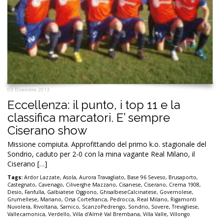
03 Dicembre 2013
Eccellenza: il punto, i top 11 e la
classifica marcatori. E’ sempre
Ciserano show
Missione compiuta. Approfittando del primo k.o. stagionale del
Sondrio, caduto per 2-0 con la mina vagante Real Milano, il
Ciserano […]
Tags:
Ardor Lazzate
,
Asola
,
Aurora Travagliato
,
Base 96 Seveso
,
Brusaporto
,
Castegnato
,
Cavenago
,
Ciliverghe Mazzano
,
Cisanese
,
Ciserano
,
Crema 1908
,
Desio
,
Fanfulla
,
Galbiatese Oggiono
,
GhisalbeseCalcinatese
,
Governolese
,
Grumellese
,
Mariano
,
Orsa Cortefranca
,
Pedrocca
,
Real Milano
,
Rigamonti
Nuvolera
,
Rivoltana
,
Sarnico
,
ScanzoPedrengo
,
Sondrio
,
Sovere
,
Trevigliese
,
Vallecamonica
,
Verdello
,
Villa d'Almè Val Brembana
,
Villa Valle
,
Villongo