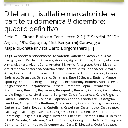
08 Dicembre 2013
Dilettanti, risultati e marcatori delle
partite di domenica 8 dicembre:
quadro definitivo
Serie D – Girone B Alzano Cene-Lecco 2-2 (13’ Serafini, 30’ De
Angelis, 19’st Capogna, 46’st Bergamini) Caravaggio-
MapelloBonate rinviata Darfo-Borgomanero […]
Tags:
Accademia Sandonatese
,
Accademia Valseriana
,
Acop Zelo
,
Acos
Treviglio
,
Acov Verdello
,
Adrarese
,
Adrense
,
Agnelli Olimpia
,
Albano
,
Albinese
,
Almè
,
Alzanese
,
AlzanoCene
,
Amatori 85
,
Amici Antegnate
,
Amici Mapello
,
Amici Mozzo
,
Antoniana
,
Ardesio
,
Ardor Lazzate
,
Ares Redona
,
Arx
,
Arzago
,
Asola
,
Asperiam
,
Aurora Seriate
,
Aurora Travagliato
,
Aurora Trescore
,
Azzano
,
Badalasco
,
Bagnatica
,
Baradello
,
Barianese
,
Base 96 Seveso
,
Basiano Masate
Sporting
,
Berbenno
,
Bergamp Longuelo
,
Bm Sporting
,
Boltiere
,
Bonate 1951
,
Borgolombardo
,
Borgomanero
,
Bornato
,
Brembate Sopra
,
Brembatese
,
Brembillese
,
Brembo
,
Brignanese
,
Brusaporto
,
Busnago
,
Calcense
,
Calcinatese
,
calcio Bergamo
,
calcio dilettanti Bergamo
,
Calcio Rudianese
,
Calcio Urgnano
,
Calepio
,
Calusco
,
Cappuccinese
,
Capriate
,
Caprino
,
Capriolese
,
Caravaggio
,
Carobbio
,
Carugate
,
Casalbuttano
,
Casalmaiocco
,
Casazza
,
Casnigo
,
Cassinone
,
Castegnato
,
Castel Rozzone
,
Castellana
,
Castellese
,
Castelnuovo
,
Castrezzato
,
Cavenago
,
Cavernago
,
Cavlera
,
Cazzaghese
,
Celadina
,
Cenate Sotto
,
Cene
,
Centrolago
,
Chignolo
,
Ciliverghe Mazzano
,
Cisanese
,
Ciserano
,
Città Di Dalmine
,
Città Di Segrate
,
Cividatese
,
Cividino
,
Clusone
,
Codogno
,
Colle Alto
,
Colnaghese
,
Comonte
,
Comun Nuovo
,
Cortenuovese
,
Costa Di Mezzate
,
Costa Mezzate
,