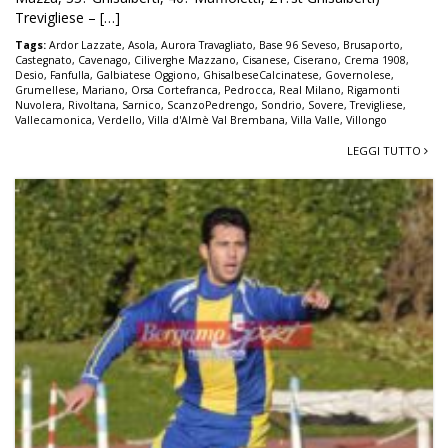
Trevigliese – […]
Tags:
Ardor Lazzate
,
Asola
,
Aurora Travagliato
,
Base 96 Seveso
,
Brusaporto
,
Castegnato
,
Cavenago
,
Ciliverghe Mazzano
,
Cisanese
,
Ciserano
,
Crema 1908
,
Desio
,
Fanfulla
,
Galbiatese Oggiono
,
GhisalbeseCalcinatese
,
Governolese
,
Grumellese
,
Mariano
,
Orsa Cortefranca
,
Pedrocca
,
Real Milano
,
Rigamonti
Nuvolera
,
Rivoltana
,
Sarnico
,
ScanzoPedrengo
,
Sondrio
,
Sovere
,
Trevigliese
,
Vallecamonica
,
Verdello
,
Villa d'Almè Val Brembana
,
Villa Valle
,
Villongo
LEGGI TUTTO