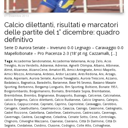
01 Dicembre 2013
Calcio dilettanti, risultati e marcatori
delle partite del 1° dicembre: quadro
definitivo
Serie D Aurora Seriate – Inveruno 0-0 Legnago – Caravaggio 0-0
MapelloBonate – Pro Piacenza 2-3 (18′ pt rig. Cazzamalli, […]
Tags:
Accademia Sandonatese
,
Accademia Valseriana
,
Acop Zelo
,
Acos
Treviglio
,
Acov Verdello
,
Adrarese
,
Adrense
,
Agnelli Olimpia
,
Albano
,
Albinese
,
Almè
,
Alzanese
,
AlzanoCene
,
Amatori 85
,
Amici Antegnate
,
Amici Mapello
,
Amici Mozzo
,
Antoniana
,
Ardesio
,
Ardor Lazzate
,
Ares Redona
,
Arx
,
Arzago
,
Asola
,
Asperiam
,
Aurora Seriate
,
Aurora Travagliato
,
Aurora Trescore
,
Azzano
,
Badalasco
,
Bagnatica
,
Baradello
,
Barianese
,
Base 96 Seveso
,
Basiano Masate
Sporting
,
Berbenno
,
Bergamp Longuelo
,
Bm Sporting
,
Boltiere
,
Bonate 1951
,
Borgolombardo
,
Borgomanero
,
Bornato
,
Brembate Sopra
,
Brembatese
,
Brembillese
,
Brembo
,
Brignanese
,
Brusaporto
,
Busnago
,
Calcense
,
Calcinatese
,
calcio Bergamo
,
Calcio dilettanti
,
Calcio Rudianese
,
Calcio Urgnano
,
Calepio
,
Calusco
,
Cappuccinese
,
Capriate
,
Caprino
,
Capriolese
,
Caravaggio
,
Carobbio
,
Carugate
,
Casalbuttano
,
Casalmaiocco
,
Casazza
,
Casnigo
,
Cassinone
,
Castegnato
,
Castel Rozzone
,
Castellana
,
Castellese
,
Castelnuovo
,
Castrezzato
,
Cavenago
,
Cavernago
,
Cavlera
,
Cazzaghese
,
Celadina
,
Cenate Sotto
,
Cene
,
Centrolago
,
Chignolo
,
Ciliverghe Mazzano
,
Cisanese
,
Ciserano
,
Città Di Dalmine
,
Città Di
Segrate
,
Cividatese
,
Cividino
,
Clusone
,
Codogno
,
Colle Alto
,
Colnaghese
,