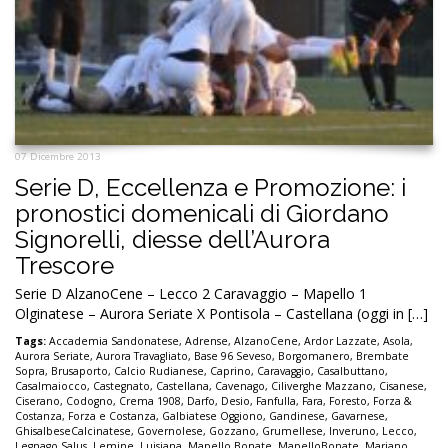
07 Dicembre 2013
Serie D, Eccellenza e Promozione: i
pronostici domenicali di Giordano
Signorelli, diesse dell’Aurora
Trescore
Serie D AlzanoCene – Lecco 2 Caravaggio – Mapello 1
Olginatese – Aurora Seriate X Pontisola – Castellana (oggi in […]
Tags:
Accademia Sandonatese
,
Adrense
,
AlzanoCene
,
Ardor Lazzate
,
Asola
,
Aurora Seriate
,
Aurora Travagliato
,
Base 96 Seveso
,
Borgomanero
,
Brembate
Sopra
,
Brusaporto
,
Calcio Rudianese
,
Caprino
,
Caravaggio
,
Casalbuttano
,
Casalmaiocco
,
Castegnato
,
Castellana
,
Cavenago
,
Ciliverghe Mazzano
,
Cisanese
,
Ciserano
,
Codogno
,
Crema 1908
,
Darfo
,
Desio
,
Fanfulla
,
Fara
,
Foresto
,
Forza &
Costanza
,
Forza e Costanza
,
Galbiatese Oggiono
,
Gandinese
,
Gavarnese
,
GhisalbeseCalcinatese
,
Governolese
,
Gozzano
,
Grumellese
,
Inveruno
,
Lecco
,
Legnago Salus
,
Lemine
,
Luisiana
,
Mapello Bonate
,
MapelloBonate
,
Mariano
,