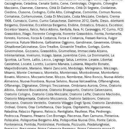
Cazzaghese
,
Celadina
,
Cenate Sotto
,
Cene
,
Centrolago
,
Chignolo
,
Ciliverghe
Mazzano
,
Cisanese
,
Ciserano
,
Città Di Dalmine
,
Città Di Segrate
,
Cividatese
,
Cividino
,
Clusone
,
Codogno
,
Colle Alto
,
Colnaghese
,
Comonte
,
Comun Nuovo
,
Cornatese
,
Cortenuovese
,
Costa Di Mezzate
,
Costa Mezzate
,
Credaro
,
Crema
1908
,
Curnasco
,
Curno
,
Curno Caluschese
,
Dalmine 2012
,
Darfo
,
Desio
,
dilettanti
Bergamo
,
Doverese
,
Eccellenza Bergamo
,
Endine
,
Entratico
,
Erbusco
,
Excelsior
,
Excelsior Vaiano
,
Falco
,
Falco Albino
,
Fanfulla
,
Fara
,
Fc Caravaggio
,
FC Curno
,
FCD
Grassobbio
,
Filago
,
Fiorente Colognola
,
Fiorente Grassobbio
,
Fiorita
,
Fontanella
,
Foresto
,
Fornovo
,
Forza & Costanza
,
Forza e Costanza
,
Frassati Ranica
,
Fulgor
Canonica
,
Futura Madone
,
Galbiatese Oggiono
,
Gandinese
,
Gavarnese
,
Ghiaie
,
GhisalbeseCalcinatese
,
Giov Trealbe
,
Giovanile Trealbe
,
Gorlago
,
Gorle
,
Governolese
,
Gozzano
,
Grassobbio
,
Grumellese
,
Immacolata Alzano
,
Interseriatese
,
Inveruno
,
Inzago
,
Issese
,
Juventina Covo
,
La Dominante
,
La
Sportiva
,
La Torre
,
Lallio
,
Lecco
,
Legnago Salus
,
Lemine
,
Levate
,
Libertas
Casiratese
,
Locate
,
Loreto
,
Luciano Manara
,
Luisiana
,
Mapello Bonate
,
MapelloBonate
,
Mariano
,
Mario Zanconti
,
Medolago
,
Melegnano
,
Mezzago
,
Misano
,
Monte Cremasco
,
Montello
,
Monterosso
,
Montodinese
,
Montorfano
Rovato
,
Monvico
,
Mozzanichese
,
Mozzo
,
Nembrese
,
Nino Ronco
,
Nuova Atletic
Almenno
,
Nuova Frontiera
,
Nuova Selvino
,
Nuova Valcavallina
,
Offanenghese
,
Offanengo
,
Olginatese
,
Olimpic Trezzanese
,
Ombriano Aurora
,
Ome
,
Oratorio
Albino
,
Oratorio Boccaleone
,
Oratorio Brusaporto
,
Oratorio Calvenzano
,
Oratorio Cologno
,
Oratorio Costa Mezzate
,
Oratorio Leffe
,
Oratorio Maclodio
,
Oratorio Malpensata
,
Oratorio Mozzanica
,
Oratorio Sabbioni
,
Oratorio
Stezzano
,
Oratorio Verdello
,
Oratorio Villaggio Degli Sposi
,
Oratorio Zandobbio
,
Ordival
,
Oriens
,
Orsa Cortefranca
,
Osio Sopra
,
Ospitaletto
,
Pagazzanese
,
Paladina
,
Palazzo Pignano
,
Palosco
,
Pantigliate
,
Paullese
,
Pba
,
Pedrengo
,
Pedrocca
,
Pessano
,
Pessano Con Bornago
,
Piacenza
,
Pian Camuno
,
Pieranica
,
Poliscalve
,
Polisportiva Bergamo Alta
,
Polisportiva Nuova Orio
,
Ponte Calcio
,
Ponteranica
,
Pontida
,
Pontirolese
,
Pontisola
,
Pozzuolo
,
Pradalunghese
,
Presezzo
,
Prezzatese
,
Prima Categoria Bergamo
,
Prima Categoria girone D
,