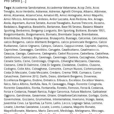
Pro Sesto […]
Tags:
Accademia Sandonatese
,
Accademia Valseriana
,
Acop Zelo
,
Acos
Treviglio
,
Acov Verdello
,
Adrarese
,
Adrense
,
Agnelli Olimpia
,
Albano
,
Albinese
,
Almè
,
Alzanese
,
AlzanoCene
,
Amatori 85
,
Amici Antegnate
,
Amici Mapello
,
Amici Mozzo
,
Antoniana
,
Ardesio
,
Ardor Lazzate
,
Ares Redona
,
Arx
,
Arzago
,
Asola
,
Asperiam
,
Aurora Seriate
,
Aurora Travagliato
,
Aurora Trescore
,
Azzano
,
Badalasco
,
Bagnatica
,
Baradello
,
Barianese
,
Base 96 Seveso
,
Basiano Masate
Sporting
,
Berbenno
,
Bergamp Longuelo
,
Bm Sporting
,
Boltiere
,
Bonate 1951
,
Borgolombardo
,
Borgomanero
,
Bornato
,
Brembate Sopra
,
Brembatese
,
Brembillese
,
Brembo
,
Brignanese
,
Brusaporto
,
Busnago
,
Calcense
,
Calcinatese
,
calcio Bergamo
,
calcio dilettanti Bergamo
,
calcio provinciale Bergamo
,
Calcio
Rudianese
,
Calcio Urgnano
,
Calepio
,
Calusco
,
Cappuccinese
,
Capriate
,
Caprino
,
Capriolese
,
Caravaggio
,
Carobbio
,
Carugate
,
Casalbuttano
,
Casalmaiocco
,
Casazza
,
Casnigo
,
Cassinone
,
Castegnato
,
Castel Rozzone
,
Castellana
,
Castellese
,
Castelnuovo
,
Castrezzato
,
Cavenago
,
Cavernago
,
Cavlera
,
Cazzaghese
,
Celadina
,
Cenate Sotto
,
Cene
,
Centrolago
,
Chignolo
,
Ciliverghe Mazzano
,
Cisanese
,
Ciserano
,
Città Di Dalmine
,
Città Di Segrate
,
Cividatese
,
Cividino
,
Clusone
,
Codogno
,
Colle Alto
,
Colnaghese
,
Comonte
,
Comun Nuovo
,
Cortenuovese
,
Costa Di Mezzate
,
Costa Mezzate
,
Credaro
,
Crema 1908
,
Curnasco
,
Curno
Caluschese
,
Dalmine 2012
,
Darfo
,
Desio
,
dilettanti Bergamo
,
Doverese
,
Eccellenza Bergamo
,
Endine
,
Entratico
,
Erbusco
,
Excelsior
,
Excelsior Vaiano
,
Falco
,
Falco Albino
,
Fanfulla
,
Fara
,
Fc Caravaggio
,
Filago
,
Fiorente Colognola
,
Fiorente Grassobbio
,
Fiorita
,
Fontanella
,
Foresto
,
Fornovo
,
Forza & Costanza
,
Forza e Costanza
,
Frassati Ranica
,
Fulgor Canonica
,
Futura Madone
,
Galbiatese
Oggiono
,
Gandinese
,
Gavarnese
,
Ghiaie
,
GhisalbeseCalcinatese
,
Gorlago
,
Gorle
,
Governolese
,
Gozzano
,
Grumellese
,
Interseriatese
,
Inveruno
,
Inzago
,
Issese
,
Juventina Covo
,
La Sportiva
,
La Torre
,
Lallio
,
Lecco
,
Legnago Salus
,
Lemine
,
Levate
,
Libertas Casiratese
,
Locate
,
Loreto
,
Luisiana
,
Mapello Bonate
,
MapelloBonate
,
Mariano
,
Mario Zanconti
,
Medolago
,
Melegnano
,
Mezzago
,