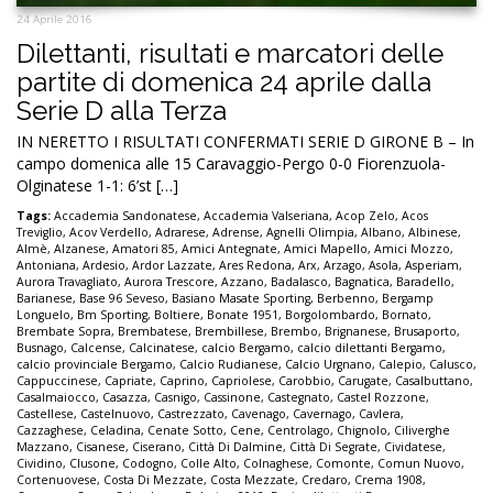
24 Aprile 2016
Dilettanti, risultati e marcatori delle
partite di domenica 24 aprile dalla
Serie D alla Terza
IN NERETTO I RISULTATI CONFERMATI SERIE D GIRONE B – In
campo domenica alle 15 Caravaggio-Pergo 0-0 Fiorenzuola-
Olginatese 1-1: 6’st […]
Tags:
Accademia Sandonatese
,
Accademia Valseriana
,
Acop Zelo
,
Acos
Treviglio
,
Acov Verdello
,
Adrarese
,
Adrense
,
Agnelli Olimpia
,
Albano
,
Albinese
,
Almè
,
Alzanese
,
Amatori 85
,
Amici Antegnate
,
Amici Mapello
,
Amici Mozzo
,
Antoniana
,
Ardesio
,
Ardor Lazzate
,
Ares Redona
,
Arx
,
Arzago
,
Asola
,
Asperiam
,
Aurora Travagliato
,
Aurora Trescore
,
Azzano
,
Badalasco
,
Bagnatica
,
Baradello
,
Barianese
,
Base 96 Seveso
,
Basiano Masate Sporting
,
Berbenno
,
Bergamp
Longuelo
,
Bm Sporting
,
Boltiere
,
Bonate 1951
,
Borgolombardo
,
Bornato
,
Brembate Sopra
,
Brembatese
,
Brembillese
,
Brembo
,
Brignanese
,
Brusaporto
,
Busnago
,
Calcense
,
Calcinatese
,
calcio Bergamo
,
calcio dilettanti Bergamo
,
calcio provinciale Bergamo
,
Calcio Rudianese
,
Calcio Urgnano
,
Calepio
,
Calusco
,
Cappuccinese
,
Capriate
,
Caprino
,
Capriolese
,
Carobbio
,
Carugate
,
Casalbuttano
,
Casalmaiocco
,
Casazza
,
Casnigo
,
Cassinone
,
Castegnato
,
Castel Rozzone
,
Castellese
,
Castelnuovo
,
Castrezzato
,
Cavenago
,
Cavernago
,
Cavlera
,
Cazzaghese
,
Celadina
,
Cenate Sotto
,
Cene
,
Centrolago
,
Chignolo
,
Ciliverghe
Mazzano
,
Cisanese
,
Ciserano
,
Città Di Dalmine
,
Città Di Segrate
,
Cividatese
,
Cividino
,
Clusone
,
Codogno
,
Colle Alto
,
Colnaghese
,
Comonte
,
Comun Nuovo
,
Cortenuovese
,
Costa Di Mezzate
,
Costa Mezzate
,
Credaro
,
Crema 1908
,