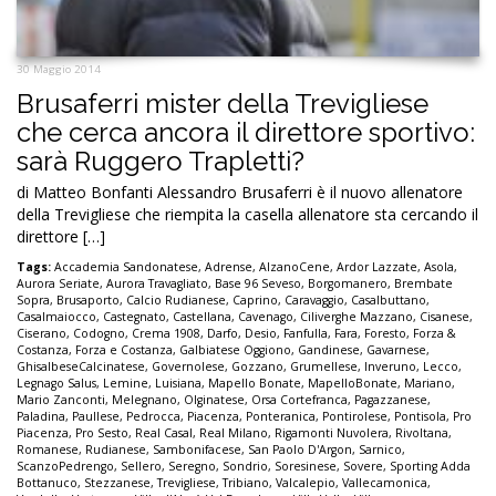
30 Maggio 2014
Brusaferri mister della Trevigliese
che cerca ancora il direttore sportivo:
sarà Ruggero Trapletti?
di Matteo Bonfanti Alessandro Brusaferri è il nuovo allenatore
della Trevigliese che riempita la casella allenatore sta cercando il
direttore […]
Tags:
Accademia Sandonatese
,
Adrense
,
AlzanoCene
,
Ardor Lazzate
,
Asola
,
Aurora Seriate
,
Aurora Travagliato
,
Base 96 Seveso
,
Borgomanero
,
Brembate
Sopra
,
Brusaporto
,
Calcio Rudianese
,
Caprino
,
Caravaggio
,
Casalbuttano
,
Casalmaiocco
,
Castegnato
,
Castellana
,
Cavenago
,
Ciliverghe Mazzano
,
Cisanese
,
Ciserano
,
Codogno
,
Crema 1908
,
Darfo
,
Desio
,
Fanfulla
,
Fara
,
Foresto
,
Forza &
Costanza
,
Forza e Costanza
,
Galbiatese Oggiono
,
Gandinese
,
Gavarnese
,
GhisalbeseCalcinatese
,
Governolese
,
Gozzano
,
Grumellese
,
Inveruno
,
Lecco
,
Legnago Salus
,
Lemine
,
Luisiana
,
Mapello Bonate
,
MapelloBonate
,
Mariano
,
Mario Zanconti
,
Melegnano
,
Olginatese
,
Orsa Cortefranca
,
Pagazzanese
,
Paladina
,
Paullese
,
Pedrocca
,
Piacenza
,
Ponteranica
,
Pontirolese
,
Pontisola
,
Pro
Piacenza
,
Pro Sesto
,
Real Casal
,
Real Milano
,
Rigamonti Nuvolera
,
Rivoltana
,
Romanese
,
Rudianese
,
Sambonifacese
,
San Paolo D'Argon
,
Sarnico
,
ScanzoPedrengo
,
Sellero
,
Seregno
,
Sondrio
,
Soresinese
,
Sovere
,
Sporting Adda
Bottanuco
,
Stezzanese
,
Trevigliese
,
Tribiano
,
Valcalepio
,
Vallecamonica
,