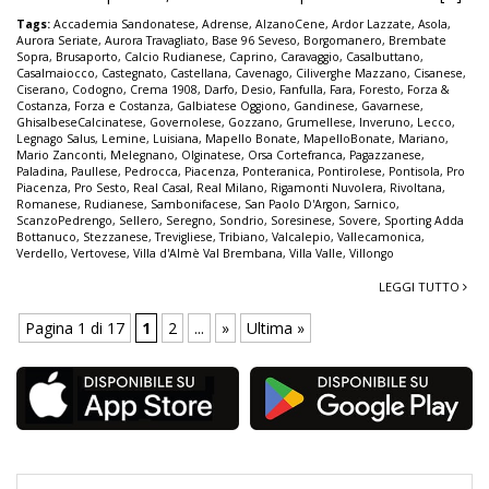
Tags:
Accademia Sandonatese
,
Adrense
,
AlzanoCene
,
Ardor Lazzate
,
Asola
,
Aurora Seriate
,
Aurora Travagliato
,
Base 96 Seveso
,
Borgomanero
,
Brembate
Sopra
,
Brusaporto
,
Calcio Rudianese
,
Caprino
,
Caravaggio
,
Casalbuttano
,
Casalmaiocco
,
Castegnato
,
Castellana
,
Cavenago
,
Ciliverghe Mazzano
,
Cisanese
,
Ciserano
,
Codogno
,
Crema 1908
,
Darfo
,
Desio
,
Fanfulla
,
Fara
,
Foresto
,
Forza &
Costanza
,
Forza e Costanza
,
Galbiatese Oggiono
,
Gandinese
,
Gavarnese
,
GhisalbeseCalcinatese
,
Governolese
,
Gozzano
,
Grumellese
,
Inveruno
,
Lecco
,
Legnago Salus
,
Lemine
,
Luisiana
,
Mapello Bonate
,
MapelloBonate
,
Mariano
,
Mario Zanconti
,
Melegnano
,
Olginatese
,
Orsa Cortefranca
,
Pagazzanese
,
Paladina
,
Paullese
,
Pedrocca
,
Piacenza
,
Ponteranica
,
Pontirolese
,
Pontisola
,
Pro
Piacenza
,
Pro Sesto
,
Real Casal
,
Real Milano
,
Rigamonti Nuvolera
,
Rivoltana
,
Romanese
,
Rudianese
,
Sambonifacese
,
San Paolo D'Argon
,
Sarnico
,
ScanzoPedrengo
,
Sellero
,
Seregno
,
Sondrio
,
Soresinese
,
Sovere
,
Sporting Adda
Bottanuco
,
Stezzanese
,
Trevigliese
,
Tribiano
,
Valcalepio
,
Vallecamonica
,
Verdello
,
Vertovese
,
Villa d'Almè Val Brembana
,
Villa Valle
,
Villongo
LEGGI TUTTO
Pagina 1 di 17
1
2
...
»
Ultima »