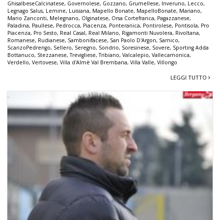
GhisalbeseCalcinatese
,
Governolese
,
Gozzano
,
Grumellese
,
Inveruno
,
Lecco
,
Legnago Salus
,
Lemine
,
Luisiana
,
Mapello Bonate
,
MapelloBonate
,
Mariano
,
Mario Zanconti
,
Melegnano
,
Olginatese
,
Orsa Cortefranca
,
Pagazzanese
,
Paladina
,
Paullese
,
Pedrocca
,
Piacenza
,
Ponteranica
,
Pontirolese
,
Pontisola
,
Pro
Piacenza
,
Pro Sesto
,
Real Casal
,
Real Milano
,
Rigamonti Nuvolera
,
Rivoltana
,
Romanese
,
Rudianese
,
Sambonifacese
,
San Paolo D'Argon
,
Sarnico
,
ScanzoPedrengo
,
Sellero
,
Seregno
,
Sondrio
,
Soresinese
,
Sovere
,
Sporting Adda
Bottanuco
,
Stezzanese
,
Trevigliese
,
Tribiano
,
Valcalepio
,
Vallecamonica
,
Verdello
,
Vertovese
,
Villa d'Almè Val Brembana
,
Villa Valle
,
Villongo
LEGGI TUTTO