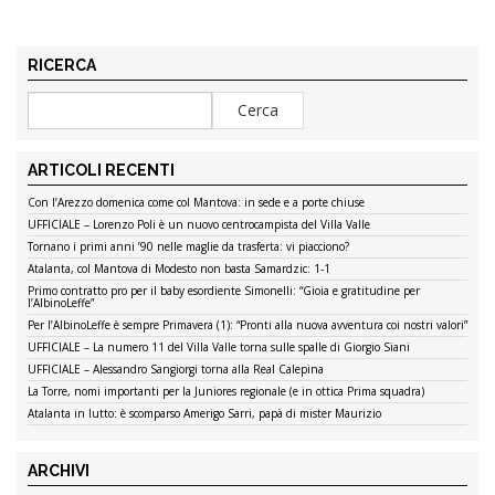
RICERCA
ARTICOLI RECENTI
Con l’Arezzo domenica come col Mantova: in sede e a porte chiuse
UFFICIALE – Lorenzo Poli è un nuovo centrocampista del Villa Valle
Tornano i primi anni ’90 nelle maglie da trasferta: vi piacciono?
Atalanta, col Mantova di Modesto non basta Samardzic: 1-1
Primo contratto pro per il baby esordiente Simonelli: “Gioia e gratitudine per
l’AlbinoLeffe”
Per l’AlbinoLeffe è sempre Primavera (1): “Pronti alla nuova avventura coi nostri valori”
UFFICIALE – La numero 11 del Villa Valle torna sulle spalle di Giorgio Siani
UFFICIALE – Alessandro Sangiorgi torna alla Real Calepina
La Torre, nomi importanti per la Juniores regionale (e in ottica Prima squadra)
Atalanta in lutto: è scomparso Amerigo Sarri, papà di mister Maurizio
ARCHIVI