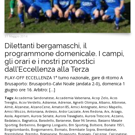
31 Maggio 2014
Dilettanti bergamaschi, il
programmone domenicale. I campi,
gli orari e i nostri pronostici
dall’Eccellenza alla Terza
PLAY-OFF ECCELLENZA 1° turno nazionale, gare di ritorno A
Brusaporto: Brusaporto-Calvi Noale (andata 2-0), domenica 1
giugno ore 16. Arbitro: […]
Tags:
Accademia Sandonatese
,
Accademia Valseriana
,
Acop Zelo
,
Acos
Treviglio
,
Acov Verdello
,
Adrarese
,
Adrense
,
Agnelli Olimpia
,
Albano
,
Albinese
,
Almè
,
Alzanese
,
AlzanoCene
,
Amatori 85
,
Amici Antegnate
,
Amici Mapello
,
Amici Mozzo
,
Antoniana
,
Ardesio
,
Ardor Lazzate
,
Ares Redona
,
Arx
,
Arzago
,
Asola
,
Asperiam
,
Aurora Seriate
,
Aurora Travagliato
,
Aurora Trescore
,
Azzano
,
Badalasco
,
Bagnatica
,
Baradello
,
Barianese
,
Base 96 Seveso
,
Basiano Masate
Sporting
,
Berbenno
,
Bergamp Longuelo
,
Bm Sporting
,
Boltiere
,
Bonate 1951
,
Borgolombardo
,
Borgomanero
,
Bornato
,
Brembate Sopra
,
Brembatese
,
Brembillese
,
Brembo
,
Brignanese
,
Brusaporto
,
Busnago
,
Calcense
,
Calcinatese
,