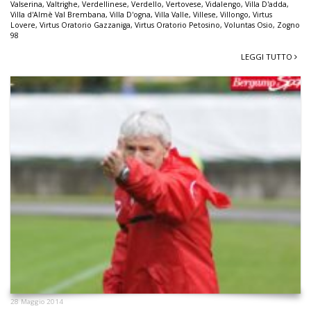
Valserina
,
Valtrighe
,
Verdellinese
,
Verdello
,
Vertovese
,
Vidalengo
,
Villa D'adda
,
Villa d'Almè Val Brembana
,
Villa D'ogna
,
Villa Valle
,
Villese
,
Villongo
,
Virtus
Lovere
,
Virtus Oratorio Gazzaniga
,
Virtus Oratorio Petosino
,
Voluntas Osio
,
Zogno
98
LEGGI TUTTO
28 Maggio 2014