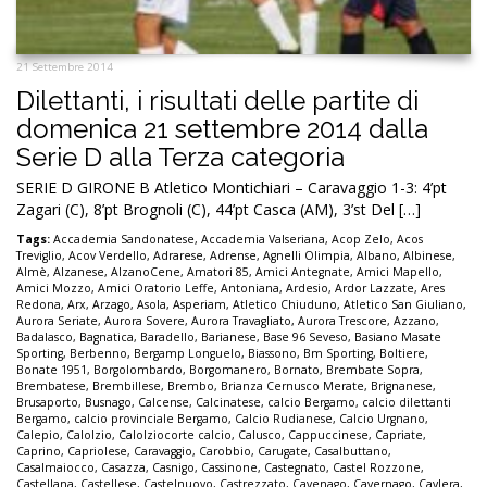
21 Settembre 2014
Dilettanti, i risultati delle partite di
domenica 21 settembre 2014 dalla
Serie D alla Terza categoria
SERIE D GIRONE B Atletico Montichiari – Caravaggio 1-3: 4’pt
Zagari (C), 8’pt Brognoli (C), 44’pt Casca (AM), 3’st Del […]
Tags:
Accademia Sandonatese
,
Accademia Valseriana
,
Acop Zelo
,
Acos
Treviglio
,
Acov Verdello
,
Adrarese
,
Adrense
,
Agnelli Olimpia
,
Albano
,
Albinese
,
Almè
,
Alzanese
,
AlzanoCene
,
Amatori 85
,
Amici Antegnate
,
Amici Mapello
,
Amici Mozzo
,
Amici Oratorio Leffe
,
Antoniana
,
Ardesio
,
Ardor Lazzate
,
Ares
Redona
,
Arx
,
Arzago
,
Asola
,
Asperiam
,
Atletico Chiuduno
,
Atletico San Giuliano
,
Aurora Seriate
,
Aurora Sovere
,
Aurora Travagliato
,
Aurora Trescore
,
Azzano
,
Badalasco
,
Bagnatica
,
Baradello
,
Barianese
,
Base 96 Seveso
,
Basiano Masate
Sporting
,
Berbenno
,
Bergamp Longuelo
,
Biassono
,
Bm Sporting
,
Boltiere
,
Bonate 1951
,
Borgolombardo
,
Borgomanero
,
Bornato
,
Brembate Sopra
,
Brembatese
,
Brembillese
,
Brembo
,
Brianza Cernusco Merate
,
Brignanese
,
Brusaporto
,
Busnago
,
Calcense
,
Calcinatese
,
calcio Bergamo
,
calcio dilettanti
Bergamo
,
calcio provinciale Bergamo
,
Calcio Rudianese
,
Calcio Urgnano
,
Calepio
,
Calolzio
,
Calolziocorte calcio
,
Calusco
,
Cappuccinese
,
Capriate
,
Caprino
,
Capriolese
,
Caravaggio
,
Carobbio
,
Carugate
,
Casalbuttano
,
Casalmaiocco
,
Casazza
,
Casnigo
,
Cassinone
,
Castegnato
,
Castel Rozzone
,
Castellana
,
Castellese
,
Castelnuovo
,
Castrezzato
,
Cavenago
,
Cavernago
,
Cavlera
,