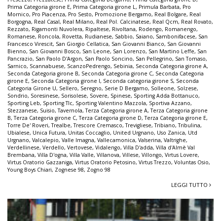
Prima Categoria girone E
,
Prima Categoria girone L
,
Primula Barbata
,
Pro
Mornico
,
Pro Piacenza
,
Pro Sesto
,
Promozione Bergamo
,
Real Bolgare
,
Real
Borgogna
,
Real Casal
,
Real Milano
,
Real Pol. Calcinatese
,
Real Qcm
,
Real Rovato
,
Rezzato
,
Rigamonti Nuvolera
,
Ripaltese
,
Rivoltana
,
Rodengo
,
Romanengo
,
Romanese
,
Roncola
,
Rovetta
,
Rudianese
,
Sabbio
,
Saiano
,
Sambonifacese
,
San
Francesco Virescit
,
San Giorgio Cellatica
,
San Giovanni Bianco
,
San Giovanni
Bienno
,
San Giovanni Bosco
,
San Leone
,
San Lorenzo
,
San Martino Leffe
,
San
Pancrazio
,
San Paolo D'Argon
,
San Paolo Soncino
,
San Pellegrino
,
San Tomaso
,
Sarnico
,
Scannabuese
,
ScanzoPedrengo
,
Sebinia
,
Seconda Categoria girone A
,
Seconda Categoria girone B
,
Seconda Categoria girone C
,
Seconda Categoria
girone E
,
Seconda Categoria girone I
,
Seconda categoria girone S
,
Seconda
Categoria Girone U
,
Sellero
,
Seregno
,
Serie D Bergamo
,
Solleone
,
Solzese
,
Sondrio
,
Soresinese
,
Sorisolese
,
Sovere
,
Spinese
,
Sporting Adda Bottanuco
,
Sporting Leb
,
Sporting Tlc
,
Sporting Valentino Mazzola
,
Sportiva Azzano
,
Stezzanese
,
Suisio
,
Tavernola
,
Terza Categoria girone A
,
Terza Categoria girone
B
,
Terza Categoria girone C
,
Terza Categoria girone D
,
Terza Categoria girone E
,
Torre De' Roveri
,
Trealbe
,
Trescore Cremasco
,
Trevigliese
,
Tribiano
,
Tribulina
,
Ubialese
,
Unica Futura
,
Unitas Coccaglio
,
United Urgnano
,
Uso Zanica
,
Utd
Urgnano
,
Valcalepio
,
Valle Imagna
,
Vallecamonica
,
Valserina
,
Valtrighe
,
Verdellinese
,
Verdello
,
Vertovese
,
Vidalengo
,
Villa D'adda
,
Villa d'Almè Val
Brembana
,
Villa D'ogna
,
Villa Valle
,
Villanova
,
Villese
,
Villongo
,
Virtus Lovere
,
Virtus Oratorio Gazzaniga
,
Virtus Oratorio Petosino
,
Virtus Trezzo
,
Voluntas Osio
,
Young Boys Chiari
,
Zognese 98
,
Zogno 98
LEGGI TUTTO