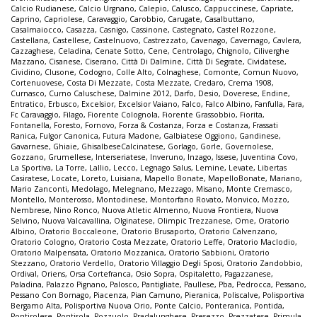
Calcio Rudianese
,
Calcio Urgnano
,
Calepio
,
Calusco
,
Cappuccinese
,
Capriate
,
Caprino
,
Capriolese
,
Caravaggio
,
Carobbio
,
Carugate
,
Casalbuttano
,
Casalmaiocco
,
Casazza
,
Casnigo
,
Cassinone
,
Castegnato
,
Castel Rozzone
,
Castellana
,
Castellese
,
Castelnuovo
,
Castrezzato
,
Cavenago
,
Cavernago
,
Cavlera
,
Cazzaghese
,
Celadina
,
Cenate Sotto
,
Cene
,
Centrolago
,
Chignolo
,
Ciliverghe
Mazzano
,
Cisanese
,
Ciserano
,
Città Di Dalmine
,
Città Di Segrate
,
Cividatese
,
Cividino
,
Clusone
,
Codogno
,
Colle Alto
,
Colnaghese
,
Comonte
,
Comun Nuovo
,
Cortenuovese
,
Costa Di Mezzate
,
Costa Mezzate
,
Credaro
,
Crema 1908
,
Curnasco
,
Curno Caluschese
,
Dalmine 2012
,
Darfo
,
Desio
,
Doverese
,
Endine
,
Entratico
,
Erbusco
,
Excelsior
,
Excelsior Vaiano
,
Falco
,
Falco Albino
,
Fanfulla
,
Fara
,
Fc Caravaggio
,
Filago
,
Fiorente Colognola
,
Fiorente Grassobbio
,
Fiorita
,
Fontanella
,
Foresto
,
Fornovo
,
Forza & Costanza
,
Forza e Costanza
,
Frassati
Ranica
,
Fulgor Canonica
,
Futura Madone
,
Galbiatese Oggiono
,
Gandinese
,
Gavarnese
,
Ghiaie
,
GhisalbeseCalcinatese
,
Gorlago
,
Gorle
,
Governolese
,
Gozzano
,
Grumellese
,
Interseriatese
,
Inveruno
,
Inzago
,
Issese
,
Juventina Covo
,
La Sportiva
,
La Torre
,
Lallio
,
Lecco
,
Legnago Salus
,
Lemine
,
Levate
,
Libertas
Casiratese
,
Locate
,
Loreto
,
Luisiana
,
Mapello Bonate
,
MapelloBonate
,
Mariano
,
Mario Zanconti
,
Medolago
,
Melegnano
,
Mezzago
,
Misano
,
Monte Cremasco
,
Montello
,
Monterosso
,
Montodinese
,
Montorfano Rovato
,
Monvico
,
Mozzo
,
Nembrese
,
Nino Ronco
,
Nuova Atletic Almenno
,
Nuova Frontiera
,
Nuova
Selvino
,
Nuova Valcavallina
,
Olginatese
,
Olimpic Trezzanese
,
Ome
,
Oratorio
Albino
,
Oratorio Boccaleone
,
Oratorio Brusaporto
,
Oratorio Calvenzano
,
Oratorio Cologno
,
Oratorio Costa Mezzate
,
Oratorio Leffe
,
Oratorio Maclodio
,
Oratorio Malpensata
,
Oratorio Mozzanica
,
Oratorio Sabbioni
,
Oratorio
Stezzano
,
Oratorio Verdello
,
Oratorio Villaggio Degli Sposi
,
Oratorio Zandobbio
,
Ordival
,
Oriens
,
Orsa Cortefranca
,
Osio Sopra
,
Ospitaletto
,
Pagazzanese
,
Paladina
,
Palazzo Pignano
,
Palosco
,
Pantigliate
,
Paullese
,
Pba
,
Pedrocca
,
Pessano
,
Pessano Con Bornago
,
Piacenza
,
Pian Camuno
,
Pieranica
,
Poliscalve
,
Polisportiva
Bergamo Alta
,
Polisportiva Nuova Orio
,
Ponte Calcio
,
Ponteranica
,
Pontida
,
Pontirolese
,
Pontisola
,
Pozzuolo
,
Pradalunghese
,
Presezzo
,
Prezzatese
,
Primula