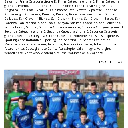
Bergamo
,
Prima Categoria girone D
,
Prima Categoria girone E
,
Prima Categoria
girone L
,
Promozione Girone D
,
Promozione Girone F
,
Real Bolgare
,
Real
Borgogna
,
Real Casal
,
Real Pol. Calcinatese
,
Real Rovato
,
Ripaltese
,
Rodengo
,
Romanengo
,
Romanese
,
Roncola
,
Rovetta
,
Rudianese
,
Saiano
,
San Giorgio
Cellatica
,
San Giovanni Bianco
,
San Giovanni Bienno
,
San Giovanni Bosco
,
San
Lorenzo
,
San Pancrazio
,
San Paolo D'Argon
,
San Paolo Soncino
,
San Pellegrino
,
Scannabuese
,
Sebinia
,
Seconda Categoria girone A
,
Seconda Categoria girone B
,
Seconda Categoria girone C
,
Seconda Categoria girone E
,
Seconda Categoria
girone I
,
Seconda Categoria Girone U
,
Sellero
,
Solleone
,
Soresinese
,
Spinese
,
Sporting Adda Bottanuco
,
Sporting Leb
,
Sporting Tlc
,
Sporting Valentino
Mazzola
,
Stezzanese
,
Suisio
,
Tavernola
,
Trescore Cremasco
,
Tribiano
,
Unica
Futura
,
Unitas Coccaglio
,
Uso Zanica
,
Valcalepio
,
Valle Imagna
,
Valtrighe
,
Verdellinese
,
Vertovese
,
Vidalengo
,
Villese
,
Voluntas Osio
,
Zogno 98
LEGGI TUTTO