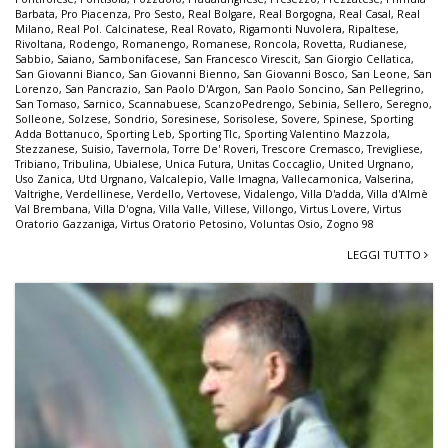
Barbata
,
Pro Piacenza
,
Pro Sesto
,
Real Bolgare
,
Real Borgogna
,
Real Casal
,
Real
Milano
,
Real Pol. Calcinatese
,
Real Rovato
,
Rigamonti Nuvolera
,
Ripaltese
,
Rivoltana
,
Rodengo
,
Romanengo
,
Romanese
,
Roncola
,
Rovetta
,
Rudianese
,
Sabbio
,
Saiano
,
Sambonifacese
,
San Francesco Virescit
,
San Giorgio Cellatica
,
San Giovanni Bianco
,
San Giovanni Bienno
,
San Giovanni Bosco
,
San Leone
,
San
Lorenzo
,
San Pancrazio
,
San Paolo D'Argon
,
San Paolo Soncino
,
San Pellegrino
,
San Tomaso
,
Sarnico
,
Scannabuese
,
ScanzoPedrengo
,
Sebinia
,
Sellero
,
Seregno
,
Solleone
,
Solzese
,
Sondrio
,
Soresinese
,
Sorisolese
,
Sovere
,
Spinese
,
Sporting
Adda Bottanuco
,
Sporting Leb
,
Sporting Tlc
,
Sporting Valentino Mazzola
,
Stezzanese
,
Suisio
,
Tavernola
,
Torre De' Roveri
,
Trescore Cremasco
,
Trevigliese
,
Tribiano
,
Tribulina
,
Ubialese
,
Unica Futura
,
Unitas Coccaglio
,
United Urgnano
,
Uso Zanica
,
Utd Urgnano
,
Valcalepio
,
Valle Imagna
,
Vallecamonica
,
Valserina
,
Valtrighe
,
Verdellinese
,
Verdello
,
Vertovese
,
Vidalengo
,
Villa D'adda
,
Villa d'Almè
Val Brembana
,
Villa D'ogna
,
Villa Valle
,
Villese
,
Villongo
,
Virtus Lovere
,
Virtus
Oratorio Gazzaniga
,
Virtus Oratorio Petosino
,
Voluntas Osio
,
Zogno 98
LEGGI TUTTO