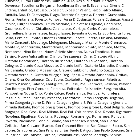
Curnasco
,
Curno Caluschese
,
Dalmine 2012
,
Desio
,
dilettanti Bergamo
,
Doverese
,
Eccellenza Bergamo
,
Eccellenza Girone B
,
Eccellenza Girone C
,
Endine
,
Entratico
,
Erbusco
,
Excelsior
,
Excelsior Vaiano
,
Falco
,
Falco Albino
,
Fanfulla
,
Fara
,
Fc Caravaggio
,
Filago
,
Fiorente Colognola
,
Fiorente Grassobbio
,
Fiorita
,
Fontanella
,
Foresto
,
Fornovo
,
Forza & Costanza
,
Forza e Costanza
,
Frassati
Ranica
,
Fulgor Canonica
,
Futura Madone
,
Galbiatese Oggiono
,
Gandinese
,
Gavarnese
,
Ghiaie
,
GhisalbeseCalcinatese
,
Gorlago
,
Gorle
,
Governolese
,
Grumellese
,
Interseriatese
,
Inzago
,
Issese
,
Juventina Covo
,
La Sportiva
,
La Torre
,
Lallio
,
Lemine
,
Levate
,
Libertas Casiratese
,
Locate
,
Loreto
,
Luisiana
,
Mariano
,
Mario Zanconti
,
Medolago
,
Melegnano
,
Mezzago
,
Misano
,
Monte Cremasco
,
Montello
,
Monterosso
,
Montodinese
,
Montorfano Rovato
,
Monvico
,
Mozzo
,
Nembrese
,
Nino Ronco
,
Nuova Atletic Almenno
,
Nuova Frontiera
,
Nuova
Selvino
,
Nuova Valcavallina
,
Olimpic Trezzanese
,
Ome
,
Oratorio Albino
,
Oratorio Boccaleone
,
Oratorio Brusaporto
,
Oratorio Calvenzano
,
Oratorio
Cologno
,
Oratorio Costa Mezzate
,
Oratorio Leffe
,
Oratorio Maclodio
,
Oratorio
Malpensata
,
Oratorio Mozzanica
,
Oratorio Sabbioni
,
Oratorio Stezzano
,
Oratorio Verdello
,
Oratorio Villaggio Degli Sposi
,
Oratorio Zandobbio
,
Ordival
,
Oriens
,
Orsa Cortefranca
,
Osio Sopra
,
Ospitaletto
,
Pagazzanese
,
Paladina
,
Palazzo Pignano
,
Palosco
,
Pantigliate
,
Paullese
,
Pba
,
Pedrocca
,
Pessano
,
Pessano
Con Bornago
,
Pian Camuno
,
Pieranica
,
Poliscalve
,
Polisportiva Bergamo Alta
,
Polisportiva Nuova Orio
,
Ponte Calcio
,
Ponteranica
,
Pontida
,
Pontirolese
,
Pozzuolo
,
Pradalunghese
,
Presezzo
,
Prezzatese
,
Prima Categoria Bergamo
,
Prima Categoria girone D
,
Prima Categoria girone E
,
Prima Categoria girone L
,
Primula Barbata
,
Promozione girone C
,
Promozione girone E
,
Real Bolgare
,
Real
Borgogna
,
Real Casal
,
Real Milano
,
Real Pol. Calcinatese
,
Real Rovato
,
Rigamonti
Nuvolera
,
Ripaltese
,
Rivoltana
,
Rodengo
,
Romanengo
,
Romanese
,
Roncola
,
Rovetta
,
Rudianese
,
Sabbio
,
Saiano
,
San Francesco Virescit
,
San Giorgio
Cellatica
,
San Giovanni Bianco
,
San Giovanni Bienno
,
San Giovanni Bosco
,
San
Leone
,
San Lorenzo
,
San Pancrazio
,
San Paolo D'Argon
,
San Paolo Soncino
,
San
Pellegrino
,
San Tomaso
,
Sarnico
,
Scannabuese
,
ScanzoPedrengo
,
Sebinia
,