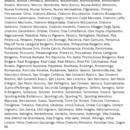
Misano
,
Monte Cremasco
,
Montello
,
Monterosso
,
Montodinese
,
Montorfano
Rovato
,
Monvico
,
Mozzo
,
Nembrese
,
Nino Ronco
,
Nuova Atletic Almenno
,
Nuova Frontiera
,
Nuova Selvino
,
Nuova Valcavallina
,
Olginatese
,
Olimpic
Trezzanese
,
Ome
,
Oratorio Albino
,
Oratorio Boccaleone
,
Oratorio Brusaporto
,
Oratorio Calvenzano
,
Oratorio Cologno
,
Oratorio Costa Mezzate
,
Oratorio Leffe
,
Oratorio Maclodio
,
Oratorio Malpensata
,
Oratorio Mozzanica
,
Oratorio
Sabbioni
,
Oratorio Stezzano
,
Oratorio Verdello
,
Oratorio Villaggio Degli Sposi
,
Oratorio Zandobbio
,
Ordival
,
Oriens
,
Orsa Cortefranca
,
Osio Sopra
,
Ospitaletto
,
Pagazzanese
,
Paladina
,
Palazzo Pignano
,
Palosco
,
Pantigliate
,
Paullese
,
Pba
,
Pedrocca
,
Pessano
,
Pessano Con Bornago
,
Piacenza
,
Pian Camuno
,
Pieranica
,
Play-off Terza categoria Bergamo
,
Poliscalve
,
Polisportiva Bergamo Alta
,
Polisportiva Nuova Orio
,
Ponte Calcio
,
Ponteranica
,
Pontida
,
Pontirolese
,
Pontisola
,
Pozzuolo
,
Pradalunghese
,
Presezzo
,
Prezzatese
,
Prima Categoria
Bergamo
,
Primula Barbata
,
Pro Piacenza
,
Pro Sesto
,
Promozione Bergamo
,
Real
Bolgare
,
Real Borgogna
,
Real Casal
,
Real Milano
,
Real Pol. Calcinatese
,
Real
Rovato
,
Rigamonti Nuvolera
,
Ripaltese
,
Rivoltana
,
Rodengo
,
Romanengo
,
Romanese
,
Roncola
,
Rovetta
,
Rudianese
,
Sabbio
,
Saiano
,
Sambonifacese
,
San
Francesco Virescit
,
San Giorgio Cellatica
,
San Giovanni Bianco
,
San Giovanni
Bienno
,
San Giovanni Bosco
,
San Leone
,
San Lorenzo
,
San Pancrazio
,
San Paolo
D'Argon
,
San Paolo Soncino
,
San Pellegrino
,
San Tomaso
,
Sarnico
,
Scannabuese
,
ScanzoPedrengo
,
Sebinia
,
Seconda Categoria Bergamo
,
Sellero
,
Seregno
,
Serie
D Bergamo
,
Solleone
,
Solzese
,
Sondrio
,
Soresinese
,
Sorisolese
,
Sovere
,
Spinese
,
Sporting Adda Bottanuco
,
Sporting Leb
,
Sporting Tlc
,
Sporting Valentino
Mazzola
,
Stezzanese
,
Suisio
,
Tavernola
,
Torre De' Roveri
,
Trescore Cremasco
,
Trevigliese
,
Tribiano
,
Tribulina
,
Ubialese
,
Unica Futura
,
Unitas Coccaglio
,
United
Urgnano
,
Uso Zanica
,
Utd Urgnano
,
Valcalepio
,
Valle Imagna
,
Vallecamonica
,
Valserina
,
Valtrighe
,
Verdellinese
,
Verdello
,
Vertovese
,
Vidalengo
,
Villa D'adda
,
Villa d'Almè Val Brembana
,
Villa D'ogna
,
Villa Valle
,
Villese
,
Villongo
,
Virtus
Lovere
,
Virtus Oratorio Gazzaniga
,
Virtus Oratorio Petosino
,
Voluntas Osio
,
Zogno
98