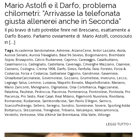
Mario Astolfi e il Darfo, problema
chilometri: “Arrivasse la telefonata
giusta allenerei anche in Seconda”
Il più bravo di tutti potrebbe finire nel Bresciano, esattamente a
Darfo Boario. Parliamo ovviamente di Mario Astolfi, conosciuto
in […]
Tags:
Accademia Sandonatese
,
Adrense
,
AlzanoCene
,
Ardor Lazzate
,
Asola
,
Aurora Seriate
,
Aurora Travagliato
,
Base 96 Seveso
,
Borgomanero
,
Brembate
Sopra
,
Brusaporto
,
Calcio Rudianese
,
Caprino
,
Caravaggio
,
Casalbuttano
,
Casalmaiocco
,
Castegnato
,
Castellana
,
Cavenago
,
Ciliverghe Mazzano
,
Cisanese
,
Ciserano
,
Codogno
,
Crema 1908
,
Darfo
,
Desio
,
Fanfulla
,
Fara
,
Foresto
,
Forza &
Costanza
,
Forza e Costanza
,
Galbiatese Oggiono
,
Gandinese
,
Gavarnese
,
GhisalbeseCalcinatese
,
Governolese
,
Gozzano
,
Grumellese
,
Inveruno
,
Lecco
,
Legnago Salus
,
Lemine
,
Luisiana
,
Mapello Bonate
,
MapelloBonate
,
Mariano
,
Mario Zanconti
,
Melegnano
,
Olginatese
,
Orsa Cortefranca
,
Pagazzanese
,
Paladina
,
Paullese
,
Pedrocca
,
Piacenza
,
Ponteranica
,
Pontirolese
,
Pontisola
,
Pro
Piacenza
,
Pro Sesto
,
Real Casal
,
Real Milano
,
Rigamonti Nuvolera
,
Rivoltana
,
Romanese
,
Rudianese
,
Sambonifacese
,
San Paolo D'Argon
,
Sarnico
,
ScanzoPedrengo
,
Sellero
,
Seregno
,
Sondrio
,
Soresinese
,
Sovere
,
Sporting Adda
Bottanuco
,
Stezzanese
,
Trevigliese
,
Tribiano
,
Valcalepio
,
Vallecamonica
,
Verdello
,
Vertovese
,
Villa d'Almè Val Brembana
,
Villa Valle
,
Villongo
LEGGI TUTTO