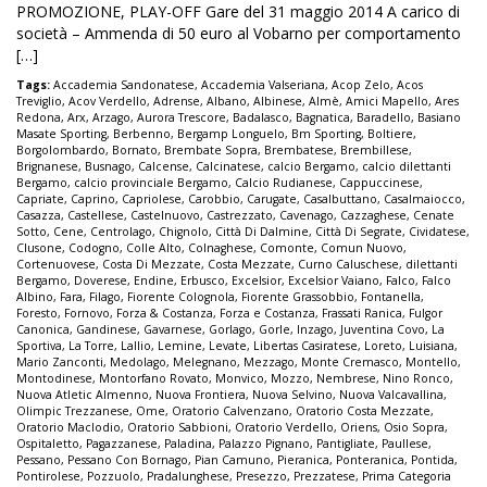
PROMOZIONE, PLAY-OFF Gare del 31 maggio 2014 A carico di
società – Ammenda di 50 euro al Vobarno per comportamento
[…]
Tags:
Accademia Sandonatese
,
Accademia Valseriana
,
Acop Zelo
,
Acos
Treviglio
,
Acov Verdello
,
Adrense
,
Albano
,
Albinese
,
Almè
,
Amici Mapello
,
Ares
Redona
,
Arx
,
Arzago
,
Aurora Trescore
,
Badalasco
,
Bagnatica
,
Baradello
,
Basiano
Masate Sporting
,
Berbenno
,
Bergamp Longuelo
,
Bm Sporting
,
Boltiere
,
Borgolombardo
,
Bornato
,
Brembate Sopra
,
Brembatese
,
Brembillese
,
Brignanese
,
Busnago
,
Calcense
,
Calcinatese
,
calcio Bergamo
,
calcio dilettanti
Bergamo
,
calcio provinciale Bergamo
,
Calcio Rudianese
,
Cappuccinese
,
Capriate
,
Caprino
,
Capriolese
,
Carobbio
,
Carugate
,
Casalbuttano
,
Casalmaiocco
,
Casazza
,
Castellese
,
Castelnuovo
,
Castrezzato
,
Cavenago
,
Cazzaghese
,
Cenate
Sotto
,
Cene
,
Centrolago
,
Chignolo
,
Città Di Dalmine
,
Città Di Segrate
,
Cividatese
,
Clusone
,
Codogno
,
Colle Alto
,
Colnaghese
,
Comonte
,
Comun Nuovo
,
Cortenuovese
,
Costa Di Mezzate
,
Costa Mezzate
,
Curno Caluschese
,
dilettanti
Bergamo
,
Doverese
,
Endine
,
Erbusco
,
Excelsior
,
Excelsior Vaiano
,
Falco
,
Falco
Albino
,
Fara
,
Filago
,
Fiorente Colognola
,
Fiorente Grassobbio
,
Fontanella
,
Foresto
,
Fornovo
,
Forza & Costanza
,
Forza e Costanza
,
Frassati Ranica
,
Fulgor
Canonica
,
Gandinese
,
Gavarnese
,
Gorlago
,
Gorle
,
Inzago
,
Juventina Covo
,
La
Sportiva
,
La Torre
,
Lallio
,
Lemine
,
Levate
,
Libertas Casiratese
,
Loreto
,
Luisiana
,
Mario Zanconti
,
Medolago
,
Melegnano
,
Mezzago
,
Monte Cremasco
,
Montello
,
Montodinese
,
Montorfano Rovato
,
Monvico
,
Mozzo
,
Nembrese
,
Nino Ronco
,
Nuova Atletic Almenno
,
Nuova Frontiera
,
Nuova Selvino
,
Nuova Valcavallina
,
Olimpic Trezzanese
,
Ome
,
Oratorio Calvenzano
,
Oratorio Costa Mezzate
,
Oratorio Maclodio
,
Oratorio Sabbioni
,
Oratorio Verdello
,
Oriens
,
Osio Sopra
,
Ospitaletto
,
Pagazzanese
,
Paladina
,
Palazzo Pignano
,
Pantigliate
,
Paullese
,
Pessano
,
Pessano Con Bornago
,
Pian Camuno
,
Pieranica
,
Ponteranica
,
Pontida
,
Pontirolese
,
Pozzuolo
,
Pradalunghese
,
Presezzo
,
Prezzatese
,
Prima Categoria