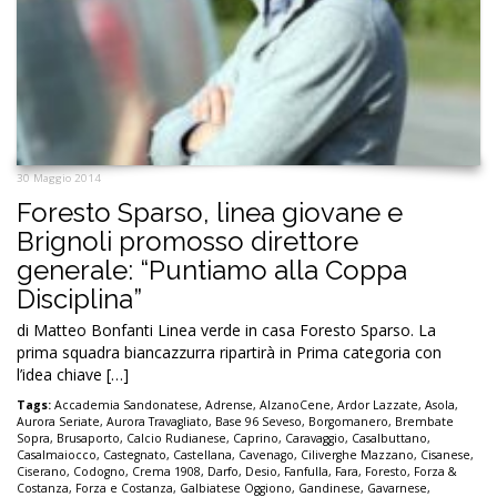
30 Maggio 2014
Foresto Sparso, linea giovane e
Brignoli promosso direttore
generale: “Puntiamo alla Coppa
Disciplina”
di Matteo Bonfanti Linea verde in casa Foresto Sparso. La
prima squadra biancazzurra ripartirà in Prima categoria con
l’idea chiave […]
Tags:
Accademia Sandonatese
,
Adrense
,
AlzanoCene
,
Ardor Lazzate
,
Asola
,
Aurora Seriate
,
Aurora Travagliato
,
Base 96 Seveso
,
Borgomanero
,
Brembate
Sopra
,
Brusaporto
,
Calcio Rudianese
,
Caprino
,
Caravaggio
,
Casalbuttano
,
Casalmaiocco
,
Castegnato
,
Castellana
,
Cavenago
,
Ciliverghe Mazzano
,
Cisanese
,
Ciserano
,
Codogno
,
Crema 1908
,
Darfo
,
Desio
,
Fanfulla
,
Fara
,
Foresto
,
Forza &
Costanza
,
Forza e Costanza
,
Galbiatese Oggiono
,
Gandinese
,
Gavarnese
,