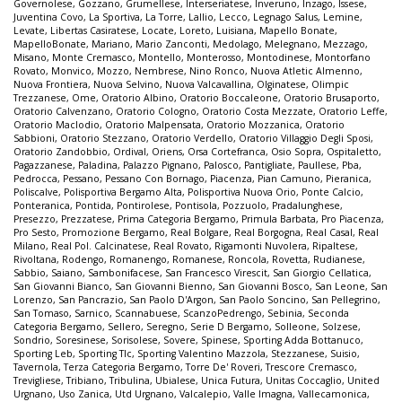
Governolese
,
Gozzano
,
Grumellese
,
Interseriatese
,
Inveruno
,
Inzago
,
Issese
,
Juventina Covo
,
La Sportiva
,
La Torre
,
Lallio
,
Lecco
,
Legnago Salus
,
Lemine
,
Levate
,
Libertas Casiratese
,
Locate
,
Loreto
,
Luisiana
,
Mapello Bonate
,
MapelloBonate
,
Mariano
,
Mario Zanconti
,
Medolago
,
Melegnano
,
Mezzago
,
Misano
,
Monte Cremasco
,
Montello
,
Monterosso
,
Montodinese
,
Montorfano
Rovato
,
Monvico
,
Mozzo
,
Nembrese
,
Nino Ronco
,
Nuova Atletic Almenno
,
Nuova Frontiera
,
Nuova Selvino
,
Nuova Valcavallina
,
Olginatese
,
Olimpic
Trezzanese
,
Ome
,
Oratorio Albino
,
Oratorio Boccaleone
,
Oratorio Brusaporto
,
Oratorio Calvenzano
,
Oratorio Cologno
,
Oratorio Costa Mezzate
,
Oratorio Leffe
,
Oratorio Maclodio
,
Oratorio Malpensata
,
Oratorio Mozzanica
,
Oratorio
Sabbioni
,
Oratorio Stezzano
,
Oratorio Verdello
,
Oratorio Villaggio Degli Sposi
,
Oratorio Zandobbio
,
Ordival
,
Oriens
,
Orsa Cortefranca
,
Osio Sopra
,
Ospitaletto
,
Pagazzanese
,
Paladina
,
Palazzo Pignano
,
Palosco
,
Pantigliate
,
Paullese
,
Pba
,
Pedrocca
,
Pessano
,
Pessano Con Bornago
,
Piacenza
,
Pian Camuno
,
Pieranica
,
Poliscalve
,
Polisportiva Bergamo Alta
,
Polisportiva Nuova Orio
,
Ponte Calcio
,
Ponteranica
,
Pontida
,
Pontirolese
,
Pontisola
,
Pozzuolo
,
Pradalunghese
,
Presezzo
,
Prezzatese
,
Prima Categoria Bergamo
,
Primula Barbata
,
Pro Piacenza
,
Pro Sesto
,
Promozione Bergamo
,
Real Bolgare
,
Real Borgogna
,
Real Casal
,
Real
Milano
,
Real Pol. Calcinatese
,
Real Rovato
,
Rigamonti Nuvolera
,
Ripaltese
,
Rivoltana
,
Rodengo
,
Romanengo
,
Romanese
,
Roncola
,
Rovetta
,
Rudianese
,
Sabbio
,
Saiano
,
Sambonifacese
,
San Francesco Virescit
,
San Giorgio Cellatica
,
San Giovanni Bianco
,
San Giovanni Bienno
,
San Giovanni Bosco
,
San Leone
,
San
Lorenzo
,
San Pancrazio
,
San Paolo D'Argon
,
San Paolo Soncino
,
San Pellegrino
,
San Tomaso
,
Sarnico
,
Scannabuese
,
ScanzoPedrengo
,
Sebinia
,
Seconda
Categoria Bergamo
,
Sellero
,
Seregno
,
Serie D Bergamo
,
Solleone
,
Solzese
,
Sondrio
,
Soresinese
,
Sorisolese
,
Sovere
,
Spinese
,
Sporting Adda Bottanuco
,
Sporting Leb
,
Sporting Tlc
,
Sporting Valentino Mazzola
,
Stezzanese
,
Suisio
,
Tavernola
,
Terza Categoria Bergamo
,
Torre De' Roveri
,
Trescore Cremasco
,
Trevigliese
,
Tribiano
,
Tribulina
,
Ubialese
,
Unica Futura
,
Unitas Coccaglio
,
United
Urgnano
,
Uso Zanica
,
Utd Urgnano
,
Valcalepio
,
Valle Imagna
,
Vallecamonica
,