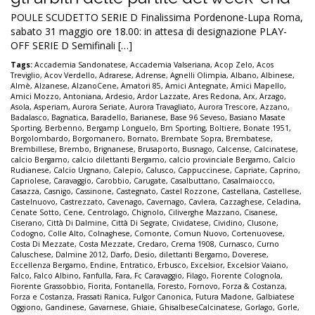
POULE SCUDETTO SERIE D Finalissima Pordenone-Lupa Roma,
sabato 31 maggio ore 18.00: in attesa di designazione PLAY-
OFF SERIE D Semifinali […]
Tags:
Accademia Sandonatese
,
Accademia Valseriana
,
Acop Zelo
,
Acos
Treviglio
,
Acov Verdello
,
Adrarese
,
Adrense
,
Agnelli Olimpia
,
Albano
,
Albinese
,
Almè
,
Alzanese
,
AlzanoCene
,
Amatori 85
,
Amici Antegnate
,
Amici Mapello
,
Amici Mozzo
,
Antoniana
,
Ardesio
,
Ardor Lazzate
,
Ares Redona
,
Arx
,
Arzago
,
Asola
,
Asperiam
,
Aurora Seriate
,
Aurora Travagliato
,
Aurora Trescore
,
Azzano
,
Badalasco
,
Bagnatica
,
Baradello
,
Barianese
,
Base 96 Seveso
,
Basiano Masate
Sporting
,
Berbenno
,
Bergamp Longuelo
,
Bm Sporting
,
Boltiere
,
Bonate 1951
,
Borgolombardo
,
Borgomanero
,
Bornato
,
Brembate Sopra
,
Brembatese
,
Brembillese
,
Brembo
,
Brignanese
,
Brusaporto
,
Busnago
,
Calcense
,
Calcinatese
,
calcio Bergamo
,
calcio dilettanti Bergamo
,
calcio provinciale Bergamo
,
Calcio
Rudianese
,
Calcio Urgnano
,
Calepio
,
Calusco
,
Cappuccinese
,
Capriate
,
Caprino
,
Capriolese
,
Caravaggio
,
Carobbio
,
Carugate
,
Casalbuttano
,
Casalmaiocco
,
Casazza
,
Casnigo
,
Cassinone
,
Castegnato
,
Castel Rozzone
,
Castellana
,
Castellese
,
Castelnuovo
,
Castrezzato
,
Cavenago
,
Cavernago
,
Cavlera
,
Cazzaghese
,
Celadina
,
Cenate Sotto
,
Cene
,
Centrolago
,
Chignolo
,
Ciliverghe Mazzano
,
Cisanese
,
Ciserano
,
Città Di Dalmine
,
Città Di Segrate
,
Cividatese
,
Cividino
,
Clusone
,
Codogno
,
Colle Alto
,
Colnaghese
,
Comonte
,
Comun Nuovo
,
Cortenuovese
,
Costa Di Mezzate
,
Costa Mezzate
,
Credaro
,
Crema 1908
,
Curnasco
,
Curno
Caluschese
,
Dalmine 2012
,
Darfo
,
Desio
,
dilettanti Bergamo
,
Doverese
,
Eccellenza Bergamo
,
Endine
,
Entratico
,
Erbusco
,
Excelsior
,
Excelsior Vaiano
,
Falco
,
Falco Albino
,
Fanfulla
,
Fara
,
Fc Caravaggio
,
Filago
,
Fiorente Colognola
,
Fiorente Grassobbio
,
Fiorita
,
Fontanella
,
Foresto
,
Fornovo
,
Forza & Costanza
,
Forza e Costanza
,
Frassati Ranica
,
Fulgor Canonica
,
Futura Madone
,
Galbiatese
Oggiono
,
Gandinese
,
Gavarnese
,
Ghiaie
,
GhisalbeseCalcinatese
,
Gorlago
,
Gorle
,