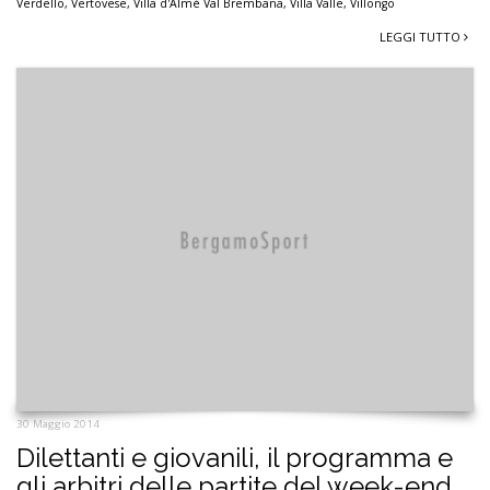
Verdello
,
Vertovese
,
Villa d'Almè Val Brembana
,
Villa Valle
,
Villongo
LEGGI TUTTO
30 Maggio 2014
Dilettanti e giovanili, il programma e
gli arbitri delle partite del week-end