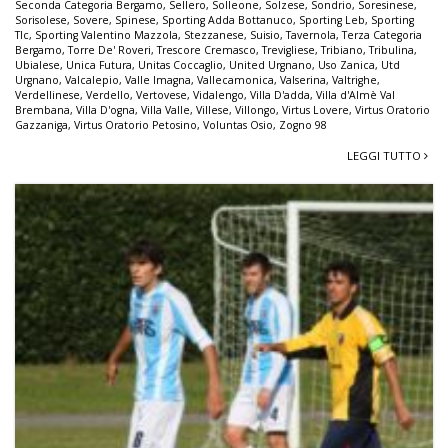
Seconda Categoria Bergamo
,
Sellero
,
Solleone
,
Solzese
,
Sondrio
,
Soresinese
,
Sorisolese
,
Sovere
,
Spinese
,
Sporting Adda Bottanuco
,
Sporting Leb
,
Sporting
Tlc
,
Sporting Valentino Mazzola
,
Stezzanese
,
Suisio
,
Tavernola
,
Terza Categoria
Bergamo
,
Torre De' Roveri
,
Trescore Cremasco
,
Trevigliese
,
Tribiano
,
Tribulina
,
Ubialese
,
Unica Futura
,
Unitas Coccaglio
,
United Urgnano
,
Uso Zanica
,
Utd
Urgnano
,
Valcalepio
,
Valle Imagna
,
Vallecamonica
,
Valserina
,
Valtrighe
,
Verdellinese
,
Verdello
,
Vertovese
,
Vidalengo
,
Villa D'adda
,
Villa d'Almè Val
Brembana
,
Villa D'ogna
,
Villa Valle
,
Villese
,
Villongo
,
Virtus Lovere
,
Virtus Oratorio
Gazzaniga
,
Virtus Oratorio Petosino
,
Voluntas Osio
,
Zogno 98
LEGGI TUTTO