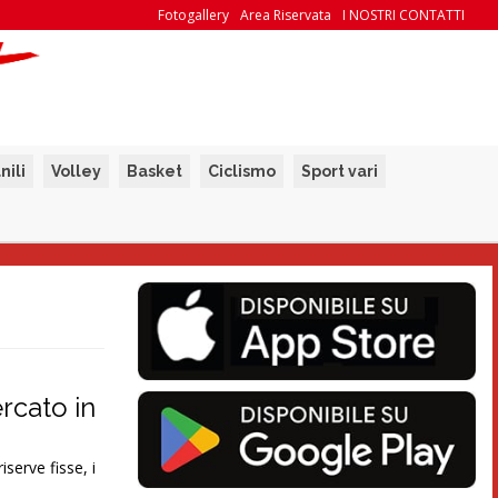
Fotogallery
Area Riservata
I NOSTRI CONTATTI
nili
Volley
Basket
Ciclismo
Sport vari
rcato in
iserve fisse, i