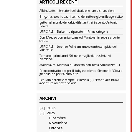
ARTICOLI RECENTI
AlbinoLeffe, i formatori del vivaio e le loro dichiarazioni
Zingonia: ecco i quadri tecnici del settore giovanile agonistico
Lutto nel mondo del calcio dilettanti: si è spento Antonio
Pavan
UFFICIALE – Berbenno ripescato in Prima categoria
Con l’Arezzo domenica come col Mantova: in sede e a porte
chiuse
UFFICIALE – Lorenzo Poli è un nuovo centrocampista del
Villa Valle
Tornano i primi anni ’90 nelle maglie da trasferta: vi
piacciono?
Atalanta, col Mantova di Modesto non basta Samardzic: 1-1
Primo contratto pro per il baby esordiente Simonelli: “Gioia e
gratitudine per l’AlbinoLeffe”
Per l’AlbinoLeffe è sempre Primavera (1): “Pronti alla nuova
avventura coi nostri valori”
ARCHIVI
2026
2025
Dicembre
Novembre
Ottobre