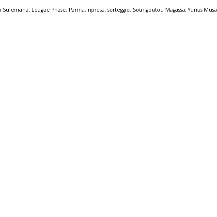
m Sulemana
,
League Phase
,
Parma
,
ripresa
,
sorteggio
,
Soungoutou Magassa
,
Yunus Mus