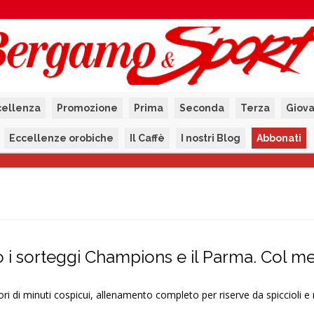
cellenza
Promozione
Prima
Seconda
Terza
Giova
Eccellenze orobiche
Il Caffè
I nostri Blog
Abbonati
o i sorteggi Champions e il Parma. Col me
ori di minuti cospicui, allenamento completo per riserve da spiccioli e r