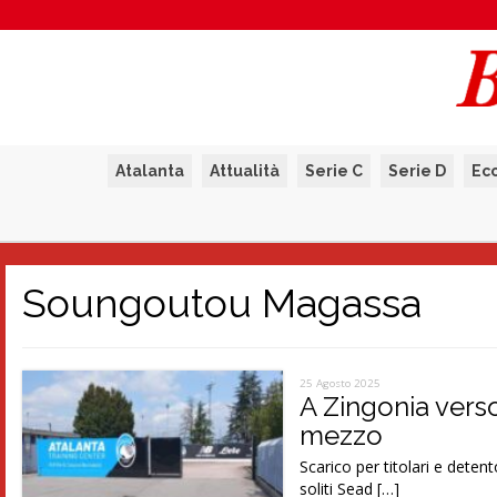
Atalanta
Attualità
Serie C
Serie D
Ec
Soungoutou Magassa
25 Agosto 2025
A Zingonia vers
mezzo
Scarico per titolari e detent
soliti Sead […]