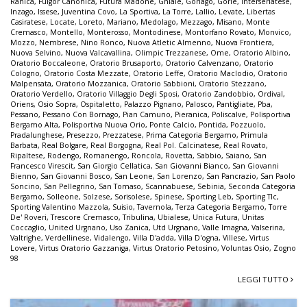
Ranica
,
Fulgor Canonica
,
Futura Madone
,
Ghiaie
,
Gorlago
,
Gorle
,
Interseriatese
,
Inzago
,
Issese
,
Juventina Covo
,
La Sportiva
,
La Torre
,
Lallio
,
Levate
,
Libertas
Casiratese
,
Locate
,
Loreto
,
Mariano
,
Medolago
,
Mezzago
,
Misano
,
Monte
Cremasco
,
Montello
,
Monterosso
,
Montodinese
,
Montorfano Rovato
,
Monvico
,
Mozzo
,
Nembrese
,
Nino Ronco
,
Nuova Atletic Almenno
,
Nuova Frontiera
,
Nuova Selvino
,
Nuova Valcavallina
,
Olimpic Trezzanese
,
Ome
,
Oratorio Albino
,
Oratorio Boccaleone
,
Oratorio Brusaporto
,
Oratorio Calvenzano
,
Oratorio
Cologno
,
Oratorio Costa Mezzate
,
Oratorio Leffe
,
Oratorio Maclodio
,
Oratorio
Malpensata
,
Oratorio Mozzanica
,
Oratorio Sabbioni
,
Oratorio Stezzano
,
Oratorio Verdello
,
Oratorio Villaggio Degli Sposi
,
Oratorio Zandobbio
,
Ordival
,
Oriens
,
Osio Sopra
,
Ospitaletto
,
Palazzo Pignano
,
Palosco
,
Pantigliate
,
Pba
,
Pessano
,
Pessano Con Bornago
,
Pian Camuno
,
Pieranica
,
Poliscalve
,
Polisportiva
Bergamo Alta
,
Polisportiva Nuova Orio
,
Ponte Calcio
,
Pontida
,
Pozzuolo
,
Pradalunghese
,
Presezzo
,
Prezzatese
,
Prima Categoria Bergamo
,
Primula
Barbata
,
Real Bolgare
,
Real Borgogna
,
Real Pol. Calcinatese
,
Real Rovato
,
Ripaltese
,
Rodengo
,
Romanengo
,
Roncola
,
Rovetta
,
Sabbio
,
Saiano
,
San
Francesco Virescit
,
San Giorgio Cellatica
,
San Giovanni Bianco
,
San Giovanni
Bienno
,
San Giovanni Bosco
,
San Leone
,
San Lorenzo
,
San Pancrazio
,
San Paolo
Soncino
,
San Pellegrino
,
San Tomaso
,
Scannabuese
,
Sebinia
,
Seconda Categoria
Bergamo
,
Solleone
,
Solzese
,
Sorisolese
,
Spinese
,
Sporting Leb
,
Sporting Tlc
,
Sporting Valentino Mazzola
,
Suisio
,
Tavernola
,
Terza Categoria Bergamo
,
Torre
De' Roveri
,
Trescore Cremasco
,
Tribulina
,
Ubialese
,
Unica Futura
,
Unitas
Coccaglio
,
United Urgnano
,
Uso Zanica
,
Utd Urgnano
,
Valle Imagna
,
Valserina
,
Valtrighe
,
Verdellinese
,
Vidalengo
,
Villa D'adda
,
Villa D'ogna
,
Villese
,
Virtus
Lovere
,
Virtus Oratorio Gazzaniga
,
Virtus Oratorio Petosino
,
Voluntas Osio
,
Zogno
98
LEGGI TUTTO