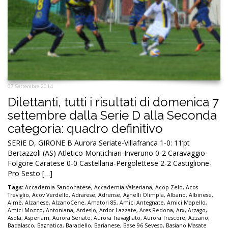
07 Settembre 2014
Dilettanti, tutti i risultati di domenica 7
settembre dalla Serie D alla Seconda
categoria: quadro definitivo
SERIE D, GIRONE B Aurora Seriate-Villafranca 1-0: 11’pt
Bertazzoli (AS) Atletico Montichiari-Inveruno 0-2 Caravaggio-
Folgore Caratese 0-0 Castellana-Pergolettese 2-2 Castiglione-
Pro Sesto […]
Tags:
Accademia Sandonatese
,
Accademia Valseriana
,
Acop Zelo
,
Acos
Treviglio
,
Acov Verdello
,
Adrarese
,
Adrense
,
Agnelli Olimpia
,
Albano
,
Albinese
,
Almè
,
Alzanese
,
AlzanoCene
,
Amatori 85
,
Amici Antegnate
,
Amici Mapello
,
Amici Mozzo
,
Antoniana
,
Ardesio
,
Ardor Lazzate
,
Ares Redona
,
Arx
,
Arzago
,
Asola
,
Asperiam
,
Aurora Seriate
,
Aurora Travagliato
,
Aurora Trescore
,
Azzano
,
Badalasco
,
Bagnatica
,
Baradello
,
Barianese
,
Base 96 Seveso
,
Basiano Masate