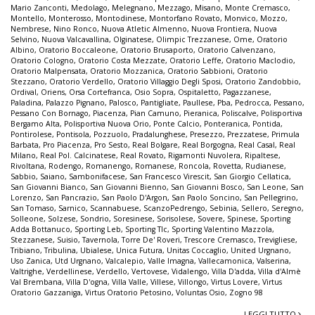
Mario Zanconti
,
Medolago
,
Melegnano
,
Mezzago
,
Misano
,
Monte Cremasco
,
Montello
,
Monterosso
,
Montodinese
,
Montorfano Rovato
,
Monvico
,
Mozzo
,
Nembrese
,
Nino Ronco
,
Nuova Atletic Almenno
,
Nuova Frontiera
,
Nuova
Selvino
,
Nuova Valcavallina
,
Olginatese
,
Olimpic Trezzanese
,
Ome
,
Oratorio
Albino
,
Oratorio Boccaleone
,
Oratorio Brusaporto
,
Oratorio Calvenzano
,
Oratorio Cologno
,
Oratorio Costa Mezzate
,
Oratorio Leffe
,
Oratorio Maclodio
,
Oratorio Malpensata
,
Oratorio Mozzanica
,
Oratorio Sabbioni
,
Oratorio
Stezzano
,
Oratorio Verdello
,
Oratorio Villaggio Degli Sposi
,
Oratorio Zandobbio
,
Ordival
,
Oriens
,
Orsa Cortefranca
,
Osio Sopra
,
Ospitaletto
,
Pagazzanese
,
Paladina
,
Palazzo Pignano
,
Palosco
,
Pantigliate
,
Paullese
,
Pba
,
Pedrocca
,
Pessano
,
Pessano Con Bornago
,
Piacenza
,
Pian Camuno
,
Pieranica
,
Poliscalve
,
Polisportiva
Bergamo Alta
,
Polisportiva Nuova Orio
,
Ponte Calcio
,
Ponteranica
,
Pontida
,
Pontirolese
,
Pontisola
,
Pozzuolo
,
Pradalunghese
,
Presezzo
,
Prezzatese
,
Primula
Barbata
,
Pro Piacenza
,
Pro Sesto
,
Real Bolgare
,
Real Borgogna
,
Real Casal
,
Real
Milano
,
Real Pol. Calcinatese
,
Real Rovato
,
Rigamonti Nuvolera
,
Ripaltese
,
Rivoltana
,
Rodengo
,
Romanengo
,
Romanese
,
Roncola
,
Rovetta
,
Rudianese
,
Sabbio
,
Saiano
,
Sambonifacese
,
San Francesco Virescit
,
San Giorgio Cellatica
,
San Giovanni Bianco
,
San Giovanni Bienno
,
San Giovanni Bosco
,
San Leone
,
San
Lorenzo
,
San Pancrazio
,
San Paolo D'Argon
,
San Paolo Soncino
,
San Pellegrino
,
San Tomaso
,
Sarnico
,
Scannabuese
,
ScanzoPedrengo
,
Sebinia
,
Sellero
,
Seregno
,
Solleone
,
Solzese
,
Sondrio
,
Soresinese
,
Sorisolese
,
Sovere
,
Spinese
,
Sporting
Adda Bottanuco
,
Sporting Leb
,
Sporting Tlc
,
Sporting Valentino Mazzola
,
Stezzanese
,
Suisio
,
Tavernola
,
Torre De' Roveri
,
Trescore Cremasco
,
Trevigliese
,
Tribiano
,
Tribulina
,
Ubialese
,
Unica Futura
,
Unitas Coccaglio
,
United Urgnano
,
Uso Zanica
,
Utd Urgnano
,
Valcalepio
,
Valle Imagna
,
Vallecamonica
,
Valserina
,
Valtrighe
,
Verdellinese
,
Verdello
,
Vertovese
,
Vidalengo
,
Villa D'adda
,
Villa d'Almè
Val Brembana
,
Villa D'ogna
,
Villa Valle
,
Villese
,
Villongo
,
Virtus Lovere
,
Virtus
Oratorio Gazzaniga
,
Virtus Oratorio Petosino
,
Voluntas Osio
,
Zogno 98
LEGGI TUTTO