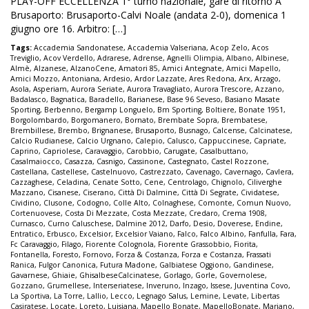
PLAY-OFF ECCELLENZA 1° turno nazionale, gare di ritorno A
Brusaporto: Brusaporto-Calvi Noale (andata 2-0), domenica 1
giugno ore 16. Arbitro: […]
Tags:
Accademia Sandonatese
,
Accademia Valseriana
,
Acop Zelo
,
Acos
Treviglio
,
Acov Verdello
,
Adrarese
,
Adrense
,
Agnelli Olimpia
,
Albano
,
Albinese
,
Almè
,
Alzanese
,
AlzanoCene
,
Amatori 85
,
Amici Antegnate
,
Amici Mapello
,
Amici Mozzo
,
Antoniana
,
Ardesio
,
Ardor Lazzate
,
Ares Redona
,
Arx
,
Arzago
,
Asola
,
Asperiam
,
Aurora Seriate
,
Aurora Travagliato
,
Aurora Trescore
,
Azzano
,
Badalasco
,
Bagnatica
,
Baradello
,
Barianese
,
Base 96 Seveso
,
Basiano Masate
Sporting
,
Berbenno
,
Bergamp Longuelo
,
Bm Sporting
,
Boltiere
,
Bonate 1951
,
Borgolombardo
,
Borgomanero
,
Bornato
,
Brembate Sopra
,
Brembatese
,
Brembillese
,
Brembo
,
Brignanese
,
Brusaporto
,
Busnago
,
Calcense
,
Calcinatese
,
Calcio Rudianese
,
Calcio Urgnano
,
Calepio
,
Calusco
,
Cappuccinese
,
Capriate
,
Caprino
,
Capriolese
,
Caravaggio
,
Carobbio
,
Carugate
,
Casalbuttano
,
Casalmaiocco
,
Casazza
,
Casnigo
,
Cassinone
,
Castegnato
,
Castel Rozzone
,
Castellana
,
Castellese
,
Castelnuovo
,
Castrezzato
,
Cavenago
,
Cavernago
,
Cavlera
,
Cazzaghese
,
Celadina
,
Cenate Sotto
,
Cene
,
Centrolago
,
Chignolo
,
Ciliverghe
Mazzano
,
Cisanese
,
Ciserano
,
Città Di Dalmine
,
Città Di Segrate
,
Cividatese
,
Cividino
,
Clusone
,
Codogno
,
Colle Alto
,
Colnaghese
,
Comonte
,
Comun Nuovo
,
Cortenuovese
,
Costa Di Mezzate
,
Costa Mezzate
,
Credaro
,
Crema 1908
,
Curnasco
,
Curno Caluschese
,
Dalmine 2012
,
Darfo
,
Desio
,
Doverese
,
Endine
,
Entratico
,
Erbusco
,
Excelsior
,
Excelsior Vaiano
,
Falco
,
Falco Albino
,
Fanfulla
,
Fara
,
Fc Caravaggio
,
Filago
,
Fiorente Colognola
,
Fiorente Grassobbio
,
Fiorita
,
Fontanella
,
Foresto
,
Fornovo
,
Forza & Costanza
,
Forza e Costanza
,
Frassati
Ranica
,
Fulgor Canonica
,
Futura Madone
,
Galbiatese Oggiono
,
Gandinese
,
Gavarnese
,
Ghiaie
,
GhisalbeseCalcinatese
,
Gorlago
,
Gorle
,
Governolese
,
Gozzano
,
Grumellese
,
Interseriatese
,
Inveruno
,
Inzago
,
Issese
,
Juventina Covo
,
La Sportiva
,
La Torre
,
Lallio
,
Lecco
,
Legnago Salus
,
Lemine
,
Levate
,
Libertas
Casiratese
,
Locate
,
Loreto
,
Luisiana
,
Mapello Bonate
,
MapelloBonate
,
Mariano
,