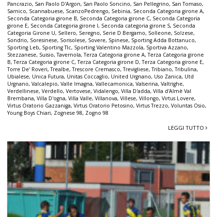
Pancrazio
,
San Paolo D'Argon
,
San Paolo Soncino
,
San Pellegrino
,
San Tomaso
,
Sarnico
,
Scannabuese
,
ScanzoPedrengo
,
Sebinia
,
Seconda Categoria girone A
,
Seconda Categoria girone B
,
Seconda Categoria girone C
,
Seconda Categoria
girone E
,
Seconda Categoria girone I
,
Seconda categoria girone S
,
Seconda
Categoria Girone U
,
Sellero
,
Seregno
,
Serie D Bergamo
,
Solleone
,
Solzese
,
Sondrio
,
Soresinese
,
Sorisolese
,
Sovere
,
Spinese
,
Sporting Adda Bottanuco
,
Sporting Leb
,
Sporting Tlc
,
Sporting Valentino Mazzola
,
Sportiva Azzano
,
Stezzanese
,
Suisio
,
Tavernola
,
Terza Categoria girone A
,
Terza Categoria girone
B
,
Terza Categoria girone C
,
Terza Categoria girone D
,
Terza Categoria girone E
,
Torre De' Roveri
,
Trealbe
,
Trescore Cremasco
,
Trevigliese
,
Tribiano
,
Tribulina
,
Ubialese
,
Unica Futura
,
Unitas Coccaglio
,
United Urgnano
,
Uso Zanica
,
Utd
Urgnano
,
Valcalepio
,
Valle Imagna
,
Vallecamonica
,
Valserina
,
Valtrighe
,
Verdellinese
,
Verdello
,
Vertovese
,
Vidalengo
,
Villa D'adda
,
Villa d'Almè Val
Brembana
,
Villa D'ogna
,
Villa Valle
,
Villanova
,
Villese
,
Villongo
,
Virtus Lovere
,
Virtus Oratorio Gazzaniga
,
Virtus Oratorio Petosino
,
Virtus Trezzo
,
Voluntas Osio
,
Young Boys Chiari
,
Zognese 98
,
Zogno 98
LEGGI TUTTO