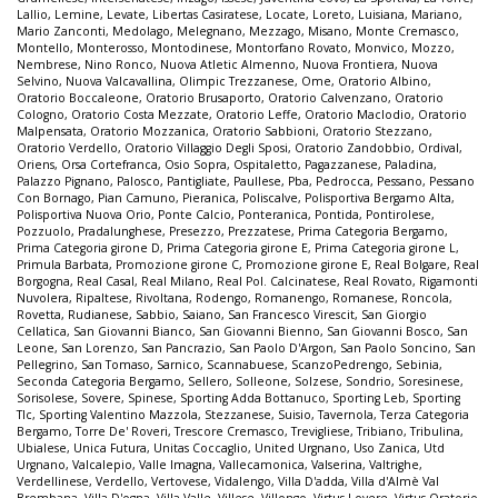
Lallio
,
Lemine
,
Levate
,
Libertas Casiratese
,
Locate
,
Loreto
,
Luisiana
,
Mariano
,
Mario Zanconti
,
Medolago
,
Melegnano
,
Mezzago
,
Misano
,
Monte Cremasco
,
Montello
,
Monterosso
,
Montodinese
,
Montorfano Rovato
,
Monvico
,
Mozzo
,
Nembrese
,
Nino Ronco
,
Nuova Atletic Almenno
,
Nuova Frontiera
,
Nuova
Selvino
,
Nuova Valcavallina
,
Olimpic Trezzanese
,
Ome
,
Oratorio Albino
,
Oratorio Boccaleone
,
Oratorio Brusaporto
,
Oratorio Calvenzano
,
Oratorio
Cologno
,
Oratorio Costa Mezzate
,
Oratorio Leffe
,
Oratorio Maclodio
,
Oratorio
Malpensata
,
Oratorio Mozzanica
,
Oratorio Sabbioni
,
Oratorio Stezzano
,
Oratorio Verdello
,
Oratorio Villaggio Degli Sposi
,
Oratorio Zandobbio
,
Ordival
,
Oriens
,
Orsa Cortefranca
,
Osio Sopra
,
Ospitaletto
,
Pagazzanese
,
Paladina
,
Palazzo Pignano
,
Palosco
,
Pantigliate
,
Paullese
,
Pba
,
Pedrocca
,
Pessano
,
Pessano
Con Bornago
,
Pian Camuno
,
Pieranica
,
Poliscalve
,
Polisportiva Bergamo Alta
,
Polisportiva Nuova Orio
,
Ponte Calcio
,
Ponteranica
,
Pontida
,
Pontirolese
,
Pozzuolo
,
Pradalunghese
,
Presezzo
,
Prezzatese
,
Prima Categoria Bergamo
,
Prima Categoria girone D
,
Prima Categoria girone E
,
Prima Categoria girone L
,
Primula Barbata
,
Promozione girone C
,
Promozione girone E
,
Real Bolgare
,
Real
Borgogna
,
Real Casal
,
Real Milano
,
Real Pol. Calcinatese
,
Real Rovato
,
Rigamonti
Nuvolera
,
Ripaltese
,
Rivoltana
,
Rodengo
,
Romanengo
,
Romanese
,
Roncola
,
Rovetta
,
Rudianese
,
Sabbio
,
Saiano
,
San Francesco Virescit
,
San Giorgio
Cellatica
,
San Giovanni Bianco
,
San Giovanni Bienno
,
San Giovanni Bosco
,
San
Leone
,
San Lorenzo
,
San Pancrazio
,
San Paolo D'Argon
,
San Paolo Soncino
,
San
Pellegrino
,
San Tomaso
,
Sarnico
,
Scannabuese
,
ScanzoPedrengo
,
Sebinia
,
Seconda Categoria Bergamo
,
Sellero
,
Solleone
,
Solzese
,
Sondrio
,
Soresinese
,
Sorisolese
,
Sovere
,
Spinese
,
Sporting Adda Bottanuco
,
Sporting Leb
,
Sporting
Tlc
,
Sporting Valentino Mazzola
,
Stezzanese
,
Suisio
,
Tavernola
,
Terza Categoria
Bergamo
,
Torre De' Roveri
,
Trescore Cremasco
,
Trevigliese
,
Tribiano
,
Tribulina
,
Ubialese
,
Unica Futura
,
Unitas Coccaglio
,
United Urgnano
,
Uso Zanica
,
Utd
Urgnano
,
Valcalepio
,
Valle Imagna
,
Vallecamonica
,
Valserina
,
Valtrighe
,
Verdellinese
,
Verdello
,
Vertovese
,
Vidalengo
,
Villa D'adda
,
Villa d'Almè Val
Brembana
,
Villa D'ogna
,
Villa Valle
,
Villese
,
Villongo
,
Virtus Lovere
,
Virtus Oratorio