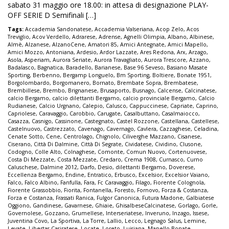
sabato 31 maggio ore 18.00: in attesa di designazione PLAY-
OFF SERIE D Semifinali […]
Tags:
Accademia Sandonatese
,
Accademia Valseriana
,
Acop Zelo
,
Acos
Treviglio
,
Acov Verdello
,
Adrarese
,
Adrense
,
Agnelli Olimpia
,
Albano
,
Albinese
,
Almè
,
Alzanese
,
AlzanoCene
,
Amatori 85
,
Amici Antegnate
,
Amici Mapello
,
Amici Mozzo
,
Antoniana
,
Ardesio
,
Ardor Lazzate
,
Ares Redona
,
Arx
,
Arzago
,
Asola
,
Asperiam
,
Aurora Seriate
,
Aurora Travagliato
,
Aurora Trescore
,
Azzano
,
Badalasco
,
Bagnatica
,
Baradello
,
Barianese
,
Base 96 Seveso
,
Basiano Masate
Sporting
,
Berbenno
,
Bergamp Longuelo
,
Bm Sporting
,
Boltiere
,
Bonate 1951
,
Borgolombardo
,
Borgomanero
,
Bornato
,
Brembate Sopra
,
Brembatese
,
Brembillese
,
Brembo
,
Brignanese
,
Brusaporto
,
Busnago
,
Calcense
,
Calcinatese
,
calcio Bergamo
,
calcio dilettanti Bergamo
,
calcio provinciale Bergamo
,
Calcio
Rudianese
,
Calcio Urgnano
,
Calepio
,
Calusco
,
Cappuccinese
,
Capriate
,
Caprino
,
Capriolese
,
Caravaggio
,
Carobbio
,
Carugate
,
Casalbuttano
,
Casalmaiocco
,
Casazza
,
Casnigo
,
Cassinone
,
Castegnato
,
Castel Rozzone
,
Castellana
,
Castellese
,
Castelnuovo
,
Castrezzato
,
Cavenago
,
Cavernago
,
Cavlera
,
Cazzaghese
,
Celadina
,
Cenate Sotto
,
Cene
,
Centrolago
,
Chignolo
,
Ciliverghe Mazzano
,
Cisanese
,
Ciserano
,
Città Di Dalmine
,
Città Di Segrate
,
Cividatese
,
Cividino
,
Clusone
,
Codogno
,
Colle Alto
,
Colnaghese
,
Comonte
,
Comun Nuovo
,
Cortenuovese
,
Costa Di Mezzate
,
Costa Mezzate
,
Credaro
,
Crema 1908
,
Curnasco
,
Curno
Caluschese
,
Dalmine 2012
,
Darfo
,
Desio
,
dilettanti Bergamo
,
Doverese
,
Eccellenza Bergamo
,
Endine
,
Entratico
,
Erbusco
,
Excelsior
,
Excelsior Vaiano
,
Falco
,
Falco Albino
,
Fanfulla
,
Fara
,
Fc Caravaggio
,
Filago
,
Fiorente Colognola
,
Fiorente Grassobbio
,
Fiorita
,
Fontanella
,
Foresto
,
Fornovo
,
Forza & Costanza
,
Forza e Costanza
,
Frassati Ranica
,
Fulgor Canonica
,
Futura Madone
,
Galbiatese
Oggiono
,
Gandinese
,
Gavarnese
,
Ghiaie
,
GhisalbeseCalcinatese
,
Gorlago
,
Gorle
,
Governolese
,
Gozzano
,
Grumellese
,
Interseriatese
,
Inveruno
,
Inzago
,
Issese
,
Juventina Covo
,
La Sportiva
,
La Torre
,
Lallio
,
Lecco
,
Legnago Salus
,
Lemine
,
Levate
,
Libertas Casiratese
,
Locate
,
Loreto
,
Luisiana
,
Mapello Bonate
,