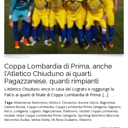
17 Novembre 2017
Coppa Lombardia di Prima, anche
l’Atletico Chiuduno ai quarti.
Pagazzanese, quanti rimpianti
L’Atletico Chiuduno vince in casa del Lograto e raggiunge la
Falco ai quarti di finale di Coppa Lombardia di Prima. […]
Tags:
Altabrianza Tavernerio
,
Atletico Chiuduno
,
Aurora Calcio
,
Bagnolese
,
Cassina Nuova
,
Coppa Lombardia
,
Coppa Lombardia Prima Categoria
,
Fagnano
,
Falco
,
Lodigiana
,
Lograto
,
Pagazzanese
,
Pralboino
,
risultati Coppa Lombardia
,
risultati ottavi Coppa Lombardia Prima Categoria
,
Sporting Valentino Mazzola
,
Valceresio Audax
,
Valera Fratta
,
Vis Nova Giussano
,
Vistarino