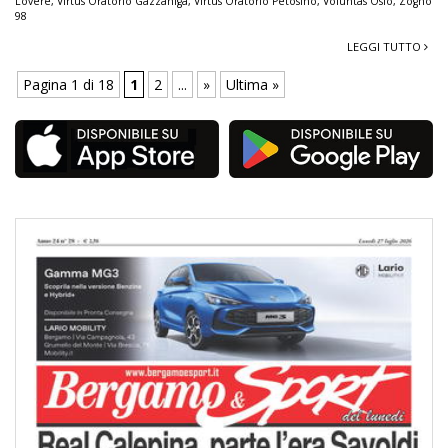
Lovere
,
Virtus Oratorio Gazzaniga
,
Virtus Oratorio Petosino
,
Voluntas Osio
,
Zogno
98
LEGGI TUTTO
Pagina 1 di 18
1
2
...
»
Ultima »