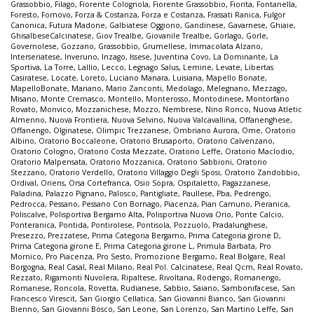
Grassobbio
,
Filago
,
Fiorente Colognola
,
Fiorente Grassobbio
,
Fiorita
,
Fontanella
,
Foresto
,
Fornovo
,
Forza & Costanza
,
Forza e Costanza
,
Frassati Ranica
,
Fulgor
Canonica
,
Futura Madone
,
Galbiatese Oggiono
,
Gandinese
,
Gavarnese
,
Ghiaie
,
GhisalbeseCalcinatese
,
Giov Trealbe
,
Giovanile Trealbe
,
Gorlago
,
Gorle
,
Governolese
,
Gozzano
,
Grassobbio
,
Grumellese
,
Immacolata Alzano
,
Interseriatese
,
Inveruno
,
Inzago
,
Issese
,
Juventina Covo
,
La Dominante
,
La
Sportiva
,
La Torre
,
Lallio
,
Lecco
,
Legnago Salus
,
Lemine
,
Levate
,
Libertas
Casiratese
,
Locate
,
Loreto
,
Luciano Manara
,
Luisiana
,
Mapello Bonate
,
MapelloBonate
,
Mariano
,
Mario Zanconti
,
Medolago
,
Melegnano
,
Mezzago
,
Misano
,
Monte Cremasco
,
Montello
,
Monterosso
,
Montodinese
,
Montorfano
Rovato
,
Monvico
,
Mozzanichese
,
Mozzo
,
Nembrese
,
Nino Ronco
,
Nuova Atletic
Almenno
,
Nuova Frontiera
,
Nuova Selvino
,
Nuova Valcavallina
,
Offanenghese
,
Offanengo
,
Olginatese
,
Olimpic Trezzanese
,
Ombriano Aurora
,
Ome
,
Oratorio
Albino
,
Oratorio Boccaleone
,
Oratorio Brusaporto
,
Oratorio Calvenzano
,
Oratorio Cologno
,
Oratorio Costa Mezzate
,
Oratorio Leffe
,
Oratorio Maclodio
,
Oratorio Malpensata
,
Oratorio Mozzanica
,
Oratorio Sabbioni
,
Oratorio
Stezzano
,
Oratorio Verdello
,
Oratorio Villaggio Degli Sposi
,
Oratorio Zandobbio
,
Ordival
,
Oriens
,
Orsa Cortefranca
,
Osio Sopra
,
Ospitaletto
,
Pagazzanese
,
Paladina
,
Palazzo Pignano
,
Palosco
,
Pantigliate
,
Paullese
,
Pba
,
Pedrengo
,
Pedrocca
,
Pessano
,
Pessano Con Bornago
,
Piacenza
,
Pian Camuno
,
Pieranica
,
Poliscalve
,
Polisportiva Bergamo Alta
,
Polisportiva Nuova Orio
,
Ponte Calcio
,
Ponteranica
,
Pontida
,
Pontirolese
,
Pontisola
,
Pozzuolo
,
Pradalunghese
,
Presezzo
,
Prezzatese
,
Prima Categoria Bergamo
,
Prima Categoria girone D
,
Prima Categoria girone E
,
Prima Categoria girone L
,
Primula Barbata
,
Pro
Mornico
,
Pro Piacenza
,
Pro Sesto
,
Promozione Bergamo
,
Real Bolgare
,
Real
Borgogna
,
Real Casal
,
Real Milano
,
Real Pol. Calcinatese
,
Real Qcm
,
Real Rovato
,
Rezzato
,
Rigamonti Nuvolera
,
Ripaltese
,
Rivoltana
,
Rodengo
,
Romanengo
,
Romanese
,
Roncola
,
Rovetta
,
Rudianese
,
Sabbio
,
Saiano
,
Sambonifacese
,
San
Francesco Virescit
,
San Giorgio Cellatica
,
San Giovanni Bianco
,
San Giovanni
Bienno
,
San Giovanni Bosco
,
San Leone
,
San Lorenzo
,
San Martino Leffe
,
San