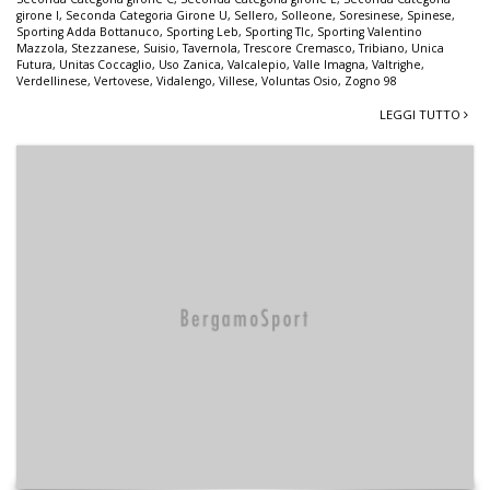
girone I
,
Seconda Categoria Girone U
,
Sellero
,
Solleone
,
Soresinese
,
Spinese
,
Sporting Adda Bottanuco
,
Sporting Leb
,
Sporting Tlc
,
Sporting Valentino
Mazzola
,
Stezzanese
,
Suisio
,
Tavernola
,
Trescore Cremasco
,
Tribiano
,
Unica
Futura
,
Unitas Coccaglio
,
Uso Zanica
,
Valcalepio
,
Valle Imagna
,
Valtrighe
,
Verdellinese
,
Vertovese
,
Vidalengo
,
Villese
,
Voluntas Osio
,
Zogno 98
LEGGI TUTTO