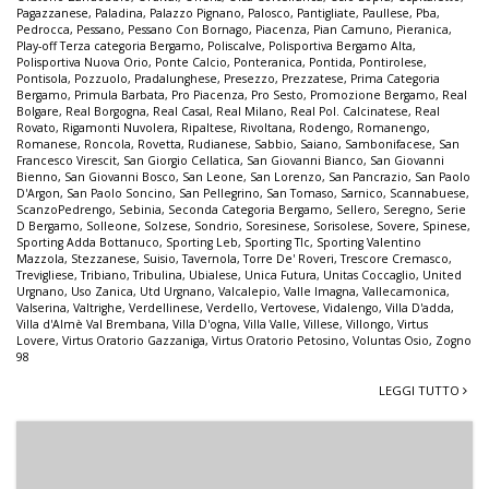
Pagazzanese
,
Paladina
,
Palazzo Pignano
,
Palosco
,
Pantigliate
,
Paullese
,
Pba
,
Pedrocca
,
Pessano
,
Pessano Con Bornago
,
Piacenza
,
Pian Camuno
,
Pieranica
,
Play-off Terza categoria Bergamo
,
Poliscalve
,
Polisportiva Bergamo Alta
,
Polisportiva Nuova Orio
,
Ponte Calcio
,
Ponteranica
,
Pontida
,
Pontirolese
,
Pontisola
,
Pozzuolo
,
Pradalunghese
,
Presezzo
,
Prezzatese
,
Prima Categoria
Bergamo
,
Primula Barbata
,
Pro Piacenza
,
Pro Sesto
,
Promozione Bergamo
,
Real
Bolgare
,
Real Borgogna
,
Real Casal
,
Real Milano
,
Real Pol. Calcinatese
,
Real
Rovato
,
Rigamonti Nuvolera
,
Ripaltese
,
Rivoltana
,
Rodengo
,
Romanengo
,
Romanese
,
Roncola
,
Rovetta
,
Rudianese
,
Sabbio
,
Saiano
,
Sambonifacese
,
San
Francesco Virescit
,
San Giorgio Cellatica
,
San Giovanni Bianco
,
San Giovanni
Bienno
,
San Giovanni Bosco
,
San Leone
,
San Lorenzo
,
San Pancrazio
,
San Paolo
D'Argon
,
San Paolo Soncino
,
San Pellegrino
,
San Tomaso
,
Sarnico
,
Scannabuese
,
ScanzoPedrengo
,
Sebinia
,
Seconda Categoria Bergamo
,
Sellero
,
Seregno
,
Serie
D Bergamo
,
Solleone
,
Solzese
,
Sondrio
,
Soresinese
,
Sorisolese
,
Sovere
,
Spinese
,
Sporting Adda Bottanuco
,
Sporting Leb
,
Sporting Tlc
,
Sporting Valentino
Mazzola
,
Stezzanese
,
Suisio
,
Tavernola
,
Torre De' Roveri
,
Trescore Cremasco
,
Trevigliese
,
Tribiano
,
Tribulina
,
Ubialese
,
Unica Futura
,
Unitas Coccaglio
,
United
Urgnano
,
Uso Zanica
,
Utd Urgnano
,
Valcalepio
,
Valle Imagna
,
Vallecamonica
,
Valserina
,
Valtrighe
,
Verdellinese
,
Verdello
,
Vertovese
,
Vidalengo
,
Villa D'adda
,
Villa d'Almè Val Brembana
,
Villa D'ogna
,
Villa Valle
,
Villese
,
Villongo
,
Virtus
Lovere
,
Virtus Oratorio Gazzaniga
,
Virtus Oratorio Petosino
,
Voluntas Osio
,
Zogno
98
LEGGI TUTTO