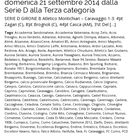
domenica 21 settembre 2014 dalla
Serie D alla Terza categoria
SERIE D GIRONE B Atletico Montichiari – Caravaggio 1-3: 4’pt
Zagari (C), 8’pt Brognoli (C), 44’pt Casca (AM), 3’st Del […]
Tags:
Accademia Sandonatese
,
Accademia Valseriana
,
Acop Zelo
,
Acos
Treviglio
,
Acov Verdello
,
Adrarese
,
Adrense
,
Agnelli Olimpia
,
Albano
,
Albinese
,
Almè
,
Alzanese
,
AlzanoCene
,
Amatori 85
,
Amici Antegnate
,
Amici Mapello
,
Amici Mozzo
,
Amici Oratorio Leffe
,
Antoniana
,
Ardesio
,
Ardor Lazzate
,
Ares
Redona
,
Arx
,
Arzago
,
Asola
,
Asperiam
,
Atletico Chiuduno
,
Atletico San Giuliano
,
Aurora Seriate
,
Aurora Sovere
,
Aurora Travagliato
,
Aurora Trescore
,
Azzano
,
Badalasco
,
Bagnatica
,
Baradello
,
Barianese
,
Base 96 Seveso
,
Basiano Masate
Sporting
,
Berbenno
,
Bergamp Longuelo
,
Biassono
,
Bm Sporting
,
Boltiere
,
Bonate 1951
,
Borgolombardo
,
Borgomanero
,
Bornato
,
Brembate Sopra
,
Brembatese
,
Brembillese
,
Brembo
,
Brianza Cernusco Merate
,
Brignanese
,
Brusaporto
,
Busnago
,
Calcense
,
Calcinatese
,
calcio Bergamo
,
calcio dilettanti
Bergamo
,
calcio provinciale Bergamo
,
Calcio Rudianese
,
Calcio Urgnano
,
Calepio
,
Calolzio
,
Calolziocorte calcio
,
Calusco
,
Cappuccinese
,
Capriate
,
Caprino
,
Capriolese
,
Caravaggio
,
Carobbio
,
Carugate
,
Casalbuttano
,
Casalmaiocco
,
Casazza
,
Casnigo
,
Cassinone
,
Castegnato
,
Castel Rozzone
,
Castellana
,
Castellese
,
Castelnuovo
,
Castrezzato
,
Cavenago
,
Cavernago
,
Cavlera
,
Cazzaghese
,
Celadina
,
Cenate Sotto
,
Cene
,
Centrolago
,
Chignolo
,
Ciliverghe
Mazzano
,
Cisanese
,
Ciserano
,
Città Di Dalmine
,
Città Di Segrate
,
Cividatese
,
Cividino
,
Clusone
,
Codogno
,
Colle Alto
,
Colnaghese
,
Comonte
,
Comun Nuovo
,
Cornatese
,
Cortenuovese
,
Costa Di Mezzate
,
Costa Mezzate
,
Credaro
,
Crema
1908
,
Curnasco
,
Curno
,
Curno Caluschese
,
Dalmine 2012
,
Darfo
,
Desio
,
dilettanti
Bergamo
,
Doverese
,
Eccellenza Bergamo
,
Endine
,
Entratico
,
Erbusco
,
Excelsior
,
Excelsior Vaiano
,
Falco
,
Falco Albino
,
Fanfulla
,
Fara
,
Fc Caravaggio
,
FC Curno
,
FCD