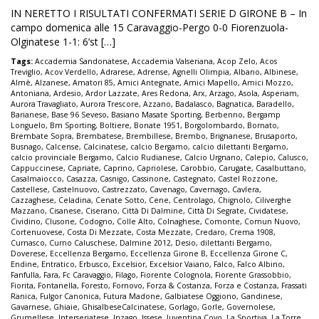
IN NERETTO I RISULTATI CONFERMATI SERIE D GIRONE B – In
campo domenica alle 15 Caravaggio-Pergo 0-0 Fiorenzuola-
Olginatese 1-1: 6’st […]
Tags:
Accademia Sandonatese
,
Accademia Valseriana
,
Acop Zelo
,
Acos
Treviglio
,
Acov Verdello
,
Adrarese
,
Adrense
,
Agnelli Olimpia
,
Albano
,
Albinese
,
Almè
,
Alzanese
,
Amatori 85
,
Amici Antegnate
,
Amici Mapello
,
Amici Mozzo
,
Antoniana
,
Ardesio
,
Ardor Lazzate
,
Ares Redona
,
Arx
,
Arzago
,
Asola
,
Asperiam
,
Aurora Travagliato
,
Aurora Trescore
,
Azzano
,
Badalasco
,
Bagnatica
,
Baradello
,
Barianese
,
Base 96 Seveso
,
Basiano Masate Sporting
,
Berbenno
,
Bergamp
Longuelo
,
Bm Sporting
,
Boltiere
,
Bonate 1951
,
Borgolombardo
,
Bornato
,
Brembate Sopra
,
Brembatese
,
Brembillese
,
Brembo
,
Brignanese
,
Brusaporto
,
Busnago
,
Calcense
,
Calcinatese
,
calcio Bergamo
,
calcio dilettanti Bergamo
,
calcio provinciale Bergamo
,
Calcio Rudianese
,
Calcio Urgnano
,
Calepio
,
Calusco
,
Cappuccinese
,
Capriate
,
Caprino
,
Capriolese
,
Carobbio
,
Carugate
,
Casalbuttano
,
Casalmaiocco
,
Casazza
,
Casnigo
,
Cassinone
,
Castegnato
,
Castel Rozzone
,
Castellese
,
Castelnuovo
,
Castrezzato
,
Cavenago
,
Cavernago
,
Cavlera
,
Cazzaghese
,
Celadina
,
Cenate Sotto
,
Cene
,
Centrolago
,
Chignolo
,
Ciliverghe
Mazzano
,
Cisanese
,
Ciserano
,
Città Di Dalmine
,
Città Di Segrate
,
Cividatese
,
Cividino
,
Clusone
,
Codogno
,
Colle Alto
,
Colnaghese
,
Comonte
,
Comun Nuovo
,
Cortenuovese
,
Costa Di Mezzate
,
Costa Mezzate
,
Credaro
,
Crema 1908
,
Curnasco
,
Curno Caluschese
,
Dalmine 2012
,
Desio
,
dilettanti Bergamo
,
Doverese
,
Eccellenza Bergamo
,
Eccellenza Girone B
,
Eccellenza Girone C
,
Endine
,
Entratico
,
Erbusco
,
Excelsior
,
Excelsior Vaiano
,
Falco
,
Falco Albino
,
Fanfulla
,
Fara
,
Fc Caravaggio
,
Filago
,
Fiorente Colognola
,
Fiorente Grassobbio
,
Fiorita
,
Fontanella
,
Foresto
,
Fornovo
,
Forza & Costanza
,
Forza e Costanza
,
Frassati
Ranica
,
Fulgor Canonica
,
Futura Madone
,
Galbiatese Oggiono
,
Gandinese
,
Gavarnese
,
Ghiaie
,
GhisalbeseCalcinatese
,
Gorlago
,
Gorle
,
Governolese
,
Grumellese
,
Interseriatese
,
Inzago
,
Issese
,
Juventina Covo
,
La Sportiva
,
La Torre
,