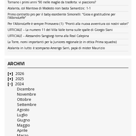
Tornano i primi anni ’90 nelle maglie da trasferta: vi piacciono?
Atalanta, col Mantova di Modesto non basta Samardzic: 1-1
Primo contratto pro per il baby esordiente Simonelli: “Gioia e gratitudine per
l’AlbinoLeffe”
Per l’AlbinoLeffe è sempre Primavera (1): “Pronti alla nuova avventura coi nostri valori”
UFFICIALE – La numero 11 del Villa Valle torna sulle spalle di Giorgio Siani
UFFICIALE – Alessandro Sangiorgi torna alla Real Calepina
La Torre, nomi importanti per la Juniores regionale (e in ottica Prima squadra)
Atalanta in lutto: è scomparso Amerigo Sarri, papà di mister Maurizio
ARCHIVI
2026
2025
2024
Dicembre
Novembre
Ottobre
Settembre
Agosto
Luglio
Giugno
Maggio
Aprile
Marzo