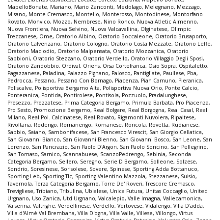
MapelloBonate
,
Mariano
,
Mario Zanconti
,
Medolago
,
Melegnano
,
Mezzago
,
Misano
,
Monte Cremasco
,
Montello
,
Monterosso
,
Montodinese
,
Montorfano
Rovato
,
Monvico
,
Mozzo
,
Nembrese
,
Nino Ronco
,
Nuova Atletic Almenno
,
Nuova Frontiera
,
Nuova Selvino
,
Nuova Valcavallina
,
Olginatese
,
Olimpic
Trezzanese
,
Ome
,
Oratorio Albino
,
Oratorio Boccaleone
,
Oratorio Brusaporto
,
Oratorio Calvenzano
,
Oratorio Cologno
,
Oratorio Costa Mezzate
,
Oratorio Leffe
,
Oratorio Maclodio
,
Oratorio Malpensata
,
Oratorio Mozzanica
,
Oratorio
Sabbioni
,
Oratorio Stezzano
,
Oratorio Verdello
,
Oratorio Villaggio Degli Sposi
,
Oratorio Zandobbio
,
Ordival
,
Oriens
,
Orsa Cortefranca
,
Osio Sopra
,
Ospitaletto
,
Pagazzanese
,
Paladina
,
Palazzo Pignano
,
Palosco
,
Pantigliate
,
Paullese
,
Pba
,
Pedrocca
,
Pessano
,
Pessano Con Bornago
,
Piacenza
,
Pian Camuno
,
Pieranica
,
Poliscalve
,
Polisportiva Bergamo Alta
,
Polisportiva Nuova Orio
,
Ponte Calcio
,
Ponteranica
,
Pontida
,
Pontirolese
,
Pontisola
,
Pozzuolo
,
Pradalunghese
,
Presezzo
,
Prezzatese
,
Prima Categoria Bergamo
,
Primula Barbata
,
Pro Piacenza
,
Pro Sesto
,
Promozione Bergamo
,
Real Bolgare
,
Real Borgogna
,
Real Casal
,
Real
Milano
,
Real Pol. Calcinatese
,
Real Rovato
,
Rigamonti Nuvolera
,
Ripaltese
,
Rivoltana
,
Rodengo
,
Romanengo
,
Romanese
,
Roncola
,
Rovetta
,
Rudianese
,
Sabbio
,
Saiano
,
Sambonifacese
,
San Francesco Virescit
,
San Giorgio Cellatica
,
San Giovanni Bianco
,
San Giovanni Bienno
,
San Giovanni Bosco
,
San Leone
,
San
Lorenzo
,
San Pancrazio
,
San Paolo D'Argon
,
San Paolo Soncino
,
San Pellegrino
,
San Tomaso
,
Sarnico
,
Scannabuese
,
ScanzoPedrengo
,
Sebinia
,
Seconda
Categoria Bergamo
,
Sellero
,
Seregno
,
Serie D Bergamo
,
Solleone
,
Solzese
,
Sondrio
,
Soresinese
,
Sorisolese
,
Sovere
,
Spinese
,
Sporting Adda Bottanuco
,
Sporting Leb
,
Sporting Tlc
,
Sporting Valentino Mazzola
,
Stezzanese
,
Suisio
,
Tavernola
,
Terza Categoria Bergamo
,
Torre De' Roveri
,
Trescore Cremasco
,
Trevigliese
,
Tribiano
,
Tribulina
,
Ubialese
,
Unica Futura
,
Unitas Coccaglio
,
United
Urgnano
,
Uso Zanica
,
Utd Urgnano
,
Valcalepio
,
Valle Imagna
,
Vallecamonica
,
Valserina
,
Valtrighe
,
Verdellinese
,
Verdello
,
Vertovese
,
Vidalengo
,
Villa D'adda
,
Villa d'Almè Val Brembana
,
Villa D'ogna
,
Villa Valle
,
Villese
,
Villongo
,
Virtus