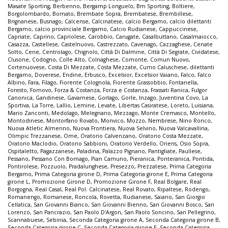
Masate Sporting
,
Berbenno
,
Bergamp Longuelo
,
Bm Sporting
,
Boltiere
,
Borgolombardo
,
Bornato
,
Brembate Sopra
,
Brembatese
,
Brembillese
,
Brignanese
,
Busnago
,
Calcense
,
Calcinatese
,
calcio Bergamo
,
calcio dilettanti
Bergamo
,
calcio provinciale Bergamo
,
Calcio Rudianese
,
Cappuccinese
,
Capriate
,
Caprino
,
Capriolese
,
Carobbio
,
Carugate
,
Casalbuttano
,
Casalmaiocco
,
Casazza
,
Castellese
,
Castelnuovo
,
Castrezzato
,
Cavenago
,
Cazzaghese
,
Cenate
Sotto
,
Cene
,
Centrolago
,
Chignolo
,
Città Di Dalmine
,
Città Di Segrate
,
Cividatese
,
Clusone
,
Codogno
,
Colle Alto
,
Colnaghese
,
Comonte
,
Comun Nuovo
,
Cortenuovese
,
Costa Di Mezzate
,
Costa Mezzate
,
Curno Caluschese
,
dilettanti
Bergamo
,
Doverese
,
Endine
,
Erbusco
,
Excelsior
,
Excelsior Vaiano
,
Falco
,
Falco
Albino
,
Fara
,
Filago
,
Fiorente Colognola
,
Fiorente Grassobbio
,
Fontanella
,
Foresto
,
Fornovo
,
Forza & Costanza
,
Forza e Costanza
,
Frassati Ranica
,
Fulgor
Canonica
,
Gandinese
,
Gavarnese
,
Gorlago
,
Gorle
,
Inzago
,
Juventina Covo
,
La
Sportiva
,
La Torre
,
Lallio
,
Lemine
,
Levate
,
Libertas Casiratese
,
Loreto
,
Luisiana
,
Mario Zanconti
,
Medolago
,
Melegnano
,
Mezzago
,
Monte Cremasco
,
Montello
,
Montodinese
,
Montorfano Rovato
,
Monvico
,
Mozzo
,
Nembrese
,
Nino Ronco
,
Nuova Atletic Almenno
,
Nuova Frontiera
,
Nuova Selvino
,
Nuova Valcavallina
,
Olimpic Trezzanese
,
Ome
,
Oratorio Calvenzano
,
Oratorio Costa Mezzate
,
Oratorio Maclodio
,
Oratorio Sabbioni
,
Oratorio Verdello
,
Oriens
,
Osio Sopra
,
Ospitaletto
,
Pagazzanese
,
Paladina
,
Palazzo Pignano
,
Pantigliate
,
Paullese
,
Pessano
,
Pessano Con Bornago
,
Pian Camuno
,
Pieranica
,
Ponteranica
,
Pontida
,
Pontirolese
,
Pozzuolo
,
Pradalunghese
,
Presezzo
,
Prezzatese
,
Prima Categoria
Bergamo
,
Prima Categoria girone D
,
Prima Categoria girone E
,
Prima Categoria
girone L
,
Promozione Girone D
,
Promozione Girone F
,
Real Bolgare
,
Real
Borgogna
,
Real Casal
,
Real Pol. Calcinatese
,
Real Rovato
,
Ripaltese
,
Rodengo
,
Romanengo
,
Romanese
,
Roncola
,
Rovetta
,
Rudianese
,
Saiano
,
San Giorgio
Cellatica
,
San Giovanni Bianco
,
San Giovanni Bienno
,
San Giovanni Bosco
,
San
Lorenzo
,
San Pancrazio
,
San Paolo D'Argon
,
San Paolo Soncino
,
San Pellegrino
,
Scannabuese
,
Sebinia
,
Seconda Categoria girone A
,
Seconda Categoria girone B
,
Seconda Categoria girone C
,
Seconda Categoria girone E
,
Seconda Categoria