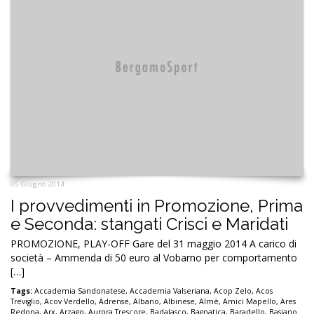
05 Giugno 2014
I provvedimenti in Promozione, Prima
e Seconda: stangati Crisci e Maridati
PROMOZIONE, PLAY-OFF Gare del 31 maggio 2014 A carico di
società – Ammenda di 50 euro al Vobarno per comportamento
[…]
Tags:
Accademia Sandonatese
,
Accademia Valseriana
,
Acop Zelo
,
Acos
Treviglio
,
Acov Verdello
,
Adrense
,
Albano
,
Albinese
,
Almè
,
Amici Mapello
,
Ares
Redona
,
Arx
,
Arzago
,
Aurora Trescore
,
Badalasco
,
Bagnatica
,
Baradello
,
Basiano