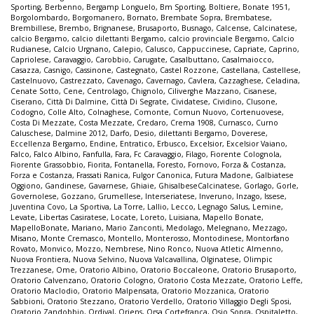
Sporting
,
Berbenno
,
Bergamp Longuelo
,
Bm Sporting
,
Boltiere
,
Bonate 1951
,
Borgolombardo
,
Borgomanero
,
Bornato
,
Brembate Sopra
,
Brembatese
,
Brembillese
,
Brembo
,
Brignanese
,
Brusaporto
,
Busnago
,
Calcense
,
Calcinatese
,
calcio Bergamo
,
calcio dilettanti Bergamo
,
calcio provinciale Bergamo
,
Calcio
Rudianese
,
Calcio Urgnano
,
Calepio
,
Calusco
,
Cappuccinese
,
Capriate
,
Caprino
,
Capriolese
,
Caravaggio
,
Carobbio
,
Carugate
,
Casalbuttano
,
Casalmaiocco
,
Casazza
,
Casnigo
,
Cassinone
,
Castegnato
,
Castel Rozzone
,
Castellana
,
Castellese
,
Castelnuovo
,
Castrezzato
,
Cavenago
,
Cavernago
,
Cavlera
,
Cazzaghese
,
Celadina
,
Cenate Sotto
,
Cene
,
Centrolago
,
Chignolo
,
Ciliverghe Mazzano
,
Cisanese
,
Ciserano
,
Città Di Dalmine
,
Città Di Segrate
,
Cividatese
,
Cividino
,
Clusone
,
Codogno
,
Colle Alto
,
Colnaghese
,
Comonte
,
Comun Nuovo
,
Cortenuovese
,
Costa Di Mezzate
,
Costa Mezzate
,
Credaro
,
Crema 1908
,
Curnasco
,
Curno
Caluschese
,
Dalmine 2012
,
Darfo
,
Desio
,
dilettanti Bergamo
,
Doverese
,
Eccellenza Bergamo
,
Endine
,
Entratico
,
Erbusco
,
Excelsior
,
Excelsior Vaiano
,
Falco
,
Falco Albino
,
Fanfulla
,
Fara
,
Fc Caravaggio
,
Filago
,
Fiorente Colognola
,
Fiorente Grassobbio
,
Fiorita
,
Fontanella
,
Foresto
,
Fornovo
,
Forza & Costanza
,
Forza e Costanza
,
Frassati Ranica
,
Fulgor Canonica
,
Futura Madone
,
Galbiatese
Oggiono
,
Gandinese
,
Gavarnese
,
Ghiaie
,
GhisalbeseCalcinatese
,
Gorlago
,
Gorle
,
Governolese
,
Gozzano
,
Grumellese
,
Interseriatese
,
Inveruno
,
Inzago
,
Issese
,
Juventina Covo
,
La Sportiva
,
La Torre
,
Lallio
,
Lecco
,
Legnago Salus
,
Lemine
,
Levate
,
Libertas Casiratese
,
Locate
,
Loreto
,
Luisiana
,
Mapello Bonate
,
MapelloBonate
,
Mariano
,
Mario Zanconti
,
Medolago
,
Melegnano
,
Mezzago
,
Misano
,
Monte Cremasco
,
Montello
,
Monterosso
,
Montodinese
,
Montorfano
Rovato
,
Monvico
,
Mozzo
,
Nembrese
,
Nino Ronco
,
Nuova Atletic Almenno
,
Nuova Frontiera
,
Nuova Selvino
,
Nuova Valcavallina
,
Olginatese
,
Olimpic
Trezzanese
,
Ome
,
Oratorio Albino
,
Oratorio Boccaleone
,
Oratorio Brusaporto
,
Oratorio Calvenzano
,
Oratorio Cologno
,
Oratorio Costa Mezzate
,
Oratorio Leffe
,
Oratorio Maclodio
,
Oratorio Malpensata
,
Oratorio Mozzanica
,
Oratorio
Sabbioni
,
Oratorio Stezzano
,
Oratorio Verdello
,
Oratorio Villaggio Degli Sposi
,
Oratorio Zandobbio
,
Ordival
,
Oriens
,
Orsa Cortefranca
,
Osio Sopra
,
Ospitaletto
,