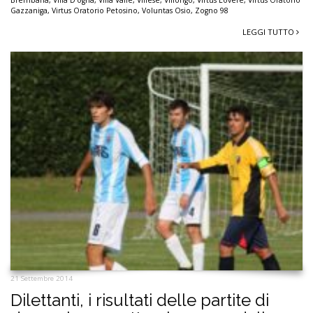
Gazzaniga
,
Virtus Oratorio Petosino
,
Voluntas Osio
,
Zogno 98
LEGGI TUTTO
21 Settembre 2014
Dilettanti, i risultati delle partite di