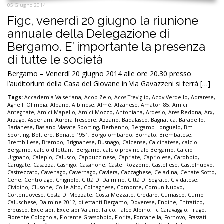
05 Giugno 2014
Figc, venerdì 20 giugno la riunione
annuale della Delegazione di
Bergamo. E’ importante la presenza
di tutte le società
Bergamo – Venerdì 20 giugno 2014 alle ore 20.30 presso
l’auditorium della Casa del Giovane in Via Gavazzeni si terrà […]
Tags:
Accademia Valseriana
,
Acop Zelo
,
Acos Treviglio
,
Acov Verdello
,
Adrarese
,
Agnelli Olimpia
,
Albano
,
Albinese
,
Almè
,
Alzanese
,
Amatori 85
,
Amici
Antegnate
,
Amici Mapello
,
Amici Mozzo
,
Antoniana
,
Ardesio
,
Ares Redona
,
Arx
,
Arzago
,
Asperiam
,
Aurora Trescore
,
Azzano
,
Badalasco
,
Bagnatica
,
Baradello
,
Barianese
,
Basiano Masate Sporting
,
Berbenno
,
Bergamp Longuelo
,
Bm
Sporting
,
Boltiere
,
Bonate 1951
,
Borgolombardo
,
Bornato
,
Brembatese
,
Brembillese
,
Brembo
,
Brignanese
,
Busnago
,
Calcense
,
Calcinatese
,
calcio
Bergamo
,
calcio dilettanti Bergamo
,
calcio provinciale Bergamo
,
Calcio
Urgnano
,
Calepio
,
Calusco
,
Cappuccinese
,
Capriate
,
Capriolese
,
Carobbio
,
Carugate
,
Casazza
,
Casnigo
,
Cassinone
,
Castel Rozzone
,
Castellese
,
Castelnuovo
,
Castrezzato
,
Cavenago
,
Cavernago
,
Cavlera
,
Cazzaghese
,
Celadina
,
Cenate Sotto
,
Cene
,
Centrolago
,
Chignolo
,
Città Di Dalmine
,
Città Di Segrate
,
Cividatese
,
Cividino
,
Clusone
,
Colle Alto
,
Colnaghese
,
Comonte
,
Comun Nuovo
,
Cortenuovese
,
Costa Di Mezzate
,
Costa Mezzate
,
Credaro
,
Curnasco
,
Curno
Caluschese
,
Dalmine 2012
,
dilettanti Bergamo
,
Doverese
,
Endine
,
Entratico
,
Erbusco
,
Excelsior
,
Excelsior Vaiano
,
Falco
,
Falco Albino
,
Fc Caravaggio
,
Filago
,
Fiorente Colognola
,
Fiorente Grassobbio
,
Fiorita
,
Fontanella
,
Fornovo
,
Frassati