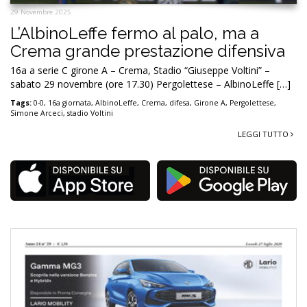
29 Novembre 2025
L’AlbinoLeffe fermo al palo, ma a
Crema grande prestazione difensiva
16a a serie C girone A – Crema, Stadio “Giuseppe Voltini” –
sabato 29 novembre (ore 17.30) Pergolettese – AlbinoLeffe […]
Tags:
0-0
,
16a giornata
,
AlbinoLeffe
,
Crema
,
difesa
,
Girone A
,
Pergolettese
,
Simone Arceci
,
stadio Voltini
LEGGI TUTTO