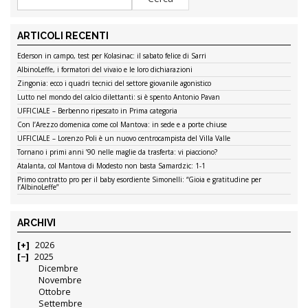
ARTICOLI RECENTI
Ederson in campo, test per Kolasinac: il sabato felice di Sarri
AlbinoLeffe, i formatori del vivaio e le loro dichiarazioni
Zingonia: ecco i quadri tecnici del settore giovanile agonistico
Lutto nel mondo del calcio dilettanti: si è spento Antonio Pavan
UFFICIALE – Berbenno ripescato in Prima categoria
Con l’Arezzo domenica come col Mantova: in sede e a porte chiuse
UFFICIALE – Lorenzo Poli è un nuovo centrocampista del Villa Valle
Tornano i primi anni ’90 nelle maglie da trasferta: vi piacciono?
Atalanta, col Mantova di Modesto non basta Samardzic: 1-1
Primo contratto pro per il baby esordiente Simonelli: “Gioia e gratitudine per
l’AlbinoLeffe”
ARCHIVI
2026
2025
Dicembre
Novembre
Ottobre
Settembre