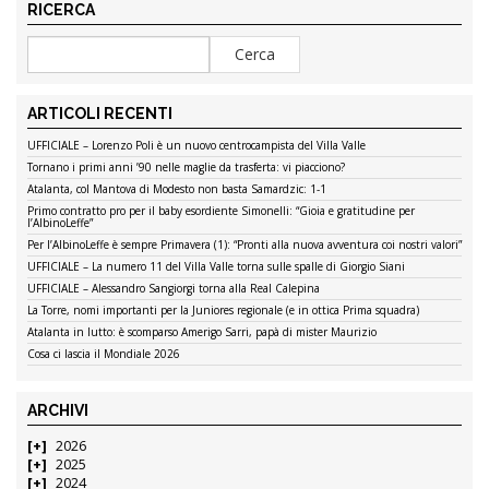
RICERCA
ARTICOLI RECENTI
UFFICIALE – Lorenzo Poli è un nuovo centrocampista del Villa Valle
Tornano i primi anni ’90 nelle maglie da trasferta: vi piacciono?
Atalanta, col Mantova di Modesto non basta Samardzic: 1-1
Primo contratto pro per il baby esordiente Simonelli: “Gioia e gratitudine per
l’AlbinoLeffe”
Per l’AlbinoLeffe è sempre Primavera (1): “Pronti alla nuova avventura coi nostri valori”
UFFICIALE – La numero 11 del Villa Valle torna sulle spalle di Giorgio Siani
UFFICIALE – Alessandro Sangiorgi torna alla Real Calepina
La Torre, nomi importanti per la Juniores regionale (e in ottica Prima squadra)
Atalanta in lutto: è scomparso Amerigo Sarri, papà di mister Maurizio
Cosa ci lascia il Mondiale 2026
ARCHIVI
2026
2025
2024