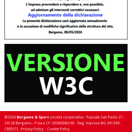
©2026
Bergamo & Sport
società cooperativa - Piazzale San Paolo 27 -
24128 Bergamo - P Iva e CF: 03589380165 - Reg. Imprese BG-391399 -
-
-
CREDITS
Privacy Policy
Cookie Policy