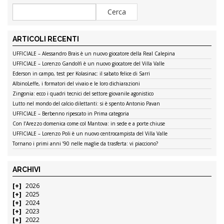
ARTICOLI RECENTI
UFFICIALE – Alessandro Brais è un nuovo giocatore della Real Calepina
UFFICIALE – Lorenzo Gandolfi è un nuovo giocatore del Villa Valle
Ederson in campo, test per Kolasinac: il sabato felice di Sarri
AlbinoLeffe, i formatori del vivaio e le loro dichiarazioni
Zingonia: ecco i quadri tecnici del settore giovanile agonistico
Lutto nel mondo del calcio dilettanti: si è spento Antonio Pavan
UFFICIALE – Berbenno ripescato in Prima categoria
Con l’Arezzo domenica come col Mantova: in sede e a porte chiuse
UFFICIALE – Lorenzo Poli è un nuovo centrocampista del Villa Valle
Tornano i primi anni ’90 nelle maglie da trasferta: vi piacciono?
ARCHIVI
2026
2025
2024
2023
2022