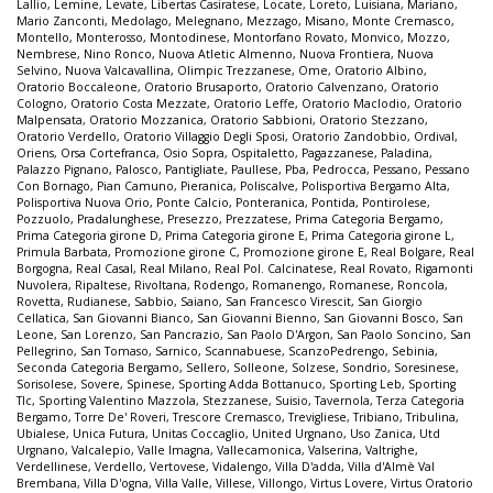
Lallio
,
Lemine
,
Levate
,
Libertas Casiratese
,
Locate
,
Loreto
,
Luisiana
,
Mariano
,
Mario Zanconti
,
Medolago
,
Melegnano
,
Mezzago
,
Misano
,
Monte Cremasco
,
Montello
,
Monterosso
,
Montodinese
,
Montorfano Rovato
,
Monvico
,
Mozzo
,
Nembrese
,
Nino Ronco
,
Nuova Atletic Almenno
,
Nuova Frontiera
,
Nuova
Selvino
,
Nuova Valcavallina
,
Olimpic Trezzanese
,
Ome
,
Oratorio Albino
,
Oratorio Boccaleone
,
Oratorio Brusaporto
,
Oratorio Calvenzano
,
Oratorio
Cologno
,
Oratorio Costa Mezzate
,
Oratorio Leffe
,
Oratorio Maclodio
,
Oratorio
Malpensata
,
Oratorio Mozzanica
,
Oratorio Sabbioni
,
Oratorio Stezzano
,
Oratorio Verdello
,
Oratorio Villaggio Degli Sposi
,
Oratorio Zandobbio
,
Ordival
,
Oriens
,
Orsa Cortefranca
,
Osio Sopra
,
Ospitaletto
,
Pagazzanese
,
Paladina
,
Palazzo Pignano
,
Palosco
,
Pantigliate
,
Paullese
,
Pba
,
Pedrocca
,
Pessano
,
Pessano
Con Bornago
,
Pian Camuno
,
Pieranica
,
Poliscalve
,
Polisportiva Bergamo Alta
,
Polisportiva Nuova Orio
,
Ponte Calcio
,
Ponteranica
,
Pontida
,
Pontirolese
,
Pozzuolo
,
Pradalunghese
,
Presezzo
,
Prezzatese
,
Prima Categoria Bergamo
,
Prima Categoria girone D
,
Prima Categoria girone E
,
Prima Categoria girone L
,
Primula Barbata
,
Promozione girone C
,
Promozione girone E
,
Real Bolgare
,
Real
Borgogna
,
Real Casal
,
Real Milano
,
Real Pol. Calcinatese
,
Real Rovato
,
Rigamonti
Nuvolera
,
Ripaltese
,
Rivoltana
,
Rodengo
,
Romanengo
,
Romanese
,
Roncola
,
Rovetta
,
Rudianese
,
Sabbio
,
Saiano
,
San Francesco Virescit
,
San Giorgio
Cellatica
,
San Giovanni Bianco
,
San Giovanni Bienno
,
San Giovanni Bosco
,
San
Leone
,
San Lorenzo
,
San Pancrazio
,
San Paolo D'Argon
,
San Paolo Soncino
,
San
Pellegrino
,
San Tomaso
,
Sarnico
,
Scannabuese
,
ScanzoPedrengo
,
Sebinia
,
Seconda Categoria Bergamo
,
Sellero
,
Solleone
,
Solzese
,
Sondrio
,
Soresinese
,
Sorisolese
,
Sovere
,
Spinese
,
Sporting Adda Bottanuco
,
Sporting Leb
,
Sporting
Tlc
,
Sporting Valentino Mazzola
,
Stezzanese
,
Suisio
,
Tavernola
,
Terza Categoria
Bergamo
,
Torre De' Roveri
,
Trescore Cremasco
,
Trevigliese
,
Tribiano
,
Tribulina
,
Ubialese
,
Unica Futura
,
Unitas Coccaglio
,
United Urgnano
,
Uso Zanica
,
Utd
Urgnano
,
Valcalepio
,
Valle Imagna
,
Vallecamonica
,
Valserina
,
Valtrighe
,
Verdellinese
,
Verdello
,
Vertovese
,
Vidalengo
,
Villa D'adda
,
Villa d'Almè Val
Brembana
,
Villa D'ogna
,
Villa Valle
,
Villese
,
Villongo
,
Virtus Lovere
,
Virtus Oratorio