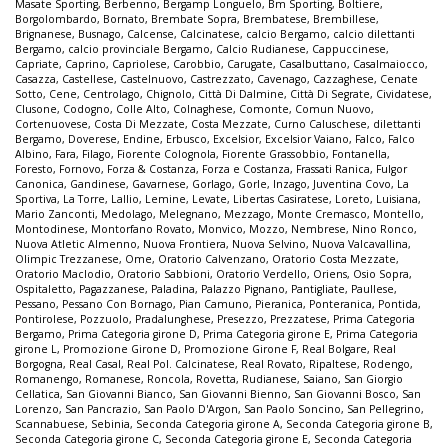
Masate Sporting
,
Berbenno
,
Bergamp Longuelo
,
Bm Sporting
,
Boltiere
,
Borgolombardo
,
Bornato
,
Brembate Sopra
,
Brembatese
,
Brembillese
,
Brignanese
,
Busnago
,
Calcense
,
Calcinatese
,
calcio Bergamo
,
calcio dilettanti
Bergamo
,
calcio provinciale Bergamo
,
Calcio Rudianese
,
Cappuccinese
,
Capriate
,
Caprino
,
Capriolese
,
Carobbio
,
Carugate
,
Casalbuttano
,
Casalmaiocco
,
Casazza
,
Castellese
,
Castelnuovo
,
Castrezzato
,
Cavenago
,
Cazzaghese
,
Cenate
Sotto
,
Cene
,
Centrolago
,
Chignolo
,
Città Di Dalmine
,
Città Di Segrate
,
Cividatese
,
Clusone
,
Codogno
,
Colle Alto
,
Colnaghese
,
Comonte
,
Comun Nuovo
,
Cortenuovese
,
Costa Di Mezzate
,
Costa Mezzate
,
Curno Caluschese
,
dilettanti
Bergamo
,
Doverese
,
Endine
,
Erbusco
,
Excelsior
,
Excelsior Vaiano
,
Falco
,
Falco
Albino
,
Fara
,
Filago
,
Fiorente Colognola
,
Fiorente Grassobbio
,
Fontanella
,
Foresto
,
Fornovo
,
Forza & Costanza
,
Forza e Costanza
,
Frassati Ranica
,
Fulgor
Canonica
,
Gandinese
,
Gavarnese
,
Gorlago
,
Gorle
,
Inzago
,
Juventina Covo
,
La
Sportiva
,
La Torre
,
Lallio
,
Lemine
,
Levate
,
Libertas Casiratese
,
Loreto
,
Luisiana
,
Mario Zanconti
,
Medolago
,
Melegnano
,
Mezzago
,
Monte Cremasco
,
Montello
,
Montodinese
,
Montorfano Rovato
,
Monvico
,
Mozzo
,
Nembrese
,
Nino Ronco
,
Nuova Atletic Almenno
,
Nuova Frontiera
,
Nuova Selvino
,
Nuova Valcavallina
,
Olimpic Trezzanese
,
Ome
,
Oratorio Calvenzano
,
Oratorio Costa Mezzate
,
Oratorio Maclodio
,
Oratorio Sabbioni
,
Oratorio Verdello
,
Oriens
,
Osio Sopra
,
Ospitaletto
,
Pagazzanese
,
Paladina
,
Palazzo Pignano
,
Pantigliate
,
Paullese
,
Pessano
,
Pessano Con Bornago
,
Pian Camuno
,
Pieranica
,
Ponteranica
,
Pontida
,
Pontirolese
,
Pozzuolo
,
Pradalunghese
,
Presezzo
,
Prezzatese
,
Prima Categoria
Bergamo
,
Prima Categoria girone D
,
Prima Categoria girone E
,
Prima Categoria
girone L
,
Promozione Girone D
,
Promozione Girone F
,
Real Bolgare
,
Real
Borgogna
,
Real Casal
,
Real Pol. Calcinatese
,
Real Rovato
,
Ripaltese
,
Rodengo
,
Romanengo
,
Romanese
,
Roncola
,
Rovetta
,
Rudianese
,
Saiano
,
San Giorgio
Cellatica
,
San Giovanni Bianco
,
San Giovanni Bienno
,
San Giovanni Bosco
,
San
Lorenzo
,
San Pancrazio
,
San Paolo D'Argon
,
San Paolo Soncino
,
San Pellegrino
,
Scannabuese
,
Sebinia
,
Seconda Categoria girone A
,
Seconda Categoria girone B
,
Seconda Categoria girone C
,
Seconda Categoria girone E
,
Seconda Categoria