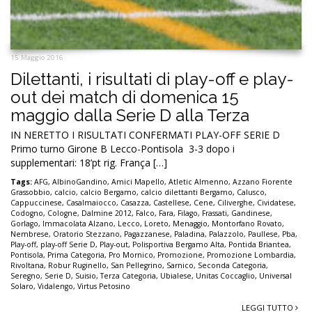
15 Maggio 2016
Dilettanti, i risultati di play-off e play-
out dei match di domenica 15
maggio dalla Serie D alla Terza
IN NERETTO I RISULTATI CONFERMATI PLAY-OFF SERIE D
Primo turno Girone B Lecco-Pontisola 3-3 dopo i
supplementari: 18’pt rig. França […]
Tags:
AFG
,
AlbinoGandino
,
Amici Mapello
,
Atletic Almenno
,
Azzano Fiorente
Grassobbio
,
calcio
,
calcio Bergamo
,
calcio dilettanti Bergamo
,
Calusco
,
Cappuccinese
,
Casalmaiocco
,
Casazza
,
Castellese
,
Cene
,
Ciliverghe
,
Cividatese
,
Codogno
,
Cologne
,
Dalmine 2012
,
Falco
,
Fara
,
Filago
,
Frassati
,
Gandinese
,
Gorlago
,
Immacolata Alzano
,
Lecco
,
Loreto
,
Menaggio
,
Montorfano Rovato
,
Nembrese
,
Oratorio Stezzano
,
Pagazzanese
,
Paladina
,
Palazzolo
,
Paullese
,
Pba
,
Play-off
,
play-off Serie D
,
Play-out
,
Polisportiva Bergamo Alta
,
Pontida Briantea
,
Pontisola
,
Prima Categoria
,
Pro Mornico
,
Promozione
,
Promozione Lombardia
,
Rivoltana
,
Robur Ruginello
,
San Pellegrino
,
Sarnico
,
Seconda Categoria
,
Seregno
,
Serie D
,
Suisio
,
Terza Categoria
,
Ubialese
,
Unitas Coccaglio
,
Universal
Solaro
,
Vidalengo
,
Virtus Petosino
LEGGI TUTTO