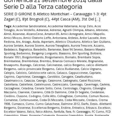
Serie D alla Terza categoria
SERIE D GIRONE B Atletico Montichiari – Caravaggio 1-3: 4’pt
Zagari (C), 8’pt Brognoli (C), 44’pt Casca (AM), 3’st Del […]
Tags:
Accademia Sandonatese
,
Accademia Valseriana
,
Acop Zelo
,
Acos
Treviglio
,
Acov Verdello
,
Adrarese
,
Adrense
,
Agnelli Olimpia
,
Albano
,
Albinese
,
Almè
,
Alzanese
,
AlzanoCene
,
Amatori 85
,
Amici Antegnate
,
Amici Mapello
,
Amici Mozzo
,
Amici Oratorio Leffe
,
Antoniana
,
Ardesio
,
Ardor Lazzate
,
Ares
Redona
,
Arx
,
Arzago
,
Asola
,
Asperiam
,
Atletico Chiuduno
,
Atletico San Giuliano
,
Aurora Seriate
,
Aurora Sovere
,
Aurora Travagliato
,
Aurora Trescore
,
Azzano
,
Badalasco
,
Bagnatica
,
Baradello
,
Barianese
,
Base 96 Seveso
,
Basiano Masate
Sporting
,
Berbenno
,
Bergamp Longuelo
,
Biassono
,
Bm Sporting
,
Boltiere
,
Bonate 1951
,
Borgolombardo
,
Borgomanero
,
Bornato
,
Brembate Sopra
,
Brembatese
,
Brembillese
,
Brembo
,
Brianza Cernusco Merate
,
Brignanese
,
Brusaporto
,
Busnago
,
Calcense
,
Calcinatese
,
calcio Bergamo
,
calcio dilettanti
Bergamo
,
calcio provinciale Bergamo
,
Calcio Rudianese
,
Calcio Urgnano
,
Calepio
,
Calolzio
,
Calolziocorte calcio
,
Calusco
,
Cappuccinese
,
Capriate
,
Caprino
,
Capriolese
,
Caravaggio
,
Carobbio
,
Carugate
,
Casalbuttano
,
Casalmaiocco
,
Casazza
,
Casnigo
,
Cassinone
,
Castegnato
,
Castel Rozzone
,
Castellana
,
Castellese
,
Castelnuovo
,
Castrezzato
,
Cavenago
,
Cavernago
,
Cavlera
,
Cazzaghese
,
Celadina
,
Cenate Sotto
,
Cene
,
Centrolago
,
Chignolo
,
Ciliverghe
Mazzano
,
Cisanese
,
Ciserano
,
Città Di Dalmine
,
Città Di Segrate
,
Cividatese
,
Cividino
,
Clusone
,
Codogno
,
Colle Alto
,
Colnaghese
,
Comonte
,
Comun Nuovo
,
Cornatese
,
Cortenuovese
,
Costa Di Mezzate
,
Costa Mezzate
,
Credaro
,
Crema
1908
,
Curnasco
,
Curno
,
Curno Caluschese
,
Dalmine 2012
,
Darfo
,
Desio
,
dilettanti
Bergamo
,
Doverese
,
Eccellenza Bergamo
,
Endine
,
Entratico
,
Erbusco
,
Excelsior
,
Excelsior Vaiano
,
Falco
,
Falco Albino
,
Fanfulla
,
Fara
,
Fc Caravaggio
,
FC Curno
,
FCD
Grassobbio
,
Filago
,
Fiorente Colognola
,
Fiorente Grassobbio
,
Fiorita
,
Fontanella
,