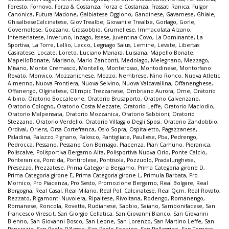
Foresto
,
Fornovo
,
Forza & Costanza
,
Forza e Costanza
,
Frassati Ranica
,
Fulgor
Canonica
,
Futura Madone
,
Galbiatese Oggiono
,
Gandinese
,
Gavarnese
,
Ghiaie
,
GhisalbeseCalcinatese
,
Giov Trealbe
,
Giovanile Trealbe
,
Gorlago
,
Gorle
,
Governolese
,
Gozzano
,
Grassobbio
,
Grumellese
,
Immacolata Alzano
,
Interseriatese
,
Inveruno
,
Inzago
,
Issese
,
Juventina Covo
,
La Dominante
,
La
Sportiva
,
La Torre
,
Lallio
,
Lecco
,
Legnago Salus
,
Lemine
,
Levate
,
Libertas
Casiratese
,
Locate
,
Loreto
,
Luciano Manara
,
Luisiana
,
Mapello Bonate
,
MapelloBonate
,
Mariano
,
Mario Zanconti
,
Medolago
,
Melegnano
,
Mezzago
,
Misano
,
Monte Cremasco
,
Montello
,
Monterosso
,
Montodinese
,
Montorfano
Rovato
,
Monvico
,
Mozzanichese
,
Mozzo
,
Nembrese
,
Nino Ronco
,
Nuova Atletic
Almenno
,
Nuova Frontiera
,
Nuova Selvino
,
Nuova Valcavallina
,
Offanenghese
,
Offanengo
,
Olginatese
,
Olimpic Trezzanese
,
Ombriano Aurora
,
Ome
,
Oratorio
Albino
,
Oratorio Boccaleone
,
Oratorio Brusaporto
,
Oratorio Calvenzano
,
Oratorio Cologno
,
Oratorio Costa Mezzate
,
Oratorio Leffe
,
Oratorio Maclodio
,
Oratorio Malpensata
,
Oratorio Mozzanica
,
Oratorio Sabbioni
,
Oratorio
Stezzano
,
Oratorio Verdello
,
Oratorio Villaggio Degli Sposi
,
Oratorio Zandobbio
,
Ordival
,
Oriens
,
Orsa Cortefranca
,
Osio Sopra
,
Ospitaletto
,
Pagazzanese
,
Paladina
,
Palazzo Pignano
,
Palosco
,
Pantigliate
,
Paullese
,
Pba
,
Pedrengo
,
Pedrocca
,
Pessano
,
Pessano Con Bornago
,
Piacenza
,
Pian Camuno
,
Pieranica
,
Poliscalve
,
Polisportiva Bergamo Alta
,
Polisportiva Nuova Orio
,
Ponte Calcio
,
Ponteranica
,
Pontida
,
Pontirolese
,
Pontisola
,
Pozzuolo
,
Pradalunghese
,
Presezzo
,
Prezzatese
,
Prima Categoria Bergamo
,
Prima Categoria girone D
,
Prima Categoria girone E
,
Prima Categoria girone L
,
Primula Barbata
,
Pro
Mornico
,
Pro Piacenza
,
Pro Sesto
,
Promozione Bergamo
,
Real Bolgare
,
Real
Borgogna
,
Real Casal
,
Real Milano
,
Real Pol. Calcinatese
,
Real Qcm
,
Real Rovato
,
Rezzato
,
Rigamonti Nuvolera
,
Ripaltese
,
Rivoltana
,
Rodengo
,
Romanengo
,
Romanese
,
Roncola
,
Rovetta
,
Rudianese
,
Sabbio
,
Saiano
,
Sambonifacese
,
San
Francesco Virescit
,
San Giorgio Cellatica
,
San Giovanni Bianco
,
San Giovanni
Bienno
,
San Giovanni Bosco
,
San Leone
,
San Lorenzo
,
San Martino Leffe
,
San
Pancrazio
,
San Paolo D'Argon
,
San Paolo Soncino
,
San Pellegrino
,
San Tomaso
,