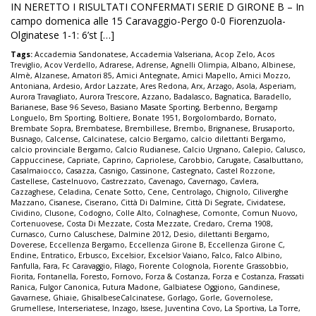
IN NERETTO I RISULTATI CONFERMATI SERIE D GIRONE B – In
campo domenica alle 15 Caravaggio-Pergo 0-0 Fiorenzuola-
Olginatese 1-1: 6’st […]
Tags:
Accademia Sandonatese
,
Accademia Valseriana
,
Acop Zelo
,
Acos
Treviglio
,
Acov Verdello
,
Adrarese
,
Adrense
,
Agnelli Olimpia
,
Albano
,
Albinese
,
Almè
,
Alzanese
,
Amatori 85
,
Amici Antegnate
,
Amici Mapello
,
Amici Mozzo
,
Antoniana
,
Ardesio
,
Ardor Lazzate
,
Ares Redona
,
Arx
,
Arzago
,
Asola
,
Asperiam
,
Aurora Travagliato
,
Aurora Trescore
,
Azzano
,
Badalasco
,
Bagnatica
,
Baradello
,
Barianese
,
Base 96 Seveso
,
Basiano Masate Sporting
,
Berbenno
,
Bergamp
Longuelo
,
Bm Sporting
,
Boltiere
,
Bonate 1951
,
Borgolombardo
,
Bornato
,
Brembate Sopra
,
Brembatese
,
Brembillese
,
Brembo
,
Brignanese
,
Brusaporto
,
Busnago
,
Calcense
,
Calcinatese
,
calcio Bergamo
,
calcio dilettanti Bergamo
,
calcio provinciale Bergamo
,
Calcio Rudianese
,
Calcio Urgnano
,
Calepio
,
Calusco
,
Cappuccinese
,
Capriate
,
Caprino
,
Capriolese
,
Carobbio
,
Carugate
,
Casalbuttano
,
Casalmaiocco
,
Casazza
,
Casnigo
,
Cassinone
,
Castegnato
,
Castel Rozzone
,
Castellese
,
Castelnuovo
,
Castrezzato
,
Cavenago
,
Cavernago
,
Cavlera
,
Cazzaghese
,
Celadina
,
Cenate Sotto
,
Cene
,
Centrolago
,
Chignolo
,
Ciliverghe
Mazzano
,
Cisanese
,
Ciserano
,
Città Di Dalmine
,
Città Di Segrate
,
Cividatese
,
Cividino
,
Clusone
,
Codogno
,
Colle Alto
,
Colnaghese
,
Comonte
,
Comun Nuovo
,
Cortenuovese
,
Costa Di Mezzate
,
Costa Mezzate
,
Credaro
,
Crema 1908
,
Curnasco
,
Curno Caluschese
,
Dalmine 2012
,
Desio
,
dilettanti Bergamo
,
Doverese
,
Eccellenza Bergamo
,
Eccellenza Girone B
,
Eccellenza Girone C
,
Endine
,
Entratico
,
Erbusco
,
Excelsior
,
Excelsior Vaiano
,
Falco
,
Falco Albino
,
Fanfulla
,
Fara
,
Fc Caravaggio
,
Filago
,
Fiorente Colognola
,
Fiorente Grassobbio
,
Fiorita
,
Fontanella
,
Foresto
,
Fornovo
,
Forza & Costanza
,
Forza e Costanza
,
Frassati
Ranica
,
Fulgor Canonica
,
Futura Madone
,
Galbiatese Oggiono
,
Gandinese
,
Gavarnese
,
Ghiaie
,
GhisalbeseCalcinatese
,
Gorlago
,
Gorle
,
Governolese
,
Grumellese
,
Interseriatese
,
Inzago
,
Issese
,
Juventina Covo
,
La Sportiva
,
La Torre
,