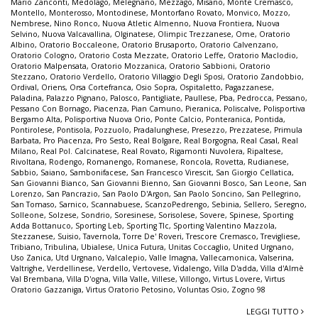
Mario Zanconti
,
Medolago
,
Melegnano
,
Mezzago
,
Misano
,
Monte Cremasco
,
Montello
,
Monterosso
,
Montodinese
,
Montorfano Rovato
,
Monvico
,
Mozzo
,
Nembrese
,
Nino Ronco
,
Nuova Atletic Almenno
,
Nuova Frontiera
,
Nuova
Selvino
,
Nuova Valcavallina
,
Olginatese
,
Olimpic Trezzanese
,
Ome
,
Oratorio
Albino
,
Oratorio Boccaleone
,
Oratorio Brusaporto
,
Oratorio Calvenzano
,
Oratorio Cologno
,
Oratorio Costa Mezzate
,
Oratorio Leffe
,
Oratorio Maclodio
,
Oratorio Malpensata
,
Oratorio Mozzanica
,
Oratorio Sabbioni
,
Oratorio
Stezzano
,
Oratorio Verdello
,
Oratorio Villaggio Degli Sposi
,
Oratorio Zandobbio
,
Ordival
,
Oriens
,
Orsa Cortefranca
,
Osio Sopra
,
Ospitaletto
,
Pagazzanese
,
Paladina
,
Palazzo Pignano
,
Palosco
,
Pantigliate
,
Paullese
,
Pba
,
Pedrocca
,
Pessano
,
Pessano Con Bornago
,
Piacenza
,
Pian Camuno
,
Pieranica
,
Poliscalve
,
Polisportiva
Bergamo Alta
,
Polisportiva Nuova Orio
,
Ponte Calcio
,
Ponteranica
,
Pontida
,
Pontirolese
,
Pontisola
,
Pozzuolo
,
Pradalunghese
,
Presezzo
,
Prezzatese
,
Primula
Barbata
,
Pro Piacenza
,
Pro Sesto
,
Real Bolgare
,
Real Borgogna
,
Real Casal
,
Real
Milano
,
Real Pol. Calcinatese
,
Real Rovato
,
Rigamonti Nuvolera
,
Ripaltese
,
Rivoltana
,
Rodengo
,
Romanengo
,
Romanese
,
Roncola
,
Rovetta
,
Rudianese
,
Sabbio
,
Saiano
,
Sambonifacese
,
San Francesco Virescit
,
San Giorgio Cellatica
,
San Giovanni Bianco
,
San Giovanni Bienno
,
San Giovanni Bosco
,
San Leone
,
San
Lorenzo
,
San Pancrazio
,
San Paolo D'Argon
,
San Paolo Soncino
,
San Pellegrino
,
San Tomaso
,
Sarnico
,
Scannabuese
,
ScanzoPedrengo
,
Sebinia
,
Sellero
,
Seregno
,
Solleone
,
Solzese
,
Sondrio
,
Soresinese
,
Sorisolese
,
Sovere
,
Spinese
,
Sporting
Adda Bottanuco
,
Sporting Leb
,
Sporting Tlc
,
Sporting Valentino Mazzola
,
Stezzanese
,
Suisio
,
Tavernola
,
Torre De' Roveri
,
Trescore Cremasco
,
Trevigliese
,
Tribiano
,
Tribulina
,
Ubialese
,
Unica Futura
,
Unitas Coccaglio
,
United Urgnano
,
Uso Zanica
,
Utd Urgnano
,
Valcalepio
,
Valle Imagna
,
Vallecamonica
,
Valserina
,
Valtrighe
,
Verdellinese
,
Verdello
,
Vertovese
,
Vidalengo
,
Villa D'adda
,
Villa d'Almè
Val Brembana
,
Villa D'ogna
,
Villa Valle
,
Villese
,
Villongo
,
Virtus Lovere
,
Virtus
Oratorio Gazzaniga
,
Virtus Oratorio Petosino
,
Voluntas Osio
,
Zogno 98
LEGGI TUTTO