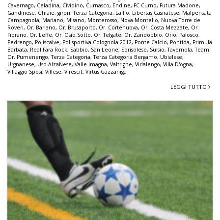
Cavernago
,
Celadina
,
Cividino
,
Curnasco
,
Endine
,
FC Curno
,
Futura Madone
,
Gandinese
,
Ghiaie
,
gironi Terza Categoria
,
Lallio
,
Libertas Casiratese
,
Malpensata
Campagnola
,
Mariano
,
Misano
,
Monterosso
,
Nova Montello
,
Nuova Torre de
Roveri
,
Or. Bariano
,
Or. Brusaporto
,
Or. Cortenuova
,
Or. Costa Mezzate
,
Or.
Fiorano
,
Or. Leffe
,
Or. Osio Sotto
,
Or. Telgate
,
Or. Zandobbio
,
Orio
,
Palosco
,
Pedrengo
,
Poliscalve
,
Polisportiva Colognola 2012
,
Ponte Calcio
,
Pontida
,
Primula
Barbata
,
Real Fara Rock
,
Sabbio
,
San Leone
,
Sorisolese
,
Suisio
,
Tavernola
,
Team
Or. Pumenengo
,
Terza Categoria
,
Terza Categoria Bergamo
,
Ubialese
,
Urgnanese
,
Uso AlzaNese
,
Valle Imagna
,
Valtrighe
,
Vidalengo
,
Villa D'ogna
,
Villaggio Sposi
,
Villese
,
Virescit
,
Virtus Gazzaniga
LEGGI TUTTO