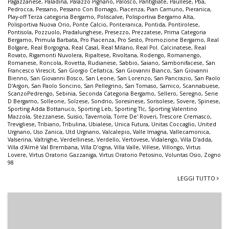
Pagazzanese
,
Paladina
,
Palazzo Pignano
,
Palosco
,
Pantigliate
,
Paullese
,
Pba
,
Pedrocca
,
Pessano
,
Pessano Con Bornago
,
Piacenza
,
Pian Camuno
,
Pieranica
,
Play-off Terza categoria Bergamo
,
Poliscalve
,
Polisportiva Bergamo Alta
,
Polisportiva Nuova Orio
,
Ponte Calcio
,
Ponteranica
,
Pontida
,
Pontirolese
,
Pontisola
,
Pozzuolo
,
Pradalunghese
,
Presezzo
,
Prezzatese
,
Prima Categoria
Bergamo
,
Primula Barbata
,
Pro Piacenza
,
Pro Sesto
,
Promozione Bergamo
,
Real
Bolgare
,
Real Borgogna
,
Real Casal
,
Real Milano
,
Real Pol. Calcinatese
,
Real
Rovato
,
Rigamonti Nuvolera
,
Ripaltese
,
Rivoltana
,
Rodengo
,
Romanengo
,
Romanese
,
Roncola
,
Rovetta
,
Rudianese
,
Sabbio
,
Saiano
,
Sambonifacese
,
San
Francesco Virescit
,
San Giorgio Cellatica
,
San Giovanni Bianco
,
San Giovanni
Bienno
,
San Giovanni Bosco
,
San Leone
,
San Lorenzo
,
San Pancrazio
,
San Paolo
D'Argon
,
San Paolo Soncino
,
San Pellegrino
,
San Tomaso
,
Sarnico
,
Scannabuese
,
ScanzoPedrengo
,
Sebinia
,
Seconda Categoria Bergamo
,
Sellero
,
Seregno
,
Serie
D Bergamo
,
Solleone
,
Solzese
,
Sondrio
,
Soresinese
,
Sorisolese
,
Sovere
,
Spinese
,
Sporting Adda Bottanuco
,
Sporting Leb
,
Sporting Tlc
,
Sporting Valentino
Mazzola
,
Stezzanese
,
Suisio
,
Tavernola
,
Torre De' Roveri
,
Trescore Cremasco
,
Trevigliese
,
Tribiano
,
Tribulina
,
Ubialese
,
Unica Futura
,
Unitas Coccaglio
,
United
Urgnano
,
Uso Zanica
,
Utd Urgnano
,
Valcalepio
,
Valle Imagna
,
Vallecamonica
,
Valserina
,
Valtrighe
,
Verdellinese
,
Verdello
,
Vertovese
,
Vidalengo
,
Villa D'adda
,
Villa d'Almè Val Brembana
,
Villa D'ogna
,
Villa Valle
,
Villese
,
Villongo
,
Virtus
Lovere
,
Virtus Oratorio Gazzaniga
,
Virtus Oratorio Petosino
,
Voluntas Osio
,
Zogno
98
LEGGI TUTTO