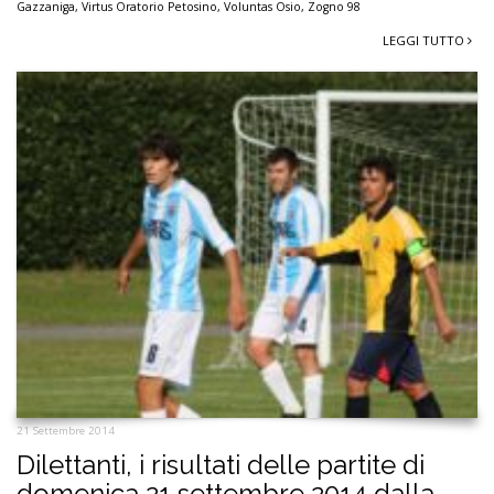
Gazzaniga
,
Virtus Oratorio Petosino
,
Voluntas Osio
,
Zogno 98
LEGGI TUTTO
21 Settembre 2014
Dilettanti, i risultati delle partite di
domenica 21 settembre 2014 dalla