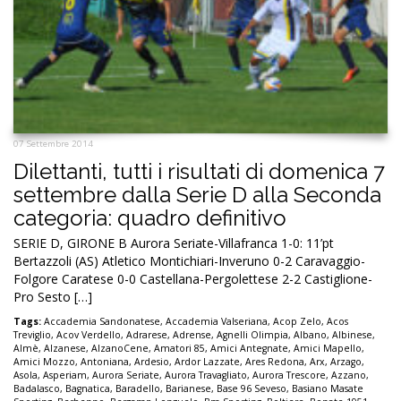
07 Settembre 2014
Dilettanti, tutti i risultati di domenica 7
settembre dalla Serie D alla Seconda
categoria: quadro definitivo
SERIE D, GIRONE B Aurora Seriate-Villafranca 1-0: 11’pt
Bertazzoli (AS) Atletico Montichiari-Inveruno 0-2 Caravaggio-
Folgore Caratese 0-0 Castellana-Pergolettese 2-2 Castiglione-
Pro Sesto […]
Tags:
Accademia Sandonatese
,
Accademia Valseriana
,
Acop Zelo
,
Acos
Treviglio
,
Acov Verdello
,
Adrarese
,
Adrense
,
Agnelli Olimpia
,
Albano
,
Albinese
,
Almè
,
Alzanese
,
AlzanoCene
,
Amatori 85
,
Amici Antegnate
,
Amici Mapello
,
Amici Mozzo
,
Antoniana
,
Ardesio
,
Ardor Lazzate
,
Ares Redona
,
Arx
,
Arzago
,
Asola
,
Asperiam
,
Aurora Seriate
,
Aurora Travagliato
,
Aurora Trescore
,
Azzano
,
Badalasco
,
Bagnatica
,
Baradello
,
Barianese
,
Base 96 Seveso
,
Basiano Masate