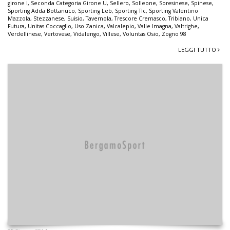
girone I
,
Seconda Categoria Girone U
,
Sellero
,
Solleone
,
Soresinese
,
Spinese
,
Sporting Adda Bottanuco
,
Sporting Leb
,
Sporting Tlc
,
Sporting Valentino
Mazzola
,
Stezzanese
,
Suisio
,
Tavernola
,
Trescore Cremasco
,
Tribiano
,
Unica
Futura
,
Unitas Coccaglio
,
Uso Zanica
,
Valcalepio
,
Valle Imagna
,
Valtrighe
,
Verdellinese
,
Vertovese
,
Vidalengo
,
Villese
,
Voluntas Osio
,
Zogno 98
LEGGI TUTTO