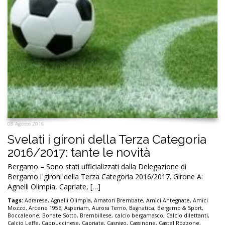
08 Agosto 2016
Svelati i gironi della Terza Categoria
2016/2017: tante le novità
Bergamo – Sono stati ufficializzati dalla Delegazione di
Bergamo i gironi della Terza Categoria 2016/2017. Girone A:
Agnelli Olimpia, Capriate, […]
Tags:
Adrarese
,
Agnelli Olimpia
,
Amatori Brembate
,
Amici Antegnate
,
Amici
Mozzo
,
Arcene 1956
,
Asperiam
,
Aurora Terno
,
Bagnatica
,
Bergamo & Sport
,
Boccaleone
,
Bonate Sotto
,
Brembillese
,
calcio bergamasco
,
Calcio dilettanti
,
Calcio Leffe
,
Cappuccinese
,
Capriate
,
Casnigo
,
Cassinone
,
Castel Rozzone
,