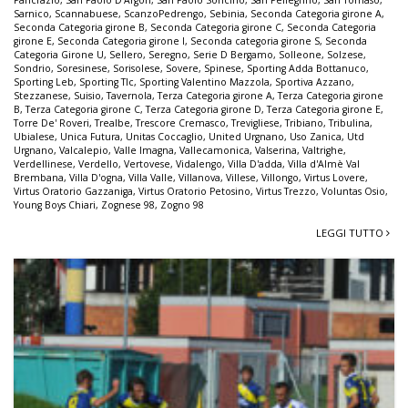
Sarnico
,
Scannabuese
,
ScanzoPedrengo
,
Sebinia
,
Seconda Categoria girone A
,
Seconda Categoria girone B
,
Seconda Categoria girone C
,
Seconda Categoria
girone E
,
Seconda Categoria girone I
,
Seconda categoria girone S
,
Seconda
Categoria Girone U
,
Sellero
,
Seregno
,
Serie D Bergamo
,
Solleone
,
Solzese
,
Sondrio
,
Soresinese
,
Sorisolese
,
Sovere
,
Spinese
,
Sporting Adda Bottanuco
,
Sporting Leb
,
Sporting Tlc
,
Sporting Valentino Mazzola
,
Sportiva Azzano
,
Stezzanese
,
Suisio
,
Tavernola
,
Terza Categoria girone A
,
Terza Categoria girone
B
,
Terza Categoria girone C
,
Terza Categoria girone D
,
Terza Categoria girone E
,
Torre De' Roveri
,
Trealbe
,
Trescore Cremasco
,
Trevigliese
,
Tribiano
,
Tribulina
,
Ubialese
,
Unica Futura
,
Unitas Coccaglio
,
United Urgnano
,
Uso Zanica
,
Utd
Urgnano
,
Valcalepio
,
Valle Imagna
,
Vallecamonica
,
Valserina
,
Valtrighe
,
Verdellinese
,
Verdello
,
Vertovese
,
Vidalengo
,
Villa D'adda
,
Villa d'Almè Val
Brembana
,
Villa D'ogna
,
Villa Valle
,
Villanova
,
Villese
,
Villongo
,
Virtus Lovere
,
Virtus Oratorio Gazzaniga
,
Virtus Oratorio Petosino
,
Virtus Trezzo
,
Voluntas Osio
,
Young Boys Chiari
,
Zognese 98
,
Zogno 98
LEGGI TUTTO