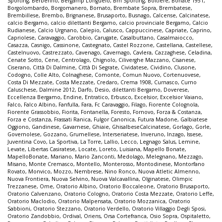
Sporting
,
Berbenno
,
Bergamp Longuelo
,
Bm Sporting
,
Boltiere
,
Bonate 1951
,
Borgolombardo
,
Borgomanero
,
Bornato
,
Brembate Sopra
,
Brembatese
,
Brembillese
,
Brembo
,
Brignanese
,
Brusaporto
,
Busnago
,
Calcense
,
Calcinatese
,
calcio Bergamo
,
calcio dilettanti Bergamo
,
calcio provinciale Bergamo
,
Calcio
Rudianese
,
Calcio Urgnano
,
Calepio
,
Calusco
,
Cappuccinese
,
Capriate
,
Caprino
,
Capriolese
,
Caravaggio
,
Carobbio
,
Carugate
,
Casalbuttano
,
Casalmaiocco
,
Casazza
,
Casnigo
,
Cassinone
,
Castegnato
,
Castel Rozzone
,
Castellana
,
Castellese
,
Castelnuovo
,
Castrezzato
,
Cavenago
,
Cavernago
,
Cavlera
,
Cazzaghese
,
Celadina
,
Cenate Sotto
,
Cene
,
Centrolago
,
Chignolo
,
Ciliverghe Mazzano
,
Cisanese
,
Ciserano
,
Città Di Dalmine
,
Città Di Segrate
,
Cividatese
,
Cividino
,
Clusone
,
Codogno
,
Colle Alto
,
Colnaghese
,
Comonte
,
Comun Nuovo
,
Cortenuovese
,
Costa Di Mezzate
,
Costa Mezzate
,
Credaro
,
Crema 1908
,
Curnasco
,
Curno
Caluschese
,
Dalmine 2012
,
Darfo
,
Desio
,
dilettanti Bergamo
,
Doverese
,
Eccellenza Bergamo
,
Endine
,
Entratico
,
Erbusco
,
Excelsior
,
Excelsior Vaiano
,
Falco
,
Falco Albino
,
Fanfulla
,
Fara
,
Fc Caravaggio
,
Filago
,
Fiorente Colognola
,
Fiorente Grassobbio
,
Fiorita
,
Fontanella
,
Foresto
,
Fornovo
,
Forza & Costanza
,
Forza e Costanza
,
Frassati Ranica
,
Fulgor Canonica
,
Futura Madone
,
Galbiatese
Oggiono
,
Gandinese
,
Gavarnese
,
Ghiaie
,
GhisalbeseCalcinatese
,
Gorlago
,
Gorle
,
Governolese
,
Gozzano
,
Grumellese
,
Interseriatese
,
Inveruno
,
Inzago
,
Issese
,
Juventina Covo
,
La Sportiva
,
La Torre
,
Lallio
,
Lecco
,
Legnago Salus
,
Lemine
,
Levate
,
Libertas Casiratese
,
Locate
,
Loreto
,
Luisiana
,
Mapello Bonate
,
MapelloBonate
,
Mariano
,
Mario Zanconti
,
Medolago
,
Melegnano
,
Mezzago
,
Misano
,
Monte Cremasco
,
Montello
,
Monterosso
,
Montodinese
,
Montorfano
Rovato
,
Monvico
,
Mozzo
,
Nembrese
,
Nino Ronco
,
Nuova Atletic Almenno
,
Nuova Frontiera
,
Nuova Selvino
,
Nuova Valcavallina
,
Olginatese
,
Olimpic
Trezzanese
,
Ome
,
Oratorio Albino
,
Oratorio Boccaleone
,
Oratorio Brusaporto
,
Oratorio Calvenzano
,
Oratorio Cologno
,
Oratorio Costa Mezzate
,
Oratorio Leffe
,
Oratorio Maclodio
,
Oratorio Malpensata
,
Oratorio Mozzanica
,
Oratorio
Sabbioni
,
Oratorio Stezzano
,
Oratorio Verdello
,
Oratorio Villaggio Degli Sposi
,
Oratorio Zandobbio
,
Ordival
,
Oriens
,
Orsa Cortefranca
,
Osio Sopra
,
Ospitaletto
,