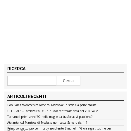
RICERCA
ARTICOLI RECENTI
Con l’Arezzo domenica come col Mantova: in sede e a porte chiuse
UFFICIALE – Lorenzo Poli è un nuovo centrocampista del Villa Valle
Tornano i primi anni ’90 nelle maglie da trasferta: vi piacciono?
Atalanta, col Mantova di Modesto non basta Samardzic: 1-1
Primo contratto pro per il baby esordiente Simonelli: “Gioia e gratitudine per