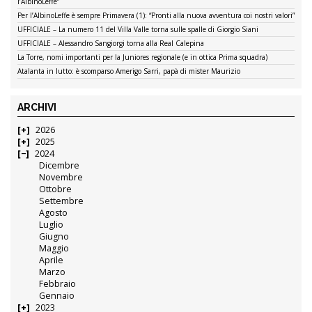
l’AlbinoLeffe”
Per l’AlbinoLeffe è sempre Primavera (1): “Pronti alla nuova avventura coi nostri valori”
UFFICIALE – La numero 11 del Villa Valle torna sulle spalle di Giorgio Siani
UFFICIALE – Alessandro Sangiorgi torna alla Real Calepina
La Torre, nomi importanti per la Juniores regionale (e in ottica Prima squadra)
Atalanta in lutto: è scomparso Amerigo Sarri, papà di mister Maurizio
ARCHIVI
2026
2025
2024
Dicembre
Novembre
Ottobre
Settembre
Agosto
Luglio
Giugno
Maggio
Aprile
Marzo
Febbraio
Gennaio
2023