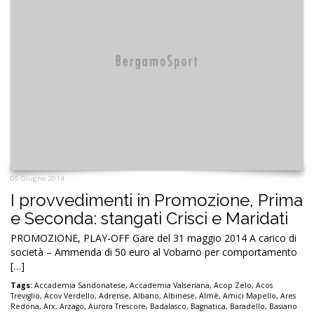
05 Giugno 2014
I provvedimenti in Promozione, Prima
e Seconda: stangati Crisci e Maridati
PROMOZIONE, PLAY-OFF Gare del 31 maggio 2014 A carico di
società – Ammenda di 50 euro al Vobarno per comportamento
[…]
Tags:
Accademia Sandonatese
,
Accademia Valseriana
,
Acop Zelo
,
Acos
Treviglio
,
Acov Verdello
,
Adrense
,
Albano
,
Albinese
,
Almè
,
Amici Mapello
,
Ares
Redona
,
Arx
,
Arzago
,
Aurora Trescore
,
Badalasco
,
Bagnatica
,
Baradello
,
Basiano