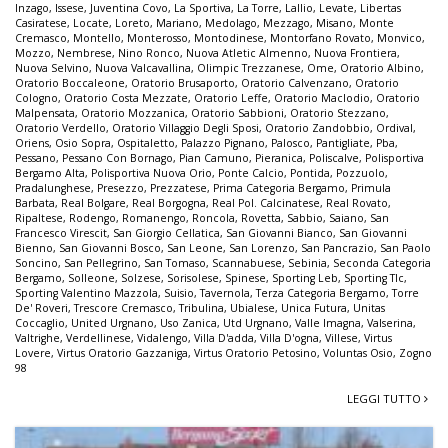
Inzago
,
Issese
,
Juventina Covo
,
La Sportiva
,
La Torre
,
Lallio
,
Levate
,
Libertas
Casiratese
,
Locate
,
Loreto
,
Mariano
,
Medolago
,
Mezzago
,
Misano
,
Monte
Cremasco
,
Montello
,
Monterosso
,
Montodinese
,
Montorfano Rovato
,
Monvico
,
Mozzo
,
Nembrese
,
Nino Ronco
,
Nuova Atletic Almenno
,
Nuova Frontiera
,
Nuova Selvino
,
Nuova Valcavallina
,
Olimpic Trezzanese
,
Ome
,
Oratorio Albino
,
Oratorio Boccaleone
,
Oratorio Brusaporto
,
Oratorio Calvenzano
,
Oratorio
Cologno
,
Oratorio Costa Mezzate
,
Oratorio Leffe
,
Oratorio Maclodio
,
Oratorio
Malpensata
,
Oratorio Mozzanica
,
Oratorio Sabbioni
,
Oratorio Stezzano
,
Oratorio Verdello
,
Oratorio Villaggio Degli Sposi
,
Oratorio Zandobbio
,
Ordival
,
Oriens
,
Osio Sopra
,
Ospitaletto
,
Palazzo Pignano
,
Palosco
,
Pantigliate
,
Pba
,
Pessano
,
Pessano Con Bornago
,
Pian Camuno
,
Pieranica
,
Poliscalve
,
Polisportiva
Bergamo Alta
,
Polisportiva Nuova Orio
,
Ponte Calcio
,
Pontida
,
Pozzuolo
,
Pradalunghese
,
Presezzo
,
Prezzatese
,
Prima Categoria Bergamo
,
Primula
Barbata
,
Real Bolgare
,
Real Borgogna
,
Real Pol. Calcinatese
,
Real Rovato
,
Ripaltese
,
Rodengo
,
Romanengo
,
Roncola
,
Rovetta
,
Sabbio
,
Saiano
,
San
Francesco Virescit
,
San Giorgio Cellatica
,
San Giovanni Bianco
,
San Giovanni
Bienno
,
San Giovanni Bosco
,
San Leone
,
San Lorenzo
,
San Pancrazio
,
San Paolo
Soncino
,
San Pellegrino
,
San Tomaso
,
Scannabuese
,
Sebinia
,
Seconda Categoria
Bergamo
,
Solleone
,
Solzese
,
Sorisolese
,
Spinese
,
Sporting Leb
,
Sporting Tlc
,
Sporting Valentino Mazzola
,
Suisio
,
Tavernola
,
Terza Categoria Bergamo
,
Torre
De' Roveri
,
Trescore Cremasco
,
Tribulina
,
Ubialese
,
Unica Futura
,
Unitas
Coccaglio
,
United Urgnano
,
Uso Zanica
,
Utd Urgnano
,
Valle Imagna
,
Valserina
,
Valtrighe
,
Verdellinese
,
Vidalengo
,
Villa D'adda
,
Villa D'ogna
,
Villese
,
Virtus
Lovere
,
Virtus Oratorio Gazzaniga
,
Virtus Oratorio Petosino
,
Voluntas Osio
,
Zogno
98
LEGGI TUTTO