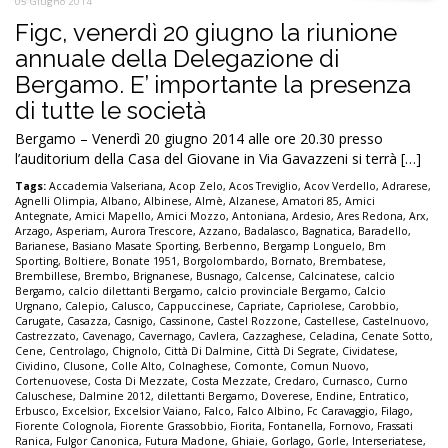
05 Giugno 2014
Figc, venerdì 20 giugno la riunione
annuale della Delegazione di
Bergamo. E’ importante la presenza
di tutte le società
Bergamo – Venerdì 20 giugno 2014 alle ore 20.30 presso
l’auditorium della Casa del Giovane in Via Gavazzeni si terrà […]
Tags:
Accademia Valseriana
,
Acop Zelo
,
Acos Treviglio
,
Acov Verdello
,
Adrarese
,
Agnelli Olimpia
,
Albano
,
Albinese
,
Almè
,
Alzanese
,
Amatori 85
,
Amici
Antegnate
,
Amici Mapello
,
Amici Mozzo
,
Antoniana
,
Ardesio
,
Ares Redona
,
Arx
,
Arzago
,
Asperiam
,
Aurora Trescore
,
Azzano
,
Badalasco
,
Bagnatica
,
Baradello
,
Barianese
,
Basiano Masate Sporting
,
Berbenno
,
Bergamp Longuelo
,
Bm
Sporting
,
Boltiere
,
Bonate 1951
,
Borgolombardo
,
Bornato
,
Brembatese
,
Brembillese
,
Brembo
,
Brignanese
,
Busnago
,
Calcense
,
Calcinatese
,
calcio
Bergamo
,
calcio dilettanti Bergamo
,
calcio provinciale Bergamo
,
Calcio
Urgnano
,
Calepio
,
Calusco
,
Cappuccinese
,
Capriate
,
Capriolese
,
Carobbio
,
Carugate
,
Casazza
,
Casnigo
,
Cassinone
,
Castel Rozzone
,
Castellese
,
Castelnuovo
,
Castrezzato
,
Cavenago
,
Cavernago
,
Cavlera
,
Cazzaghese
,
Celadina
,
Cenate Sotto
,
Cene
,
Centrolago
,
Chignolo
,
Città Di Dalmine
,
Città Di Segrate
,
Cividatese
,
Cividino
,
Clusone
,
Colle Alto
,
Colnaghese
,
Comonte
,
Comun Nuovo
,
Cortenuovese
,
Costa Di Mezzate
,
Costa Mezzate
,
Credaro
,
Curnasco
,
Curno
Caluschese
,
Dalmine 2012
,
dilettanti Bergamo
,
Doverese
,
Endine
,
Entratico
,
Erbusco
,
Excelsior
,
Excelsior Vaiano
,
Falco
,
Falco Albino
,
Fc Caravaggio
,
Filago
,
Fiorente Colognola
,
Fiorente Grassobbio
,
Fiorita
,
Fontanella
,
Fornovo
,
Frassati
Ranica
,
Fulgor Canonica
,
Futura Madone
,
Ghiaie
,
Gorlago
,
Gorle
,
Interseriatese
,