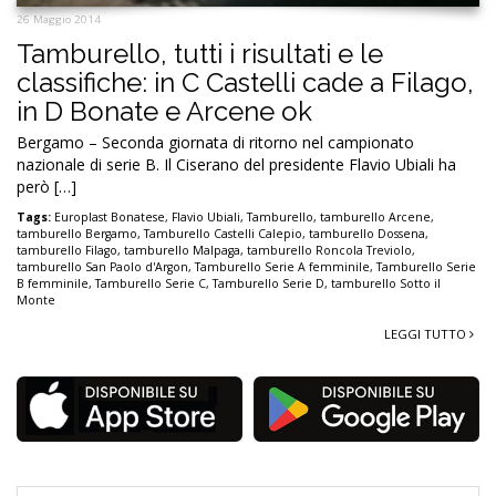
26 Maggio 2014
Tamburello, tutti i risultati e le
classifiche: in C Castelli cade a Filago,
in D Bonate e Arcene ok
Bergamo – Seconda giornata di ritorno nel campionato
nazionale di serie B. Il Ciserano del presidente Flavio Ubiali ha
però […]
Tags:
Europlast Bonatese
,
Flavio Ubiali
,
Tamburello
,
tamburello Arcene
,
tamburello Bergamo
,
Tamburello Castelli Calepio
,
tamburello Dossena
,
tamburello Filago
,
tamburello Malpaga
,
tamburello Roncola Treviolo
,
tamburello San Paolo d'Argon
,
Tamburello Serie A femminile
,
Tamburello Serie
B femminile
,
Tamburello Serie C
,
Tamburello Serie D
,
tamburello Sotto il
Monte
LEGGI TUTTO