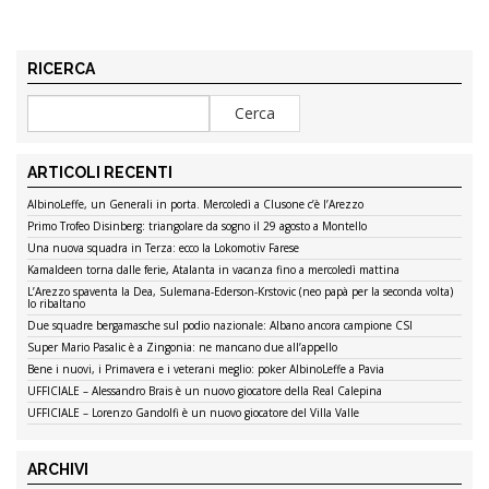
RICERCA
ARTICOLI RECENTI
AlbinoLeffe, un Generali in porta. Mercoledì a Clusone c’è l’Arezzo
Primo Trofeo Disinberg: triangolare da sogno il 29 agosto a Montello
Una nuova squadra in Terza: ecco la Lokomotiv Farese
Kamaldeen torna dalle ferie, Atalanta in vacanza fino a mercoledì mattina
L’Arezzo spaventa la Dea, Sulemana-Ederson-Krstovic (neo papà per la seconda volta)
lo ribaltano
Due squadre bergamasche sul podio nazionale: Albano ancora campione CSI
Super Mario Pasalic è a Zingonia: ne mancano due all’appello
Bene i nuovi, i Primavera e i veterani meglio: poker AlbinoLeffe a Pavia
UFFICIALE – Alessandro Brais è un nuovo giocatore della Real Calepina
UFFICIALE – Lorenzo Gandolfi è un nuovo giocatore del Villa Valle
ARCHIVI