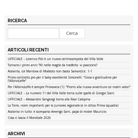
RICERCA
ARTICOLI RECENTI
UFFICIALE – Lorenzo Poli è un nuovo centrocampista del Villa Valle
Tornano i primi anni ’90 nelle maglie da trasferta: vi piacciono?
Atalanta, col Mantova di Modesto non basta Samardzic: 1-1
Primo contratto pro per il baby esordiente Simonelli: “Gioia e gratitudine per
l’AlbinoLeffe”
Per l’AlbinoLeffe è sempre Primavera (1): “Pronti alla nuova avventura coi nostri valori”
UFFICIALE – La numero 11 del Villa Valle torna sulle spalle di Giorgio Siani
UFFICIALE – Alessandro Sangiorgi torna alla Real Calepina
La Torre, nomi importanti per la Juniores regionale (e in ottica Prima squadra)
Atalanta in lutto: è scomparso Amerigo Sarri, papà di mister Maurizio
Cosa ci lascia il Mondiale 2026
ARCHIVI