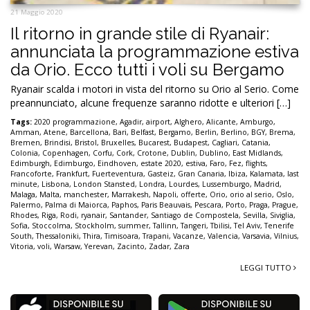
21 Maggio 2020
Il ritorno in grande stile di Ryanair:
annunciata la programmazione estiva
da Orio. Ecco tutti i voli su Bergamo
Ryanair scalda i motori in vista del ritorno su Orio al Serio. Come
preannunciato, alcune frequenze saranno ridotte e ulteriori […]
Tags:
2020 programmazione
,
Agadir
,
airport
,
Alghero
,
Alicante
,
Amburgo
,
Amman
,
Atene
,
Barcellona
,
Bari
,
Belfast
,
Bergamo
,
Berlin
,
Berlino
,
BGY
,
Brema
,
Bremen
,
Brindisi
,
Bristol
,
Bruxelles
,
Bucarest
,
Budapest
,
Cagliari
,
Catania
,
Colonia
,
Copenhagen
,
Corfu
,
Cork
,
Crotone
,
Dublin
,
Dublino
,
East Midlands
,
Edimburgh
,
Edimburgo
,
Eindhoven
,
estate 2020
,
estiva
,
Faro
,
Fez
,
flights
,
Francoforte
,
Frankfurt
,
Fuerteventura
,
Gasteiz
,
Gran Canaria
,
Ibiza
,
Kalamata
,
last
minute
,
Lisbona
,
London Stansted
,
Londra
,
Lourdes
,
Lussemburgo
,
Madrid
,
Malaga
,
Malta
,
manchester
,
Marrakesh
,
Napoli
,
offerte
,
Orio
,
orio al serio
,
Oslo
,
Palermo
,
Palma di Maiorca
,
Paphos
,
Paris Beauvais
,
Pescara
,
Porto
,
Praga
,
Prague
,
Rhodes
,
Riga
,
Rodi
,
ryanair
,
Santander
,
Santiago de Compostela
,
Sevilla
,
Siviglia
,
Sofia
,
Stoccolma
,
Stockholm
,
summer
,
Tallinn
,
Tangeri
,
Tbilisi
,
Tel Aviv
,
Tenerife
South
,
Thessaloniki
,
Thira
,
Timisoara
,
Trapani
,
Vacanze
,
Valencia
,
Varsavia
,
Vilnius
,
Vitoria
,
voli
,
Warsaw
,
Yerevan
,
Zacinto
,
Zadar
,
Zara
LEGGI TUTTO