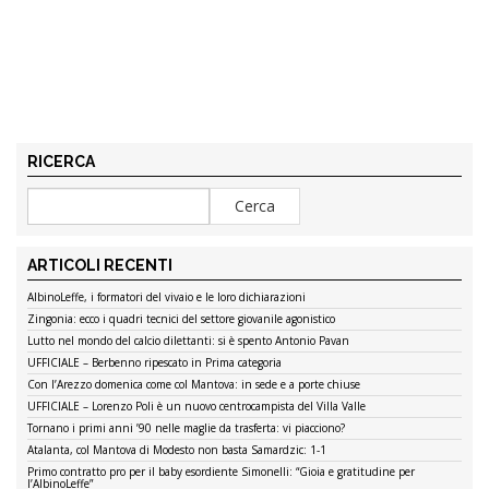
RICERCA
ARTICOLI RECENTI
AlbinoLeffe, i formatori del vivaio e le loro dichiarazioni
Zingonia: ecco i quadri tecnici del settore giovanile agonistico
Lutto nel mondo del calcio dilettanti: si è spento Antonio Pavan
UFFICIALE – Berbenno ripescato in Prima categoria
Con l’Arezzo domenica come col Mantova: in sede e a porte chiuse
UFFICIALE – Lorenzo Poli è un nuovo centrocampista del Villa Valle
Tornano i primi anni ’90 nelle maglie da trasferta: vi piacciono?
Atalanta, col Mantova di Modesto non basta Samardzic: 1-1
Primo contratto pro per il baby esordiente Simonelli: “Gioia e gratitudine per
l’AlbinoLeffe”