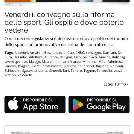
24 Marzo 2021
Venerdì il convegno sulla riforma
dello sport. Gli ospiti e dove poterlo
vedere
Con 5 decreti legislativi si è delineato il nuovo profilo del mondo
dello sport con un’innovativa disciplina dei contratti di […]
Tags:
Albertini
,
Amatori
,
Boschi
,
calcio
,
Class CNBC
,
convegno
,
Damiani
,
De
Luca
,
Di Cintio
,
dilettanti
,
Durante
,
Durigon
,
fisco
,
Gallovich
,
Gravina
,
italiaoggi
,
lavoro sportivo
,
Malagò
,
Mascolini
,
milanofinanza
,
Minenna
,
Mite
,
Palmitessa
,
Panerai
,
Poggiani
,
Pozzi
,
professionisti
,
Riforma dello sport
,
Rigitano
,
Rotondi
,
Schiavolin
,
Sgaravatti
,
sibilia
,
Simeoli
,
Tani
,
Tenore
,
Tognon
,
Tortorella
,
vezzali
,
Vizzino
,
Zavanella
LEGGI TUTTO