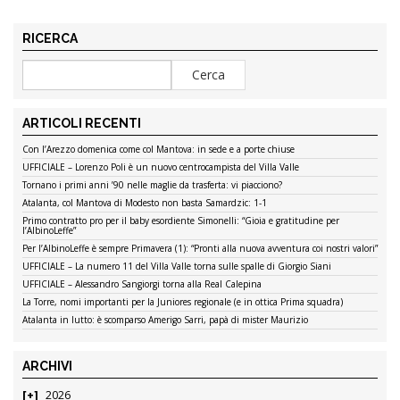
RICERCA
ARTICOLI RECENTI
Con l’Arezzo domenica come col Mantova: in sede e a porte chiuse
UFFICIALE – Lorenzo Poli è un nuovo centrocampista del Villa Valle
Tornano i primi anni ’90 nelle maglie da trasferta: vi piacciono?
Atalanta, col Mantova di Modesto non basta Samardzic: 1-1
Primo contratto pro per il baby esordiente Simonelli: “Gioia e gratitudine per
l’AlbinoLeffe”
Per l’AlbinoLeffe è sempre Primavera (1): “Pronti alla nuova avventura coi nostri valori”
UFFICIALE – La numero 11 del Villa Valle torna sulle spalle di Giorgio Siani
UFFICIALE – Alessandro Sangiorgi torna alla Real Calepina
La Torre, nomi importanti per la Juniores regionale (e in ottica Prima squadra)
Atalanta in lutto: è scomparso Amerigo Sarri, papà di mister Maurizio
ARCHIVI
2026