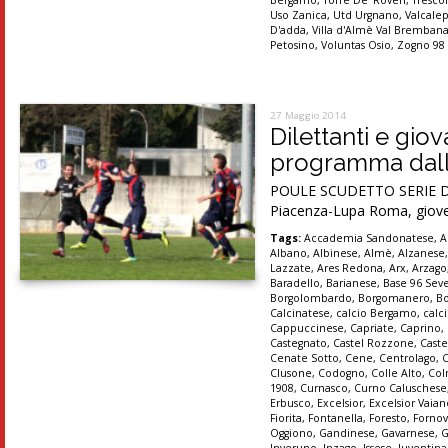
Bergamo
,
Torre De' Roveri
,
Tresco
Uso Zanica
,
Utd Urgnano
,
Valcale
D'adda
,
Villa d'Almè Val Bremban
Petosino
,
Voluntas Osio
,
Zogno 98
27 Maggio 2014
Dilettanti e giova
programma dalla 
POULE SCUDETTO SERIE D S
Piacenza-Lupa Roma, giove
Tags:
Accademia Sandonatese
,
A
Albano
,
Albinese
,
Almè
,
Alzanese
Lazzate
,
Ares Redona
,
Arx
,
Arzago
Baradello
,
Barianese
,
Base 96 Sev
Borgolombardo
,
Borgomanero
,
B
Calcinatese
,
calcio Bergamo
,
calc
Cappuccinese
,
Capriate
,
Caprino
,
Castegnato
,
Castel Rozzone
,
Caste
Cenate Sotto
,
Cene
,
Centrolago
,
Clusone
,
Codogno
,
Colle Alto
,
Col
1908
,
Curnasco
,
Curno Caluschese
Erbusco
,
Excelsior
,
Excelsior Vaia
Fiorita
,
Fontanella
,
Foresto
,
Forno
Oggiono
,
Gandinese
,
Gavarnese
,
G