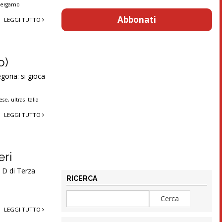
 Bergamo
Abbonati
LEGGI TUTTO
o)
goria: si gioca
ese
,
ultras Italia
LEGGI TUTTO
eri
 D di Terza
RICERCA
LEGGI TUTTO