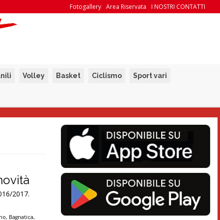
Fotogallery
Area Riservata
I NOSTRI CONTATTI
nili
Volley
Basket
Ciclismo
Sport vari
novità
2016/2017.
rno
,
Bagnatica
,