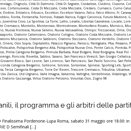
ntrolago
,
Chignolo
,
Città Di Dalmine
,
Città Di Segrate
,
Cividatese
,
Cividino
,
Clusone
,
Col
ovo
,
Cortenuovese
,
Costa Di Mezzate
,
Costa Mezzate
,
Credaro
,
Curnasco
,
Curno Calu
e
,
Endine
,
Entratico
,
Erbusco
,
Excelsior
,
Excelsior Vaiano
,
Falco
,
Falco Albino
,
Fc Carava
sobbio
,
Fiorita
,
Fontanella
,
Fornovo
,
Frassati Ranica
,
Fulgor Canonica
,
Futura Madone
,
G
e
,
Juventina Covo
,
La Sportiva
,
La Torre
,
Lallio
,
Levate
,
Libertas Casiratese
,
Locate
,
Lore
te Cremasco
,
Montello
,
Monterosso
,
Montodinese
,
Montorfano Rovato
,
Monvico
,
Mo
nno
,
Nuova Frontiera
,
Nuova Selvino
,
Nuova Valcavallina
,
Olimpic Trezzanese
,
Ome
,
Or
usaporto
,
Oratorio Calvenzano
,
Oratorio Cologno
,
Oratorio Costa Mezzate
,
Oratorio Le
ratorio Mozzanica
,
Oratorio Sabbioni
,
Oratorio Stezzano
,
Oratorio Verdello
,
Oratorio V
l
,
Oriens
,
Osio Sopra
,
Ospitaletto
,
Palazzo Pignano
,
Palosco
,
Pantigliate
,
Pba
,
Pessano
,
,
Poliscalve
,
Polisportiva Bergamo Alta
,
Polisportiva Nuova Orio
,
Ponte Calcio
,
Pontida
,
P
ese
,
Prima Categoria Bergamo
,
Primula Barbata
,
Real Bolgare
,
Real Borgogna
,
Real Pol.
nengo
,
Roncola
,
Rovetta
,
Sabbio
,
Saiano
,
San Francesco Virescit
,
San Giorgio Cellatica
 Giovanni Bosco
,
San Leone
,
San Lorenzo
,
San Pancrazio
,
San Paolo Soncino
,
San Pell
econda Categoria Bergamo
,
Solleone
,
Solzese
,
Sorisolese
,
Spinese
,
Sporting Leb
,
Sport
ola
,
Terza Categoria Bergamo
,
Torre De' Roveri
,
Trescore Cremasco
,
Tribulina
,
Ubialese
,
Uso Zanica
,
Utd Urgnano
,
Valle Imagna
,
Valserina
,
Valtrighe
,
Verdellinese
,
Vidalengo
,
V
us Oratorio Gazzaniga
,
Virtus Oratorio Petosino
,
Voluntas Osio
,
Zogno 98
anili, il programma e gli arbitri delle parti
nalissima Pordenone-Lupa Roma, sabato 31 maggio ore 18.00: in a
IE D Semifinali […]