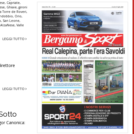
ese
,
Capriate
,
ese
,
Ghiaie
,
gironi
 Torre de Roveri
,
andobbio
,
Orio
,
o
,
San Leone
,
 AlzaNese
,
Valle
LEGGI TUTTO
irettore
LEGGI TUTTO
Sotto
gor Canonica: