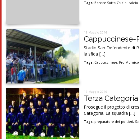
Tags:
Bonate Sotto Calcio
,
calcio
18 Maggio 2016
Cappuccinese-Pr
Stadio San Defendente di Ro
la sfida […]
Tags:
Cappuccinese
,
Pro Mornic
17 Maggio 2016
Terza Categoria,
Prosegue il progetto di cre
Categoria. La squadra […]
Tags:
preparatore dei portieri
,
Sa