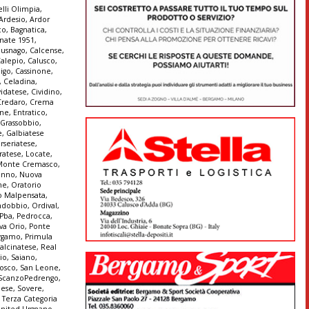
lli Olimpia
,
Ardesio
,
Ardor
co
,
Bagnatica
,
nate 1951
,
Busnago
,
Calcense
,
alepio
,
Calusco
,
igo
,
Cassinone
,
,
Celadina
,
vidatese
,
Cividino
,
Credaro
,
Crema
ine
,
Entratico
,
 Grassobbio
,
e
,
Galbiatese
erseriatese
,
iratese
,
Locate
,
Monte Cremasco
,
enno
,
Nuova
ne
,
Oratorio
o Malpensata
,
ndobbio
,
Ordival
,
Pba
,
Pedrocca
,
va Orio
,
Ponte
ergamo
,
Primula
Calcinatese
,
Real
io
,
Saiano
,
Bosco
,
San Leone
,
ScanzoPedrengo
,
lese
,
Sovere
,
,
Terza Categoria