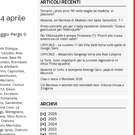
ARTICOLI RECENTI
Tornano i primi anni ’90 nelle maglie da trasferta: vi
piacciono?
24 aprile
Atalanta, col Mantova di Modesto non basta Samardzic: 1-1
Primo contratto pro per il baby esordiente Simonelli: “Gioia e
gratitudine per l’AlbinoLeffe”
ggio-Pergo 0-
Per l’AlbinoLeffe è sempre Primavera (1): “Pronti alla nuova
avventura coi nostri valori”
UFFICIALE – La numero 11 del Villa Valle torna sulle spalle di
Giorgio Siani
lli Olimpia
,
r Lazzate
,
Ares
UFFICIALE – Alessandro Sangiorgi torna alla Real Calepina
anese
,
Base 96
La Torre, nomi importanti per la Juniores regionale (e in
ornato
,
Brembate
ottica Prima squadra)
io dilettanti
Atalanta in lutto: è scomparso Amerigo Sarri, papà di mister
rino
,
Capriolese
,
Maurizio
astelnuovo
,
Cosa ci lascia il Mondiale 2026
e Mazzano
,
monte
,
Comun
Col Mantova il secondo test mercoledì sera: tribuna chiusa a
Zingonia
012
,
Desio
,
co
,
Excelsior
,
,
Fontanella
,
ono
,
Gandinese
,
ARCHIVI
tina Covo
,
La
go
,
Melegnano
,
2026
ese
,
Nino Ronco
,
2025
,
Oratorio
2024
orio Maclodio
,
2023
gli Sposi
,
Oratorio
2022
Pantigliate
,