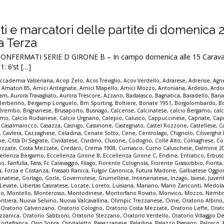
tati e marcatori delle partite di domenica 
la Terza
ONFERMATI SERIE D GIRONE B – In campo domenica alle 15 Carava
: 6’st […]
ccademia Valseriana
,
Acop Zelo
,
Acos Treviglio
,
Acov Verdello
,
Adrarese
,
Adrense
,
Agne
,
Amatori 85
,
Amici Antegnate
,
Amici Mapello
,
Amici Mozzo
,
Antoniana
,
Ardesio
,
Ardo
iam
,
Aurora Travagliato
,
Aurora Trescore
,
Azzano
,
Badalasco
,
Bagnatica
,
Baradello
,
Bari
Berbenno
,
Bergamp Longuelo
,
Bm Sporting
,
Boltiere
,
Bonate 1951
,
Borgolombardo
,
B
Brembo
,
Brignanese
,
Brusaporto
,
Busnago
,
Calcense
,
Calcinatese
,
calcio Bergamo
,
calc
gamo
,
Calcio Rudianese
,
Calcio Urgnano
,
Calepio
,
Calusco
,
Cappuccinese
,
Capriate
,
Cap
,
Casalmaiocco
,
Casazza
,
Casnigo
,
Cassinone
,
Castegnato
,
Castel Rozzone
,
Castellese
,
C
,
Cavlera
,
Cazzaghese
,
Celadina
,
Cenate Sotto
,
Cene
,
Centrolago
,
Chignolo
,
Cilivergh
ne
,
Città Di Segrate
,
Cividatese
,
Cividino
,
Clusone
,
Codogno
,
Colle Alto
,
Colnaghese
,
Co
ezzate
,
Costa Mezzate
,
Credaro
,
Crema 1908
,
Curnasco
,
Curno Caluschese
,
Dalmine 2
ellenza Bergamo
,
Eccellenza Girone B
,
Eccellenza Girone C
,
Endine
,
Entratico
,
Erbus
no
,
Fanfulla
,
Fara
,
Fc Caravaggio
,
Filago
,
Fiorente Colognola
,
Fiorente Grassobbio
,
Fiorita
a
,
Forza e Costanza
,
Frassati Ranica
,
Fulgor Canonica
,
Futura Madone
,
Galbiatese Oggi
inatese
,
Gorlago
,
Gorle
,
Governolese
,
Grumellese
,
Interseriatese
,
Inzago
,
Issese
,
Juven
Levate
,
Libertas Casiratese
,
Locate
,
Loreto
,
Luisiana
,
Mariano
,
Mario Zanconti
,
Medola
co
,
Montello
,
Monterosso
,
Montodinese
,
Montorfano Rovato
,
Monvico
,
Mozzo
,
Nembr
ontiera
,
Nuova Selvino
,
Nuova Valcavallina
,
Olimpic Trezzanese
,
Ome
,
Oratorio Albino
,
Oratorio Calvenzano
,
Oratorio Cologno
,
Oratorio Costa Mezzate
,
Oratorio Leffe
,
Orat
zzanica
,
Oratorio Sabbioni
,
Oratorio Stezzano
,
Oratorio Verdello
,
Oratorio Villaggio De
Cortefranca
,
Osio Sopra
,
Ospitaletto
,
Pagazzanese
,
Paladina
,
Palazzo Pignano
,
Palosco
,