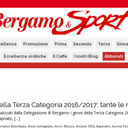
cellenza
Promozione
Prima
Seconda
Terza
Giova
Eccellenze orobiche
Il Caffè
I nostri Blog
Abbonati
 della Terza Categoria 2016/2017: tante le 
alizzati dalla Delegazione di Bergamo i gironi della Terza Categoria 
apriate, […]
Amatori Brembate
,
Amici Antegnate
,
Amici Mozzo
,
Arcene 1956
,
Asperiam
,
Aurora Te