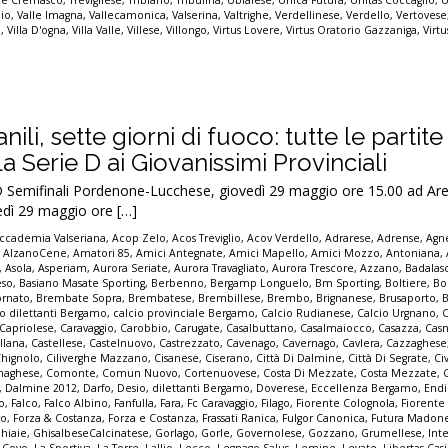
re Cremasco
,
Trevigliese
,
Tribiano
,
Tribulina
,
Ubialese
,
Unica Futura
,
Unitas Coccaglio
,
U
pio
,
Valle Imagna
,
Vallecamonica
,
Valserina
,
Valtrighe
,
Verdellinese
,
Verdello
,
Vertovese
a
,
Villa D'ogna
,
Villa Valle
,
Villese
,
Villongo
,
Virtus Lovere
,
Virtus Oratorio Gazzaniga
,
Virt
nili, sette giorni di fuoco: tutte le partite
Serie D ai Giovanissimi Provinciali
emifinali Pordenone-Lucchese, giovedì 29 maggio ore 15.00 ad Ar
dì 29 maggio ore […]
ccademia Valseriana
,
Acop Zelo
,
Acos Treviglio
,
Acov Verdello
,
Adrarese
,
Adrense
,
Agne
,
AlzanoCene
,
Amatori 85
,
Amici Antegnate
,
Amici Mapello
,
Amici Mozzo
,
Antoniana
,
,
Asola
,
Asperiam
,
Aurora Seriate
,
Aurora Travagliato
,
Aurora Trescore
,
Azzano
,
Badalas
eso
,
Basiano Masate Sporting
,
Berbenno
,
Bergamp Longuelo
,
Bm Sporting
,
Boltiere
,
Bo
ornato
,
Brembate Sopra
,
Brembatese
,
Brembillese
,
Brembo
,
Brignanese
,
Brusaporto
,
io dilettanti Bergamo
,
calcio provinciale Bergamo
,
Calcio Rudianese
,
Calcio Urgnano
,
C
Capriolese
,
Caravaggio
,
Carobbio
,
Carugate
,
Casalbuttano
,
Casalmaiocco
,
Casazza
,
Casn
llana
,
Castellese
,
Castelnuovo
,
Castrezzato
,
Cavenago
,
Cavernago
,
Cavlera
,
Cazzaghese
Chignolo
,
Ciliverghe Mazzano
,
Cisanese
,
Ciserano
,
Città Di Dalmine
,
Città Di Segrate
,
Ci
naghese
,
Comonte
,
Comun Nuovo
,
Cortenuovese
,
Costa Di Mezzate
,
Costa Mezzate
,
,
Dalmine 2012
,
Darfo
,
Desio
,
dilettanti Bergamo
,
Doverese
,
Eccellenza Bergamo
,
End
no
,
Falco
,
Falco Albino
,
Fanfulla
,
Fara
,
Fc Caravaggio
,
Filago
,
Fiorente Colognola
,
Fiorente
vo
,
Forza & Costanza
,
Forza e Costanza
,
Frassati Ranica
,
Fulgor Canonica
,
Futura Madon
hiaie
,
GhisalbeseCalcinatese
,
Gorlago
,
Gorle
,
Governolese
,
Gozzano
,
Grumellese
,
Int