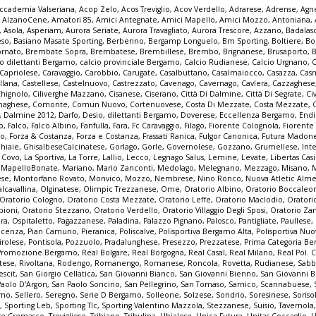
ccademia Valseriana
,
Acop Zelo
,
Acos Treviglio
,
Acov Verdello
,
Adrarese
,
Adrense
,
Agne
,
AlzanoCene
,
Amatori 85
,
Amici Antegnate
,
Amici Mapello
,
Amici Mozzo
,
Antoniana
,
,
Asola
,
Asperiam
,
Aurora Seriate
,
Aurora Travagliato
,
Aurora Trescore
,
Azzano
,
Badalas
eso
,
Basiano Masate Sporting
,
Berbenno
,
Bergamp Longuelo
,
Bm Sporting
,
Boltiere
,
Bo
ornato
,
Brembate Sopra
,
Brembatese
,
Brembillese
,
Brembo
,
Brignanese
,
Brusaporto
,
io dilettanti Bergamo
,
calcio provinciale Bergamo
,
Calcio Rudianese
,
Calcio Urgnano
,
C
Capriolese
,
Caravaggio
,
Carobbio
,
Carugate
,
Casalbuttano
,
Casalmaiocco
,
Casazza
,
Casn
llana
,
Castellese
,
Castelnuovo
,
Castrezzato
,
Cavenago
,
Cavernago
,
Cavlera
,
Cazzaghese
Chignolo
,
Ciliverghe Mazzano
,
Cisanese
,
Ciserano
,
Città Di Dalmine
,
Città Di Segrate
,
Ci
naghese
,
Comonte
,
Comun Nuovo
,
Cortenuovese
,
Costa Di Mezzate
,
Costa Mezzate
,
,
Dalmine 2012
,
Darfo
,
Desio
,
dilettanti Bergamo
,
Doverese
,
Eccellenza Bergamo
,
End
no
,
Falco
,
Falco Albino
,
Fanfulla
,
Fara
,
Fc Caravaggio
,
Filago
,
Fiorente Colognola
,
Fiorente
vo
,
Forza & Costanza
,
Forza e Costanza
,
Frassati Ranica
,
Fulgor Canonica
,
Futura Madon
hiaie
,
GhisalbeseCalcinatese
,
Gorlago
,
Gorle
,
Governolese
,
Gozzano
,
Grumellese
,
Int
a Covo
,
La Sportiva
,
La Torre
,
Lallio
,
Lecco
,
Legnago Salus
,
Lemine
,
Levate
,
Libertas Cas
,
MapelloBonate
,
Mariano
,
Mario Zanconti
,
Medolago
,
Melegnano
,
Mezzago
,
Misano
,
ese
,
Montorfano Rovato
,
Monvico
,
Mozzo
,
Nembrese
,
Nino Ronco
,
Nuova Atletic Alm
lcavallina
,
Olginatese
,
Olimpic Trezzanese
,
Ome
,
Oratorio Albino
,
Oratorio Boccaleo
Oratorio Cologno
,
Oratorio Costa Mezzate
,
Oratorio Leffe
,
Oratorio Maclodio
,
Oratori
bioni
,
Oratorio Stezzano
,
Oratorio Verdello
,
Oratorio Villaggio Degli Sposi
,
Oratorio Za
pra
,
Ospitaletto
,
Pagazzanese
,
Paladina
,
Palazzo Pignano
,
Palosco
,
Pantigliate
,
Paullese
,
acenza
,
Pian Camuno
,
Pieranica
,
Poliscalve
,
Polisportiva Bergamo Alta
,
Polisportiva Nuo
irolese
,
Pontisola
,
Pozzuolo
,
Pradalunghese
,
Presezzo
,
Prezzatese
,
Prima Categoria B
Promozione Bergamo
,
Real Bolgare
,
Real Borgogna
,
Real Casal
,
Real Milano
,
Real Pol. 
tese
,
Rivoltana
,
Rodengo
,
Romanengo
,
Romanese
,
Roncola
,
Rovetta
,
Rudianese
,
Sabb
escit
,
San Giorgio Cellatica
,
San Giovanni Bianco
,
San Giovanni Bienno
,
San Giovanni 
Paolo D'Argon
,
San Paolo Soncino
,
San Pellegrino
,
San Tomaso
,
Sarnico
,
Scannabuese
,
amo
,
Sellero
,
Seregno
,
Serie D Bergamo
,
Solleone
,
Solzese
,
Sondrio
,
Soresinese
,
Soriso
o
,
Sporting Leb
,
Sporting Tlc
,
Sporting Valentino Mazzola
,
Stezzanese
,
Suisio
,
Tavernola