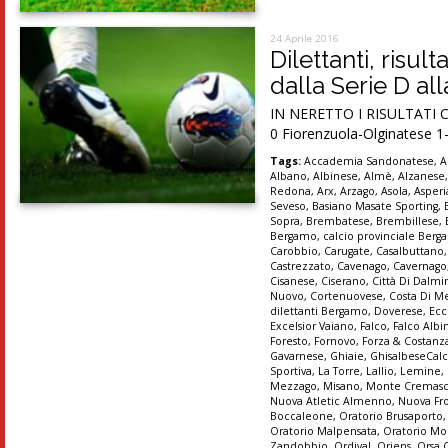
24 Aprile 2016
Dilettanti, risul
dalla Serie D al
IN NERETTO I RISULTATI C
0 Fiorenzuola-Olginatese 1-1
Tags:
Accademia Sandonatese
,
A
Albano
,
Albinese
,
Almè
,
Alzanese
Redona
,
Arx
,
Arzago
,
Asola
,
Asper
Seveso
,
Basiano Masate Sporting
,
Sopra
,
Brembatese
,
Brembillese
,
Bergamo
,
calcio provinciale Ber
Carobbio
,
Carugate
,
Casalbuttano
Castrezzato
,
Cavenago
,
Cavernago
Cisanese
,
Ciserano
,
Città Di Dalmi
Nuovo
,
Cortenuovese
,
Costa Di M
dilettanti Bergamo
,
Doverese
,
Ecc
Excelsior Vaiano
,
Falco
,
Falco Albi
Foresto
,
Fornovo
,
Forza & Costanz
Gavarnese
,
Ghiaie
,
GhisalbeseCalc
Sportiva
,
La Torre
,
Lallio
,
Lemine
,
Mezzago
,
Misano
,
Monte Cremas
Nuova Atletic Almenno
,
Nuova Fr
Boccaleone
,
Oratorio Brusaporto
Oratorio Malpensata
,
Oratorio Mo
Zandobbio
,
Ordival
,
Oriens
,
Orsa 