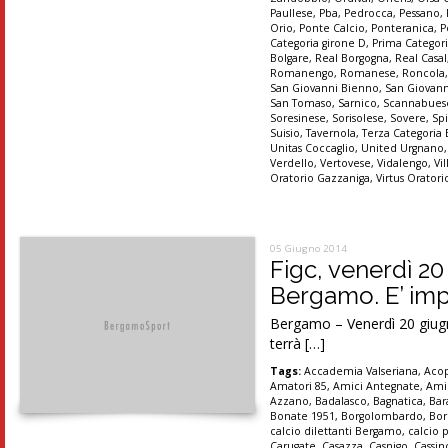
Paullese
,
Pba
,
Pedrocca
,
Pessano
,
Orio
,
Ponte Calcio
,
Ponteranica
,
P
Categoria girone D
,
Prima Categori
Bolgare
,
Real Borgogna
,
Real Casal
Romanengo
,
Romanese
,
Roncola
San Giovanni Bienno
,
San Giovann
San Tomaso
,
Sarnico
,
Scannabues
Soresinese
,
Sorisolese
,
Sovere
,
Sp
Suisio
,
Tavernola
,
Terza Categoria
Unitas Coccaglio
,
United Urgnano
Verdello
,
Vertovese
,
Vidalengo
,
Vi
Oratorio Gazzaniga
,
Virtus Orator
05 Giugno 2014
Figc, venerdì 2
Bergamo. E’ impo
Bergamo – Venerdì 20 giugno
terrà […]
Tags:
Accademia Valseriana
,
Aco
Amatori 85
,
Amici Antegnate
,
Ami
Azzano
,
Badalasco
,
Bagnatica
,
Bar
Bonate 1951
,
Borgolombardo
,
Bor
calcio dilettanti Bergamo
,
calcio 
Carugate
,
Casazza
,
Casnigo
,
Cassi