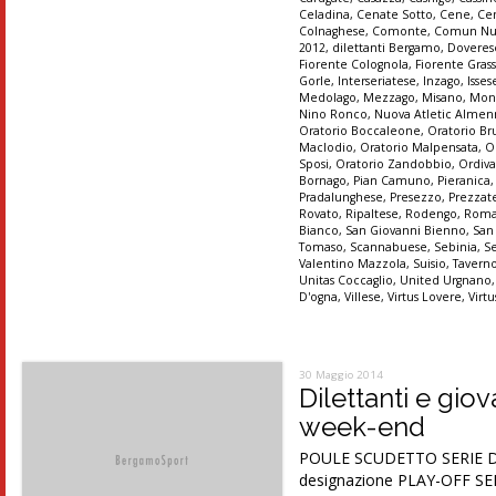
Celadina
,
Cenate Sotto
,
Cene
,
Ce
Colnaghese
,
Comonte
,
Comun Nu
2012
,
dilettanti Bergamo
,
Doveres
Fiorente Colognola
,
Fiorente Gras
Gorle
,
Interseriatese
,
Inzago
,
Isses
Medolago
,
Mezzago
,
Misano
,
Mon
Nino Ronco
,
Nuova Atletic Alme
Oratorio Boccaleone
,
Oratorio Br
Maclodio
,
Oratorio Malpensata
,
O
Sposi
,
Oratorio Zandobbio
,
Ordiva
Bornago
,
Pian Camuno
,
Pieranica
Pradalunghese
,
Presezzo
,
Prezzat
Rovato
,
Ripaltese
,
Rodengo
,
Roma
Bianco
,
San Giovanni Bienno
,
San
Tomaso
,
Scannabuese
,
Sebinia
,
S
Valentino Mazzola
,
Suisio
,
Tavern
Unitas Coccaglio
,
United Urgnano
D'ogna
,
Villese
,
Virtus Lovere
,
Virt
30 Maggio 2014
Dilettanti e giov
week-end
POULE SCUDETTO SERIE D Fi
designazione PLAY-OFF SER