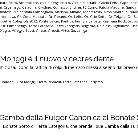
nate Sotto
,
Brembillese
,
calcio bergamasco
,
Calcio dilettanti
,
Calcio Leffe
,
Cappuccin
ne
,
Cavernago
,
Celadina
,
Cividino
,
Curnasco
,
Endine
,
FC Curno
,
Futura Madone
,
Gandin
siratese
,
Malpensata Campagnola
,
Mariano
,
Misano
,
Monterosso
,
Nova Montello
,
Nuova
ortenuova
,
Or. Costa Mezzate
,
Or. Fiorano
,
Or. Leffe
,
Or. Osio Sotto
,
Or. Telgate
,
Or. Z
isportiva Colognola 2012
,
Ponte Calcio
,
Pontida
,
Primula Barbata
,
Real Fara Rock
,
Sabbi
 Or. Pumenengo
,
Terza Categoria
,
Terza Categoria Bergamo
,
Ubialese
,
Urgnanese
,
Uso
 D'ogna
,
Villaggio Sposi
,
Villese
,
Virescit
,
Virtus Gazzaniga
Moriggi è il nuovo vicepresidente
ziosa. Dopo la raffica di colpi di mercato messi a segno dal bravo d
vo Taddeo
,
Luca Moriggi
,
Pietro Redaelli
,
Terza Categoria Bergamo
 Gamba dalla Fulgor Canonica al Bonate 
il Bonate Sotto di Terza Categoria, che prende i due Gamba dalla Ful