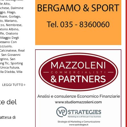
le Alto
,
schese
,
Dalmine
ggio
,
Filago
,
hiaie
,
Gorlago
,
to
,
Mariano
,
zzo
,
Nembrese
,
atorio Albino
,
ffe
,
Oratorio
illaggio Degli
Pessano Con
ozzuolo
,
 Calcinatese
,
Real
,
San Giovanni
egrino
,
San
ing Tlc
,
Sporting
,
Unica Futura
,
illa D'adda
,
Villa
LEGGI TUTTO
te del
ttesa di