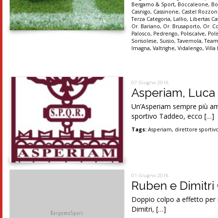
Bergamo & Sport
,
Boccaleone
,
Bo
Casnigo
,
Cassinone
,
Castel Rozzo
Terza Categoria
,
Lallio
,
Libertas Ca
Or. Bariano
,
Or. Brusaporto
,
Or. C
Palosco
,
Pedrengo
,
Poliscalve
,
Pol
Sorisolese
,
Suisio
,
Tavernola
,
Team
Imagna
,
Valtrighe
,
Vidalengo
,
Villa
07 Giugno 2016
Asperiam, Luca 
Un’Asperiam sempre più ambi
sportivo Taddeo, ecco […]
Tags:
Asperiam
,
direttore sporti
01 Giugno 2016
Ruben e Dimitri
Doppio colpo a effetto per 
Dimitri, […]