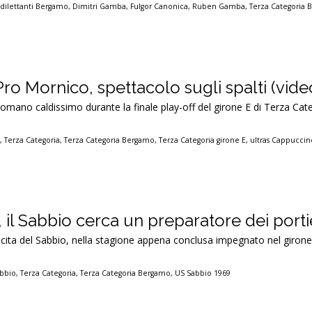
 dilettanti Bergamo
,
Dimitri Gamba
,
Fulgor Canonica
,
Ruben Gamba
,
Terza Categoria
o Mornico, spettacolo sugli spalti (vide
mano caldissimo durante la finale play-off del girone E di Terza Cate
o
,
Terza Categoria
,
Terza Categoria Bergamo
,
Terza Categoria girone E
,
ultras Cappuccin
 il Sabbio cerca un preparatore dei porti
scita del Sabbio, nella stagione appena conclusa impegnato nel girone
bbio
,
Terza Categoria
,
Terza Categoria Bergamo
,
US Sabbio 1969