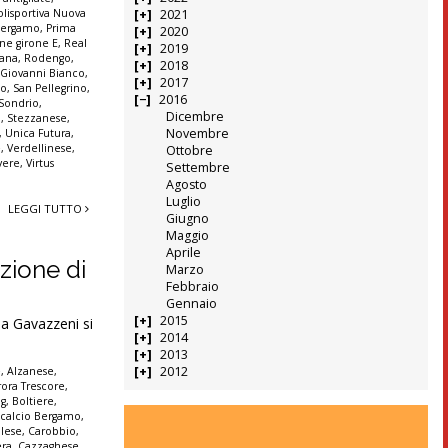
olisportiva Nuova
2021
 Bergamo
,
Prima
2020
ne girone E
,
Real
2019
tana
,
Rodengo
,
2018
 Giovanni Bianco
,
2017
no
,
San Pellegrino
,
2016
Sondrio
,
Dicembre
a
,
Stezzanese
,
Novembre
,
Unica Futura
,
e
,
Verdellinese
,
Ottobre
vere
,
Virtus
Settembre
Agosto
Luglio
LEGGI TUTTO
Giugno
Maggio
Aprile
zione di
Marzo
Febbraio
Gennaio
2015
ia Gavazzeni si
2014
2013
2012
è
,
Alzanese
,
ora Trescore
,
ng
,
Boltiere
,
,
calcio Bergamo
,
olese
,
Carobbio
,
era
,
Cazzaghese
,