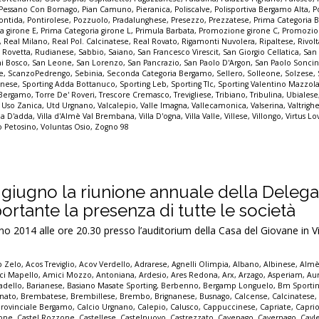
Pessano Con Bornago
,
Pian Camuno
,
Pieranica
,
Poliscalve
,
Polisportiva Bergamo Alta
,
P
ontida
,
Pontirolese
,
Pozzuolo
,
Pradalunghese
,
Presezzo
,
Prezzatese
,
Prima Categoria
a girone E
,
Prima Categoria girone L
,
Primula Barbata
,
Promozione girone C
,
Promozio
,
Real Milano
,
Real Pol. Calcinatese
,
Real Rovato
,
Rigamonti Nuvolera
,
Ripaltese
,
Rivol
,
Rovetta
,
Rudianese
,
Sabbio
,
Saiano
,
San Francesco Virescit
,
San Giorgio Cellatica
,
San
i Bosco
,
San Leone
,
San Lorenzo
,
San Pancrazio
,
San Paolo D'Argon
,
San Paolo Sonci
e
,
ScanzoPedrengo
,
Sebinia
,
Seconda Categoria Bergamo
,
Sellero
,
Solleone
,
Solzese
,
inese
,
Sporting Adda Bottanuco
,
Sporting Leb
,
Sporting Tlc
,
Sporting Valentino Mazzol
 Bergamo
,
Torre De' Roveri
,
Trescore Cremasco
,
Trevigliese
,
Tribiano
,
Tribulina
,
Ubialese
,
Uso Zanica
,
Utd Urgnano
,
Valcalepio
,
Valle Imagna
,
Vallecamonica
,
Valserina
,
Valtrigh
lla D'adda
,
Villa d'Almè Val Brembana
,
Villa D'ogna
,
Villa Valle
,
Villese
,
Villongo
,
Virtus Lo
io Petosino
,
Voluntas Osio
,
Zogno 98
0 giugno la riunione annuale della Delega
rtante la presenza di tutte le società
 2014 alle ore 20.30 presso l’auditorium della Casa del Giovane in V
p Zelo
,
Acos Treviglio
,
Acov Verdello
,
Adrarese
,
Agnelli Olimpia
,
Albano
,
Albinese
,
Alm
ci Mapello
,
Amici Mozzo
,
Antoniana
,
Ardesio
,
Ares Redona
,
Arx
,
Arzago
,
Asperiam
,
Aur
adello
,
Barianese
,
Basiano Masate Sporting
,
Berbenno
,
Bergamp Longuelo
,
Bm Sporti
nato
,
Brembatese
,
Brembillese
,
Brembo
,
Brignanese
,
Busnago
,
Calcense
,
Calcinatese
provinciale Bergamo
,
Calcio Urgnano
,
Calepio
,
Calusco
,
Cappuccinese
,
Capriate
,
Capri
none
,
Castel Rozzone
,
Castellese
,
Castelnuovo
,
Castrezzato
,
Cavenago
,
Cavernago
,
Cavl