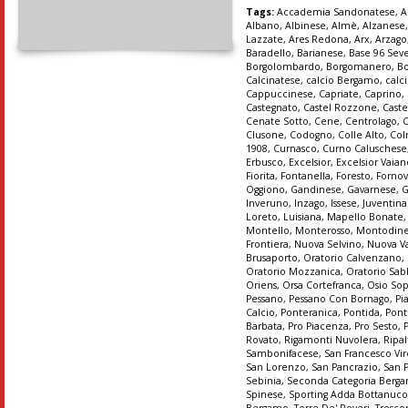
Tags:
Accademia Sandonatese
,
A
Albano
,
Albinese
,
Almè
,
Alzanese
Lazzate
,
Ares Redona
,
Arx
,
Arzago
Baradello
,
Barianese
,
Base 96 Sev
Borgolombardo
,
Borgomanero
,
B
Calcinatese
,
calcio Bergamo
,
calc
Cappuccinese
,
Capriate
,
Caprino
,
Castegnato
,
Castel Rozzone
,
Caste
Cenate Sotto
,
Cene
,
Centrolago
,
Clusone
,
Codogno
,
Colle Alto
,
Col
1908
,
Curnasco
,
Curno Caluschese
Erbusco
,
Excelsior
,
Excelsior Vaia
Fiorita
,
Fontanella
,
Foresto
,
Forno
Oggiono
,
Gandinese
,
Gavarnese
,
G
Inveruno
,
Inzago
,
Issese
,
Juventin
Loreto
,
Luisiana
,
Mapello Bonate
Montello
,
Monterosso
,
Montodin
Frontiera
,
Nuova Selvino
,
Nuova Va
Brusaporto
,
Oratorio Calvenzano
,
Oratorio Mozzanica
,
Oratorio Sab
Oriens
,
Orsa Cortefranca
,
Osio So
Pessano
,
Pessano Con Bornago
,
Pi
Calcio
,
Ponteranica
,
Pontida
,
Pont
Barbata
,
Pro Piacenza
,
Pro Sesto
,
Rovato
,
Rigamonti Nuvolera
,
Ripal
Sambonifacese
,
San Francesco Vir
San Lorenzo
,
San Pancrazio
,
San 
Sebinia
,
Seconda Categoria Berg
Spinese
,
Sporting Adda Bottanuc