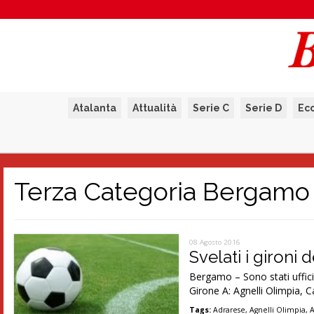
Atalanta
Attualità
Serie C
Serie D
Ec
Terza Categoria Bergamo
08 Agosto 2016
Svelati i gironi
Bergamo – Sono stati uffici
Girone A: Agnelli Olimpia, C
Tags:
Adrarese
,
Agnelli Olimpia
,