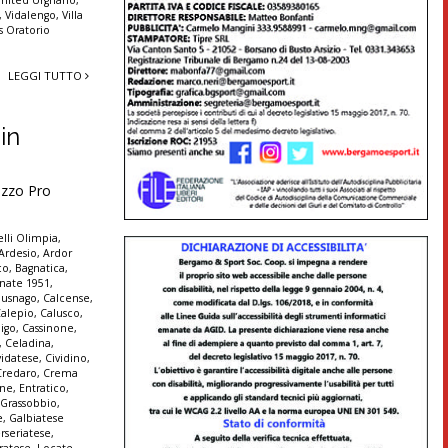
nited Urgnano
,
,
Vidalengo
,
Villa
us Oratorio
LEGGI TUTTO
 in
ezzo Pro
lli Olimpia
,
Ardesio
,
Ardor
co
,
Bagnatica
,
nate 1951
,
Busnago
,
Calcense
,
alepio
,
Calusco
,
igo
,
Cassinone
,
,
Celadina
,
vidatese
,
Cividino
,
Credaro
,
Crema
ine
,
Entratico
,
 Grassobbio
,
e
,
Galbiatese
erseriatese
,