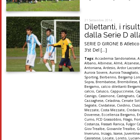
21 Settembre 2014
Dilettanti, i ris
dalla Serie D al
SERIE D GIRONE B Atletico M
3’st Del […]
Tags:
Accademia Sandonatese
,
A
Albano
,
Albinese
,
Almè
,
Alzanese
Antoniana
,
Ardesio
,
Ardor Lazzat
Aurora Sovere
,
Aurora Travagliato
Sporting
,
Berbenno
,
Bergamp Lon
Sopra
,
Brembatese
,
Brembillese
,
Bergamo
,
calcio dilettanti Berga
calcio
,
Calusco
,
Cappuccinese
,
Ca
Casnigo
,
Cassinone
,
Castegnato
,
Ca
Cazzaghese
,
Celadina
,
Cenate Sot
Segrate
,
Cividatese
,
Cividino
,
Clus
Mezzate
,
Costa Mezzate
,
Credaro
Doverese
,
Eccellenza Bergamo
,
E
Curno
,
FCD Grassobbio
,
Filago
,
Fio
Costanza
,
Frassati Ranica
,
Fulgor C
Giov Trealbe
,
Giovanile Trealbe
,
G
Inveruno
,
Inzago
,
Issese
,
Juventin
Casiratese
,
Locate
,
Loreto
,
Lucian