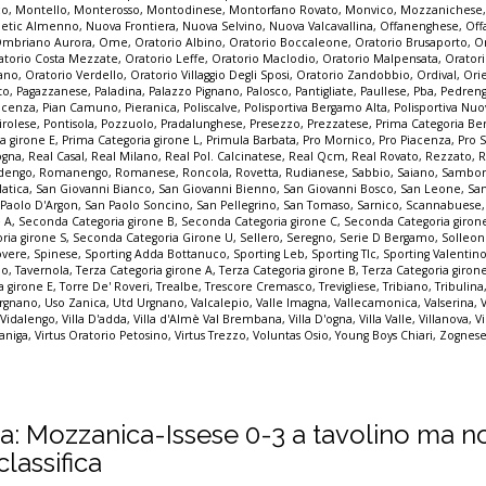
co
,
Montello
,
Monterosso
,
Montodinese
,
Montorfano Rovato
,
Monvico
,
Mozzanichese
letic Almenno
,
Nuova Frontiera
,
Nuova Selvino
,
Nuova Valcavallina
,
Offanenghese
,
Off
mbriano Aurora
,
Ome
,
Oratorio Albino
,
Oratorio Boccaleone
,
Oratorio Brusaporto
,
O
atorio Costa Mezzate
,
Oratorio Leffe
,
Oratorio Maclodio
,
Oratorio Malpensata
,
Orator
zano
,
Oratorio Verdello
,
Oratorio Villaggio Degli Sposi
,
Oratorio Zandobbio
,
Ordival
,
Ori
to
,
Pagazzanese
,
Paladina
,
Palazzo Pignano
,
Palosco
,
Pantigliate
,
Paullese
,
Pba
,
Pedren
acenza
,
Pian Camuno
,
Pieranica
,
Poliscalve
,
Polisportiva Bergamo Alta
,
Polisportiva Nuo
irolese
,
Pontisola
,
Pozzuolo
,
Pradalunghese
,
Presezzo
,
Prezzatese
,
Prima Categoria B
a girone E
,
Prima Categoria girone L
,
Primula Barbata
,
Pro Mornico
,
Pro Piacenza
,
Pro 
ogna
,
Real Casal
,
Real Milano
,
Real Pol. Calcinatese
,
Real Qcm
,
Real Rovato
,
Rezzato
,
R
dengo
,
Romanengo
,
Romanese
,
Roncola
,
Rovetta
,
Rudianese
,
Sabbio
,
Saiano
,
Sambon
latica
,
San Giovanni Bianco
,
San Giovanni Bienno
,
San Giovanni Bosco
,
San Leone
,
Sa
 Paolo D'Argon
,
San Paolo Soncino
,
San Pellegrino
,
San Tomaso
,
Sarnico
,
Scannabuese
e A
,
Seconda Categoria girone B
,
Seconda Categoria girone C
,
Seconda Categoria giron
ria girone S
,
Seconda Categoria Girone U
,
Sellero
,
Seregno
,
Serie D Bergamo
,
Solleo
overe
,
Spinese
,
Sporting Adda Bottanuco
,
Sporting Leb
,
Sporting Tlc
,
Sporting Valentin
io
,
Tavernola
,
Terza Categoria girone A
,
Terza Categoria girone B
,
Terza Categoria giron
a girone E
,
Torre De' Roveri
,
Trealbe
,
Trescore Cremasco
,
Trevigliese
,
Tribiano
,
Tribulina
rgnano
,
Uso Zanica
,
Utd Urgnano
,
Valcalepio
,
Valle Imagna
,
Vallecamonica
,
Valserina
,
,
Vidalengo
,
Villa D'adda
,
Villa d'Almè Val Brembana
,
Villa D'ogna
,
Villa Valle
,
Villanova
,
Vi
zaniga
,
Virtus Oratorio Petosino
,
Virtus Trezzo
,
Voluntas Osio
,
Young Boys Chiari
,
Zognese
rza: Mozzanica-Issese 0-3 a tavolino ma n
classifica