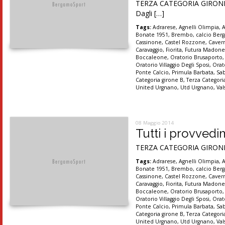
TERZA CATEGORIA GIRONI A,
Dagli […]
Tags:
Adrarese
,
Agnelli Olimpia
,
Bonate 1951
,
Brembo
,
calcio Be
Cassinone
,
Castel Rozzone
,
Caver
Caravaggio
,
Fiorita
,
Futura Madon
Boccaleone
,
Oratorio Brusaporto
Oratorio Villaggio Degli Sposi
,
Orat
Ponte Calcio
,
Primula Barbata
,
Sa
Categoria girone B
,
Terza Categori
United Urgnano
,
Utd Urgnano
,
Val
08 Maggio 2014
Tutti i provvedim
TERZA CATEGORIA GIRONI A, B
Tags:
Adrarese
,
Agnelli Olimpia
,
Bonate 1951
,
Brembo
,
calcio Be
Cassinone
,
Castel Rozzone
,
Caver
Caravaggio
,
Fiorita
,
Futura Madon
Boccaleone
,
Oratorio Brusaporto
Oratorio Villaggio Degli Sposi
,
Orat
Ponte Calcio
,
Primula Barbata
,
Sa
Categoria girone B
,
Terza Categori
United Urgnano
,
Utd Urgnano
,
Val