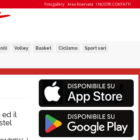
Fotogallery
Area Riservata
I NOSTRI CONTATTI
nili
Volley
Basket
Ciclismo
Sport vari
 ed il
stel
una diretta […]