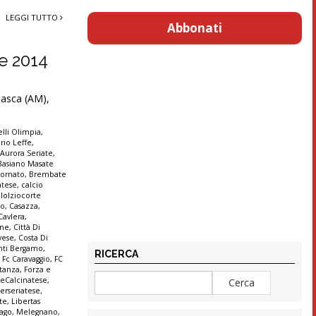
LEGGI TUTTO
Abbonati
re 2014
 Casca (AM),
lli Olimpia
,
rio Leffe
,
,
Aurora Seriate
,
Basiano Masate
ornato
,
Brembate
atese
,
calcio
lolziocorte
co
,
Casazza
,
Cavlera
,
ine
,
Città Di
vese
,
Costa Di
anti Bergamo
,
RICERCA
,
Fc Caravaggio
,
FC
stanza
,
Forza e
seCalcinatese
,
terseriatese
,
te
,
Libertas
ago
,
Melegnano
,