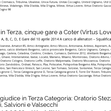
re Cremasco
,
Tribulina
,
Ubialese
,
Unica Futura
,
Unitas Coccaglio
,
United Urgnano
,
Utd 
llinese
,
Vidalengo
,
Villa D'adda
,
Villa D'ogna
,
Villese
,
Virtus Lovere
,
Virtus Oratorio Gazz
Zogno 98
in Terza, cinque gare a Coter (Virtus Lov
, C, D, E Gare del 10 aprile 2014 A carico di allenatori – Squalifica
Alzanese
,
Amatori 85
,
Amici Antegnate
,
Amici Mozzo
,
Antoniana
,
Ardesio
,
Asperiam
,
A
rgamo
,
calcio dilettanti Bergamo
,
calcio provinciale Bergamo
,
Calcio Urgnano
,
Calepio
,
nago
,
Cavlera
,
Celadina
,
Cividino
,
Credaro
,
Curnasco
,
Dalmine 2012
,
dilettanti Bergam
e
,
Ghiaie
,
Interseriatese
,
Issese
,
Locate
,
Mariano
,
Misano
,
Monterosso
,
Oratorio Albino
,
,
Oratorio Cologno
,
Oratorio Leffe
,
Oratorio Malpensata
,
Oratorio Mozzanica
,
Oratorio
orio Zandobbio
,
Ordival
,
Palosco
,
Pba
,
Poliscalve
,
Polisportiva Bergamo Alta
,
Polisporti
bbio
,
San Francesco Virescit
,
San Leone
,
San Tomaso
,
Solzese
,
Sorisolese
,
Terza Categor
a girone C
,
Terza Categoria girone D
,
Terza Categoria girone E
,
Torre De' Roveri
,
Tribuli
serina
,
Villa D'adda
,
Villa D'ogna
,
Virtus Lovere
,
Virtus Oratorio Gazzaniga
,
Virtus Orator
 giudice in Terza Categoria: Oratorio Ste
, Salvioni e Valsecchi