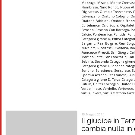
Mezzago
,
Misano
,
Monte Cremas
Nembrese
,
Nino Ronco
,
Nuova At
Olginatese
,
Olimpic Trezzanese
,
O
Calvenzano
,
Oratorio Cologno
,
Or
Oratorio Sabbioni
,
Oratorio Stez
Cortefranca
,
Osio Sopra
,
Ospitalet
Pessano
,
Pessano Con Bornago
,
Pi
Calcio
,
Ponteranica
,
Pontida
,
Pont
Categoria girone D
,
Prima Categori
Bergamo
,
Real Bolgare
,
Real Borg
Nuvolera
,
Ripaltese
,
Rivoltana
,
Ro
Francesco Virescit
,
San Giorgio Cel
Martino Leffe
,
San Pancrazio
,
San
Sebinia
,
Seconda Categoria giron
Categoria girone I
,
Seconda catego
Sondrio
,
Soresinese
,
Sorisolese
,
S
Sportiva Azzano
,
Stezzanese
,
Suis
Categoria girone D
,
Terza Categori
Futura
,
Unitas Coccaglio
,
United U
Verdellinese
,
Verdello
,
Vertovese
Virtus Lovere
,
Virtus Oratorio Gaz
15 Maggio 2014
Il giudice in Te
cambia nulla in 