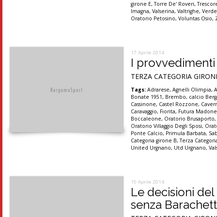
girone E
,
Torre De' Roveri
,
Tresco
Imagna
,
Valserina
,
Valtrighe
,
Verde
Oratorio Petosino
,
Voluntas Osio
,
17 Aprile 2014
I provvedimenti 
TERZA CATEGORIA GIRONI A, B
Tags:
Adrarese
,
Agnelli Olimpia
,
Bonate 1951
,
Brembo
,
calcio Be
Cassinone
,
Castel Rozzone
,
Caver
Caravaggio
,
Fiorita
,
Futura Madon
Boccaleone
,
Oratorio Brusaporto
Oratorio Villaggio Degli Sposi
,
Orat
Ponte Calcio
,
Primula Barbata
,
Sa
Categoria girone B
,
Terza Categori
United Urgnano
,
Utd Urgnano
,
Val
10 Aprile 2014
Le decisioni del
senza Barachetti