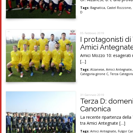
Tags:
Bagnatica
,
Castel Rozzone
,
D
05 Febbraio 2019
I protagonisti d
Amici Antegnate
Amici Mozzo 10: esagerati n
[…]
Tags:
Alzanese
,
Amici Antegnate
Categoria girone C
,
Terza Categori
31 Gennaio 2019
Terza D: domeni
Canonica
La recente ripartenza della 
tra Amici Antegnate […]
Tags:
Amici Antegnate
,
Fulgor Ca