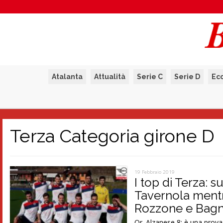
Atalanta
Attualità
Serie C
Serie D
Ec
Terza Categoria girone D
19 Febbraio 2019
I top di Terza: s
Tavernola mentre
Rozzone e Bagn
Or. Alzanese 8: è una prova 