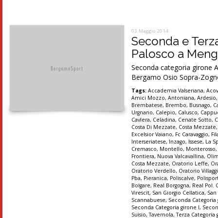
03 Maggio 2014
Seconda e Terza,
Palosco a Meng
Seconda categoria girone A
Bergamo Osio Sopra-Zogno 
Tags:
Accademia Valseriana
,
Acov
Amici Mozzo
,
Antoniana
,
Ardesio
Brembatese
,
Brembo
,
Busnago
,
C
Urgnano
,
Calepio
,
Calusco
,
Cappu
Cavlera
,
Celadina
,
Cenate Sotto
,
Costa Di Mezzate
,
Costa Mezzate
Excelsior Vaiano
,
Fc Caravaggio
,
Fi
Interseriatese
,
Inzago
,
Issese
,
La S
Cremasco
,
Montello
,
Monterosso
Frontiera
,
Nuova Valcavallina
,
Oli
Costa Mezzate
,
Oratorio Leffe
,
Or
Oratorio Verdello
,
Oratorio Villagg
Pba
,
Pieranica
,
Poliscalve
,
Polispor
Bolgare
,
Real Borgogna
,
Real Pol. 
Virescit
,
San Giorgio Cellatica
,
San
Scannabuese
,
Seconda Categoria 
Seconda Categoria girone I
,
Secon
Suisio
,
Tavernola
,
Terza Categoria 