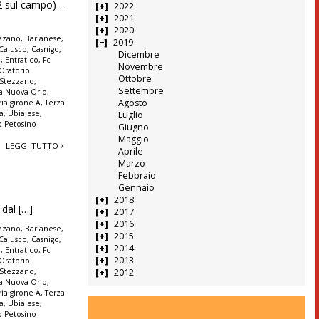
2 sul campo) –
2022
2021
2020
zzano
,
Barianese
,
2019
Calusco
,
Casnigo
,
Dicembre
o
,
Entratico
,
Fc
Novembre
Oratorio
Ottobre
 Stezzano
,
Settembre
va Nuova Orio
,
Agosto
ia girone A
,
Terza
na
,
Ubialese
,
Luglio
io Petosino
Giugno
Maggio
LEGGI TUTTO
Aprile
Marzo
Febbraio
Gennaio
2018
 dal […]
2017
2016
zzano
,
Barianese
,
2015
Calusco
,
Casnigo
,
2014
o
,
Entratico
,
Fc
2013
Oratorio
 Stezzano
,
2012
va Nuova Orio
,
ia girone A
,
Terza
na
,
Ubialese
,
io Petosino