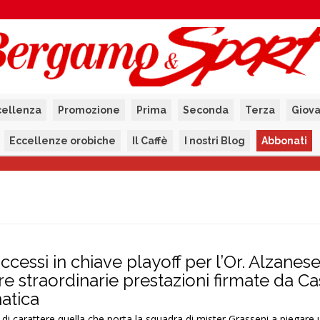
cellenza
Promozione
Prima
Seconda
Terza
Giova
Eccellenze orobiche
Il Caffè
I nostri Blog
Abbonati
uccessi in chiave playoff per l’Or. Alzanese
 straordinarie prestazioni firmate da Ca
atica
di carattere quella che porta la squadra di mister Grasseni a piegare 