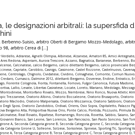
 le designazioni arbitrali: la supersfida d
hini
 Berbenno-Suisio, arbitro Oberti di Bergamo Mozzo-Medolago, arbitro
98, arbitro Cerea di […]
 Verdello
,
Adrarese
,
Agnelli Olimpia
,
Albinese
,
Alzanese
,
Amatori 85
,
Amici Antegnate
,
Ares Redona
,
Asperiam
,
Aurora Trescore
,
Azzano
,
Bagnatica
,
Barianese
,
Berbenno
,
Bo
alcense
,
Calcinatese
,
calcio Bergamo
,
calcio dilettanti Bergamo
,
calcio provinciale B
ccinese
,
Capriate
,
Carobbio
,
Casnigo
,
Cassinone
,
Castel Rozzone
,
Castelnuovo
,
Cavena
Cene
,
Centrolago
,
Chignolo
,
Cividatese
,
Cividino
,
Colnaghese
,
Comonte
,
Comun Nuovo
,
Credaro
,
Curnasco
,
Dalmine 2012
,
dilettanti Bergamo
,
Doverese
,
Endine
,
Entratico
,
E
lago
,
Fiorente Colognola
,
Fiorita
,
Fontanella
,
Fornovo
,
Fulgor Canonica
,
Futura Madone
portiva
,
Lallio
,
Levate
,
Libertas Casiratese
,
Locate
,
Loreto
,
Mariano
,
Medolago
,
Mezzag
,
Montodinese
,
Montorfano Rovato
,
Mozzo
,
Nembrese
,
Nino Ronco
,
Nuova Atletic A
mpic Trezzanese
,
Oratorio Albino
,
Oratorio Boccaleone
,
Oratorio Brusaporto
,
Oratorio
atorio Maclodio
,
Oratorio Malpensata
,
Oratorio Mozzanica
,
Oratorio Sabbioni
,
Orator
io Degli Sposi
,
Oratorio Zandobbio
,
Ordival
,
Oriens
,
Osio Sopra
,
Ospitaletto
,
Palazzo P
tiva Bergamo Alta
,
Polisportiva Nuova Orio
,
Ponte Calcio
,
Pontida
,
Pozzuolo
,
Primula B
Calcinatese
,
Real Rovato
,
Ripaltese
,
Romanengo
,
Roncola
,
Rovetta
,
Sabbio
,
Saiano
,
Sa
 Giovanni Bianco
,
San Leone
,
San Lorenzo
,
San Pancrazio
,
San Paolo Soncino
,
San To
girone A
,
Seconda Categoria girone B
,
Seconda Categoria girone C
,
Seconda Categoria 
da Categoria Girone U
,
Solleone
,
Solzese
,
Sorisolese
,
Spinese
,
Sporting Tlc
,
Sporting V
girone A
,
Terza Categoria girone B
,
Terza Categoria girone C
,
Terza Categoria girone D
,