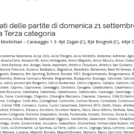
ultati delle partite di domenica 21 settemb
la Terza categoria
ontichiari – Caravaggio 1-3: 4’pt Zagari (C), 8’pt Brognoli (C), 44’pt
ccademia Valseriana
,
Acop Zelo
,
Acos Treviglio
,
Acov Verdello
,
Adrarese
,
Adrense
,
Agne
,
AlzanoCene
,
Amatori 85
,
Amici Antegnate
,
Amici Mapello
,
Amici Mozzo
,
Amici Orato
e
,
Ares Redona
,
Arx
,
Arzago
,
Asola
,
Asperiam
,
Atletico Chiuduno
,
Atletico San Giuliano
,
Aurora Trescore
,
Azzano
,
Badalasco
,
Bagnatica
,
Baradello
,
Barianese
,
Base 96 Seveso
,
guelo
,
Biassono
,
Bm Sporting
,
Boltiere
,
Bonate 1951
,
Borgolombardo
,
Borgomanero
,
B
Brembo
,
Brianza Cernusco Merate
,
Brignanese
,
Brusaporto
,
Busnago
,
Calcense
,
Calcin
mo
,
calcio provinciale Bergamo
,
Calcio Rudianese
,
Calcio Urgnano
,
Calepio
,
Calolzio
,
Ca
priate
,
Caprino
,
Capriolese
,
Caravaggio
,
Carobbio
,
Carugate
,
Casalbuttano
,
Casalmaioc
stel Rozzone
,
Castellana
,
Castellese
,
Castelnuovo
,
Castrezzato
,
Cavenago
,
Cavernago
,
to
,
Cene
,
Centrolago
,
Chignolo
,
Ciliverghe Mazzano
,
Cisanese
,
Ciserano
,
Città Di Dalm
one
,
Codogno
,
Colle Alto
,
Colnaghese
,
Comonte
,
Comun Nuovo
,
Cornatese
,
Cortenuo
,
Crema 1908
,
Curnasco
,
Curno
,
Curno Caluschese
,
Dalmine 2012
,
Darfo
,
Desio
,
dilett
ndine
,
Entratico
,
Erbusco
,
Excelsior
,
Excelsior Vaiano
,
Falco
,
Falco Albino
,
Fanfulla
,
Fara
rente Colognola
,
Fiorente Grassobbio
,
Fiorita
,
Fontanella
,
Foresto
,
Fornovo
,
Forza & Co
anonica
,
Futura Madone
,
Galbiatese Oggiono
,
Gandinese
,
Gavarnese
,
Ghiaie
,
Ghisalbe
orlago
,
Gorle
,
Governolese
,
Gozzano
,
Grassobbio
,
Grumellese
,
Immacolata Alzano
,
In
a Covo
,
La Dominante
,
La Sportiva
,
La Torre
,
Lallio
,
Lecco
,
Legnago Salus
,
Lemine
,
Leva
o Manara
,
Luisiana
,
Mapello Bonate
,
MapelloBonate
,
Mariano
,
Mario Zanconti
,
Medol