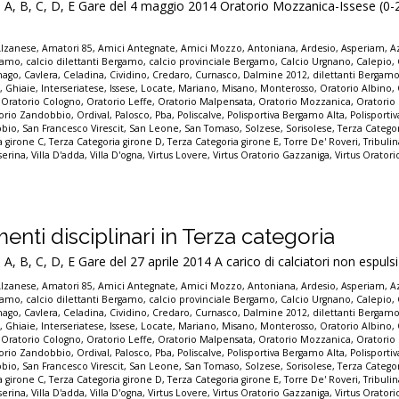
 B, C, D, E Gare del 4 maggio 2014 Oratorio Mozzanica-Issese (0-
Alzanese
,
Amatori 85
,
Amici Antegnate
,
Amici Mozzo
,
Antoniana
,
Ardesio
,
Asperiam
,
A
rgamo
,
calcio dilettanti Bergamo
,
calcio provinciale Bergamo
,
Calcio Urgnano
,
Calepio
,
nago
,
Cavlera
,
Celadina
,
Cividino
,
Credaro
,
Curnasco
,
Dalmine 2012
,
dilettanti Bergam
e
,
Ghiaie
,
Interseriatese
,
Issese
,
Locate
,
Mariano
,
Misano
,
Monterosso
,
Oratorio Albino
,
,
Oratorio Cologno
,
Oratorio Leffe
,
Oratorio Malpensata
,
Oratorio Mozzanica
,
Oratorio
orio Zandobbio
,
Ordival
,
Palosco
,
Pba
,
Poliscalve
,
Polisportiva Bergamo Alta
,
Polisporti
bbio
,
San Francesco Virescit
,
San Leone
,
San Tomaso
,
Solzese
,
Sorisolese
,
Terza Categor
a girone C
,
Terza Categoria girone D
,
Terza Categoria girone E
,
Torre De' Roveri
,
Tribuli
serina
,
Villa D'adda
,
Villa D'ogna
,
Virtus Lovere
,
Virtus Oratorio Gazzaniga
,
Virtus Orator
enti disciplinari in Terza categoria
, C, D, E Gare del 27 aprile 2014 A carico di calciatori non espulsi
Alzanese
,
Amatori 85
,
Amici Antegnate
,
Amici Mozzo
,
Antoniana
,
Ardesio
,
Asperiam
,
A
rgamo
,
calcio dilettanti Bergamo
,
calcio provinciale Bergamo
,
Calcio Urgnano
,
Calepio
,
nago
,
Cavlera
,
Celadina
,
Cividino
,
Credaro
,
Curnasco
,
Dalmine 2012
,
dilettanti Bergam
e
,
Ghiaie
,
Interseriatese
,
Issese
,
Locate
,
Mariano
,
Misano
,
Monterosso
,
Oratorio Albino
,
,
Oratorio Cologno
,
Oratorio Leffe
,
Oratorio Malpensata
,
Oratorio Mozzanica
,
Oratorio
orio Zandobbio
,
Ordival
,
Palosco
,
Pba
,
Poliscalve
,
Polisportiva Bergamo Alta
,
Polisporti
bbio
,
San Francesco Virescit
,
San Leone
,
San Tomaso
,
Solzese
,
Sorisolese
,
Terza Categor
a girone C
,
Terza Categoria girone D
,
Terza Categoria girone E
,
Torre De' Roveri
,
Tribuli
serina
,
Villa D'adda
,
Villa D'ogna
,
Virtus Lovere
,
Virtus Oratorio Gazzaniga
,
Virtus Orator