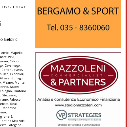
LEGGI TUTTO
i
 Beloli di
,
Amici Mapello
,
nate 1951
,
ergamo
,
Calcio
go
,
Cavernago
,
,
Cortenuovese
,
rbusco
,
Excelsior
,
,
Ghiaie
,
Gorlago
,
o
,
Misano
,
Monte
lmenno
,
Nuova
 Cologno
,
Oratorio
io Stezzano
,
ignano
,
Palosco
,
arbata
,
Real
n Francesco
maso
,
girone E
,
alentino Mazzola
,
Terza Categoria