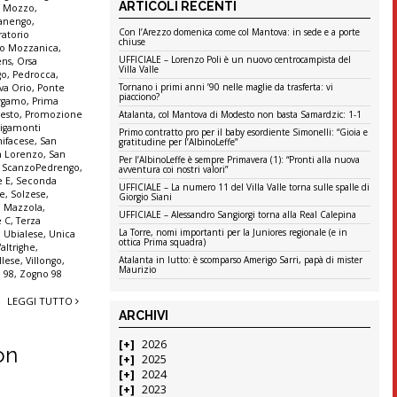
ARTICOLI RECENTI
,
Mozzo
,
anengo
,
Con l’Arezzo domenica come col Mantova: in sede e a porte
ratorio
chiuse
io Mozzanica
,
UFFICIALE – Lorenzo Poli è un nuovo centrocampista del
ens
,
Orsa
Villa Valle
go
,
Pedrocca
,
Tornano i primi anni ’90 nelle maglie da trasferta: vi
va Orio
,
Ponte
piacciono?
ergamo
,
Prima
Sesto
,
Promozione
Atalanta, col Mantova di Modesto non basta Samardzic: 1-1
igamonti
Primo contratto pro per il baby esordiente Simonelli: “Gioia e
ifacese
,
San
gratitudine per l’AlbinoLeffe”
n Lorenzo
,
San
Per l’AlbinoLeffe è sempre Primavera (1): “Pronti alla nuova
,
ScanzoPedrengo
,
avventura coi nostri valori”
e E
,
Seconda
UFFICIALE – La numero 11 del Villa Valle torna sulle spalle di
ne
,
Solzese
,
Giorgio Siani
o Mazzola
,
UFFICIALE – Alessandro Sangiorgi torna alla Real Calepina
e C
,
Terza
La Torre, nomi importanti per la Juniores regionale (e in
,
Ubialese
,
Unica
ottica Prima squadra)
Valtrighe
,
Atalanta in lutto: è scomparso Amerigo Sarri, papà di mister
llese
,
Villongo
,
Maurizio
 98
,
Zogno 98
LEGGI TUTTO
ARCHIVI
2026
on
2025
2024
2023