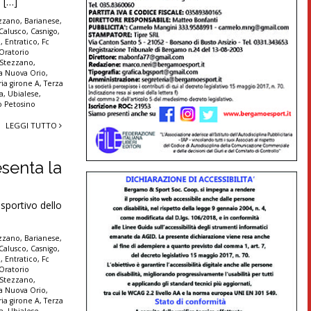
 […]
zzano
,
Barianese
,
Calusco
,
Casnigo
,
o
,
Entratico
,
Fc
Oratorio
 Stezzano
,
va Nuova Orio
,
ia girone A
,
Terza
na
,
Ubialese
,
io Petosino
LEGGI TUTTO
esenta la
sportivo dello
zzano
,
Barianese
,
Calusco
,
Casnigo
,
o
,
Entratico
,
Fc
Oratorio
 Stezzano
,
va Nuova Orio
,
ia girone A
,
Terza