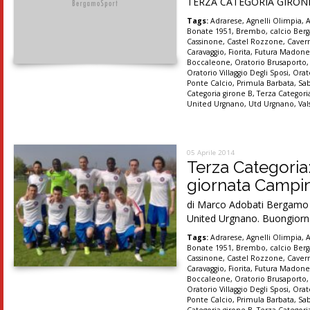
TERZA CATEGORIA GIRONI A, 
Tags:
Adrarese
,
Agnelli Olimpia
,
Bonate 1951
,
Brembo
,
calcio Be
Cassinone
,
Castel Rozzone
,
Caver
Caravaggio
,
Fiorita
,
Futura Madon
Boccaleone
,
Oratorio Brusaporto
Oratorio Villaggio Degli Sposi
,
Orat
Ponte Calcio
,
Primula Barbata
,
Sa
Categoria girone B
,
Terza Categori
United Urgnano
,
Utd Urgnano
,
Val
05 Aprile 2014
Terza Categoria:
giornata Campin
di Marco Adobati Bergamo – 
United Urgnano. Buongiorno
Tags:
Adrarese
,
Agnelli Olimpia
,
Bonate 1951
,
Brembo
,
calcio Be
Cassinone
,
Castel Rozzone
,
Caver
Caravaggio
,
Fiorita
,
Futura Madon
Boccaleone
,
Oratorio Brusaporto
Oratorio Villaggio Degli Sposi
,
Orat
Ponte Calcio
,
Primula Barbata
,
Sa