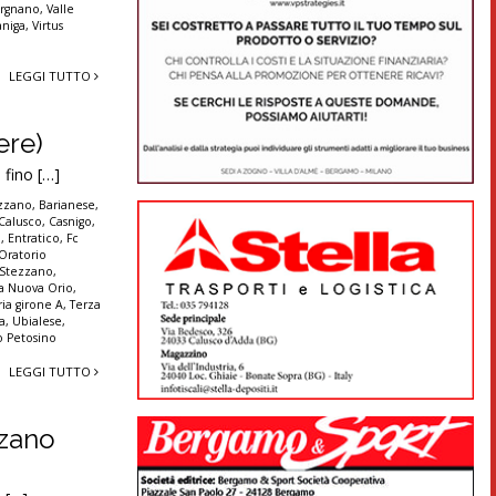
Urgnano
,
Valle
aniga
,
Virtus
LEGGI TUTTO
ere)
 fino […]
zzano
,
Barianese
,
Calusco
,
Casnigo
,
o
,
Entratico
,
Fc
Oratorio
 Stezzano
,
va Nuova Orio
,
ia girone A
,
Terza
na
,
Ubialese
,
io Petosino
LEGGI TUTTO
zzano