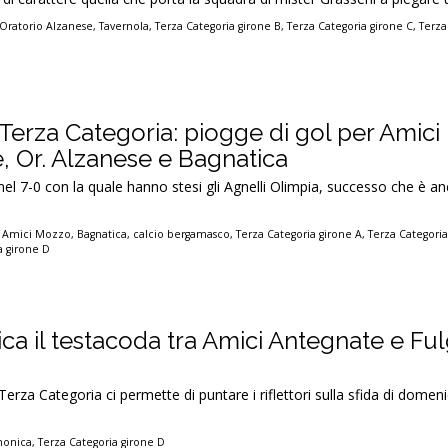
Oratorio Alzanese
,
Tavernola
,
Terza Categoria girone B
,
Terza Categoria girone C
,
Terza
i Terza Categoria: piogge di gol per Amic
, Or. Alzanese e Bagnatica
el 7-0 con la quale hanno stesi gli Agnelli Olimpia, successo che è an
,
Amici Mozzo
,
Bagnatica
,
calcio bergamasco
,
Terza Categoria girone A
,
Terza Categoria
a girone D
ca il testacoda tra Amici Antegnate e Fu
Terza Categoria ci permette di puntare i riflettori sulla sfida di dome
nonica
,
Terza Categoria girone D