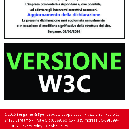
©2026
Bergamo & Sport
società cooperativa - Piazzale San Paolo 27 -
24128 Bergamo - P Iva e CF: 03589380165 - Reg. Imprese BG-391399 -
-
-
CREDITS
Privacy Policy
Cookie Policy