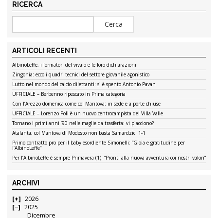
RICERCA
ARTICOLI RECENTI
AlbinoLeffe, i formatori del vivaio e le loro dichiarazioni
Zingonia: ecco i quadri tecnici del settore giovanile agonistico
Lutto nel mondo del calcio dilettanti: si è spento Antonio Pavan
UFFICIALE – Berbenno ripescato in Prima categoria
Con l’Arezzo domenica come col Mantova: in sede e a porte chiuse
UFFICIALE – Lorenzo Poli è un nuovo centrocampista del Villa Valle
Tornano i primi anni ’90 nelle maglie da trasferta: vi piacciono?
Atalanta, col Mantova di Modesto non basta Samardzic: 1-1
Primo contratto pro per il baby esordiente Simonelli: “Gioia e gratitudine per
l’AlbinoLeffe”
Per l’AlbinoLeffe è sempre Primavera (1): “Pronti alla nuova avventura coi nostri valori”
ARCHIVI
2026
2025
Dicembre