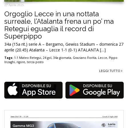
27 Aprile 2025
Orgoglio Lecce in una nottata
surreale, l’Atalanta frena un po’ ma
Retegui eguaglia il record di
Superpippo
34a (15a rit.) serie A – Bergamo, Gewiss Stadium – domenica 27
aprile (20.45) Atalanta – Lecce 1-1 (0-1) ATALANTA […]
Tags:
1-1 Mateo Retegui
,
24 gol
,
34a giornata
,
Graziano Fiorita
,
Lecce
,
Pippo
Inzaghi
,
rigore
,
terza posto
LEGGI TUTTO