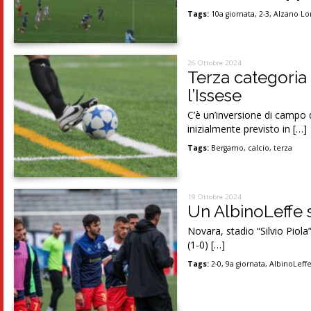
Tags:
10a giornata
,
2-3
,
Alzano L
26 Ottobre 2024
Terza categoria 
l’Issese
C’è un’inversione di campo 
inizialmente previsto in […]
Tags:
Bergamo
,
calcio
,
terza
19 Ottobre 2024
Un AlbinoLeffe sp
Novara, stadio “Silvio Piol
(1-0) […]
Tags:
2-0
,
9a giornata
,
AlbinoLeff