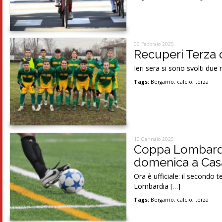
06 Febbraio 2025
Recuperi Terza 
Ieri sera si sono svolti due
Tags:
Bergamo
,
calcio
,
terza
10 Gennaio 2025
Coppa Lombardia 
domenica a Cas
Ora è ufficiale: il secondo 
Lombardia […]
Tags:
Bergamo
,
calcio
,
terza