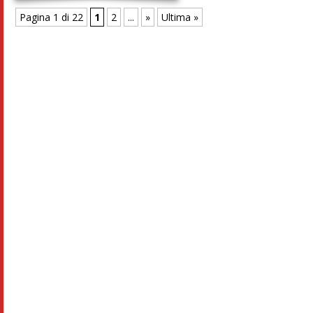
Pagina 1 di 22
1
2
...
»
Ultima »