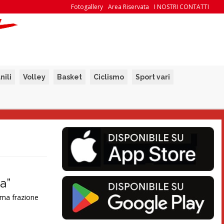
Fotogallery
Area Riservata
I NOSTRI CONTATTI
nili
Volley
Basket
Ciclismo
Sport vari
a”
ima frazione