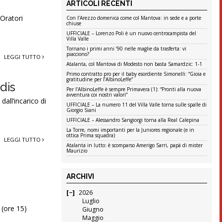
ARTICOLI RECENTI
’Oratori
Con l’Arezzo domenica come col Mantova: in sede e a porte
chiuse
UFFICIALE – Lorenzo Poli è un nuovo centrocampista del
Villa Valle
Tornano i primi anni ’90 nelle maglie da trasferta: vi
piacciono?
LEGGI TUTTO
Atalanta, col Mantova di Modesto non basta Samardzic: 1-1
Primo contratto pro per il baby esordiente Simonelli: “Gioia e
gratitudine per l’AlbinoLeffe”
dis
Per l’AlbinoLeffe è sempre Primavera (1): “Pronti alla nuova
avventura coi nostri valori”
dall’incarico di
UFFICIALE – La numero 11 del Villa Valle torna sulle spalle di
Giorgio Siani
UFFICIALE – Alessandro Sangiorgi torna alla Real Calepina
La Torre, nomi importanti per la Juniores regionale (e in
ottica Prima squadra)
LEGGI TUTTO
Atalanta in lutto: è scomparso Amerigo Sarri, papà di mister
Maurizio
ARCHIVI
2026
Luglio
 (ore 15)
Giugno
Maggio