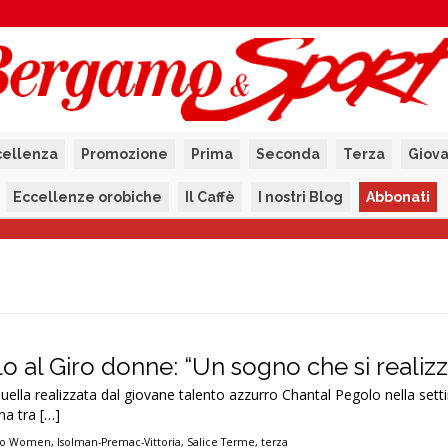
cellenza
Promozione
Prima
Seconda
Terza
Giova
Eccellenze orobiche
Il Caffè
I nostri Blog
Abbonati
lo al Giro donne: “Un sogno che si realizz
ella realizzata dal giovane talento azzurro Chantal Pegolo nella sett
na tra […]
ro Women
,
Isolman-Premac-Vittoria
,
Salice Terme
,
terza