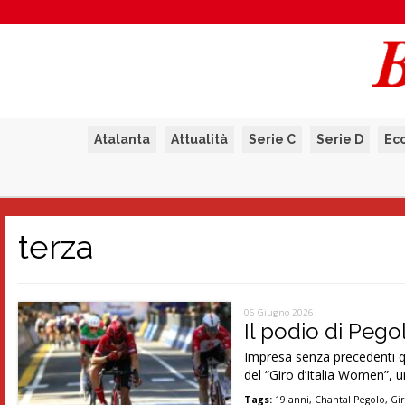
Atalanta
Attualità
Serie C
Serie D
Ec
terza
06 Giugno 2026
Il podio di Pego
Impresa senza precedenti qu
del “Giro d’Italia Women”, u
Tags:
19 anni
,
Chantal Pegolo
,
Gi