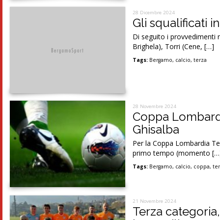
28 Dicembre 2024
Gli squalificati 
Di seguito i provvedimenti 
Brighela), Torri (Cene, […]
Tags:
Bergamo
,
calcio
,
terza
28 Novembre 2024
Coppa Lombardia 
Ghisalba
Per la Coppa Lombardia Terz
primo tempo (momento […
Tags:
Bergamo
,
calcio
,
coppa
,
te
21 Novembre 2024
Terza categoria,