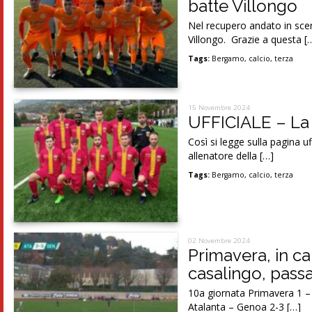
batte Villongo
Nel recupero andato in scen
Villongo. Grazie a questa [
Tags:
Bergamo
,
calcio
,
terza
15 Novembre 2024
UFFICIALE – La 
Così si legge sulla pagina uf
allenatore della […]
Tags:
Bergamo
,
calcio
,
terza
02 Novembre 2024
Primavera, in c
casalingo, pass
10a giornata Primavera 1 –
Atalanta – Genoa 2-3 […]