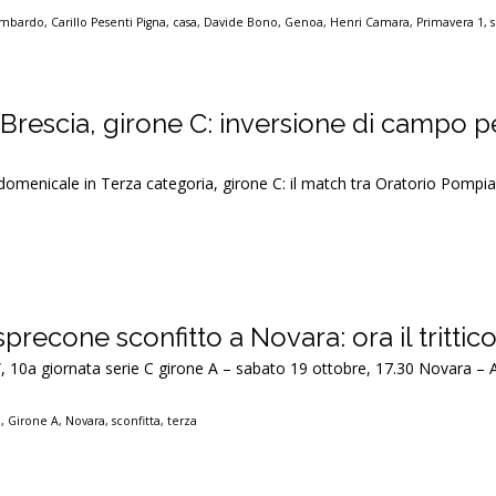
ombardo
,
Carillo Pesenti Pigna
,
casa
,
Davide Bono
,
Genoa
,
Henri Camara
,
Primavera 1
,
Brescia, girone C: inversione di campo p
domenicale in Terza categoria, girone C: il match tra Oratorio Pompi
recone sconfitto a Novara: ora il trittico 
a”, 10a giornata serie C girone A – sabato 19 ottobre, 17.30 Novara – 
e
,
Girone A
,
Novara
,
sconfitta
,
terza