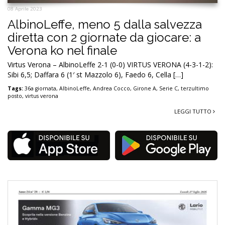
08 Aprile 2023
AlbinoLeffe, meno 5 dalla salvezza
diretta con 2 giornate da giocare: a
Verona ko nel finale
Virtus Verona – AlbinoLeffe 2-1 (0-0) VIRTUS VERONA (4-3-1-2):
Sibi 6,5; Daffara 6 (1′ st Mazzolo 6), Faedo 6, Cella […]
Tags:
36a giornata
,
AlbinoLeffe
,
Andrea Cocco
,
Girone A
,
Serie C
,
terzultimo
posto
,
virtus verona
LEGGI TUTTO