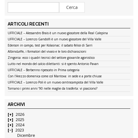
ARTICOLI RECENTI
UFFICIALE – Alessandro Brais è un nuovo giocatore della Real Calepina
UFFICIALE – Lorenzo Gandolfi è un nuovo giocatore del Villa Valle
Ederson in campo, test per Kolasinac: il sabato felice di Sarri
AlbinoLeffe, i formatori del vivaio e le loro dichiarazioni
Zingonia: ecco i quadri tecnici del settore giovanile agonistico
Lutto nel mondo del calcio dilettanti: si è spento Antonio Pavan
UFFICIALE – Berbenno ripescato in Prima categoria
Con l’Arezzo domenica come col Mantova: in sede e a porte chiuse
UFFICIALE – Lorenzo Poli è un nuovo centrocampista del Villa Valle
Tornano i primi anni ’90 nelle maglie da trasferta: vi piacciono?
ARCHIVI
2026
2025
2024
2023
Dicembre