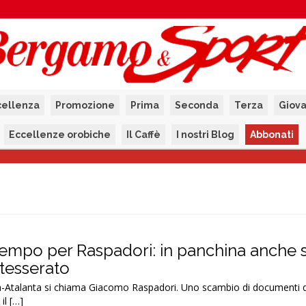
cellenza
Promozione
Prima
Seconda
Terza
Giova
Eccellenze orobiche
Il Caffè
I nostri Blog
Abbonati
 tempo per Raspadori: in panchina anche 
 tesserato
 Pisa-Atalanta si chiama Giacomo Raspadori. Uno scambio di documenti 
il […]