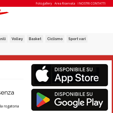
Fotogallery
Area Riservata
I NOSTRI CONTATTI
nili
Volley
Basket
Ciclismo
Sport vari
senza
da rogatoria