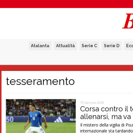
Atalanta
Attualità
Serie C
Serie D
Ec
tesseramento
15 Gennaio 2026
Corsa contro il
allenarsi, ma va
Il mistero della vigilia di
internazionale sta tardando 