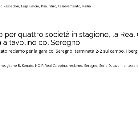
o Raspadori
,
Lega Calcio
,
Pisa
,
ritiro
,
tesseramento
,
vigilia
 per quattro società in stagione, la Real
ia a tavolino col Seregno
tato reclamo per la gara col Seregno, terminata 2-2 sul campo. I ber
ane
,
girone B
,
Konatè
,
NOIF
,
Real Calepina
,
reclamo
,
Seregno
,
Serie D
,
tavolino
,
tesse