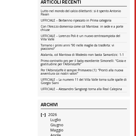
ARTICOLI RECENTI
Lutto nel mondo del calcio dilettanti: si è spento Antonio
Pavan
UFFICIALE – Berbenno ripescato in Prima categoria
Con l’Arezzo domenica come col Mantova: in sede e a porte
chiuse
UFFICIALE – Lorenzo Poli è un nuovo centrocampista del
Villa Valle
Tornano i primi anni ’90 nelle maglie da trasferta: vi
piacciono?
Atalanta, col Mantova di Modesto non basta Samardzic: 1-1
Primo contratto pro per il baby esordiente Simonelli: “Gioia e
gratitudine per l’AlbinoLeffe”
Per l’AlbinoLeffe è sempre Primavera (1): “Pronti alla nuova
avventura coi nostri valori”
UFFICIALE – La numero 11 del Villa Valle torna sulle spalle di
Giorgio Siani
UFFICIALE – Alessandro Sangiorgi torna alla Real Calepina
ARCHIVI
2026
Luglio
Giugno
Maggio
Aprile