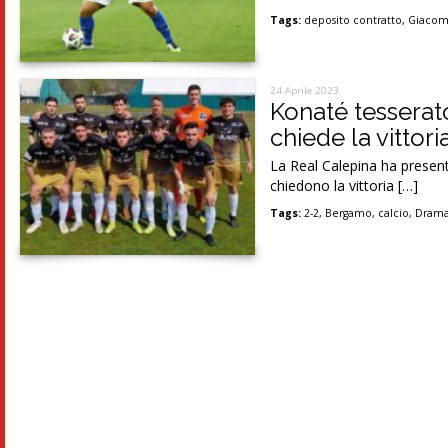
Tags:
deposito contratto
,
Giacom
24 Aprile 2023
Konaté tesserato
chiede la vittor
La Real Calepina ha presen
chiedono la vittoria […]
Tags:
2-2
,
Bergamo
,
calcio
,
Dram