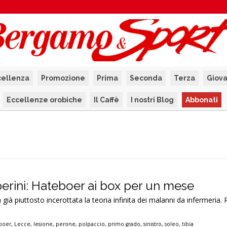
cellenza
Promozione
Prima
Seconda
Terza
Giova
Eccellenze orobiche
Il Caffè
I nostri Blog
Abbonati
erini: Hateboer ai box per un mese
già piuttosto incerottata la teoria infinita dei malanni da infermeria. 
boer
,
Lecce
,
lesione
,
perone
,
polpaccio
,
primo grado
,
sinistro
,
soleo
,
tibia