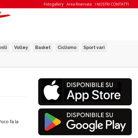
Fotogallery
Area Riservata
I NOSTRI CONTATTI
nili
Volley
Basket
Ciclismo
Sport vari
Poco fa la