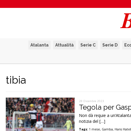
Atalanta
Attualità
Serie C
Serie D
Ec
tibia
28 Dicembre 2023
Tegola per Gasp
Non dà requie a un’Atalanta 
notizia del […]
Tags:
1 mese
,
Gamba
,
Hans Hate