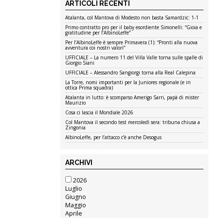
ARTICOLI RECENTI
Atalanta, col Mantova di Modesto non basta Samardzic: 1-1
Primo contratto pro per il baby esordiente Simonelli: “Gioia e
gratitudine per l’AlbinoLeffe”
Per l’AlbinoLeffe è sempre Primavera (1): “Pronti alla nuova
avventura coi nostri valori”
UFFICIALE – La numero 11 del Villa Valle torna sulle spalle di
Giorgio Siani
UFFICIALE – Alessandro Sangiorgi torna alla Real Calepina
La Torre, nomi importanti per la Juniores regionale (e in
ottica Prima squadra)
Atalanta in lutto: è scomparso Amerigo Sarri, papà di mister
Maurizio
Cosa ci lascia il Mondiale 2026
Col Mantova il secondo test mercoledì sera: tribuna chiusa a
Zingonia
AlbinoLeffe, per l’attacco c’è anche Desogus
ARCHIVI
2026
Luglio
Giugno
Maggio
Aprile