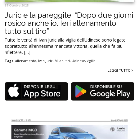
31 Ottobre 2025
Juric e la pareggite: “Dopo due giorni
rosico anche io. Ieri allenamento
tutto sul tiro”
Tutte le verità di Ivan Juric alla viglia dell’Udinese sono legate
soprattutto all’ennesima mancata vittoria, quella che fa più
riflettere, […]
Tags:
allenamento
,
Ivan Juric
,
Milan
,
tiri
,
Udinese
,
vigilia
LEGGI TUTTO