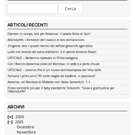
ARTICOLI RECENTI
Ederson in campo, test per Kolasinac: il sabato felice di Sarri
AlbinoLeffe, i formatori del vivaio e le loro dichiarazioni
Zingonia: ecco i quadri tecnici del settore giovanile agonistico
Lutto nel mondo del calcio dilettanti: si è spento Antonio Pavan
UFFICIALE – Berbenno ripescato in Prima categoria
Con l’Arezzo domenica come col Mantova: in sede e a porte chiuse
UFFICIALE – Lorenzo Poli è un nuovo centrocampista del Villa Valle
Tornano i primi anni ’90 nelle maglie da trasferta: vi piacciono?
Atalanta, col Mantova di Modesto non basta Samardzic: 1-1
Primo contratto pro per il baby esordiente Simonelli: “Gioia e gratitudine per
l’AlbinoLeffe”
ARCHIVI
2026
2025
Dicembre
Novembre