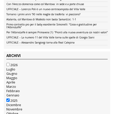
Con l’Arezzo domenica come col Mantova: in sede e a porte chiuse
UFFICIALE – Lorenzo Poli è un nuovo centrocampista del Villa Valle
Tornano i primi anni ’90 nelle maglie da trasferta: vi piacciono?
Atalanta, col Mantova di Modesto non basta Samardzic: 1-1
Primo contratto pro per il baby esordiente Simonelli: “Gioia e gratitudine per
l’AlbinoLeffe”
Per l’AlbinoLeffe è sempre Primavera (1): “Pronti alla nuova avventura coi nostri valori”
UFFICIALE – La numero 11 del Villa Valle torna sulle spalle di Giorgio Siani
UFFICIALE – Alessandro Sangiorgi torna alla Real Calepina
ARCHIVI
2026
Luglio
Giugno
Maggio
Aprile
Marzo
Febbraio
Gennaio
2025
Dicembre
Novembre
Ottobre