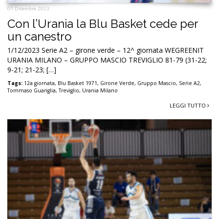
01 Dicembre 2023
Con l’Urania la Blu Basket cede per
un canestro
1/12/2023 Serie A2 – girone verde – 12^ giornata WEGREENIT
URANIA MILANO – GRUPPO MASCIO TREVIGLIO 81-79 (31-22;
9-21; 21-23; […]
Tags:
12a giornata
,
Blu Basket 1971
,
Girone Verde
,
Gruppo Mascio
,
Serie A2
,
Tommaso Guariglia
,
Treviglio
,
Urania Milano
LEGGI TUTTO