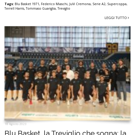
Tags:
Blu Basket 1971
,
Federico Miaschi
,
JuVi Cremona
,
Serie A2
,
Supercoppa
,
Terrell Harris
,
Tommaso Guariglia
,
Treviglio
LEGGI TUTTO
18 Agosto 2023
Blu Basket, la Treviglio che sogna: la