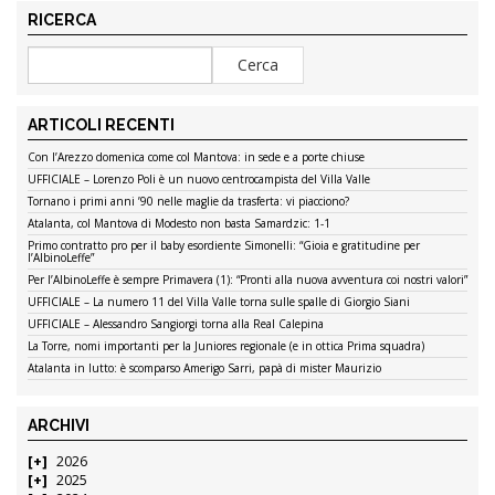
RICERCA
ARTICOLI RECENTI
Con l’Arezzo domenica come col Mantova: in sede e a porte chiuse
UFFICIALE – Lorenzo Poli è un nuovo centrocampista del Villa Valle
Tornano i primi anni ’90 nelle maglie da trasferta: vi piacciono?
Atalanta, col Mantova di Modesto non basta Samardzic: 1-1
Primo contratto pro per il baby esordiente Simonelli: “Gioia e gratitudine per
l’AlbinoLeffe”
Per l’AlbinoLeffe è sempre Primavera (1): “Pronti alla nuova avventura coi nostri valori”
UFFICIALE – La numero 11 del Villa Valle torna sulle spalle di Giorgio Siani
UFFICIALE – Alessandro Sangiorgi torna alla Real Calepina
La Torre, nomi importanti per la Juniores regionale (e in ottica Prima squadra)
Atalanta in lutto: è scomparso Amerigo Sarri, papà di mister Maurizio
ARCHIVI
2026
2025