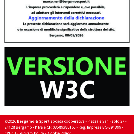
©2026
Bergamo & Sport
società cooperativa - Piazzale San Paolo 27 -
24128 Bergamo - P Iva e CF: 03589380165 - Reg. Imprese BG-391399 -
-
-
CREDITS
Privacy Policy
Cookie Policy