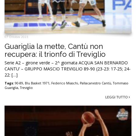
07 Ottobre 2023
Guariglia la mette, Cantù non
recupera: il trionfo di Treviglio
Serie A2 – girone verde – 2^ giornata ACQUA SAN BERNARDO
CANTU’ – GRUPPO MASCIO TREVIGLIO 89-90 (23-23: 17-25; 24-
22: […]
Tags:
90-89
,
Blu Basket 1971
,
Federico Miaschi
,
Pallacanestro Cantù
,
Tommaso
Guariglia
,
Treviglio
LEGGI TUTTO