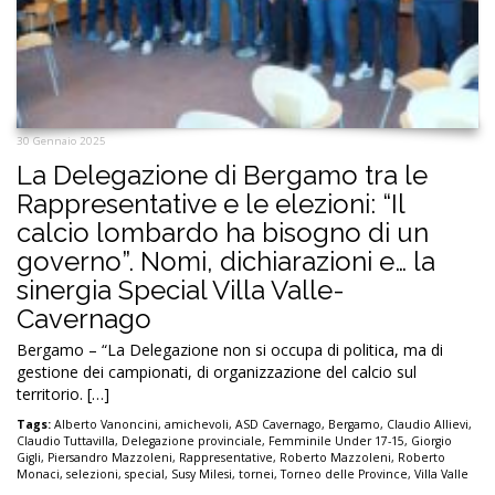
30 Gennaio 2025
La Delegazione di Bergamo tra le
Rappresentative e le elezioni: “Il
calcio lombardo ha bisogno di un
governo”. Nomi, dichiarazioni e… la
sinergia Special Villa Valle-
Cavernago
Bergamo – “La Delegazione non si occupa di politica, ma di
gestione dei campionati, di organizzazione del calcio sul
territorio. […]
Tags:
Alberto Vanoncini
,
amichevoli
,
ASD Cavernago
,
Bergamo
,
Claudio Allievi
,
Claudio Tuttavilla
,
Delegazione provinciale
,
Femminile Under 17-15
,
Giorgio
Gigli
,
Piersandro Mazzoleni
,
Rappresentative
,
Roberto Mazzoleni
,
Roberto
Monaci
,
selezioni
,
special
,
Susy Milesi
,
tornei
,
Torneo delle Province
,
Villa Valle