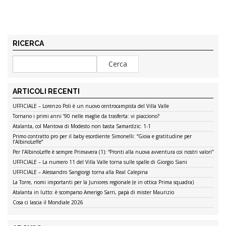
RICERCA
ARTICOLI RECENTI
UFFICIALE – Lorenzo Poli è un nuovo centrocampista del Villa Valle
Tornano i primi anni ’90 nelle maglie da trasferta: vi piacciono?
Atalanta, col Mantova di Modesto non basta Samardzic: 1-1
Primo contratto pro per il baby esordiente Simonelli: “Gioia e gratitudine per
l’AlbinoLeffe”
Per l’AlbinoLeffe è sempre Primavera (1): “Pronti alla nuova avventura coi nostri valori”
UFFICIALE – La numero 11 del Villa Valle torna sulle spalle di Giorgio Siani
UFFICIALE – Alessandro Sangiorgi torna alla Real Calepina
La Torre, nomi importanti per la Juniores regionale (e in ottica Prima squadra)
Atalanta in lutto: è scomparso Amerigo Sarri, papà di mister Maurizio
Cosa ci lascia il Mondiale 2026