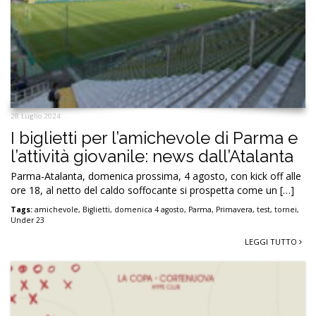
28 Luglio 2024
I biglietti per l’amichevole di Parma e
l’attività giovanile: news dall’Atalanta
Parma-Atalanta, domenica prossima, 4 agosto, con kick off alle
ore 18, al netto del caldo soffocante si prospetta come un […]
Tags:
amichevole
,
Biglietti
,
domenica 4 agosto
,
Parma
,
Primavera
,
test
,
tornei
,
Under 23
LEGGI TUTTO