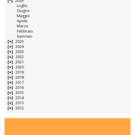
Tornano i primi anni ’90 nelle maglie da trasferta: vi piacciono?
Atalanta, col Mantova di Modesto non basta Samardzic: 1-1
Primo contratto pro per il baby esordiente Simonelli: “Gioia e gratitudine per
l’AlbinoLeffe”
Per l’AlbinoLeffe è sempre Primavera (1): “Pronti alla nuova avventura coi nostri valori”
UFFICIALE – La numero 11 del Villa Valle torna sulle spalle di Giorgio Siani
UFFICIALE – Alessandro Sangiorgi torna alla Real Calepina
La Torre, nomi importanti per la Juniores regionale (e in ottica Prima squadra)
Atalanta in lutto: è scomparso Amerigo Sarri, papà di mister Maurizio
ARCHIVI
2026
Luglio
Giugno
Maggio
Aprile
Marzo
Febbraio
Gennaio
2025
2024
2023
2022