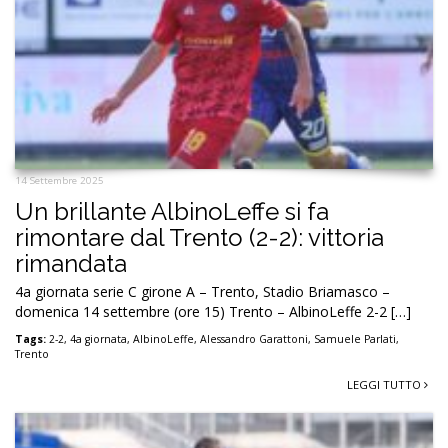
Tags:
AlbinoLeffe
,
allenatore
,
assenze
,
Giovanni Lopez
,
squalifica
,
Trento
,
vigilia
LEGGI TUTTO
14 Settembre 2025