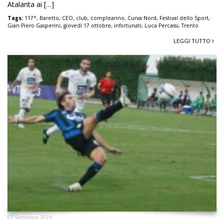
09 Ottobre 2024
Gli infortunati, il venerdì con Luca
Percassi e Gasperini al Festival dello
Sport, il giovedì 17 il compleanno al
Baretto: news dal mondo Atalanta
Venerdì 11 ottobre Luca Percassi e Gian Piero Gasperini,
amministratore delegato e allenatore, portano un bel po’ di
Atalanta ai […]
Tags:
117°
,
Baretto
,
CEO
,
club
,
compleanno
,
Curva Nord
,
Festival dello Sport
,
Gian Piero Gasperini
,
giovedì 17 ottobre
,
infortunati
,
Luca Percassi
,
Trento
LEGGI TUTTO