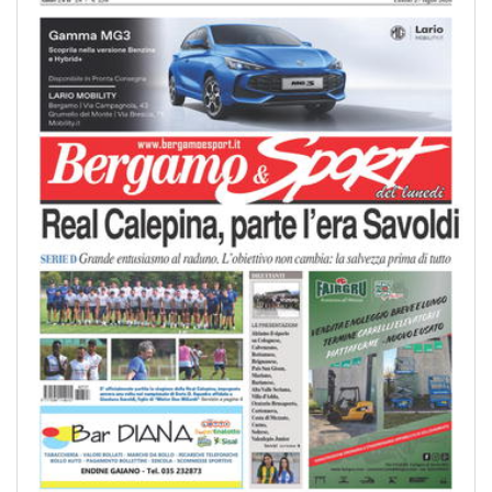
Tags:
Atalanta Under 23
,
Giovanni Bonfanti
,
I turno
,
Kaleb Jimenez
,
Moustapha
Cisse
,
Playoff
,
Trento
LEGGI TUTTO
Pagina 1 di 3
1
2
...
»
Ultima »