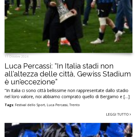
Dalmasso); Polito 6, Marrone 6, Stanga 6; Grassini 6 (28’ […]
Tags:
0-1
,
38a giornata
,
Dominic Vavassori
,
Lecco-Atalanta
,
Playoff
,
regular
season
,
Trento
,
ultima
,
Under 23
LEGGI TUTTO
11 Ottobre 2024