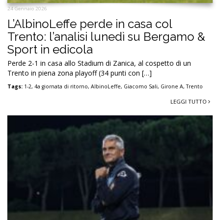
24 Gennaio 2026
L’AlbinoLeffe perde in casa col
Trento: l’analisi lunedì su Bergamo &
Sport in edicola
Perde 2-1 in casa allo Stadium di Zanica, al cospetto di un
Trento in piena zona playoff (34 punti con […]
Tags:
1-2
,
4a giornata di ritorno
,
AlbinoLeffe
,
Giacomo Sali
,
Girone A
,
Trento
LEGGI TUTTO