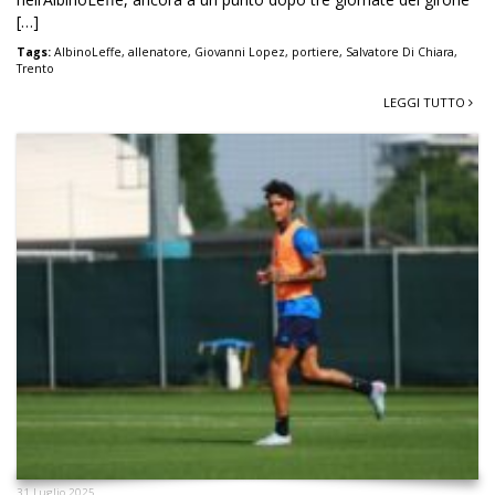
13 Settembre 2025
AlbinoLeffe, a Trento esordio di
Salvatore Di Chiara tra i pali. Lopez:
“Focus sugli obiettivi dopo partenza
lenta”
Il portiere titolare Gabriele Baldi ha una lesione all’adduttore e
nell’AlbinoLeffe, ancora a un punto dopo tre giornate del girone
[…]
Tags:
AlbinoLeffe
,
allenatore
,
Giovanni Lopez
,
portiere
,
Salvatore Di Chiara
,
Trento
LEGGI TUTTO