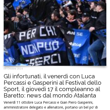
Luca Percassi: “In Italia stadi non
all’altezza delle città, Gewiss Stadium
è un’eccezione”
“In Italia ci sono città bellissime non rappresentate dallo stadio
nel loro valore, noi abbiamo comprato quello di Bergamo e […]
Tags:
Festival dello Sport
,
Luca Percassi
,
Trento
LEGGI TUTTO