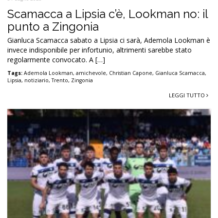
31 Luglio 2025
Scamacca a Lipsia c’è, Lookman no: il
punto a Zingonia
Gianluca Scamacca sabato a Lipsia ci sarà, Ademola Lookman è
invece indisponibile per infortunio, altrimenti sarebbe stato
regolarmente convocato. A […]
Tags:
Ademola Lookman
,
amichevole
,
Christian Capone
,
Gianluca Scamacca
,
Lipsia
,
notiziario
,
Trento
,
Zingonia
LEGGI TUTTO