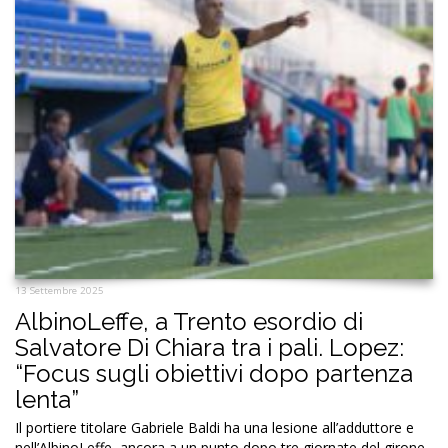
Un brillante AlbinoLeffe si fa
rimontare dal Trento (2-2): vittoria
rimandata
4a giornata serie C girone A – Trento, Stadio Briamasco –
domenica 14 settembre (ore 15) Trento – AlbinoLeffe 2-2 […]
Tags:
2-2
,
4a giornata
,
AlbinoLeffe
,
Alessandro Garattoni
,
Samuele Parlati
,
Trento
LEGGI TUTTO