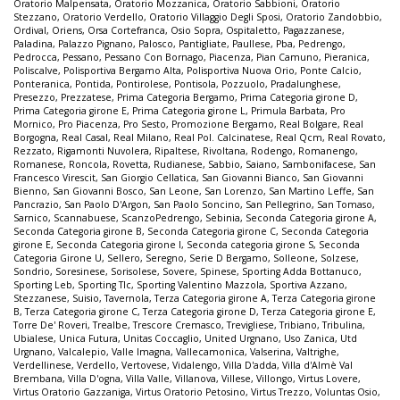
Oratorio Malpensata
,
Oratorio Mozzanica
,
Oratorio Sabbioni
,
Oratorio
Stezzano
,
Oratorio Verdello
,
Oratorio Villaggio Degli Sposi
,
Oratorio Zandobbio
,
Ordival
,
Oriens
,
Orsa Cortefranca
,
Osio Sopra
,
Ospitaletto
,
Pagazzanese
,
Paladina
,
Palazzo Pignano
,
Palosco
,
Pantigliate
,
Paullese
,
Pba
,
Pedrengo
,
Pedrocca
,
Pessano
,
Pessano Con Bornago
,
Piacenza
,
Pian Camuno
,
Pieranica
,
Poliscalve
,
Polisportiva Bergamo Alta
,
Polisportiva Nuova Orio
,
Ponte Calcio
,
Ponteranica
,
Pontida
,
Pontirolese
,
Pontisola
,
Pozzuolo
,
Pradalunghese
,
Presezzo
,
Prezzatese
,
Prima Categoria Bergamo
,
Prima Categoria girone D
,
Prima Categoria girone E
,
Prima Categoria girone L
,
Primula Barbata
,
Pro
Mornico
,
Pro Piacenza
,
Pro Sesto
,
Promozione Bergamo
,
Real Bolgare
,
Real
Borgogna
,
Real Casal
,
Real Milano
,
Real Pol. Calcinatese
,
Real Qcm
,
Real Rovato
,
Rezzato
,
Rigamonti Nuvolera
,
Ripaltese
,
Rivoltana
,
Rodengo
,
Romanengo
,
Romanese
,
Roncola
,
Rovetta
,
Rudianese
,
Sabbio
,
Saiano
,
Sambonifacese
,
San
Francesco Virescit
,
San Giorgio Cellatica
,
San Giovanni Bianco
,
San Giovanni
Bienno
,
San Giovanni Bosco
,
San Leone
,
San Lorenzo
,
San Martino Leffe
,
San
Pancrazio
,
San Paolo D'Argon
,
San Paolo Soncino
,
San Pellegrino
,
San Tomaso
,
Sarnico
,
Scannabuese
,
ScanzoPedrengo
,
Sebinia
,
Seconda Categoria girone A
,
Seconda Categoria girone B
,
Seconda Categoria girone C
,
Seconda Categoria
girone E
,
Seconda Categoria girone I
,
Seconda categoria girone S
,
Seconda
Categoria Girone U
,
Sellero
,
Seregno
,
Serie D Bergamo
,
Solleone
,
Solzese
,
Sondrio
,
Soresinese
,
Sorisolese
,
Sovere
,
Spinese
,
Sporting Adda Bottanuco
,
Sporting Leb
,
Sporting Tlc
,
Sporting Valentino Mazzola
,
Sportiva Azzano
,
Stezzanese
,
Suisio
,
Tavernola
,
Terza Categoria girone A
,
Terza Categoria girone
B
,
Terza Categoria girone C
,
Terza Categoria girone D
,
Terza Categoria girone E
,
Torre De' Roveri
,
Trealbe
,
Trescore Cremasco
,
Trevigliese
,
Tribiano
,
Tribulina
,
Ubialese
,
Unica Futura
,
Unitas Coccaglio
,
United Urgnano
,
Uso Zanica
,
Utd
Urgnano
,
Valcalepio
,
Valle Imagna
,
Vallecamonica
,
Valserina
,
Valtrighe
,
Verdellinese
,
Verdello
,
Vertovese
,
Vidalengo
,
Villa D'adda
,
Villa d'Almè Val
Brembana
,
Villa D'ogna
,
Villa Valle
,
Villanova
,
Villese
,
Villongo
,
Virtus Lovere
,
Virtus Oratorio Gazzaniga
,
Virtus Oratorio Petosino
,
Virtus Trezzo
,
Voluntas Osio
,