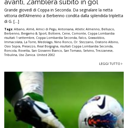
avanti, Zamblera subito in gol
Grande giovedì di Coppa in Seconda. Da segnalare la netta
vittoria dell’Almenno a Berbenno condita dalla splendida tripletta
di G. […]
Tags:
Albano
,
Almè
,
Amici di Pegu
,
Antoniana
,
Atletic Almenno
,
Bellusco
,
Berbenno
,
Bergamo & Sport
,
Boltiere
,
Cene
,
Comonte
,
Coppa Lombardia
risultati 1 settembre
,
Coppa Lombardia Seconda
,
Falco
,
Grassobbio
,
Immacolata
,
La Torre
,
Medolago
,
Nino Ronco
,
Or. Stezzano
,
Oratorio Albino
,
Osio Sopra
,
Presezzo
,
Real Borgogna
,
risultati Coppa Lombardia Seconda
,
Roncola
,
Rovetta
,
San Giovanni Bianco
,
San Tomaso
,
Selvino
,
Trezzanese
,
Tribulina
,
Uso Zanica. United 2002
LEGGI TUTTO