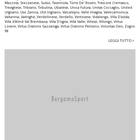
Mazzola
,
Stezzanese
,
Suisio
,
Tavernola
,
Torre De' Roveri
,
Trescore Cremasco
,
Trevigliese
,
Tribiano
,
Tribulina
,
Ubialese
,
Unica Futura
,
Unitas Coccaglio
,
United
Urgnano
,
Uso Zanica
,
Utd Urgnano
,
Valcalepio
,
Valle Imagna
,
Vallecamonica
,
Valserina
,
Valtrighe
,
Verdellinese
,
Verdello
,
Vertovese
,
Vidalengo
,
Villa D'adda
,
Villa d'Almè Val Brembana
,
Villa D'ogna
,
Villa Valle
,
Villese
,
Villongo
,
Virtus
Lovere
,
Virtus Oratorio Gazzaniga
,
Virtus Oratorio Petosino
,
Voluntas Osio
,
Zogno
98
LEGGI TUTTO