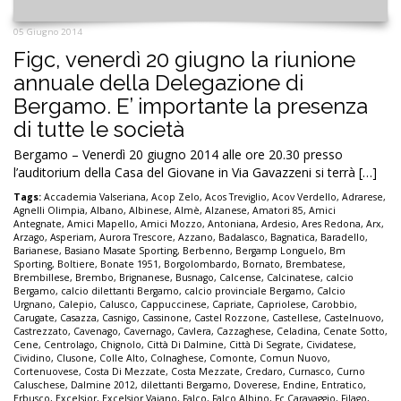
05 Giugno 2014
Figc, venerdì 20 giugno la riunione
annuale della Delegazione di
Bergamo. E’ importante la presenza
di tutte le società
Bergamo – Venerdì 20 giugno 2014 alle ore 20.30 presso
l’auditorium della Casa del Giovane in Via Gavazzeni si terrà […]
Tags:
Accademia Valseriana
,
Acop Zelo
,
Acos Treviglio
,
Acov Verdello
,
Adrarese
,
Agnelli Olimpia
,
Albano
,
Albinese
,
Almè
,
Alzanese
,
Amatori 85
,
Amici
Antegnate
,
Amici Mapello
,
Amici Mozzo
,
Antoniana
,
Ardesio
,
Ares Redona
,
Arx
,
Arzago
,
Asperiam
,
Aurora Trescore
,
Azzano
,
Badalasco
,
Bagnatica
,
Baradello
,
Barianese
,
Basiano Masate Sporting
,
Berbenno
,
Bergamp Longuelo
,
Bm
Sporting
,
Boltiere
,
Bonate 1951
,
Borgolombardo
,
Bornato
,
Brembatese
,
Brembillese
,
Brembo
,
Brignanese
,
Busnago
,
Calcense
,
Calcinatese
,
calcio
Bergamo
,
calcio dilettanti Bergamo
,
calcio provinciale Bergamo
,
Calcio
Urgnano
,
Calepio
,
Calusco
,
Cappuccinese
,
Capriate
,
Capriolese
,
Carobbio
,
Carugate
,
Casazza
,
Casnigo
,
Cassinone
,
Castel Rozzone
,
Castellese
,
Castelnuovo
,
Castrezzato
,
Cavenago
,
Cavernago
,
Cavlera
,
Cazzaghese
,
Celadina
,
Cenate Sotto
,
Cene
,
Centrolago
,
Chignolo
,
Città Di Dalmine
,
Città Di Segrate
,
Cividatese
,
Cividino
,
Clusone
,
Colle Alto
,
Colnaghese
,
Comonte
,
Comun Nuovo
,
Cortenuovese
,
Costa Di Mezzate
,
Costa Mezzate
,
Credaro
,
Curnasco
,
Curno
Caluschese
,
Dalmine 2012
,
dilettanti Bergamo
,
Doverese
,
Endine
,
Entratico
,
Erbusco
,
Excelsior
,
Excelsior Vaiano
,
Falco
,
Falco Albino
,
Fc Caravaggio
,
Filago
,