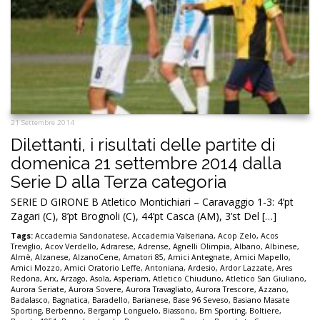
21 Settembre 2014
Dilettanti, i risultati delle partite di
domenica 21 settembre 2014 dalla
Serie D alla Terza categoria
SERIE D GIRONE B Atletico Montichiari – Caravaggio 1-3: 4’pt
Zagari (C), 8’pt Brognoli (C), 44’pt Casca (AM), 3’st Del […]
Tags:
Accademia Sandonatese
,
Accademia Valseriana
,
Acop Zelo
,
Acos
Treviglio
,
Acov Verdello
,
Adrarese
,
Adrense
,
Agnelli Olimpia
,
Albano
,
Albinese
,
Almè
,
Alzanese
,
AlzanoCene
,
Amatori 85
,
Amici Antegnate
,
Amici Mapello
,
Amici Mozzo
,
Amici Oratorio Leffe
,
Antoniana
,
Ardesio
,
Ardor Lazzate
,
Ares
Redona
,
Arx
,
Arzago
,
Asola
,
Asperiam
,
Atletico Chiuduno
,
Atletico San Giuliano
,
Aurora Seriate
,
Aurora Sovere
,
Aurora Travagliato
,
Aurora Trescore
,
Azzano
,
Badalasco
,
Bagnatica
,
Baradello
,
Barianese
,
Base 96 Seveso
,
Basiano Masate
Sporting
,
Berbenno
,
Bergamp Longuelo
,
Biassono
,
Bm Sporting
,
Boltiere
,