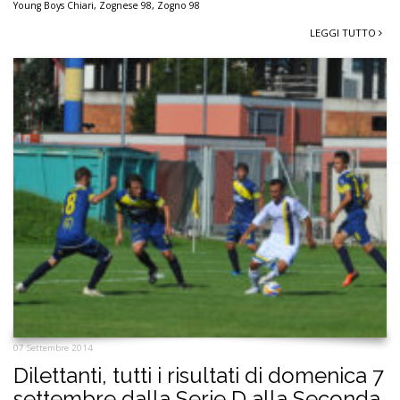
Young Boys Chiari
,
Zognese 98
,
Zogno 98
LEGGI TUTTO
07 Settembre 2014
Dilettanti, tutti i risultati di domenica 7
settembre dalla Serie D alla Seconda