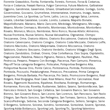
Fiorente Grassobbio
,
Fiorita
,
Fontanella
,
Foresto
,
Fornovo
,
Forza & Costanza
,
Forza e Costanza
,
Frassati Ranica
,
Fulgor Canonica
,
Futura Madone
,
Galbiatese
Oggiono
,
Gandinese
,
Gavarnese
,
Ghiaie
,
GhisalbeseCalcinatese
,
Gorlago
,
Gorle
,
Governolese
,
Gozzano
,
Grumellese
,
Interseriatese
,
Inveruno
,
Inzago
,
Issese
,
Juventina Covo
,
La Sportiva
,
La Torre
,
Lallio
,
Lecco
,
Legnago Salus
,
Lemine
,
Levate
,
Libertas Casiratese
,
Locate
,
Loreto
,
Luisiana
,
Mapello Bonate
,
MapelloBonate
,
Mariano
,
Mario Zanconti
,
Medolago
,
Melegnano
,
Mezzago
,
Misano
,
Monte Cremasco
,
Montello
,
Monterosso
,
Montodinese
,
Montorfano
Rovato
,
Monvico
,
Mozzo
,
Nembrese
,
Nino Ronco
,
Nuova Atletic Almenno
,
Nuova Frontiera
,
Nuova Selvino
,
Nuova Valcavallina
,
Olginatese
,
Olimpic
Trezzanese
,
Ome
,
Oratorio Albino
,
Oratorio Boccaleone
,
Oratorio Brusaporto
,
Oratorio Calvenzano
,
Oratorio Cologno
,
Oratorio Costa Mezzate
,
Oratorio Leffe
,
Oratorio Maclodio
,
Oratorio Malpensata
,
Oratorio Mozzanica
,
Oratorio
Sabbioni
,
Oratorio Stezzano
,
Oratorio Verdello
,
Oratorio Villaggio Degli Sposi
,
Oratorio Zandobbio
,
Ordival
,
Oriens
,
Orsa Cortefranca
,
Osio Sopra
,
Ospitaletto
,
Pagazzanese
,
Paladina
,
Palazzo Pignano
,
Palosco
,
Pantigliate
,
Paullese
,
Pba
,
Pedrocca
,
Pessano
,
Pessano Con Bornago
,
Piacenza
,
Pian Camuno
,
Pieranica
,
Play-off Terza categoria Bergamo
,
Poliscalve
,
Polisportiva Bergamo Alta
,
Polisportiva Nuova Orio
,
Ponte Calcio
,
Ponteranica
,
Pontida
,
Pontirolese
,
Pontisola
,
Pozzuolo
,
Pradalunghese
,
Presezzo
,
Prezzatese
,
Prima Categoria
Bergamo
,
Primula Barbata
,
Pro Piacenza
,
Pro Sesto
,
Promozione Bergamo
,
Real
Bolgare
,
Real Borgogna
,
Real Casal
,
Real Milano
,
Real Pol. Calcinatese
,
Real
Rovato
,
Rigamonti Nuvolera
,
Ripaltese
,
Rivoltana
,
Rodengo
,
Romanengo
,
Romanese
,
Roncola
,
Rovetta
,
Rudianese
,
Sabbio
,
Saiano
,
Sambonifacese
,
San
Francesco Virescit
,
San Giorgio Cellatica
,
San Giovanni Bianco
,
San Giovanni
Bienno
,
San Giovanni Bosco
,
San Leone
,
San Lorenzo
,
San Pancrazio
,
San Paolo
D'Argon
,
San Paolo Soncino
,
San Pellegrino
,
San Tomaso
,
Sarnico
,
Scannabuese
,
ScanzoPedrengo
,
Sebinia
,
Seconda Categoria Bergamo
,
Sellero
,
Seregno
,
Serie
D Bergamo
,
Solleone
,
Solzese
,
Sondrio
,
Soresinese
,
Sorisolese
,
Sovere
,
Spinese
,
Sporting Adda Bottanuco
,
Sporting Leb
,
Sporting Tlc
,
Sporting Valentino