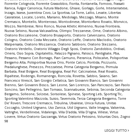
Fiorente Colognola
,
Fiorente Grassobbio
,
Fiorita
,
Fontanella
,
Fornovo
,
Frassati
Ranica
,
Fulgor Canonica
,
Futura Madone
,
Ghiaie
,
Gorlago
,
Gorle
,
Interseriatese
,
Inzago
,
Issese
,
Juventina Covo
,
La Sportiva
,
La Torre
,
Lallio
,
Levate
,
Libertas
Casiratese
,
Locate
,
Loreto
,
Mariano
,
Medolago
,
Mezzago
,
Misano
,
Monte
Cremasco
,
Montello
,
Monterosso
,
Montodinese
,
Montorfano Rovato
,
Monvico
,
Mozzo
,
Nembrese
,
Nino Ronco
,
Nuova Atletic Almenno
,
Nuova Frontiera
,
Nuova Selvino
,
Nuova Valcavallina
,
Olimpic Trezzanese
,
Ome
,
Oratorio Albino
,
Oratorio Boccaleone
,
Oratorio Brusaporto
,
Oratorio Calvenzano
,
Oratorio
Cologno
,
Oratorio Costa Mezzate
,
Oratorio Leffe
,
Oratorio Maclodio
,
Oratorio
Malpensata
,
Oratorio Mozzanica
,
Oratorio Sabbioni
,
Oratorio Stezzano
,
Oratorio Verdello
,
Oratorio Villaggio Degli Sposi
,
Oratorio Zandobbio
,
Ordival
,
Oriens
,
Osio Sopra
,
Ospitaletto
,
Palazzo Pignano
,
Palosco
,
Pantigliate
,
Pba
,
Pessano
,
Pessano Con Bornago
,
Pian Camuno
,
Pieranica
,
Poliscalve
,
Polisportiva
Bergamo Alta
,
Polisportiva Nuova Orio
,
Ponte Calcio
,
Pontida
,
Pozzuolo
,
Pradalunghese
,
Presezzo
,
Prezzatese
,
Prima Categoria Bergamo
,
Primula
Barbata
,
Real Bolgare
,
Real Borgogna
,
Real Pol. Calcinatese
,
Real Rovato
,
Ripaltese
,
Rodengo
,
Romanengo
,
Roncola
,
Rovetta
,
Sabbio
,
Saiano
,
San
Francesco Virescit
,
San Giorgio Cellatica
,
San Giovanni Bianco
,
San Giovanni
Bienno
,
San Giovanni Bosco
,
San Leone
,
San Lorenzo
,
San Pancrazio
,
San Paolo
Soncino
,
San Pellegrino
,
San Tomaso
,
Scannabuese
,
Sebinia
,
Seconda Categoria
Bergamo
,
Solleone
,
Solzese
,
Sorisolese
,
Spinese
,
Sporting Leb
,
Sporting Tlc
,
Sporting Valentino Mazzola
,
Suisio
,
Tavernola
,
Terza Categoria Bergamo
,
Torre
De' Roveri
,
Trescore Cremasco
,
Tribulina
,
Ubialese
,
Unica Futura
,
Unitas
Coccaglio
,
United Urgnano
,
Uso Zanica
,
Utd Urgnano
,
Valle Imagna
,
Valserina
,
Valtrighe
,
Verdellinese
,
Vidalengo
,
Villa D'adda
,
Villa D'ogna
,
Villese
,
Virtus
Lovere
,
Virtus Oratorio Gazzaniga
,
Virtus Oratorio Petosino
,
Voluntas Osio
,
Zogno
98
LEGGI TUTTO