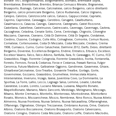
Bonate 1951
,
Borgolombardo
,
Borgomanero
,
Bornato
,
Brembate Sopra
,
Brembatese
,
Brembillese
,
Brembo
,
Brianza Cernusco Merate
,
Brignanese
,
Brusaporto
,
Busnago
,
Calcense
,
Calcinatese
,
calcio Bergamo
,
calcio dilettanti
Bergamo
,
calcio provinciale Bergamo
,
Calcio Rudianese
,
Calcio Urgnano
,
Calepio
,
Calolzio
,
Calolziocorte calcio
,
Calusco
,
Cappuccinese
,
Capriate
,
Caprino
,
Capriolese
,
Caravaggio
,
Carobbio
,
Carugate
,
Casalbuttano
,
Casalmaiocco
,
Casazza
,
Casnigo
,
Cassinone
,
Castegnato
,
Castel Rozzone
,
Castellana
,
Castellese
,
Castelnuovo
,
Castrezzato
,
Cavenago
,
Cavernago
,
Cavlera
,
Cazzaghese
,
Celadina
,
Cenate Sotto
,
Cene
,
Centrolago
,
Chignolo
,
Ciliverghe
Mazzano
,
Cisanese
,
Ciserano
,
Città Di Dalmine
,
Città Di Segrate
,
Cividatese
,
Cividino
,
Clusone
,
Codogno
,
Colle Alto
,
Colnaghese
,
Comonte
,
Comun Nuovo
,
Cornatese
,
Cortenuovese
,
Costa Di Mezzate
,
Costa Mezzate
,
Credaro
,
Crema
1908
,
Curnasco
,
Curno
,
Curno Caluschese
,
Dalmine 2012
,
Darfo
,
Desio
,
dilettanti
Bergamo
,
Doverese
,
Eccellenza Bergamo
,
Endine
,
Entratico
,
Erbusco
,
Excelsior
,
Excelsior Vaiano
,
Falco
,
Falco Albino
,
Fanfulla
,
Fara
,
Fc Caravaggio
,
FC Curno
,
FCD
Grassobbio
,
Filago
,
Fiorente Colognola
,
Fiorente Grassobbio
,
Fiorita
,
Fontanella
,
Foresto
,
Fornovo
,
Forza & Costanza
,
Forza e Costanza
,
Frassati Ranica
,
Fulgor
Canonica
,
Futura Madone
,
Galbiatese Oggiono
,
Gandinese
,
Gavarnese
,
Ghiaie
,
GhisalbeseCalcinatese
,
Giov Trealbe
,
Giovanile Trealbe
,
Gorlago
,
Gorle
,
Governolese
,
Gozzano
,
Grassobbio
,
Grumellese
,
Immacolata Alzano
,
Interseriatese
,
Inveruno
,
Inzago
,
Issese
,
Juventina Covo
,
La Dominante
,
La
Sportiva
,
La Torre
,
Lallio
,
Lecco
,
Legnago Salus
,
Lemine
,
Levate
,
Libertas
Casiratese
,
Locate
,
Loreto
,
Luciano Manara
,
Luisiana
,
Mapello Bonate
,
MapelloBonate
,
Mariano
,
Mario Zanconti
,
Medolago
,
Melegnano
,
Mezzago
,
Misano
,
Monte Cremasco
,
Montello
,
Monterosso
,
Montodinese
,
Montorfano
Rovato
,
Monvico
,
Mozzanichese
,
Mozzo
,
Nembrese
,
Nino Ronco
,
Nuova Atletic
Almenno
,
Nuova Frontiera
,
Nuova Selvino
,
Nuova Valcavallina
,
Offanenghese
,
Offanengo
,
Olginatese
,
Olimpic Trezzanese
,
Ombriano Aurora
,
Ome
,
Oratorio
Albino
,
Oratorio Boccaleone
,
Oratorio Brusaporto
,
Oratorio Calvenzano
,
Oratorio Cologno
,
Oratorio Costa Mezzate
,
Oratorio Leffe
,
Oratorio Maclodio
,