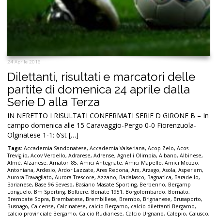
24 Aprile 2016
Dilettanti, risultati e marcatori delle
partite di domenica 24 aprile dalla
Serie D alla Terza
IN NERETTO I RISULTATI CONFERMATI SERIE D GIRONE B – In
campo domenica alle 15 Caravaggio-Pergo 0-0 Fiorenzuola-
Olginatese 1-1: 6’st […]
Tags:
Accademia Sandonatese
,
Accademia Valseriana
,
Acop Zelo
,
Acos
Treviglio
,
Acov Verdello
,
Adrarese
,
Adrense
,
Agnelli Olimpia
,
Albano
,
Albinese
,
Almè
,
Alzanese
,
Amatori 85
,
Amici Antegnate
,
Amici Mapello
,
Amici Mozzo
,
Antoniana
,
Ardesio
,
Ardor Lazzate
,
Ares Redona
,
Arx
,
Arzago
,
Asola
,
Asperiam
,
Aurora Travagliato
,
Aurora Trescore
,
Azzano
,
Badalasco
,
Bagnatica
,
Baradello
,
Barianese
,
Base 96 Seveso
,
Basiano Masate Sporting
,
Berbenno
,
Bergamp
Longuelo
,
Bm Sporting
,
Boltiere
,
Bonate 1951
,
Borgolombardo
,
Bornato
,
Brembate Sopra
,
Brembatese
,
Brembillese
,
Brembo
,
Brignanese
,
Brusaporto
,
Busnago
,
Calcense
,
Calcinatese
,
calcio Bergamo
,
calcio dilettanti Bergamo
,
calcio provinciale Bergamo
,
Calcio Rudianese
,
Calcio Urgnano
,
Calepio
,
Calusco
,